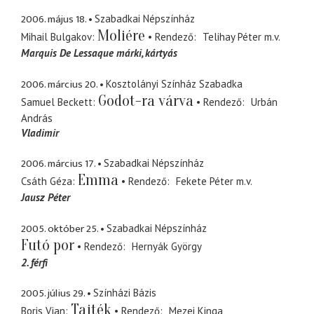
2006. május 18.
Szabadkai Népszínház
Moliére
Mihail Bulgakov
Rendező
Telihay Péter
m.v.
Marquis De Lessaque márki
kártyás
2006. március 20.
Kosztolányi Színház Szabadka
Godot-ra várva
Samuel Beckett
Rendező
Urbán
András
Vladimir
2006. március 17.
Szabadkai Népszínház
Emma
Csáth Géza
Rendező
Fekete Péter
m.v.
Jausz Péter
2005. október 25.
Szabadkai Népszínház
Futó por
Rendező
Hernyák György
2. férfi
2005. július 29.
Színházi Bázis
Tajték
Boris Vian
Rendező
Mezei Kinga