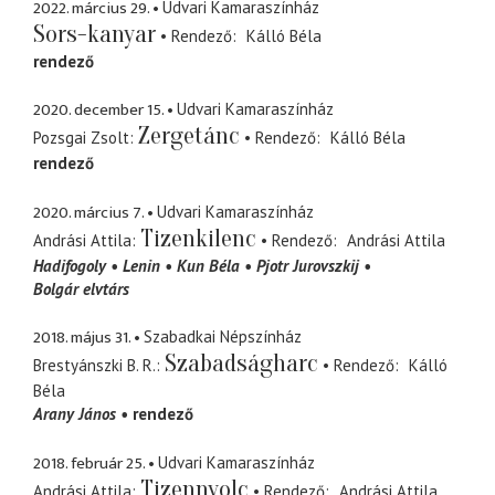
2022. március 29.
Udvari Kamaraszínház
Sors-kanyar
Rendező
Kálló Béla
rendező
2020. december 15.
Udvari Kamaraszínház
Zergetánc
Pozsgai Zsolt
Rendező
Kálló Béla
rendező
2020. március 7.
Udvari Kamaraszínház
Tizenkilenc
Andrási Attila
Rendező
Andrási Attila
Hadifogoly
Lenin
Kun Béla
Pjotr Jurovszkij
Bolgár elvtárs
2018. május 31.
Szabadkai Népszínház
Szabadságharc
Brestyánszki B. R.
Rendező
Kálló
Béla
Arany János
rendező
2018. február 25.
Udvari Kamaraszínház
Tizennyolc
Andrási Attila
Rendező
Andrási Attila