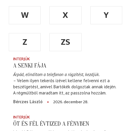
W
X
Y
Z
ZS
INTERJÚK
A SENKI FÁJA
Árpád, elindítom a telefonon a rögzítést, kezdjük.
– Velem ilyen tekerős izével kellene felvenni ezt a
beszélgetést, amivel Bartókék dolgoztak annak idején.
A régmúltból maradtam itt, az passzolna hozzám.
2026. december 28.
Bérczes László
INTERJÚK
ÖT ÉS FÉL ÉVTIZED A FÉNYBEN