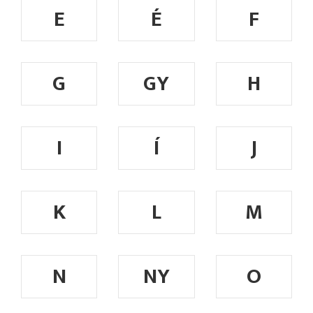
E
É
F
G
GY
H
I
Í
J
K
L
M
N
NY
O