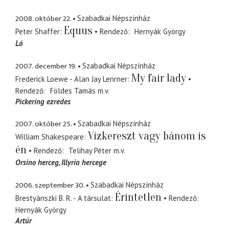
2008. október 22.
Szabadkai Népszínház
Equus
Peter Shaffer
Rendező
Hernyák György
Ló
2007. december 19.
Szabadkai Népszínház
My fair lady
Frederick Loewe - Alan Jay Lenrner
Rendező
Földes Tamás
m.v.
Pickering ezredes
2007. október 25.
Szabadkai Népszínház
Vízkereszt vagy bánom is
William Shakespeare
én
Rendező
Telihay Péter
m.v.
Orsino herceg
Illyria hercege
2006. szeptember 30.
Szabadkai Népszínház
Érintetlen
Brestyánszki B. R. - A társulat
Rendező
Hernyák György
Artúr