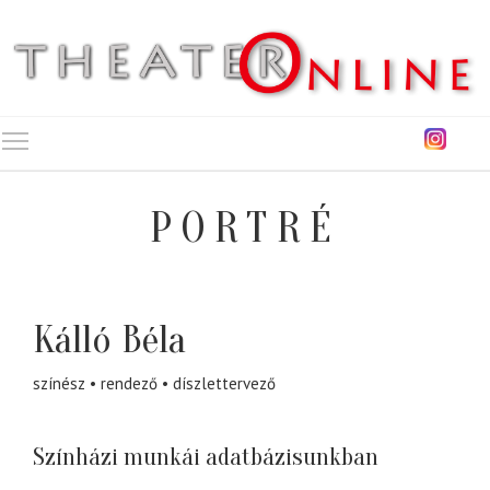
Toggle main menu visibility
PORTRÉ
Kálló Béla
színész
rendező
díszlettervező
Színházi munkái adatbázisunkban