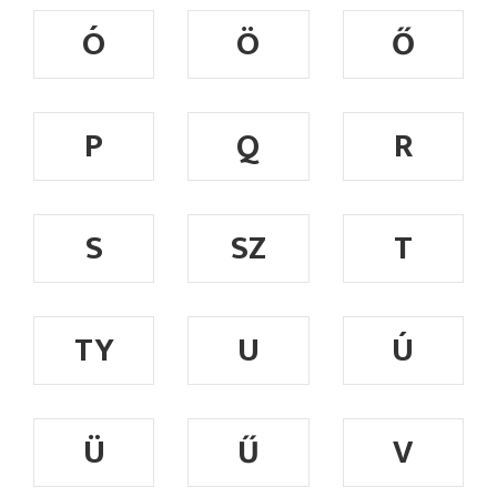
Ó
Ö
Ő
P
Q
R
S
SZ
T
TY
U
Ú
Ü
Ű
V