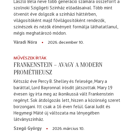
László Béla neve több generáció számára összeforrt a
szolnoki Szigligeti Színház előadásaival. Több mint
ötvenöt éve dolgozik a színházi háttérben,
világosítóként majd fővilágosítóként rendezők,
színészek és nézők élményeit formálja láthatatlanul,
mégis meghatározó módon.
2026. december 10.
Váradi Nóra
MŰVÉSZEK ÍRTÁK
FRANKENSTEIN – AVAGY A MODERN
PROMÉTHEUSZ
Kétszáz éve Percy B. Shelley és felesége, Mary a
baráttal, Lord Bayronnal írósdit játszottak. Mary 19
évesen így írta meg az ikonikussá vált Frankenstein
regényt. Sok átdolgozás lett, hiszen a közönség szeret
borzongani. Itt csak a 16 éven felül. Garai Judit és
Hegymegi Máté új változata ma lényegében
látványszínház.
2026. március 10.
Szegő György