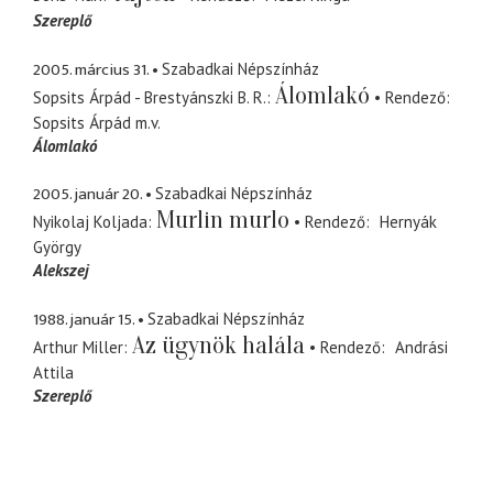
Szereplő
2005. március 31.
Szabadkai Népszínház
Álomlakó
Sopsits Árpád - Brestyánszki B. R.
Rendező
Sopsits Árpád
m.v.
Álomlakó
2005. január 20.
Szabadkai Népszínház
Murlin murlo
Nyikolaj Koljada
Rendező
Hernyák
György
Alekszej
1988. január 15.
Szabadkai Népszínház
Az ügynök halála
Arthur Miller
Rendező
Andrási
Attila
Szereplő