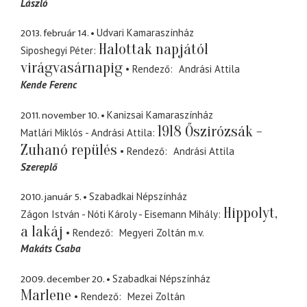
László
2013. február 14.
Udvari Kamaraszínház
Halottak napjától
Siposhegyi Péter
virágvasárnapig
Rendező
Andrási Attila
Kende Ferenc
2011. november 10.
Kanizsai Kamaraszínház
1918 Őszirózsák -
Matlári Miklós - Andrási Attila
Zuhanó repülés
Rendező
Andrási Attila
Szereplő
2010. január 5.
Szabadkai Népszínház
Hippolyt,
Zágon István - Nóti Károly - Eisemann Mihály
a lakáj
Rendező
Megyeri Zoltán
m.v.
Makáts Csaba
2009. december 20.
Szabadkai Népszínház
Marlene
Rendező
Mezei Zoltán