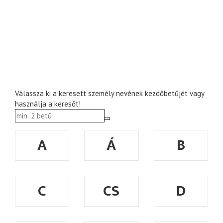
Válassza ki a keresett személy nevének kezdőbetűjét vagy
használja a keresőt!
A
Á
B
C
CS
D