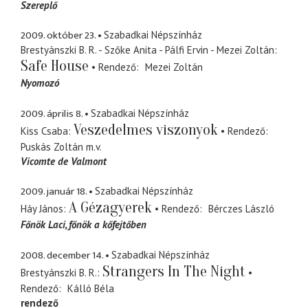
Szereplő
2009. október 23.
Szabadkai Népszínház
Brestyánszki B. R. - Szőke Anita - Pálfi Ervin - Mezei Zoltán
Safe House
Rendező
Mezei Zoltán
Nyomozó
2009. április 8.
Szabadkai Népszínház
Veszedelmes viszonyok
Kiss Csaba
Rendező
Puskás Zoltán
m.v.
Vicomte de Valmont
2009. január 18.
Szabadkai Népszínház
A Gézagyerek
Háy János
Rendező
Bérczes László
Főnök Laci
főnök a kőfejtőben
2008. december 14.
Szabadkai Népszínház
Strangers In The Night
Brestyánszki B. R.
Rendező
Kálló Béla
rendező