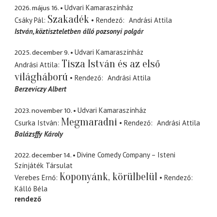
2026. május 16.
Udvari Kamaraszínház
Szakadék
Csáky Pál
Rendező
Andrási Attila
István
köztiszteletben álló pozsonyi polgár
2025. december 9.
Udvari Kamaraszínház
Tisza István és az első
Andrási Attila
világháború
Rendező
Andrási Attila
Berzeviczy Albert
2023. november 10.
Udvari Kamaraszínház
Megmaradni
Csurka István
Rendező
Andrási Attila
Balázsffy Károly
2022. december 14.
Divine Comedy Company – Isteni
Színjáték Társulat
Koponyánk, körülbelül
Verebes Ernő
Rendező
Kálló Béla
rendező