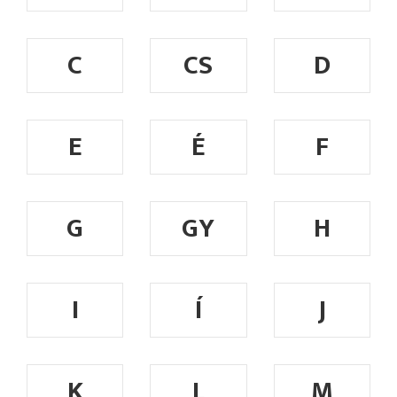
C
CS
D
E
É
F
G
GY
H
I
Í
J
K
L
M