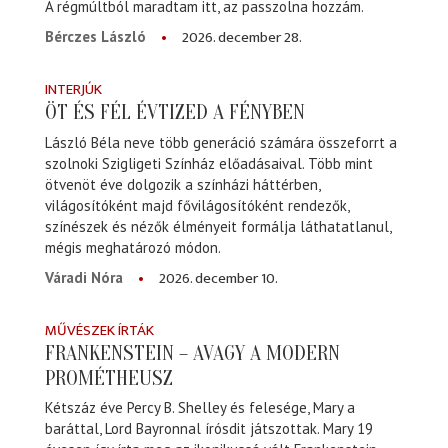
A régmúltból maradtam itt, az passzolna hozzám.
2026. december 28.
Bérczes László
INTERJÚK
ÖT ÉS FÉL ÉVTIZED A FÉNYBEN
László Béla neve több generáció számára összeforrt a
szolnoki Szigligeti Színház előadásaival. Több mint
ötvenöt éve dolgozik a színházi háttérben,
világosítóként majd fővilágosítóként rendezők,
színészek és nézők élményeit formálja láthatatlanul,
mégis meghatározó módon.
2026. december 10.
Váradi Nóra
MŰVÉSZEK ÍRTÁK
FRANKENSTEIN – AVAGY A MODERN
PROMÉTHEUSZ
Kétszáz éve Percy B. Shelley és felesége, Mary a
baráttal, Lord Bayronnal írósdit játszottak. Mary 19