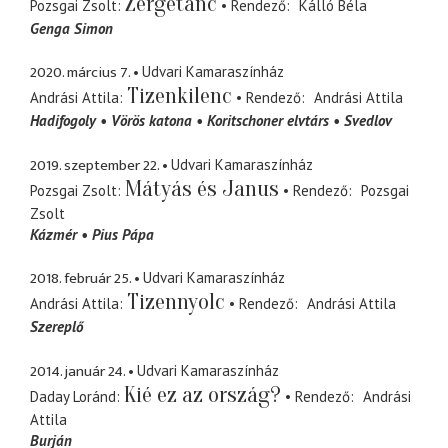
Zergetánc
Pozsgai Zsolt
Rendező
Kálló Béla
Genga Simon
2020. március 7.
Udvari Kamaraszínház
Tizenkilenc
Andrási Attila
Rendező
Andrási Attila
Hadifogoly
Vörös katona
Koritschoner elvtárs
Svedlov
2019. szeptember 22.
Udvari Kamaraszínház
Mátyás és Janus
Pozsgai Zsolt
Rendező
Pozsgai
Zsolt
Kázmér
Pius Pápa
2018. február 25.
Udvari Kamaraszínház
Tizennyolc
Andrási Attila
Rendező
Andrási Attila
Szereplő
2014. január 24.
Udvari Kamaraszínház
Kié ez az ország?
Daday Loránd
Rendező
Andrási
Attila
Burján