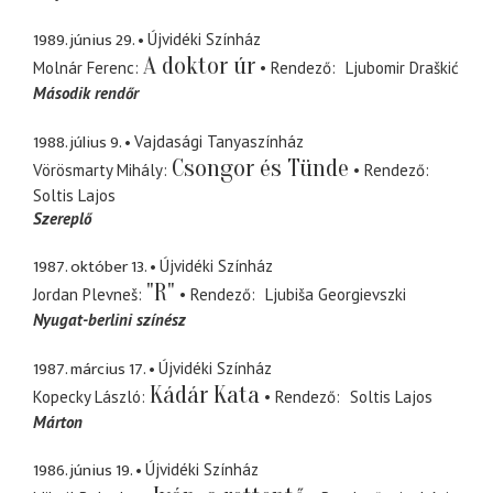
1989. június 29.
Újvidéki Színház
A doktor úr
Molnár Ferenc
Rendező
Ljubomir Draškić
Második rendőr
1988. július 9.
Vajdasági Tanyaszínház
Csongor és Tünde
Vörösmarty Mihály
Rendező
Soltis Lajos
Szereplő
1987. október 13.
Újvidéki Színház
"R"
Jordan Plevneš
Rendező
Ljubiša Georgievszki
Nyugat-berlini színész
1987. március 17.
Újvidéki Színház
Kádár Kata
Kopecky László
Rendező
Soltis Lajos
Márton
1986. június 19.
Újvidéki Színház