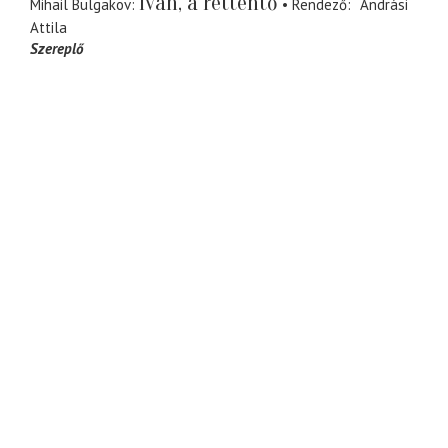
Iván, a rettentő
Mihail Bulgakov
Rendező
Andrási
Attila
Szereplő