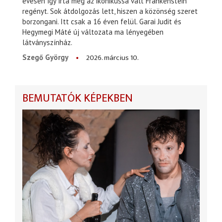
évesen így írta meg az ikonikussá vált Frankenstein
regényt. Sok átdolgozás lett, hiszen a közönség szeret
borzongani. Itt csak a 16 éven felül. Garai Judit és
Hegymegi Máté új változata ma lényegében
látványszínház.
2026. március 10.
Szegő György
BEMUTATÓK KÉPEKBEN