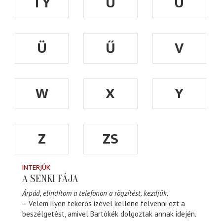
TY
U
Ú
Ü
Ű
V
W
X
Y
Z
ZS
INTERJÚK
A SENKI FÁJA
Árpád, elindítom a telefonon a rögzítést, kezdjük.
– Velem ilyen tekerős izével kellene felvenni ezt a
beszélgetést, amivel Bartókék dolgoztak annak idején.