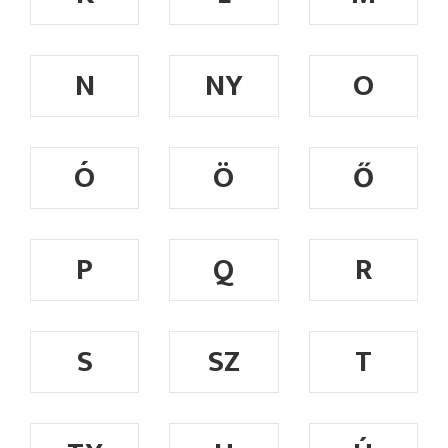
N
NY
O
Ó
Ö
Ő
P
Q
R
S
SZ
T