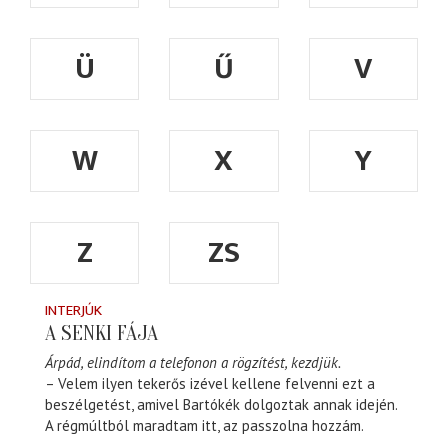
Ü
Ű
V
W
X
Y
Z
ZS
INTERJÚK
A SENKI FÁJA
Árpád, elindítom a telefonon a rögzítést, kezdjük.
– Velem ilyen tekerős izével kellene felvenni ezt a
beszélgetést, amivel Bartókék dolgoztak annak idején.
A régmúltból maradtam itt, az passzolna hozzám.