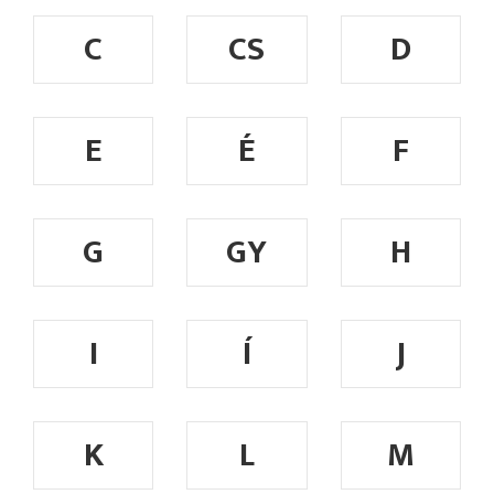
C
CS
D
E
É
F
G
GY
H
I
Í
J
K
L
M