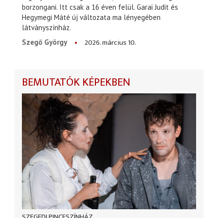
borzongani. Itt csak a 16 éven felül. Garai Judit és
Hegymegi Máté új változata ma lényegében
látványszínház.
2026. március 10.
Szegő György
BEMUTATÓK KÉPEKBEN
SZEGEDI PINCESZÍNHÁZ