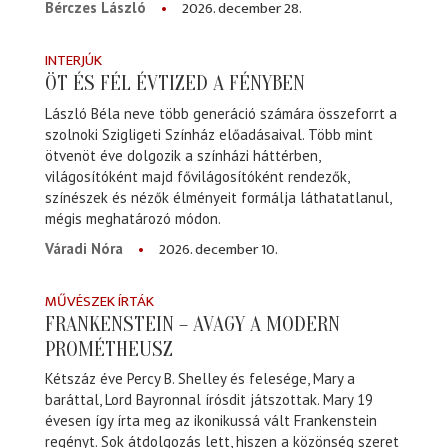
2026. december 28.
Bérczes László
INTERJÚK
ÖT ÉS FÉL ÉVTIZED A FÉNYBEN
László Béla neve több generáció számára összeforrt a
szolnoki Szigligeti Színház előadásaival. Több mint
ötvenöt éve dolgozik a színházi háttérben,
világosítóként majd fővilágosítóként rendezők,
színészek és nézők élményeit formálja láthatatlanul,
mégis meghatározó módon.
2026. december 10.
Váradi Nóra
MŰVÉSZEK ÍRTÁK
FRANKENSTEIN – AVAGY A MODERN
PROMÉTHEUSZ
Kétszáz éve Percy B. Shelley és felesége, Mary a
baráttal, Lord Bayronnal írósdit játszottak. Mary 19
évesen így írta meg az ikonikussá vált Frankenstein
regényt. Sok átdolgozás lett, hiszen a közönség szeret