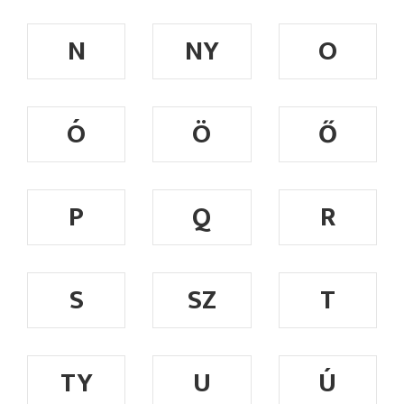
N
NY
O
Ó
Ö
Ő
P
Q
R
S
SZ
T
TY
U
Ú