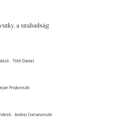
vszky, a szabadság
dező
Tóth Dániel
ejan Projkovszki
ndező
Andrej Cvetanovszki