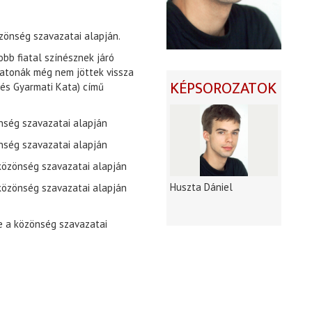
özönség szavazatai alapján.
obb fiatal színésznek járó
katonák még nem jöttek vissza
KÉPSOROZATOK
 és Gyarmati Kata) című
önség szavazatai alapján
önség szavazatai alapján
 közönség szavazatai alapján
Huszta Dániel
 közönség szavazatai alapján
e a közönség szavazatai