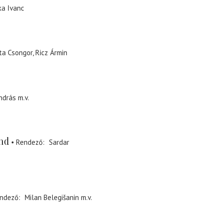
ka Ivanc
ta Csongor
Ricz Ármin
ndrás
m.v.
nd
Rendező
Sardar
ndező
Milan Belegišanin
m.v.