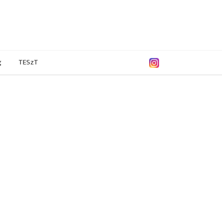
g
TESzT