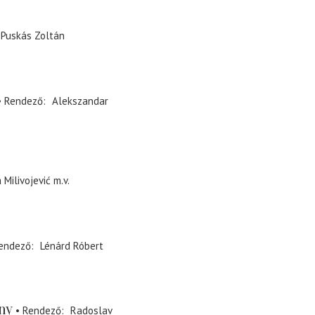
Puskás Zoltán
Rendező
Alekszandar
a Milivojević
m.v.
endező
Lénárd Róbert
ny
Rendező
Radoslav