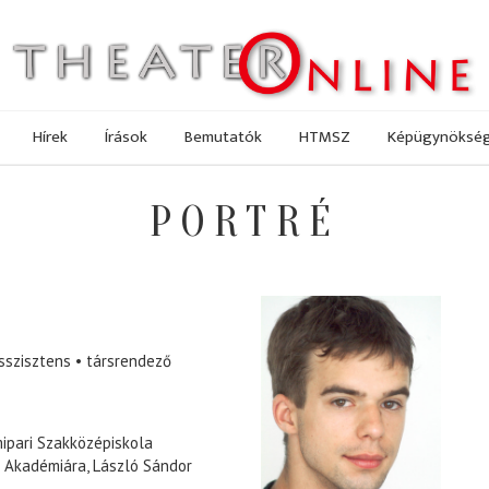
Hírek
Írások
Bemutatók
HTMSZ
Képügynöksé
PORTRÉ
sszisztens
társrendező
mipari Szakközépiskola
i Akadémiára, László Sándor