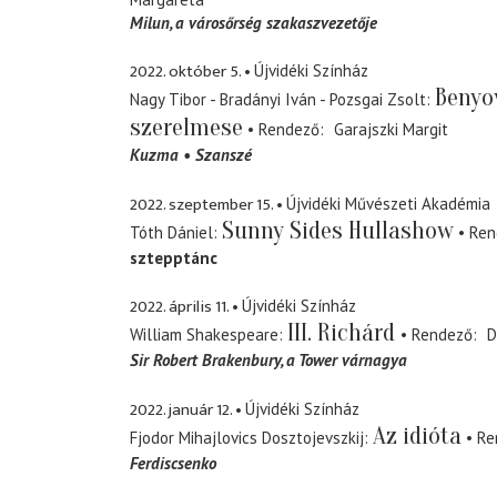
Milun
a városőrség szakaszvezetője
2022. október 5.
Újvidéki Színház
Benyo
Nagy Tibor - Bradányi Iván - Pozsgai Zsolt
szerelmese
Rendező
Garajszki Margit
Kuzma
Szanszé
2022. szeptember 15.
Újvidéki Művészeti Akadémia
Sunny Sides Hullashow
Tóth Dániel
Ren
sztepptánc
2022. április 11.
Újvidéki Színház
III. Richárd
William Shakespeare
Rendező
D
Sir Robert Brakenbury
a Tower várnagya
2022. január 12.
Újvidéki Színház
Az idióta
Fjodor Mihajlovics Dosztojevszkij
Re
Ferdiscsenko