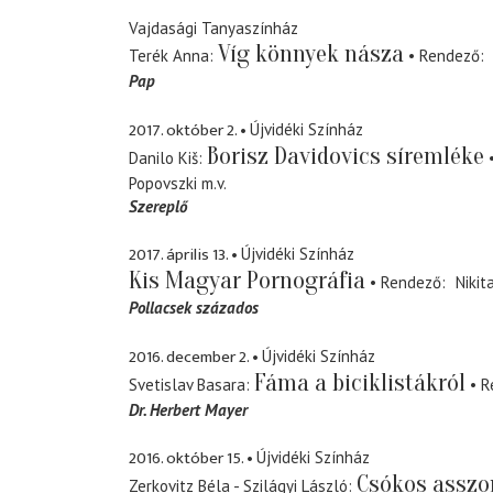
Vajdasági Tanyaszínház
Víg könnyek násza
Terék Anna
Rendező
Pap
2017. október 2.
Újvidéki Színház
Borisz Davidovics síremléke
Danilo Kiš
Popovszki
m.v.
Szereplő
2017. április 13.
Újvidéki Színház
Kis Magyar Pornográfia
Rendező
Nikit
Pollacsek százados
2016. december 2.
Újvidéki Színház
Fáma a biciklistákról
Svetislav Basara
R
Dr. Herbert Mayer
2016. október 15.
Újvidéki Színház
Csókos asszo
Zerkovitz Béla - Szilágyi László