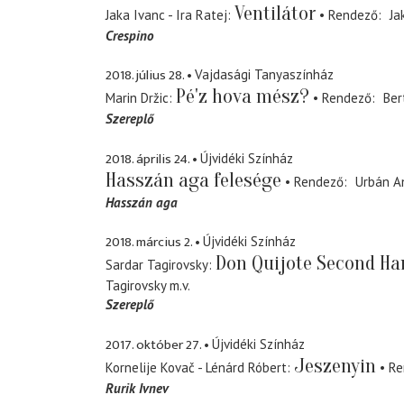
Ventilátor
Jaka Ivanc - Ira Ratej
Rendező
Ja
Crespino
2018. július 28.
Vajdasági Tanyaszínház
Pé'z hova mész?
Marin Držic
Rendező
Ber
Szereplő
2018. április 24.
Újvidéki Színház
Hasszán aga felesége
Rendező
Urbán A
Hasszán aga
2018. március 2.
Újvidéki Színház
Don Quijote Second Ha
Sardar Tagirovsky
Tagirovsky
m.v.
Szereplő
2017. október 27.
Újvidéki Színház
Jeszenyin
Kornelije Kovač - Lénárd Róbert
Re
Rurik Ivnev