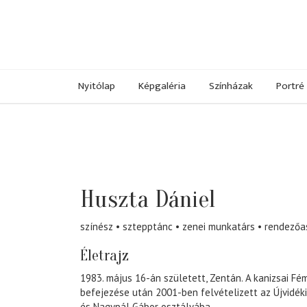
Nyitólap
Képgaléria
Színházak
Portré
Huszta Dániel
színész
sztepptánc
zenei munkatárs
rendezőa
Életrajz
1983. május 16-án született, Zentán. A kanizsai Fé
befejezése után 2001-ben felvételizett az Újvidék
és Nagypál Gábor osztályába.