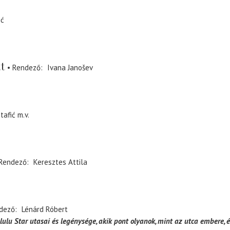
ić
tt
Rendező
Ivana Janošev
tafić
m.v.
Rendező
Keresztes Attila
dező
Lénárd Róbert
lulu Star utasai és legénysége, akik pont olyanok, mint az utca embere, é