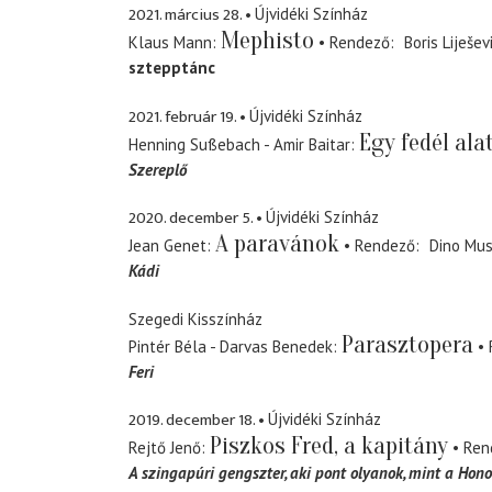
2021. március 28.
Újvidéki Színház
Mephisto
Klaus Mann
Rendező
Boris Liješev
sztepptánc
2021. február 19.
Újvidéki Színház
Egy fedél ala
Henning Sußebach - Amir Baitar
Szereplő
2020. december 5.
Újvidéki Színház
A paravánok
Jean Genet
Rendező
Dino Mus
Kádi
Szegedi Kisszínház
Parasztopera
Pintér Béla - Darvas Benedek
Feri
2019. december 18.
Újvidéki Színház
Piszkos Fred, a kapitány
Rejtő Jenő
Ren
A szingapúri gengszter
aki pont olyanok, mint a Hono