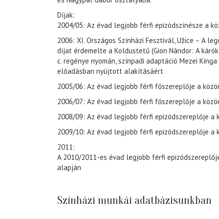
Díjak:
2004/05: Az évad legjobb férfi epizódszínésze a k
2006: XI. Országos Színházi Fesztivál, Užice – A leg
díjat érdemelte a Koldustetű (Gion Nándor: A káró
c. regénye nyomán, színpadi adaptáció Mezei Kinga
előadásban nyújtott alakításáért
2005/06: Az évad legjobb férfi főszereplője a köz
2006/07: Az évad legjobb férfi főszereplője a köz
2008/09: Az évad legjobb férfi epizódszereplője a
2009/10: Az évad legjobb férfi epizódszereplője a
2011:
A 2010/2011-es évad legjobb férfi epizódszereplőj
alapján
Színházi munkái adatbázisunkban