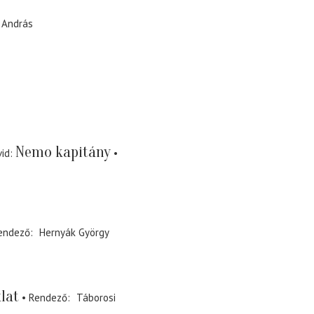
 András
Nemo kapitány
vid
endező
Hernyák György
lat
Rendező
Táborosi