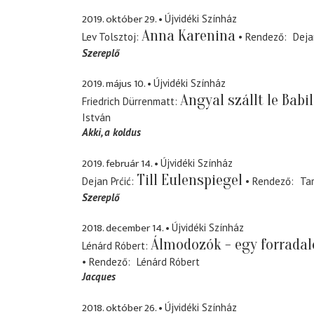
2019. október 29.
Újvidéki Színház
Anna Karenina
Lev Tolsztoj
Rendező
Deja
Szereplő
2019. május 10.
Újvidéki Színház
Angyal szállt le Babi
Friedrich Dürrenmatt
István
Akki
a koldus
2019. február 14.
Újvidéki Színház
Till Eulenspiegel
Dejan Prćić
Rendező
Ta
Szereplő
2018. december 14.
Újvidéki Színház
Álmodozók - egy forrada
Lénárd Róbert
Rendező
Lénárd Róbert
Jacques
2018. október 26.
Újvidéki Színház