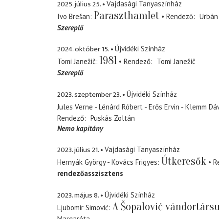
2025. július 25.
Vajdasági Tanyaszínház
Paraszthamlet
Ivo Brešan
Rendező
Urbán
Szereplő
2024. október 15.
Újvidéki Színház
1981
Tomi Janežič
Rendező
Tomi Janežič
Szereplő
2023. szeptember 23.
Újvidéki Színház
Jules Verne - Lénárd Róbert - Erős Ervin - Klemm Dá
Rendező
Puskás Zoltán
Nemo kapitány
2023. július 21.
Vajdasági Tanyaszínház
Útkeresők
Hernyák György - Kovács Frigyes
R
rendezőasszisztens
2023. május 8.
Újvidéki Színház
A Šopalović vándortársu
Ljubomir Simović
Margaréta