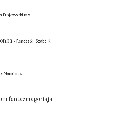
n Projkovszki
m.v.
lonba
Rendező
Szabó K.
ra Manić
m.v.
lom fantazmagóriája