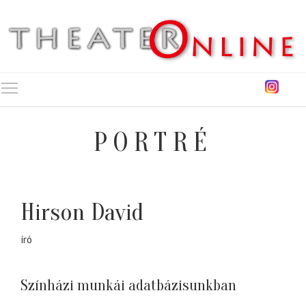
Toggle main menu visibility
PORTRÉ
Hirson David
író
Színházi munkái adatbázisunkban