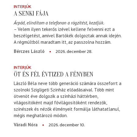
INTERJÚK
A SENKI FÁJA
Árpád, elindítom a telefonon a rögzítést, kezdjük.
– Velem ilyen tekerős izével kellene felvenni ezt a
beszélgetést, amivel Bartókék dolgoztak annak idején.
A régmúltból maradtam itt, az passzolna hozzám.
2026. december 28.
Bérczes László
INTERJÚK
ÖT ÉS FÉL ÉVTIZED A FÉNYBEN
László Béla neve több generáció számára összeforrt a
szolnoki Szigligeti Színház előadásaival. Több mint
ötvenöt éve dolgozik a színházi háttérben,
világosítóként majd fővilágosítóként rendezők,
színészek és nézők élményeit formálja láthatatlanul,
mégis meghatározó módon.
2026. december 10.
Váradi Nóra