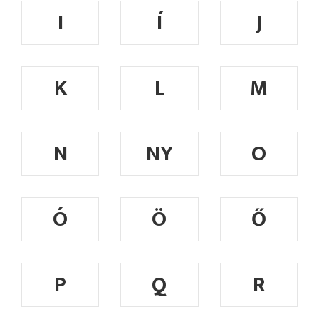
I
Í
J
K
L
M
N
NY
O
Ó
Ö
Ő
P
Q
R