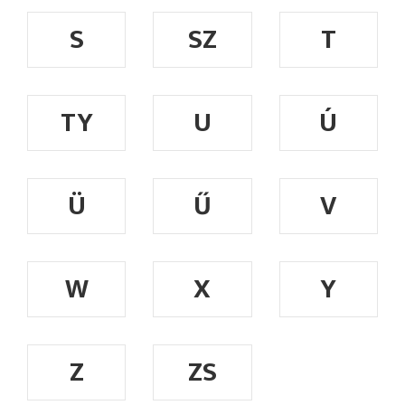
S
SZ
T
TY
U
Ú
Ü
Ű
V
W
X
Y
Z
ZS