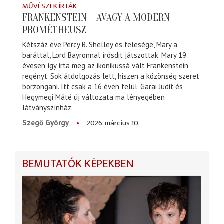
MŰVÉSZEK ÍRTÁK
FRANKENSTEIN – AVAGY A MODERN
PROMÉTHEUSZ
Kétszáz éve Percy B. Shelley és felesége, Mary a
baráttal, Lord Bayronnal írósdit játszottak. Mary 19
évesen így írta meg az ikonikussá vált Frankenstein
regényt. Sok átdolgozás lett, hiszen a közönség szeret
borzongani. Itt csak a 16 éven felül. Garai Judit és
Hegymegi Máté új változata ma lényegében
látványszínház.
2026. március 10.
Szegő György
BEMUTATÓK KÉPEKBEN