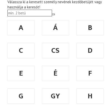
Válassza ki a keresett személy nevének kezdőbetűjét vagy
használja a keresőt!
A
Á
B
C
CS
D
E
É
F
G
GY
H