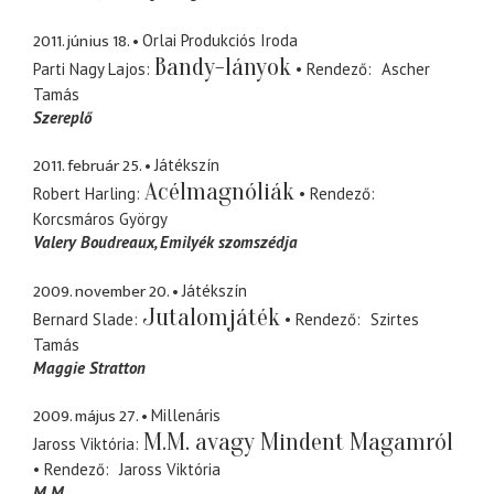
2011. június 18.
Orlai Produkciós Iroda
Bandy-lányok
Parti Nagy Lajos
Rendező
Ascher
Tamás
Szereplő
2011. február 25.
Játékszín
Acélmagnóliák
Robert Harling
Rendező
Korcsmáros György
Valery Boudreaux
Emilyék szomszédja
2009. november 20.
Játékszín
Jutalomjáték
Bernard Slade
Rendező
Szirtes
Tamás
Maggie Stratton
2009. május 27.
Millenáris
M.M. avagy Mindent Magamról
Jaross Viktória
Rendező
Jaross Viktória
M.M.