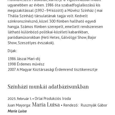
ugyanebben az évben. 1986 óta szabadfoglalkozású kis
megszakítással (1992–94 között) a Művész Színház ( mai
Thália Színház) társulatának tagja volt. Kedvelt
szinkronszínésznő, közel 300 filmben hallható egyedi
hangja. Számos filmben szerepelt, emellett rendszeresen
látható különböző politikai-közéleti kabarékban,
paródiaműsorokban (Heti Hetes, Gálvölgyi Show, Bajor
Show, Szeszélyes évszakok).
Díjak:
1986 Jászai Mari-díj
1998 Érdemes művész
2007 A Magyar Köztársasági Érdemrend tisztikeresztje
Színházi munkái adatbázisunkban
2025. február 1.
Orlai Produkciós Iroda
María Luisa
Juan Mayorga
Rendező
Rusznyák Gábor
María Luisa