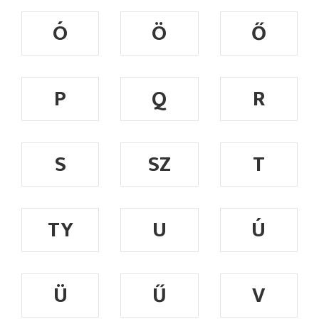
Ó
Ö
Ő
P
Q
R
S
SZ
T
TY
U
Ú
Ü
Ű
V