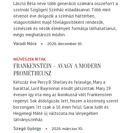
László Béla neve több generáció számára összeforrt a
szolnoki Szigligeti Színház előadásaival. Több mint
ötvenöt éve dolgozik a színházi háttérben,
világosítóként majd fővilágosítóként rendezők,
színészek és nézők élményeit formálja láthatatlanul,
mégis meghatározó módon.
2026. december 10.
Váradi Nóra
MŰVÉSZEK ÍRTÁK
FRANKENSTEIN – AVAGY A MODERN
PROMÉTHEUSZ
Kétszáz éve Percy B. Shelley és felesége, Mary a
baráttal, Lord Bayronnal írósdit játszottak. Mary 19
évesen így írta meg az ikonikussá vált Frankenstein
regényt. Sok átdolgozás lett, hiszen a közönség szeret
borzongani. Itt csak a 16 éven felül. Garai Judit és
Hegymegi Máté új változata ma lényegében
látványszínház.
2026. március 10.
Szegő György