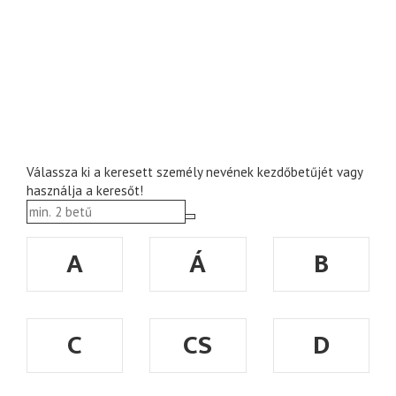
Válassza ki a keresett személy nevének kezdőbetűjét vagy
használja a keresőt!
A
Á
B
C
CS
D