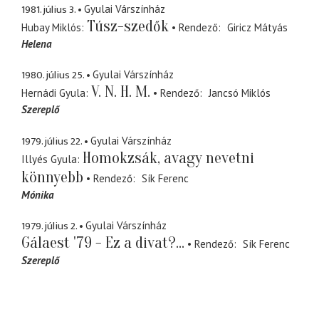
1981. július 3.
Gyulai Várszínház
Túsz-szedők
Hubay Miklós
Rendező
Giricz Mátyás
Helena
1980. július 25.
Gyulai Várszínház
V. N. H. M.
Hernádi Gyula
Rendező
Jancsó Miklós
Szereplő
1979. július 22.
Gyulai Várszínház
Homokzsák, avagy nevetni
Illyés Gyula
könnyebb
Rendező
Sík Ferenc
Mónika
1979. július 2.
Gyulai Várszínház
Gálaest '79 - Ez a divat?...
Rendező
Sík Ferenc
Szereplő