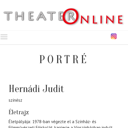
Toggle main menu visibility
PORTRÉ
Hernádi Judit
színész
Életrajz
Életpályája: 1978-ban végezte el a Színház- és
Filmművészeti Főiskolát, karrierje a Vígszínházban indult