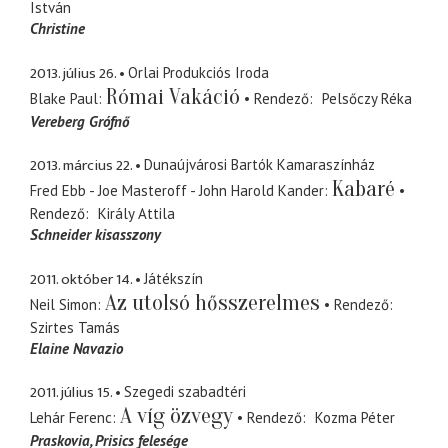
István
Christine
2013. július 26.
Orlai Produkciós Iroda
Római Vakáció
Blake Paul
Rendező
Pelsőczy Réka
Vereberg Grófnő
2013. március 22.
Dunaújvárosi Bartók Kamaraszínház
Kabaré
Fred Ebb - Joe Masteroff - John Harold Kander
Rendező
Király Attila
Schneider kisasszony
2011. október 14.
Játékszín
Az utolsó hősszerelmes
Neil Simon
Rendező
Szirtes Tamás
Elaine Navazio
2011. július 15.
Szegedi szabadtéri
A víg özvegy
Lehár Ferenc
Rendező
Kozma Péter
Praskovia
Prisics felesége