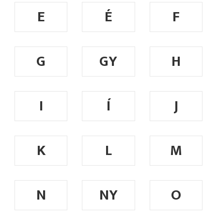
E
É
F
G
GY
H
I
Í
J
K
L
M
N
NY
O