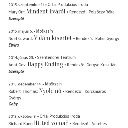
2015. szeptember 11.
Orlai Produkciós Iroda
Mindent Éváról
Mary Orr
Rendező
Pelsőczy Réka
Szereplő
2015. május 6.
Játékszín
Vidám kísértet
Noel Coward
Rendező
Böhm György
Elvira
2014. július 25.
Szentendrei Teátrum
Happy Ending
Anat Gov
Rendező
Gergye Krisztián
Szereplő
2013. december 14.
Játékszín
Nyolc nő
Robert Thomas
Rendező
Korcsmáros
György
Gaby
2013. október 3.
Orlai Produkciós Iroda
Hitted volna?
Richard Baer
Rendező
Verebes