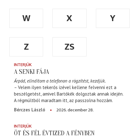
W
X
Y
Z
ZS
INTERJÚK
A SENKI FÁJA
Árpád, elindítom a telefonon a rögzítést, kezdjük.
– Velem ilyen tekerős izével kellene felvenni ezt a
beszélgetést, amivel Bartókék dolgoztak annak idején.
A régmúltból maradtam itt, az passzolna hozzám.
2026. december 28.
Bérczes László
INTERJÚK
ÖT ÉS FÉL ÉVTIZED A FÉNYBEN