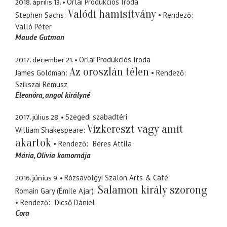
2018. április 13.
Orlai Produkciós Iroda
Valódi hamisítvány
Stephen Sachs
Rendező
Valló Péter
Maude Gutman
2017. december 21.
Orlai Produkciós Iroda
Az oroszlán télen
James Goldman
Rendező
Szikszai Rémusz
Eleonóra
angol királyné
2017. július 28.
Szegedi szabadtéri
Vízkereszt vagy amit
William Shakespeare
akartok
Rendező
Béres Attila
Mária
Olivia komornája
2016. június 9.
Rózsavölgyi Szalon Arts & Café
Salamon király szorong
Romain Gary (Émile Ajar)
Rendező
Dicső Dániel
Cora