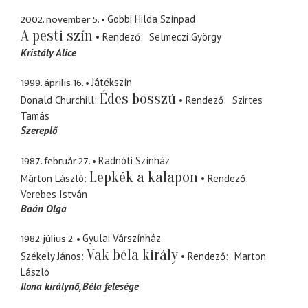
2002. november 5.
Gobbi Hilda Színpad
A pesti szín
Rendező
Selmeczi György
Kristály Alice
1999. április 16.
Játékszín
Édes bosszú
Donald Churchill
Rendező
Szirtes
Tamás
Szereplő
1987. február 27.
Radnóti Színház
Lepkék a kalapon
Márton László
Rendező
Verebes István
Baán Olga
1982. július 2.
Gyulai Várszínház
Vak béla király
Székely János
Rendező
Marton
László
Ilona királynő
Béla felesége