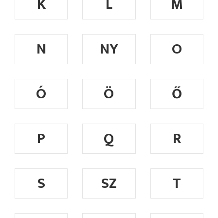
K
L
M
N
NY
O
Ó
Ö
Ő
P
Q
R
S
SZ
T