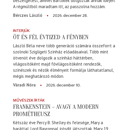
beszélgetést, amivel Bartókék dolgoztak annak idején.
A régmúltból maradtam itt, az passzolna hozzám.
2026. december 28.
Bérczes László
INTERJÚK
ÖT ÉS FÉL ÉVTIZED A FÉNYBEN
László Béla neve több generáció számára összeforrt a
szolnoki Szigligeti Színház előadásaival. Több mint
ötvenöt éve dolgozik a színházi háttérben,
világosítóként majd fővilágosítóként rendezők,
színészek és nézők élményeit formálja láthatatlanul,
mégis meghatározó módon.
2026. december 10.
Váradi Nóra
MŰVÉSZEK ÍRTÁK
FRANKENSTEIN – AVAGY A MODERN
PROMÉTHEUSZ
Kétszáz éve Percy B. Shelley és felesége, Mary a
baráttal, Lord Bayronnal írósdit játszottak. Mary 19