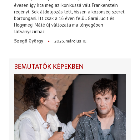
évesen így írta meg az ikonikussá vált Frankenstein
regényt. Sok átdolgozás lett, hiszen a közönség szeret
borzongani. Itt csak a 16 éven felül. Garai Judit és
Hegymegi Máté új változata ma lényegében
látványszínház.
2026. március 10.
Szegő György
BEMUTATÓK KÉPEKBEN