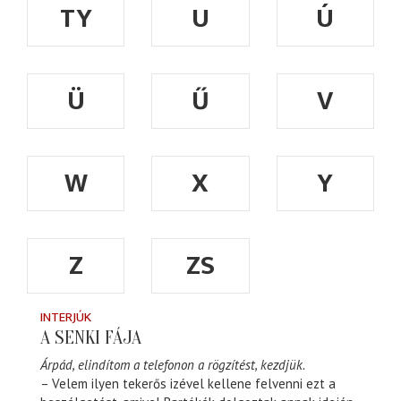
TY
U
Ú
Ü
Ű
V
W
X
Y
Z
ZS
INTERJÚK
A SENKI FÁJA
Árpád, elindítom a telefonon a rögzítést, kezdjük.
– Velem ilyen tekerős izével kellene felvenni ezt a