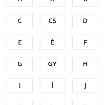
C
CS
D
E
É
F
G
GY
H
I
Í
J