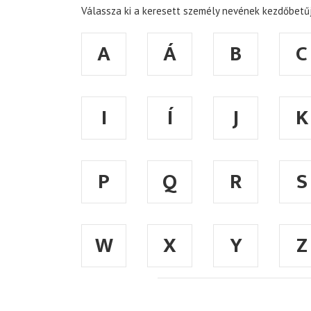
Válassza ki a keresett személy nevének kezdőbetűj
A
Á
B
C
I
Í
J
K
P
Q
R
S
W
X
Y
Z