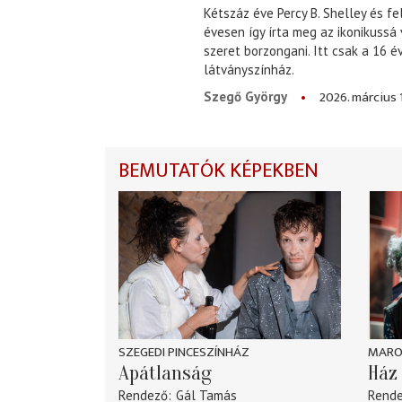
Kétszáz éve Percy B. Shelley és fe
évesen így írta meg az ikonikussá
szeret borzongani. Itt csak a 16 
látványszínház.
2026. március 
Szegő György
BEMUTATÓK KÉPEKBEN
SZEGEDI PINCESZÍNHÁZ
MARO
Apátlanság
Ház 
Rendező
Gál Tamás
Rend