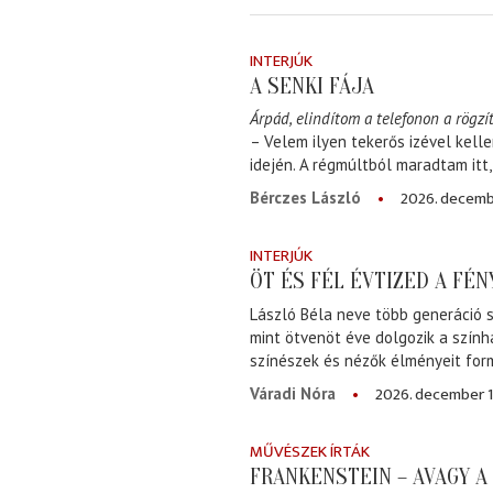
INTERJÚK
A SENKI FÁJA
Árpád, elindítom a telefonon a rögzít
– Velem ilyen tekerős izével kell
idején. A régmúltból maradtam itt
2026. decemb
Bérczes László
INTERJÚK
ÖT ÉS FÉL ÉVTIZED A FÉ
László Béla neve több generáció s
mint ötvenöt éve dolgozik a szính
színészek és nézők élményeit for
2026. december 1
Váradi Nóra
MŰVÉSZEK ÍRTÁK
FRANKENSTEIN – AVAGY 