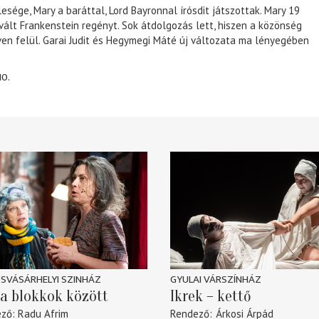
lesége, Mary a baráttal, Lord Bayronnal írósdit játszottak. Mary 19
 vált Frankenstein regényt. Sok átdolgozás lett, hiszen a közönség
éven felül. Garai Judit és Hegymegi Máté új változata ma lényegében
10.
SVÁSÁRHELYI SZINHÁZ
GYULAI VÁRSZÍNHÁZ
a blokkok között
Ikrek – kettő
ező
Radu Afrim
Rendező
Árkosi Árpád