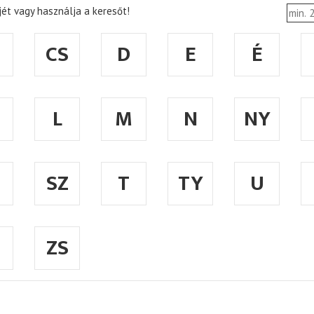
ét vagy használja a keresőt!
CS
D
E
É
L
M
N
NY
SZ
T
TY
U
ZS