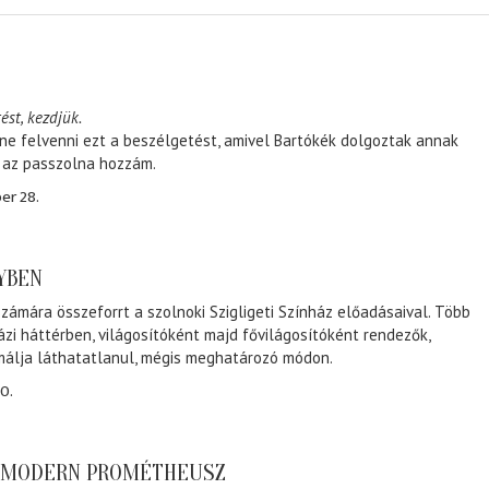
ést, kezdjük.
ene felvenni ezt a beszélgetést, amivel Bartókék dolgoztak annak
, az passzolna hozzám.
er 28.
NYBEN
zámára összeforrt a szolnoki Szigligeti Színház előadásaival. Több
ázi háttérben, világosítóként majd fővilágosítóként rendezők,
málja láthatatlanul, mégis meghatározó módon.
0.
A MODERN PROMÉTHEUSZ