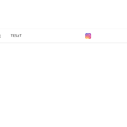
g
TESzT