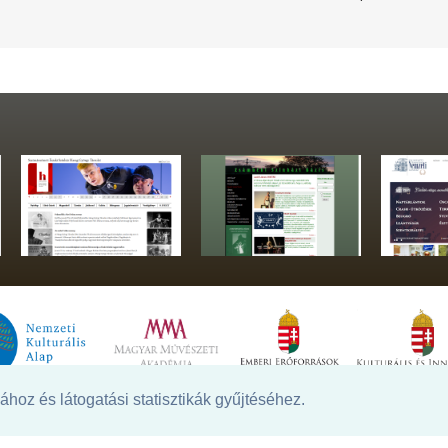
hoz és látogatási statisztikák gyűjtéséhez.