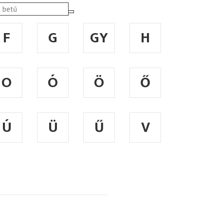
F
G
GY
H
O
Ó
Ö
Ő
Ú
Ü
Ű
V