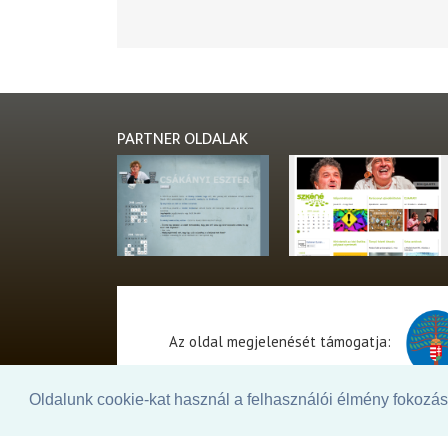
PARTNER OLDALAK
Az oldal megjelenését támogatja:
Oldalunk cookie-kat használ a felhasználói élmény fokozásá
© 2026. - THEATER Online -
theater.hu