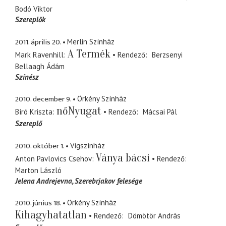
Bodó Viktor
Szereplők
2011. április 20.
Merlin Színház
A Termék
Mark Ravenhill
Rendező
Berzsenyi
Bellaagh Ádám
Színész
2010. december 9.
Örkény Színház
nőNyugat
Bíró Kriszta
Rendező
Mácsai Pál
Szereplő
2010. október 1.
Vígszínház
Ványa bácsi
Anton Pavlovics Csehov
Rendező
Marton László
Jelena Andrejevna
Szerebrjakov felesége
2010. június 18.
Örkény Színház
Kihagyhatatlan
Rendező
Dömötör András