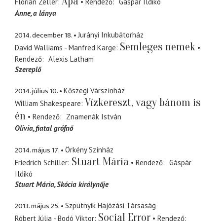
Apa
Florian Zeller
Rendező
Gáspár Ildikó
Anne
a lánya
2014. december 18.
Jurányi Inkubátorház
Semleges nemek
David Walliams - Manfred Karge
Rendező
Alexis Latham
Szereplő
2014. július 10.
Kőszegi Várszínház
Vízkereszt, vagy bánom is
William Shakespeare
én
Rendező
Znamenák István
Olivia
fiatal grófnő
2014. május 17.
Örkény Színház
Stuart Mária
Friedrich Schiller
Rendező
Gáspár
Ildikó
Stuart Mária
Skócia királynője
2013. május 25.
Szputnyik Hajózási Társaság
Social Error
Róbert Júlia - Bodó Viktor
Rendező