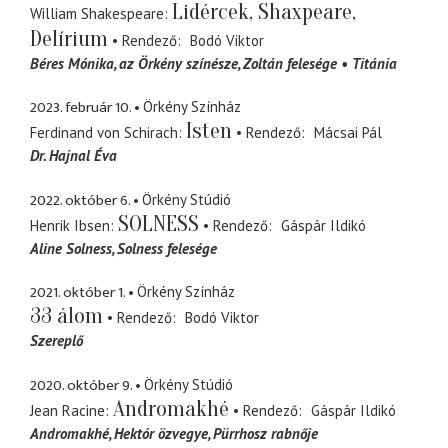
Lidércek, Shaxpeare,
William Shakespeare
Delírium
Rendező
Bodó Viktor
Béres Mónika
az Örkény színésze, Zoltán felesége
Titánia
2023. február 10.
Örkény Színház
Isten
Ferdinand von Schirach
Rendező
Mácsai Pál
Dr. Hajnal Éva
2022. október 6.
Örkény Stúdió
SOLNESS
Henrik Ibsen
Rendező
Gáspár Ildikó
Aline Solness
Solness felesége
2021. október 1.
Örkény Színház
33 álom
Rendező
Bodó Viktor
Szereplő
2020. október 9.
Örkény Stúdió
Andromakhé
Jean Racine
Rendező
Gáspár Ildikó
Andromakhé
Hektór özvegye, Pürrhosz rabnője