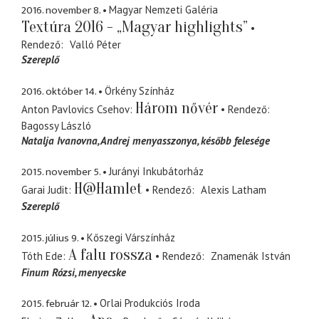
2016. november 8.
Magyar Nemzeti Galéria
Textúra 2016 - „Magyar highlights”
Rendező
Valló Péter
Szereplő
2016. október 14.
Örkény Színház
Három nővér
Anton Pavlovics Csehov
Rendező
Bagossy László
Natalja Ivanovna
Andrej menyasszonya, később felesége
2015. november 5.
Jurányi Inkubátorház
H@Hamlet
Garai Judit
Rendező
Alexis Latham
Szereplő
2015. július 9.
Kőszegi Várszínház
A falu rossza
Tóth Ede
Rendező
Znamenák István
Finum Rózsi
menyecske
2015. február 12.
Orlai Produkciós Iroda