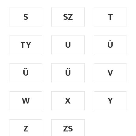
S
SZ
T
TY
U
Ú
Ü
Ű
V
W
X
Y
Z
ZS