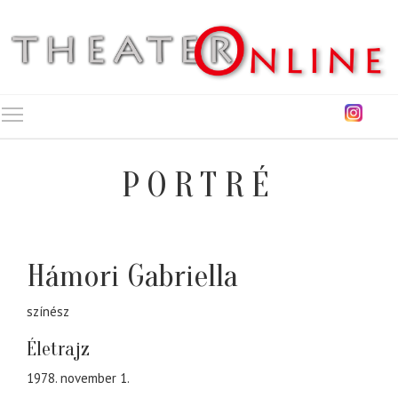
Toggle main menu visibility
PORTRÉ
Hámori Gabriella
színész
Életrajz
1978. november 1.