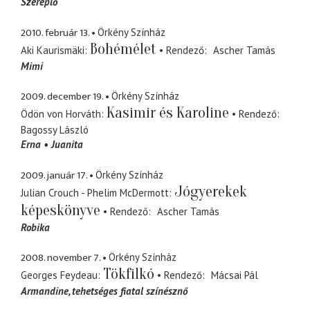
Szereplő
2010. február 13.
Örkény Színház
Bohémélet
Aki Kaurismäki
Rendező
Ascher Tamás
Mimi
2009. december 19.
Örkény Színház
Kasimir és Karoline
Ödön von Horváth
Rendező
Bagossy László
Erna
Juanita
2009. január 17.
Örkény Színház
Jógyerekek
Julian Crouch - Phelim McDermott
képeskönyve
Rendező
Ascher Tamás
Robika
2008. november 7.
Örkény Színház
Tökfilkó
Georges Feydeau
Rendező
Mácsai Pál
Armandine
tehetséges fiatal színésznő