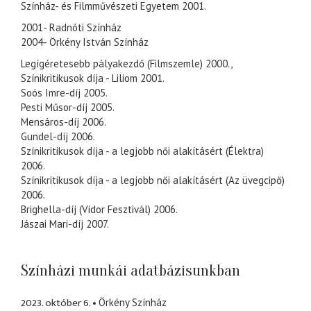
Színház- és Filmművészeti Egyetem 2001.
2001- Radnóti Színház
2004- Örkény István Színház
Legígéretesebb pályakezdő (Filmszemle) 2000.,
Színikritikusok díja - Liliom 2001.
Soós Imre-díj 2005.
Pesti Műsor-díj 2005.
Mensáros-díj 2006.
Gundel-díj 2006.
Színikritikusok díja - a legjobb női alakításért (Élektra)
2006.
Színikritikusok díja - a legjobb női alakításért (Az üvegcipő)
2006.
Brighella-díj (Vidor Fesztivál) 2006.
Jászai Mari-díj 2007.
Színházi munkái adatbázisunkban
2023. október 6.
Örkény Színház