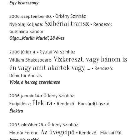
Egy kisasszony
2006. szeptember 30.
Örkény Színház
Szibériai transz
Nyikolaj Koljada
Rendező
Guelmino Sándor
Olga
„Murlin Murlo”, 28 éves
2006. július 4.
Gyulai Várszínház
Vízkereszt, vagy bánom is
William Shakespeare
én vagy amit akartok vagy ...
Rendező
Dömötör András
Viola
a herceg szerelmese
2006. január 14.
Örkény Színház
Élektra
Euripidész
Rendező
Bocsárdi László
Élektra
2005. október 28.
Örkény Színház
Az üvegcipő
Molnár Ferenc
Rendező
Mácsai Pál
Irma
kis cseléd