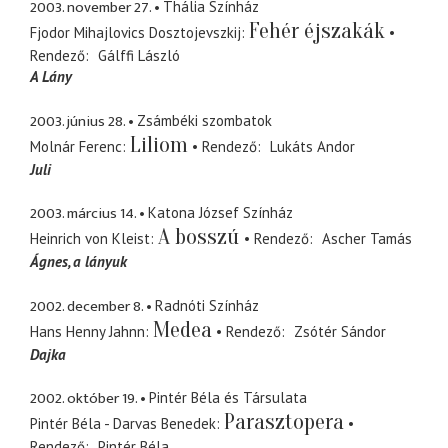
2003. november 27.
Thália Színház
Fehér éjszakák
Fjodor Mihajlovics Dosztojevszkij
Rendező
Gálffi László
A Lány
2003. június 28.
Zsámbéki szombatok
Liliom
Molnár Ferenc
Rendező
Lukáts Andor
Juli
2003. március 14.
Katona József Színház
A bosszú
Heinrich von Kleist
Rendező
Ascher Tamás
Ágnes
a lányuk
2002. december 8.
Radnóti Színház
Medea
Hans Henny Jahnn
Rendező
Zsótér Sándor
Dajka
2002. október 19.
Pintér Béla és Társulata
Parasztopera
Pintér Béla - Darvas Benedek
Rendező
Pintér Béla