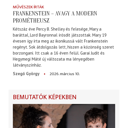
MŰVÉSZEK ÍRTÁK
FRANKENSTEIN – AVAGY A MODERN
PROMÉTHEUSZ
Kétszáz éve Percy B. Shelley és felesége, Mary a
baráttal, Lord Bayronnal írósdit játszottak. Mary 19
évesen így írta meg az ikonikussá vált Frankenstein
regényt. Sok átdolgozás lett, hiszen a közönség szeret
borzongani. Itt csak a 16 éven felül. Garai Judit és
Hegymegi Máté új változata ma lényegében
látványszínház.
2026. március 10.
Szegő György
BEMUTATÓK KÉPEKBEN