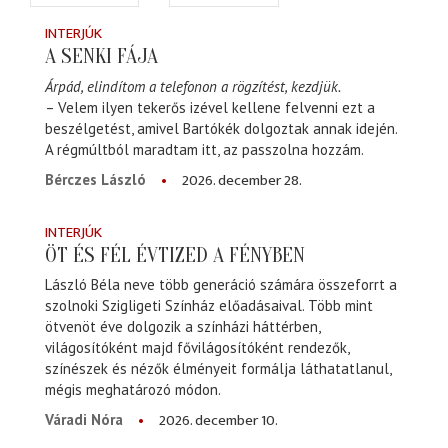
INTERJÚK
A SENKI FÁJA
Árpád, elindítom a telefonon a rögzítést, kezdjük.
– Velem ilyen tekerős izével kellene felvenni ezt a
beszélgetést, amivel Bartókék dolgoztak annak idején.
A régmúltból maradtam itt, az passzolna hozzám.
2026. december 28.
Bérczes László
INTERJÚK
ÖT ÉS FÉL ÉVTIZED A FÉNYBEN
László Béla neve több generáció számára összeforrt a
szolnoki Szigligeti Színház előadásaival. Több mint
ötvenöt éve dolgozik a színházi háttérben,
világosítóként majd fővilágosítóként rendezők,
színészek és nézők élményeit formálja láthatatlanul,
mégis meghatározó módon.
2026. december 10.
Váradi Nóra