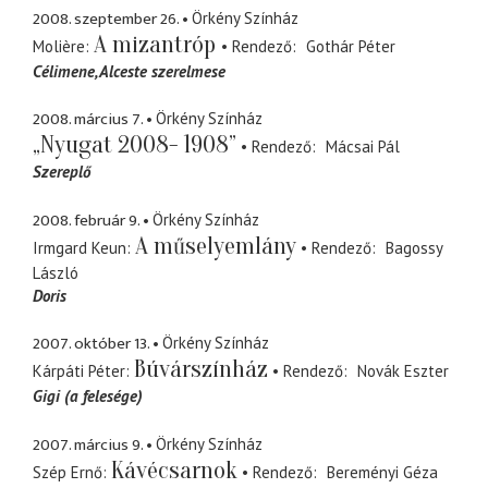
2008. szeptember 26.
Örkény Színház
A mizantróp
Molière
Rendező
Gothár Péter
Célimene
Alceste szerelmese
2008. március 7.
Örkény Színház
„Nyugat 2008- 1908”
Rendező
Mácsai Pál
Szereplő
2008. február 9.
Örkény Színház
A műselyemlány
Irmgard Keun
Rendező
Bagossy
László
Doris
2007. október 13.
Örkény Színház
Búvárszínház
Kárpáti Péter
Rendező
Novák Eszter
Gigi (a felesége)
2007. március 9.
Örkény Színház
Kávécsarnok
Szép Ernő
Rendező
Bereményi Géza