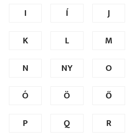
I
Í
J
K
L
M
N
NY
O
Ó
Ö
Ő
P
Q
R