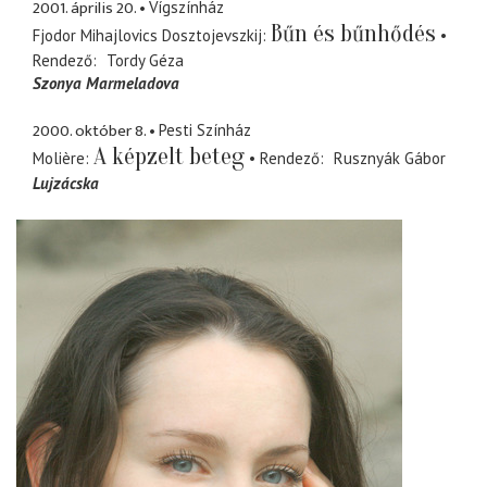
2001. április 20.
Vígszínház
Bűn és bűnhődés
Fjodor Mihajlovics Dosztojevszkij
Rendező
Tordy Géza
Szonya Marmeladova
2000. október 8.
Pesti Színház
A képzelt beteg
Molière
Rendező
Rusznyák Gábor
Lujzácska