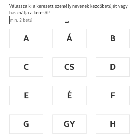
Válassza ki a keresett személy nevének kezdőbetűjét vagy
használja a keresőt!
A
Á
B
C
CS
D
E
É
F
G
GY
H