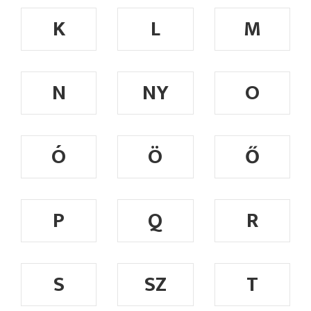
K
L
M
N
NY
O
Ó
Ö
Ő
P
Q
R
S
SZ
T