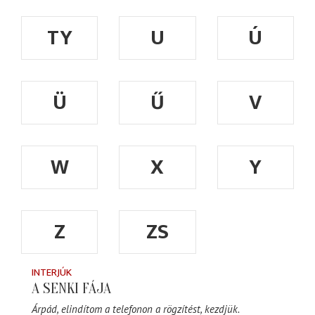
TY
U
Ú
Ü
Ű
V
W
X
Y
Z
ZS
INTERJÚK
A SENKI FÁJA
Árpád, elindítom a telefonon a rögzítést, kezdjük.