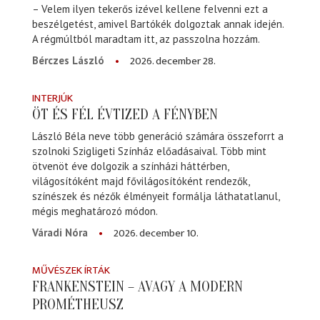
– Velem ilyen tekerős izével kellene felvenni ezt a
beszélgetést, amivel Bartókék dolgoztak annak idején.
A régmúltból maradtam itt, az passzolna hozzám.
2026. december 28.
Bérczes László
INTERJÚK
ÖT ÉS FÉL ÉVTIZED A FÉNYBEN
László Béla neve több generáció számára összeforrt a
szolnoki Szigligeti Színház előadásaival. Több mint
ötvenöt éve dolgozik a színházi háttérben,
világosítóként majd fővilágosítóként rendezők,
színészek és nézők élményeit formálja láthatatlanul,
mégis meghatározó módon.
2026. december 10.
Váradi Nóra
MŰVÉSZEK ÍRTÁK
FRANKENSTEIN – AVAGY A MODERN
PROMÉTHEUSZ