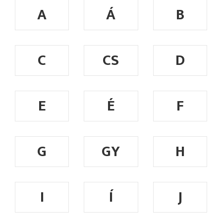
A
Á
B
C
CS
D
E
É
F
G
GY
H
I
Í
J