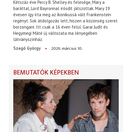
Kétszáz éve Percy B. Shelley és felesége, Mary a
baráttal, Lord Bayronnal írósdit játszottak. Mary 19
évesen így írta meg az ikonikussá vált Frankenstein
regényt. Sok átdolgozás lett, hiszen a közönség szeret
borzongani. Itt csak a 16 éven felül. Garai Judit és
Hegymegi Máté új változata ma lényegében
látványszínház.
2026. március 10.
Szegő György
BEMUTATÓK KÉPEKBEN