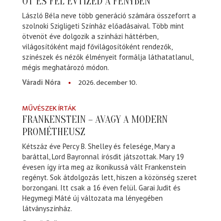
ÖT ÉS FÉL ÉVTIZED A FÉNYBEN
László Béla neve több generáció számára összeforrt a
szolnoki Szigligeti Színház előadásaival. Több mint
ötvenöt éve dolgozik a színházi háttérben,
világosítóként majd fővilágosítóként rendezők,
színészek és nézők élményeit formálja láthatatlanul,
mégis meghatározó módon.
2026. december 10.
Váradi Nóra
MŰVÉSZEK ÍRTÁK
FRANKENSTEIN – AVAGY A MODERN
PROMÉTHEUSZ
Kétszáz éve Percy B. Shelley és felesége, Mary a
baráttal, Lord Bayronnal írósdit játszottak. Mary 19
évesen így írta meg az ikonikussá vált Frankenstein
regényt. Sok átdolgozás lett, hiszen a közönség szeret
borzongani. Itt csak a 16 éven felül. Garai Judit és
Hegymegi Máté új változata ma lényegében
látványszínház.