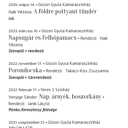
2026. május 14.
Gózon Gyula Kamaraszínház
A földre pottyant tündér
Haik Viktória
író
2023. március 16.
Gózon Gyula Kamaraszínház
Napsugár és Felhőpamacs
Rendező
Haik
Viktória
Szereplő
rendező
2022. november 17.
Gózon Gyula Kamaraszínház
Porondocska
Rendező
Takács-Kiss Zsuzsanna
Szereplő
társrendező
2022. február 17.
Veres 1 Színház
Nap, árnyék, boszorkány
Venyige Sándor
Rendező
Janik László
Panka
Keresztessy felesége
2021. szeptember 21.
Gózon Gyula Kamaraszínház