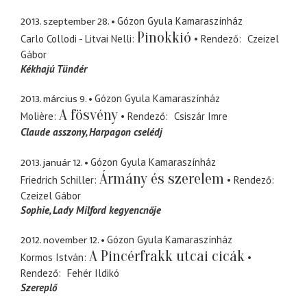
2013. szeptember 28.
Gózon Gyula Kamaraszínház
Pinokkió
Carlo Collodi - Litvai Nelli
Rendező
Czeizel
Gábor
Kékhajú Tündér
2013. március 9.
Gózon Gyula Kamaraszínház
A fösvény
Molière
Rendező
Csiszár Imre
Claude asszony
Harpagon cselédj
2013. január 12.
Gózon Gyula Kamaraszínház
Ármány és szerelem
Friedrich Schiller
Rendező
Czeizel Gábor
Sophie
Lady Milford kegyencnője
2012. november 12.
Gózon Gyula Kamaraszínház
A Pincérfrakk utcai cicák
Kormos István
Rendező
Fehér Ildikó
Szereplő