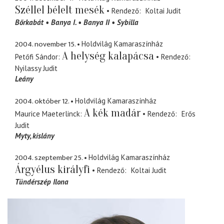
Széllel bélelt mesék
Rendező
Koltai Judit
Bőrkabát
Banya I.
Banya II
Sybilla
2004. november 15.
Holdvilág Kamaraszínház
A helység kalapácsa
Petőfi Sándor
Rendező
Nyilassy Judit
Leány
2004. október 12.
Holdvilág Kamaraszínház
A kék madár
Maurice Maeterlinck
Rendező
Erős
Judit
Myty
kislány
2004. szeptember 25.
Holdvilág Kamaraszínház
Árgyélus királyfi
Rendező
Koltai Judit
Tündérszép Ilona