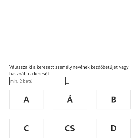
Válassza ki a keresett személy nevének kezdőbetűjét vagy
használja a keresőt!
A
Á
B
C
CS
D