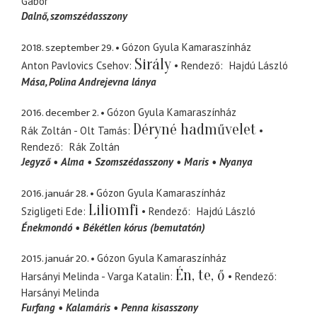
Gábor
Dalnő
szomszédasszony
2018. szeptember 29.
Gózon Gyula Kamaraszínház
Sirály
Anton Pavlovics Csehov
Rendező
Hajdú László
Mása
Polina Andrejevna lánya
2016. december 2.
Gózon Gyula Kamaraszínház
Déryné hadművelet
Rák Zoltán - Olt Tamás
Rendező
Rák Zoltán
Jegyző
Alma
Szomszédasszony
Maris
Nyanya
2016. január 28.
Gózon Gyula Kamaraszínház
Liliomfi
Szigligeti Ede
Rendező
Hajdú László
Énekmondó
Békétlen kórus (bemutatón)
2015. január 20.
Gózon Gyula Kamaraszínház
Én, te, ő
Harsányi Melinda - Varga Katalin
Rendező
Harsányi Melinda
Furfang
Kalamáris
Penna kisasszony