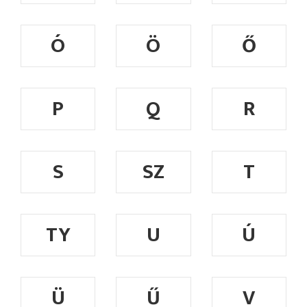
Ó
Ö
Ő
P
Q
R
S
SZ
T
TY
U
Ú
Ü
Ű
V