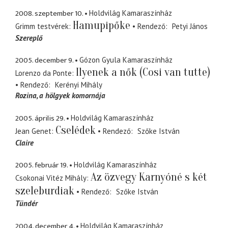
2008. szeptember 10.
Holdvilág Kamaraszínház
Hamupipőke
Grimm testvérek
Rendező
Petyi János
Szereplő
2005. december 9.
Gózon Gyula Kamaraszínház
Ilyenek a nők (Cosi van tutte)
Lorenzo da Ponte
Rendező
Kerényi Mihály
Rozina
a hölgyek komornája
2005. április 29.
Holdvilág Kamaraszínház
Cselédek
Jean Genet
Rendező
Szőke István
Claire
2005. február 19.
Holdvilág Kamaraszínház
Az özvegy Karnyóné s két
Csokonai Vitéz Mihály
szeleburdiak
Rendező
Szőke István
Tündér
2004. december 4.
Holdvilág Kamaraszínház