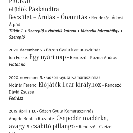
PRÓBAÚT
etűdök Páskándira
Becsület – Árulás - Önámítás
Rendező
Árkosi
Árpád
Tükör 1.
Szereplő
Hatodik katona
Második háremhölgy
Szereplő
2020. december 5.
Gózon Gyula Kamaraszínház
Egy nyári nap
Jon Fosse
Rendező
Kozma András
Fiatal nő
2020. november 5.
Gózon Gyula Kamaraszínház
Előjáték Lear királyhoz
Molnár Ferenc
Rendező
Dávid Zsuzsa
Fodrász
2019. április 13.
Gózon Gyula Kamaraszínház
Csapodár madárka,
Angelo Beolco Ruzante
avagy a csábító pillangó
Rendező
Czeizel