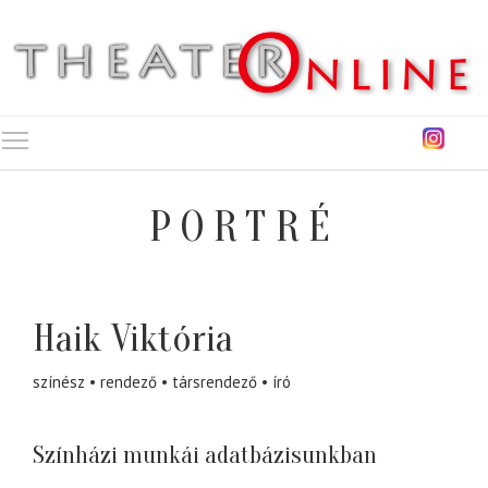
Toggle main menu visibility
PORTRÉ
Haik Viktória
színész
rendező
társrendező
író
Színházi munkái adatbázisunkban