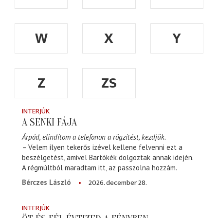
W
X
Y
Z
ZS
INTERJÚK
A SENKI FÁJA
Árpád, elindítom a telefonon a rögzítést, kezdjük.
– Velem ilyen tekerős izével kellene felvenni ezt a
beszélgetést, amivel Bartókék dolgoztak annak idején.
A régmúltból maradtam itt, az passzolna hozzám.
2026. december 28.
Bérczes László
INTERJÚK