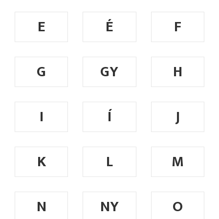
E
É
F
G
GY
H
I
Í
J
K
L
M
N
NY
O