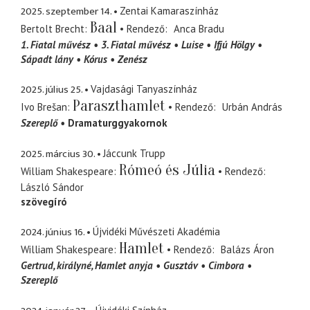
2025. szeptember 14.
Zentai Kamaraszínház
Baal
Bertolt Brecht
Rendező
Anca Bradu
1. Fiatal művész
3. Fiatal művész
Luise
Ifjú Hölgy
Sápadt lány
Kórus
Zenész
2025. július 25.
Vajdasági Tanyaszínház
Paraszthamlet
Ivo Brešan
Rendező
Urbán András
Szereplő
Dramaturggyakornok
2025. március 30.
Jáccunk Trupp
Rómeó és Júlia
William Shakespeare
Rendező
László Sándor
szövegíró
2024. június 16.
Újvidéki Művészeti Akadémia
Hamlet
William Shakespeare
Rendező
Balázs Áron
Gertrud
királyné, Hamlet anyja
Gusztáv
Cimbora
Szereplő