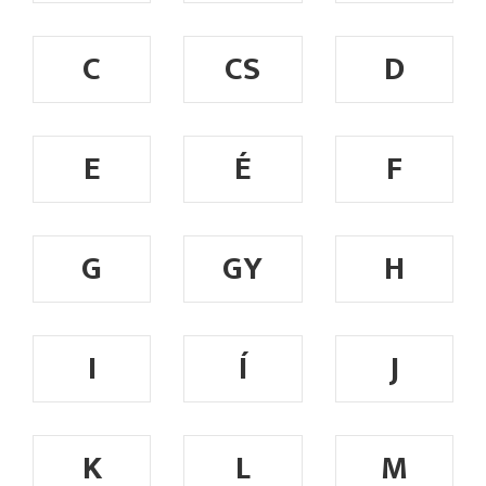
C
CS
D
E
É
F
G
GY
H
I
Í
J
K
L
M