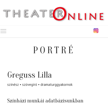
Toggle main menu visibility
PORTRÉ
Greguss Lilla
színész
szövegíró
dramaturggyakornok
Színházi munkái adatbázisunkban