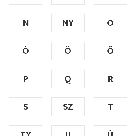
N
NY
O
Ó
Ö
Ő
P
Q
R
S
SZ
T
TY
U
Ú