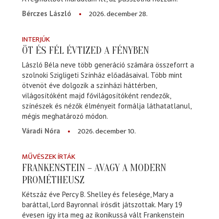
2026. december 28.
Bérczes László
INTERJÚK
ÖT ÉS FÉL ÉVTIZED A FÉNYBEN
László Béla neve több generáció számára összeforrt a
szolnoki Szigligeti Színház előadásaival. Több mint
ötvenöt éve dolgozik a színházi háttérben,
világosítóként majd fővilágosítóként rendezők,
színészek és nézők élményeit formálja láthatatlanul,
mégis meghatározó módon.
2026. december 10.
Váradi Nóra
MŰVÉSZEK ÍRTÁK
FRANKENSTEIN – AVAGY A MODERN
PROMÉTHEUSZ
Kétszáz éve Percy B. Shelley és felesége, Mary a
baráttal, Lord Bayronnal írósdit játszottak. Mary 19
évesen így írta meg az ikonikussá vált Frankenstein