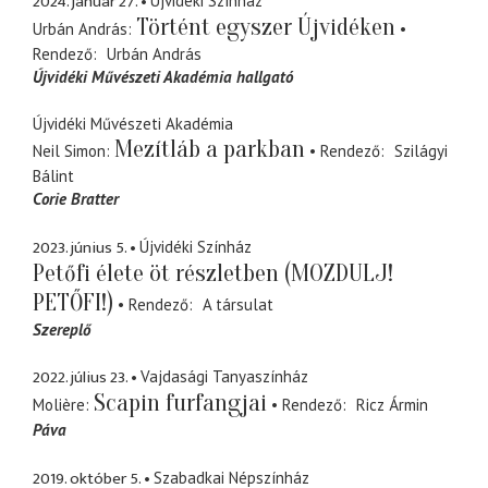
2024. január 27.
Újvidéki Színház
Történt egyszer Újvidéken
Urbán András
Rendező
Urbán András
Újvidéki Művészeti Akadémia hallgató
Újvidéki Művészeti Akadémia
Mezítláb a parkban
Neil Simon
Rendező
Szilágyi
Bálint
Corie Bratter
2023. június 5.
Újvidéki Színház
Petőfi élete öt részletben (MOZDULJ!
PETŐFI!)
Rendező
A társulat
Szereplő
2022. július 23.
Vajdasági Tanyaszínház
Scapin furfangjai
Molière
Rendező
Ricz Ármin
Páva
2019. október 5.
Szabadkai Népszínház