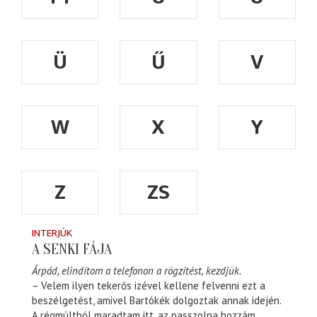
Ü
Ű
V
W
X
Y
Z
ZS
INTERJÚK
A SENKI FÁJA
Árpád, elindítom a telefonon a rögzítést, kezdjük.
– Velem ilyen tekerős izével kellene felvenni ezt a
beszélgetést, amivel Bartókék dolgoztak annak idején.
A régmúltból maradtam itt, az passzolna hozzám.