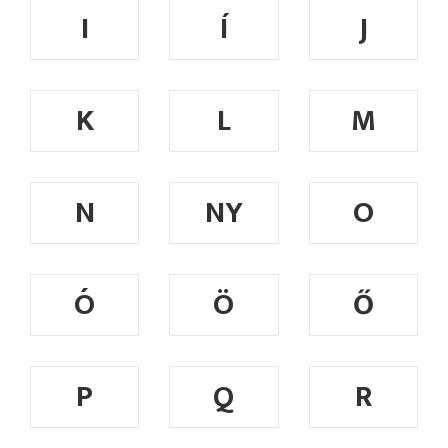
I
Í
J
K
L
M
N
NY
O
Ó
Ö
Ő
P
Q
R