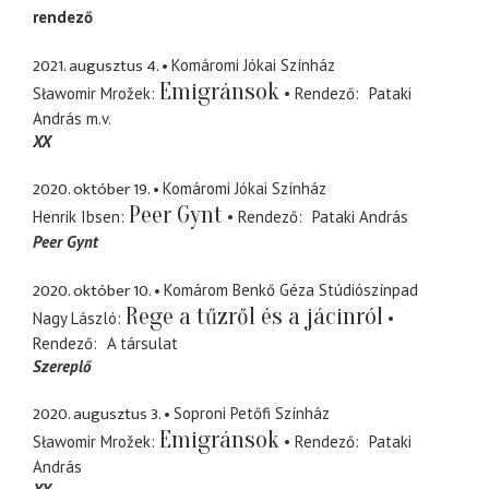
rendező
2021. augusztus 4.
Komáromi Jókai Színház
Emigránsok
Sławomir Mrožek
Rendező
Pataki
András
m.v.
XX
2020. október 19.
Komáromi Jókai Színház
Peer Gynt
Henrik Ibsen
Rendező
Pataki András
Peer Gynt
2020. október 10.
Komárom Benkő Géza Stúdiószínpad
Rege a tűzről és a jácinról
Nagy László
Rendező
A társulat
Szereplő
2020. augusztus 3.
Soproni Petőfi Színház
Emigránsok
Sławomir Mrožek
Rendező
Pataki
András