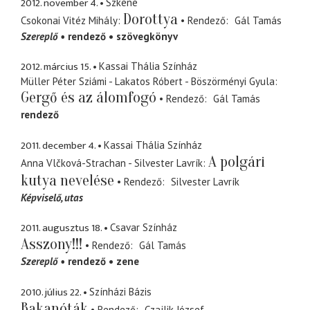
2012. november 4.
Szkéné
Dorottya
Csokonai Vitéz Mihály
Rendező
Gál Tamás
Szereplő
rendező
szövegkönyv
2012. március 15.
Kassai Thália Színház
Müller Péter Sziámi - Lakatos Róbert - Böszörményi Gyula
Gergő és az álomfogó
Rendező
Gál Tamás
rendező
2011. december 4.
Kassai Thália Színház
A polgári
Anna Vlčková-Strachan - Silvester Lavrík
kutya nevelése
Rendező
Silvester Lavrík
Képviselő
utas
2011. augusztus 18.
Csavar Színház
Asszony!!!
Rendező
Gál Tamás
Szereplő
rendező
zene
2010. július 22.
Színházi Bázis
Bakanóták
Rendező
Czajlik József