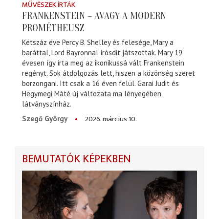
MŰVÉSZEK ÍRTÁK
FRANKENSTEIN – AVAGY A MODERN
PROMÉTHEUSZ
Kétszáz éve Percy B. Shelley és felesége, Mary a
baráttal, Lord Bayronnal írósdit játszottak. Mary 19
évesen így írta meg az ikonikussá vált Frankenstein
regényt. Sok átdolgozás lett, hiszen a közönség szeret
borzongani. Itt csak a 16 éven felül. Garai Judit és
Hegymegi Máté új változata ma lényegében
látványszínház.
2026. március 10.
Szegő György
BEMUTATÓK KÉPEKBEN