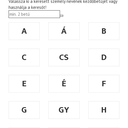
Válassza ki a keresett személy nevének kezdőbetűjét vagy
használja a keresőt!
A
Á
B
C
CS
D
E
É
F
G
GY
H