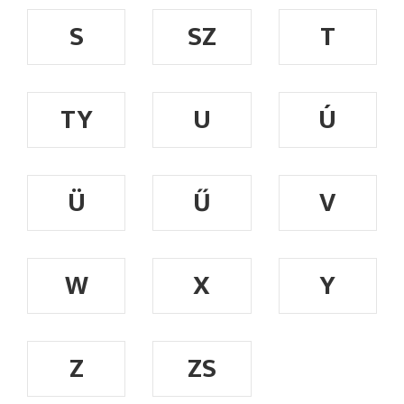
S
SZ
T
TY
U
Ú
Ü
Ű
V
W
X
Y
Z
ZS