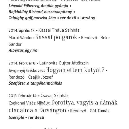
Léopold Főherceg
Amália gyámja
Bajkhállóy Richard
huszárkapitány
Talpighy gróf
muszka kém
rendező
látvány
2014. április 17.
Kassai Thália Színház
Kassai polgárok
Márai Sándor
Rendező
Beke
Sándor
Albertus
egy író
2014. február 8.
Latinovits-Bujtor Játékszín
Hogyan ettem kutyát?
Jevgenyij Griskovec
Rendező
Czajlik József
Szerjózsa
a tangóharmónikás
2013. február 14.
Csavar Színház
Dorottya, vagyis a dámák
Csokonai Vitéz Mihály
diadalma a fársángon
Rendező
Gál Tamás
Szereplő
rendező