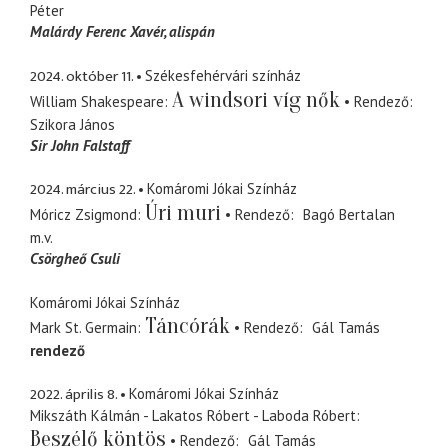
Péter
Malárdy Ferenc Xavér
alispán
2024. október 11.
Székesfehérvári színház
A windsori víg nők
William Shakespeare
Rendező
Szikora János
Sir John Falstaff
2024. március 22.
Komáromi Jókai Színház
Úri muri
Móricz Zsigmond
Rendező
Bagó Bertalan
m.v.
Csörgheő Csuli
Komáromi Jókai Színház
Táncórák
Mark St. Germain
Rendező
Gál Tamás
rendező
2022. április 8.
Komáromi Jókai Színház
Mikszáth Kálmán - Lakatos Róbert - Laboda Róbert
Beszélő köntös
Rendező
Gál Tamás