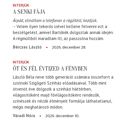
INTERJÚK
A SENKI FÁJA
Árpád, elindítom a telefonon a rögzítést, kezdjük.
– Velem ilyen tekerős izével kellene felvenni ezt a
beszélgetést, amivel Bartókék dolgoztak annak idején.
A régmúltból maradtam itt, az passzolna hozzám.
2026. december 28.
Bérczes László
INTERJÚK
ÖT ÉS FÉL ÉVTIZED A FÉNYBEN
László Béla neve több generáció számára összeforrt a
szolnoki Szigligeti Színház előadásaival. Több mint
ötvenöt éve dolgozik a színházi háttérben,
világosítóként majd fővilágosítóként rendezők,
színészek és nézők élményeit formálja láthatatlanul,
mégis meghatározó módon.
2026. december 10.
Váradi Nóra