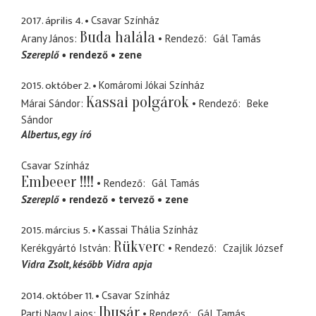
2017. április 4.
Csavar Színház
Buda halála
Arany János
Rendező
Gál Tamás
Szereplő
rendező
zene
2015. október 2.
Komáromi Jókai Színház
Kassai polgárok
Márai Sándor
Rendező
Beke
Sándor
Albertus
egy író
Csavar Színház
Embeeer !!!!
Rendező
Gál Tamás
Szereplő
rendező
tervező
zene
2015. március 5.
Kassai Thália Színház
Rükverc
Kerékgyártó István
Rendező
Czajlik József
Vidra Zsolt
később Vidra apja
2014. október 11.
Csavar Színház
Ibusár
Parti Nagy Lajos
Rendező
Gál Tamás