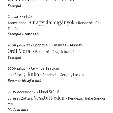
Szereplő
Csavar Színház
A nagyidai cigányok
Arany János
Rendező
Gál
Tamás
Szereplő
rendező
2009. július 23.
Epopteia – Társulás – Műhely
Orál Morál
Rendező
Czajlik József
Szereplő
2006. július 1.
Cervinus Teátrum
Kubo
Jozef Hollý
Rendező
Gergely László
Becsmér József
a bíró
2005. december 2.
Márai Stúdió
Vesztett éden
Egressy Zoltán
Rendező
Beke Sándor
m.v.
Madách Imre