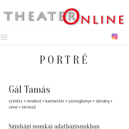
Toggle main menu visibility
PORTRÉ
Gál Tamás
színész
rendező
karmester
szövegkönyv
látvány
zene
tervező
Színházi munkái adatbázisunkban