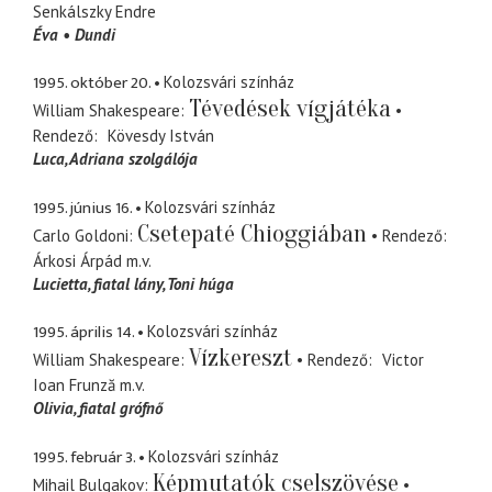
Senkálszky Endre
Éva
Dundi
1995. október 20.
Kolozsvári színház
Tévedések vígjátéka
William Shakespeare
Rendező
Kövesdy István
Luca
Adriana szolgálója
1995. június 16.
Kolozsvári színház
Csetepaté Chioggiában
Carlo Goldoni
Rendező
Árkosi Árpád
m.v.
Lucietta
fiatal lány, Toni húga
1995. április 14.
Kolozsvári színház
Vízkereszt
William Shakespeare
Rendező
Victor
Ioan Frunză
m.v.
Olivia
fiatal grófnő
1995. február 3.
Kolozsvári színház
Képmutatók cselszövése
Mihail Bulgakov