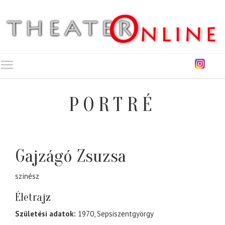
Toggle main menu visibility
PORTRÉ
Gajzágó Zsuzsa
színész
Életrajz
Születési adatok:
1970, Sepsiszentgyörgy