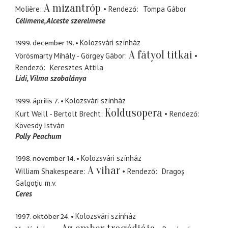
A mizantróp
Molière
Rendező
Tompa Gábor
Célimene
Alceste szerelmese
1999. december 19.
Kolozsvári színház
A fátyol titkai
Vörösmarty Mihály - Görgey Gábor
Rendező
Keresztes Attila
Lidi
Vilma szobalánya
1999. április 7.
Kolozsvári színház
Koldusopera
Kurt Weill - Bertolt Brecht
Rendező
Kövesdy István
Polly Peachum
1998. november 14.
Kolozsvári színház
A vihar
William Shakespeare
Rendező
Dragoş
Galgoţiu
m.v.
Ceres
1997. október 24.
Kolozsvári színház