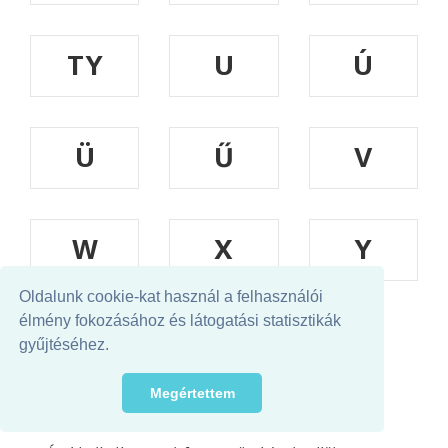
TY
U
Ú
Ü
Ű
V
W
X
Y
Oldalunk cookie-kat használ a felhasználói
élmény fokozásához és látogatási statisztikák
Z
ZS
gyűjtéséhez.
Megértettem
INTERJÚK
A SENKI FÁJA