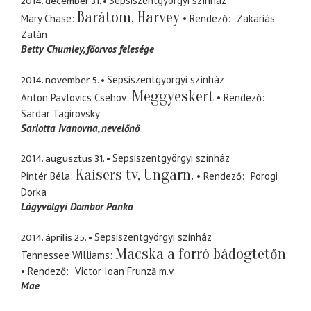
2014. december 31.
Sepsiszentgyörgyi színház
Barátom, Harvey
Mary Chase
Rendező
Zakariás
Zalán
Betty Chumley
főorvos felesége
2014. november 5.
Sepsiszentgyörgyi színház
Meggyeskert
Anton Pavlovics Csehov
Rendező
Sardar Tagirovsky
Sarlotta Ivanovna
nevelőnő
2014. augusztus 31.
Sepsiszentgyörgyi színház
Kaisers tv, Ungarn.
Pintér Béla
Rendező
Porogi
Dorka
Lágyvölgyi Dombor Panka
2014. április 25.
Sepsiszentgyörgyi színház
Macska a forró bádogtetőn
Tennessee Williams
Rendező
Victor Ioan Frunză
m.v.
Mae