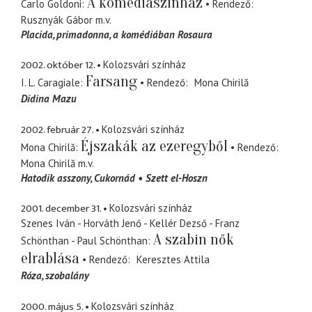
A komédiaszínház
Carlo Goldoni
Rendező
Rusznyák Gábor
m.v.
Placida
primadonna, a komédiában Rosaura
2002. október 12.
Kolozsvári színház
Farsang
I. L. Caragiale
Rendező
Mona Chirilă
Didina Mazu
2002. február 27.
Kolozsvári színház
Éjszakák az ezeregyből
Mona Chirilă
Rendező
Mona Chirilă
m.v.
Hatodik asszony
Cukornád
Szett el-Hoszn
2001. december 31.
Kolozsvári színház
Szenes Iván - Horváth Jenő - Kellér Dezső - Franz
A szabin nők
Schönthan - Paul Schönthan
elrablása
Rendező
Keresztes Attila
Róza
szobalány
2000. május 5.
Kolozsvári színház