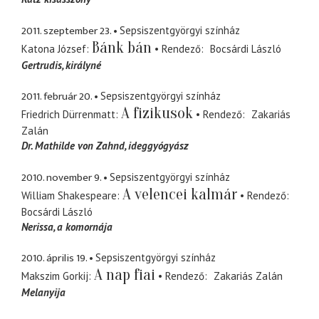
2011. szeptember 23.
Sepsiszentgyörgyi színház
Bánk bán
Katona József
Rendező
Bocsárdi László
Gertrudis
királyné
2011. február 20.
Sepsiszentgyörgyi színház
A fizikusok
Friedrich Dürrenmatt
Rendező
Zakariás
Zalán
Dr. Mathilde von Zahnd
ideggyógyász
2010. november 9.
Sepsiszentgyörgyi színház
A velencei kalmár
William Shakespeare
Rendező
Bocsárdi László
Nerissa
a komornája
2010. április 19.
Sepsiszentgyörgyi színház
A nap fiai
Makszim Gorkij
Rendező
Zakariás Zalán
Melanyija