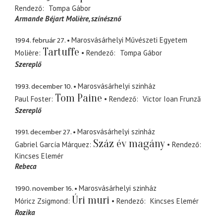
Rendező
Tompa Gábor
Armande Béjart Molière
színésznő
1994. február 27.
Marosvásárhelyi Művészeti Egyetem
Tartuffe
Molière
Rendező
Tompa Gábor
Szereplő
1993. december 10.
Marosvásárhelyi szinház
Tom Paine
Paul Foster
Rendező
Victor Ioan Frunză
Szereplő
1991. december 27.
Marosvásárhelyi szinház
Száz év magány
Gabriel García Márquez
Rendező
Kincses Elemér
Rebeca
1990. november 16.
Marosvásárhelyi szinház
Úri muri
Móricz Zsigmond
Rendező
Kincses Elemér
Rozika