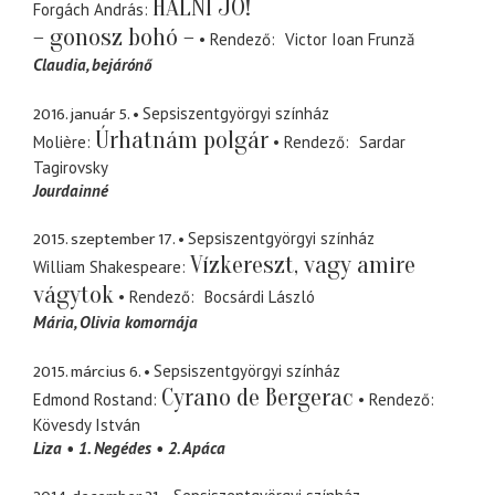
HALNI JÓ!
Forgách András
– gonosz bohó –
Rendező
Victor Ioan Frunză
Claudia
bejárónő
2016. január 5.
Sepsiszentgyörgyi színház
Úrhatnám polgár
Molière
Rendező
Sardar
Tagirovsky
Jourdainné
2015. szeptember 17.
Sepsiszentgyörgyi színház
Vízkereszt, vagy amire
William Shakespeare
vágytok
Rendező
Bocsárdi László
Mária
Olivia komornája
2015. március 6.
Sepsiszentgyörgyi színház
Cyrano de Bergerac
Edmond Rostand
Rendező
Kövesdy István
Liza
1. Negédes
2. Apáca