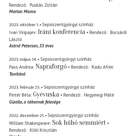
Rendező
Puskás Zoltán
Morton Mama
2023. október 1.
Sepsiszentgyörgyi színház
Iráni konferencia
Ivan Viripajev
Rendező
Bocsárdi
László
Astrid Petersen, 33 éves
2023. május 14.
Sepsiszentgyörgyi színház
Napraforgó
Pass Andrea
Rendező
Radu Afrim
Tanítónő
2023. február 25.
Sepsiszentgyörgyi színház
Gyévuska
Pintér Béla
Rendező
Hegymegi Máté
Gizella
a tábornok felesége
2022. december 21.
Sepsiszentgyörgyi színház
Sok hűhó semmiért
William Shakespeare
Rendező
Kiliti Krisztián