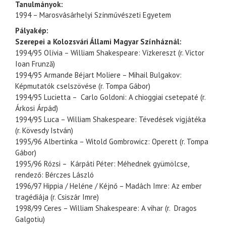
Tanulmányok:
1994 – Marosvásárhelyi Színművészeti Egyetem
Pályakép:
Szerepei a Kolozsvári Állami Magyar Színháznál:
1994/95 Olívia – William Shakespeare: Vízkereszt (r. Victor
Ioan Frunză)
1994/95 Armande Béjart Moliere – Mihail Bulgakov:
Képmutatók cselszövése (r. Tompa Gábor)
1994/95 Lucietta – Carlo Goldoni: A chioggiai csetepaté (r.
Árkosi Árpád)
1994/95 Luca – William Shakespeare: Tévedések vígjátéka
(r. Kövesdy István)
1995/96 Albertinka – Witold Gombrowicz: Operett (r. Tompa
Gábor)
1995/96 Rózsi – Kárpáti Péter: Méhednek gyümölcse,
rendező: Bérczes László
1996/97 Hippia / Heléne / Kéjnő – Madách Imre: Az ember
tragédiája (r. Csiszár Imre)
1998/99 Ceres – William Shakespeare: A vihar (r. Dragos
Galgotiu)