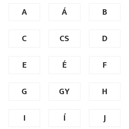
A
Á
B
C
CS
D
E
É
F
G
GY
H
I
Í
J