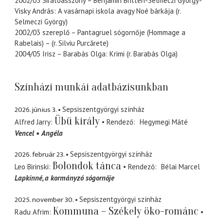
2002/03 Siratóasszony – Benjamin Britten-Selmeczi György-
Visky András: A vasárnapi iskola avagy Noé bárkája (r.
Selmeczi György)
2002/03 szereplő – Pantagruel sógornője (Hommage a
Rabelais) – (r. Silviu Purcărete)
2004/05 Irisz – Barabás Olga: Krimi (r. Barabás Olga)
Színházi munkái adatbázisunkban
2026. június 3.
Sepsiszentgyörgyi színház
Übü király
Alfred Jarry
Rendező
Hegymegi Máté
Vencel
Angéla
2026. február 23.
Sepsiszentgyörgyi színház
Bolondok tánca
Leo Birinski
Rendező
Bélai Marcel
Lapkinné
a kormányzó sógornője
2025. november 30.
Sepsiszentgyörgyi színház
Kommuna – Székely öko-románc
Radu Afrim