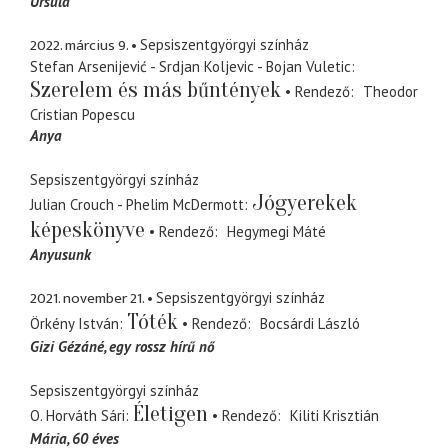
Ursula
2022. március 9.
Sepsiszentgyörgyi színház
Stefan Arsenijević - Srdjan Koljevic - Bojan Vuletic
Szerelem és más bűntények
Rendező
Theodor
Cristian Popescu
Anya
Sepsiszentgyörgyi színház
Jógyerekek
Julian Crouch - Phelim McDermott
képeskönyve
Rendező
Hegymegi Máté
Anyusunk
2021. november 21.
Sepsiszentgyörgyi színház
Tóték
Örkény István
Rendező
Bocsárdi László
Gizi Gézáné
egy rossz hírű nő
Sepsiszentgyörgyi színház
Életigen
O. Horváth Sári
Rendező
Kiliti Krisztián
Mária
60 éves