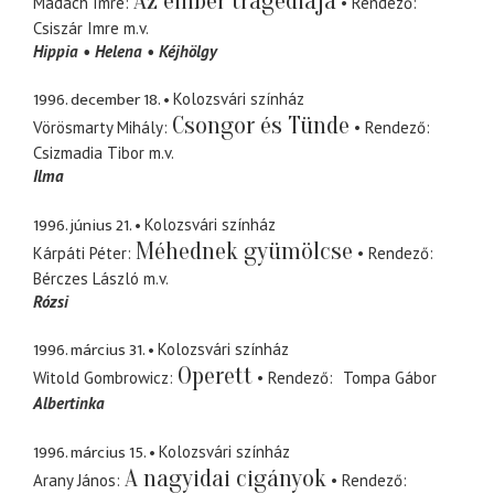
Az ember tragédiája
Madách Imre
Rendező
Csiszár Imre
m.v.
Hippia
Helena
Kéjhölgy
1996. december 18.
Kolozsvári színház
Csongor és Tünde
Vörösmarty Mihály
Rendező
Csizmadia Tibor
m.v.
Ilma
1996. június 21.
Kolozsvári színház
Méhednek gyümölcse
Kárpáti Péter
Rendező
Bérczes László
m.v.
Rózsi
1996. március 31.
Kolozsvári színház
Operett
Witold Gombrowicz
Rendező
Tompa Gábor
Albertinka
1996. március 15.
Kolozsvári színház
A nagyidai cigányok
Arany János
Rendező