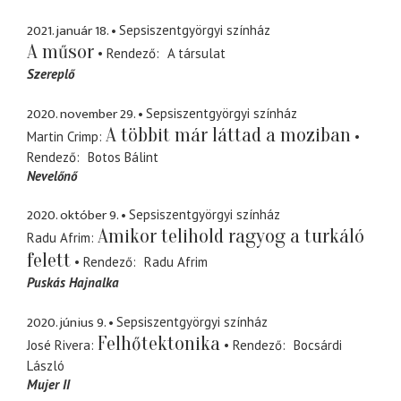
2021. január 18.
Sepsiszentgyörgyi színház
A műsor
Rendező
A társulat
Szereplő
2020. november 29.
Sepsiszentgyörgyi színház
A többit már láttad a moziban
Martin Crimp
Rendező
Botos Bálint
Nevelőnő
2020. október 9.
Sepsiszentgyörgyi színház
Amikor telihold ragyog a turkáló
Radu Afrim
felett
Rendező
Radu Afrim
Puskás Hajnalka
2020. június 9.
Sepsiszentgyörgyi színház
Felhőtektonika
José Rivera
Rendező
Bocsárdi
László
Mujer II