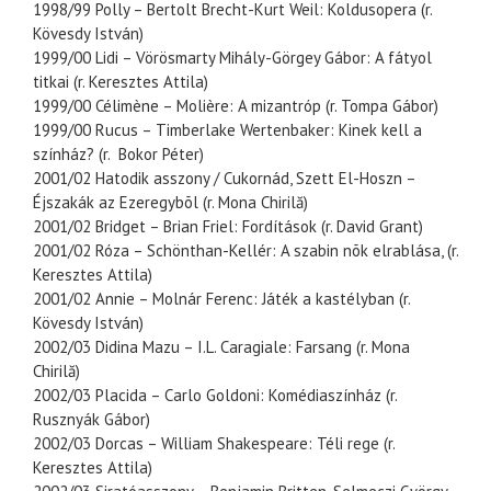
1998/99 Polly – Bertolt Brecht-Kurt Weil: Koldusopera (r.
Kövesdy István)
1999/00 Lidi – Vörösmarty Mihály-Görgey Gábor: A fátyol
titkai (r. Keresztes Attila)
1999/00 Célimène – Molière: A mizantróp (r. Tompa Gábor)
1999/00 Rucus – Timberlake Wertenbaker: Kinek kell a
színház? (r. Bokor Péter)
2001/02 Hatodik asszony / Cukornád, Szett El-Hoszn –
Éjszakák az Ezeregybõl (r. Mona Chirilă)
2001/02 Bridget – Brian Friel: Fordítások (r. David Grant)
2001/02 Róza – Schönthan-Kellér: A szabin nõk elrablása, (r.
Keresztes Attila)
2001/02 Annie – Molnár Ferenc: Játék a kastélyban (r.
Kövesdy István)
2002/03 Didina Mazu – I.L. Caragiale: Farsang (r. Mona
Chirilă)
2002/03 Placida – Carlo Goldoni: Komédiaszínház (r.
Rusznyák Gábor)
2002/03 Dorcas – William Shakespeare: Téli rege (r.
Keresztes Attila)