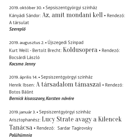
2019. október 30.
Sepsiszentgyörgyi színház
Az, amit mondani kell
Kányádi Sándor
Rendező
A társulat
Szereplő
2019. augusztus 2.
Újszegedi Színpad
Koldusopera
Kurt Weill - Bertolt Brecht
Rendező
Bocsárdi László
Kocsma Jenny
2019. április 14.
Sepsiszentgyörgyi színház
A társadalom támaszai
Henrik Ibsen
Rendező
Botos Bálint
Bernick kisasszony
Karsten nővére
2019. január 3.
Sepsiszentgyörgyi színház
Lucy Strate avagy a Kilencek
Arisztophanész
Tanácsa
Rendező
Sardar Tagirovsky
Polühümnia