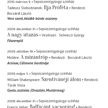
2010. március 9.
Sepsiszentgyörgyi színház
Ilja Próféta
Tadeusz Slobodzianek
Rendező
Bocsárdi László
Vera szent
később bűnös asszony
2009. december 31.
Sepsiszentgyörgyi színház
A nagy utazás
Vezényel
Selmeczi György
Főszereplő
2009. október 19.
Sepsiszentgyörgyi színház
A mizantróp
Molière
Rendező
Bocsárdi László
Arsinoe
Célimene barátnője
2009. május 5.
Sepsiszentgyörgyi színház
Szentivánéji álom
William Shakespeare
Rendező
Török Viola
Gyalu
asztalos (Oroszlán, Mustármag)
2008. december 31.
Sepsiszentgyörgyi színház
Balfácánt vacsorára!
Francis Veber
Rendező