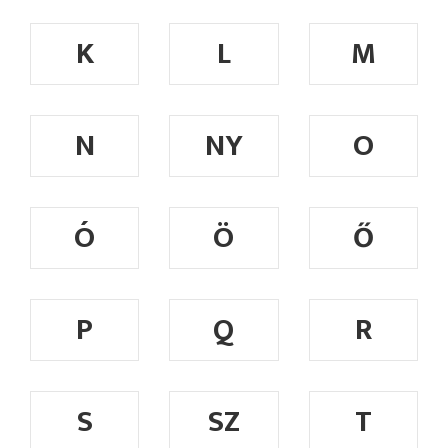
K
L
M
N
NY
O
Ó
Ö
Ő
P
Q
R
S
SZ
T