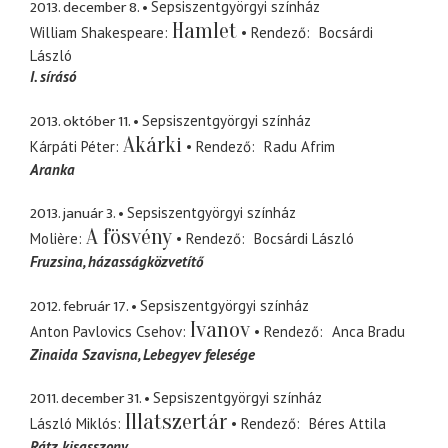
2013. december 8.
Sepsiszentgyörgyi színház
Hamlet
William Shakespeare
Rendező
Bocsárdi
László
I. sírásó
2013. október 11.
Sepsiszentgyörgyi színház
Akárki
Kárpáti Péter
Rendező
Radu Afrim
Aranka
2013. január 3.
Sepsiszentgyörgyi színház
A fösvény
Molière
Rendező
Bocsárdi László
Fruzsina
házasságközvetítő
2012. február 17.
Sepsiszentgyörgyi színház
Ivanov
Anton Pavlovics Csehov
Rendező
Anca Bradu
Zinaida Szavisna
Lebegyev felesége
2011. december 31.
Sepsiszentgyörgyi színház
Illatszertár
László Miklós
Rendező
Béres Attila
Rátz kisasszony