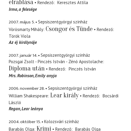
elrablása
Rendező
Keresztes Attila
Irma
a felesége
2007. május 5.
Sepsiszentgyörgyi színház
Csongor és Tünde
Vörösmarty Mihály
Rendező
Török Viola
Az éj királynője
2007. január 14.
Sepsiszentgyörgyi színház
Pozsgai Zsolt - Pinczés István - Zénó Apostolache
Diploma után
Rendező
Pinczés István
Mrs. Robinson
Emily anyja
2006. november 28.
Sepsiszentgyörgyi színház
Lear király
William Shakespeare
Rendező
Bocsárdi
László
Regan
Lear leánya
2004. október 15.
Kolozsvári színház
Krimi
Barabás Olga
Rendező
Barabás Olga