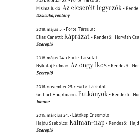
2021. február 28.
Forte Társulat
Az elcserélt legyezők
Misima Jukió
Rende
Dzsicuko
vénlány
2019. május 5.
Forte Társulat
Káprázat
Elias Canetti
Rendező
Horváth Cs
Szereplő
2018. május 24.
Forte Társulat
Az öngyilkos
Nyikolaj Erdman
Rendező
Hor
Szereplő
2016. november 25.
Forte Társulat
Patkányok
Gerhart Hauptmann
Rendező
Ho
Johnné
2016. március 24.
Látókép Ensemble
Kálmán-nap
Hajdu Szabolcs
Rendező
Hajd
Szereplő