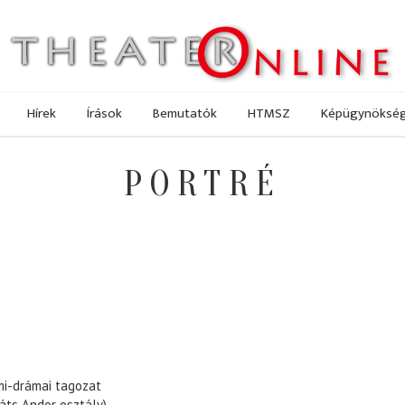
Hírek
Írások
Bemutatók
HTMSZ
Képügynöksé
PORTRÉ
mi-drámai tagozat
káts Andor osztály)