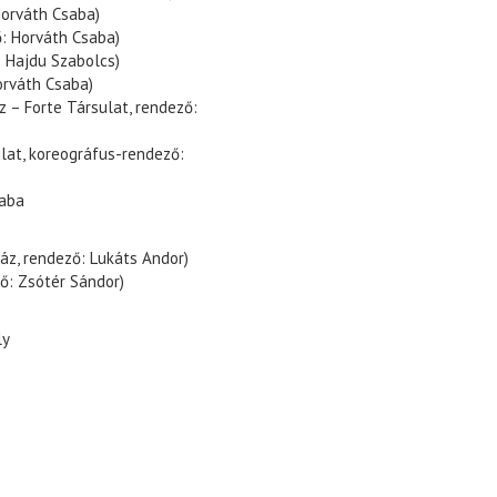
Horváth Csaba)
ő: Horváth Csaba)
: Hajdu Szabolcs)
orváth Csaba)
z – Forte Társulat, rendező:
ulat, koreográfus-rendező:
saba
ház, rendező: Lukáts Andor)
ő: Zsótér Sándor)
ly