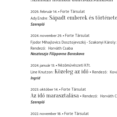
2026. február 14.
Forte Társulat
Sápadt emberek és történet
Ady Endre
Szereplő
2024. november 29.
Forte Társulat
Fjodor Mihajlovics Dosztojevszkij - Szakonyi Károly
Rendező
Horváth Csaba
Nasztaszja Filippovna Baraskova
2024. január 13.
Nézőművészeti Kft.
Közeleg az idő
Line Knutzon
Rendező
Kov
Ingrid
2023. október 14.
Forte Társulat
Az idő marasztalása
Rendező
Horváth 
Szereplő
2022. november 18.
Forte Társulat