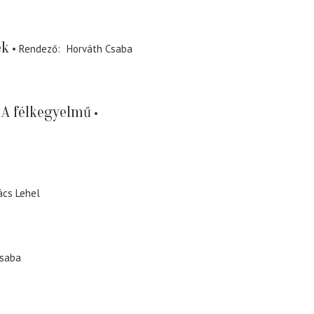
ek
Rendező
Horváth Csaba
A félkegyelmű
ács Lehel
Csaba