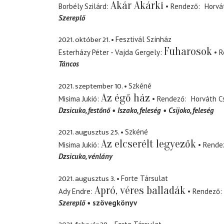
Akár Akárki
Borbély Szilárd
Rendező
Horvá
Szereplő
2021. október 21.
Fesztivál Színház
Fuharosok
Esterházy Péter - Vajda Gergely
R
Táncos
2021. szeptember 10.
Szkéné
Az égő ház
Misima Jukió
Rendező
Horváth C
Dzsicuko
festőnő
Iszako
feleség
Csijoko
feleség
2021. augusztus 25.
Szkéné
Az elcserélt legyezők
Misima Jukió
Rende
Dzsicuko
vénlány
2021. augusztus 3.
Forte Társulat
Apró, véres balladák
Ady Endre
Rendező
Szereplő
szövegkönyv