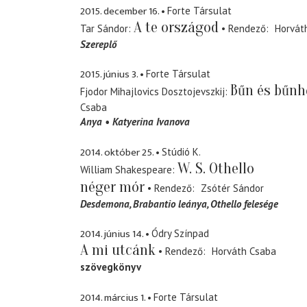
2015. december 16.
Forte Társulat
A te országod
Tar Sándor
Rendező
Horvát
Szereplő
2015. június 3.
Forte Társulat
Bűn és bűnh
Fjodor Mihajlovics Dosztojevszkij
Csaba
Anya
Katyerina Ivanova
2014. október 25.
Stúdió K.
W. S. Othello
William Shakespeare
néger mór
Rendező
Zsótér Sándor
Desdemona
Brabantio leánya, Othello felesége
2014. június 14.
Ódry Színpad
A mi utcánk
Rendező
Horváth Csaba
szövegkönyv
2014. március 1.
Forte Társulat