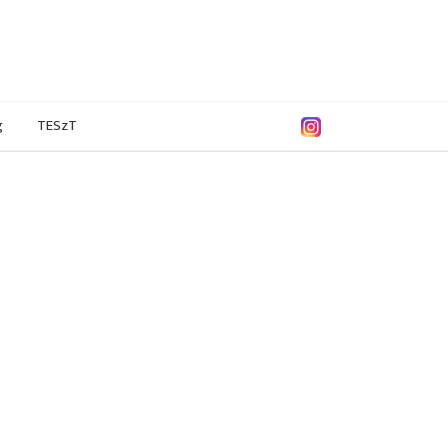
g
TESzT