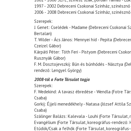
1997 - 2002 Debreceni Csokonai Színház, színésznő
2006 - 2008 Debreceni Csokonai Színház, színésznő
Szerepek:
J. Genet: Cselédek - Madame (Debreceni Csokonai S
Bertalan)
T. Wilder - Ács János: Mennyei híd - Pepita (Debrece
Czeizel Gábor)
Kárpáti Péter: Tóth Feri - Pistyom (Debreceni Csoko
Rusznyák Gábor)
F. M. Dosztojevszkij: Bűn és bűnhődés - Násztya (De
rendező: Lengyel György)
2008-tól a Forte Társulat tagja
Szerepek:
F. Wedekind: A tavasz ébredése - Wendla (Fotre Tár
Csaba)
Gorkij: Éjjeli menedékhely - Natasa (József Attila S
Csaba)
Szálinger Balázs: Kalevala - Louhi (Forte Társulat,
Evangélium (Forte Társulat, koreográfus-rendező: 
Etűdök/Csak a felhők (Forte Társulat, koreográfus