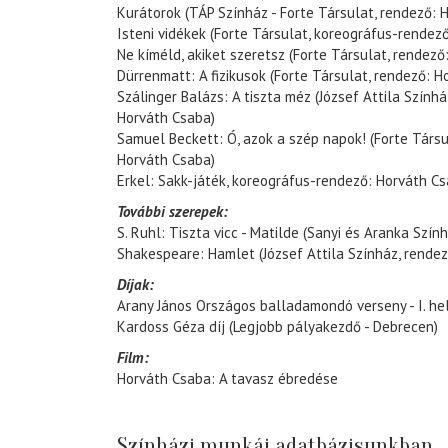
Kurátorok (TÁP Színház - Forte Társulat, rendező: 
Isteni vidékek (Forte Társulat, koreográfus-rendez
Ne kíméld, akiket szeretsz (Forte Társulat, rendező
Dürrenmatt: A fizikusok (Forte Társulat, rendező: H
Szálinger Balázs: A tiszta méz (József Attila Színhá
Horváth Csaba)
Samuel Beckett: Ó, azok a szép napok! (Forte Társ
Horváth Csaba)
Erkel: Sakk-játék, koreográfus-rendező: Horváth C
További szerepek:
S. Ruhl: Tiszta vicc - Matilde (Sanyi és Aranka Szín
Shakespeare: Hamlet (József Attila Színház, rendez
Díjak:
Arany János Országos balladamondó verseny - I. he
Kardoss Géza díj (Legjobb pályakezdő - Debrecen)
Film:
Horváth Csaba: A tavasz ébredése
Színházi munkái adatbázisunkban