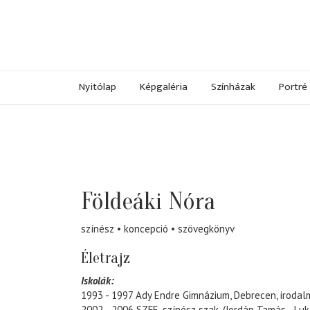
Nyitólap
Képgaléria
Színházak
Portré
Földeáki Nóra
színész
koncepció
szövegkönyv
Életrajz
Iskolák:
1993 - 1997 Ady Endre Gimnázium, Debrecen, irodal
2002 - 2006 SZFE, színész szak, (Jordán Tamás - Lu