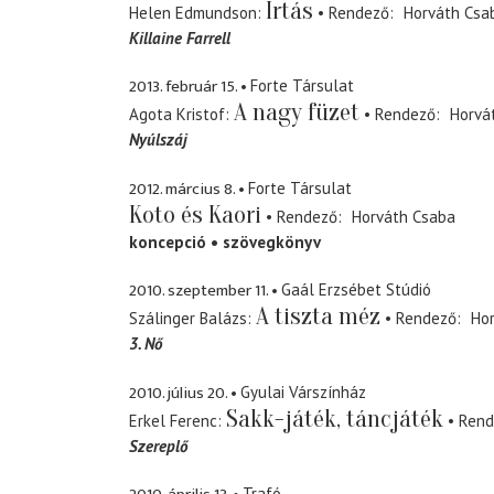
Irtás
Helen Edmundson
Rendező
Horváth Csa
Killaine Farrell
2013. február 15.
Forte Társulat
A nagy füzet
Agota Kristof
Rendező
Horvá
Nyúlszáj
2012. március 8.
Forte Társulat
Koto és Kaori
Rendező
Horváth Csaba
koncepció
szövegkönyv
2010. szeptember 11.
Gaál Erzsébet Stúdió
A tiszta méz
Szálinger Balázs
Rendező
Ho
3. Nő
2010. július 20.
Gyulai Várszínház
Sakk-játék, táncjáték
Erkel Ferenc
Rend
Szereplő
Trafó