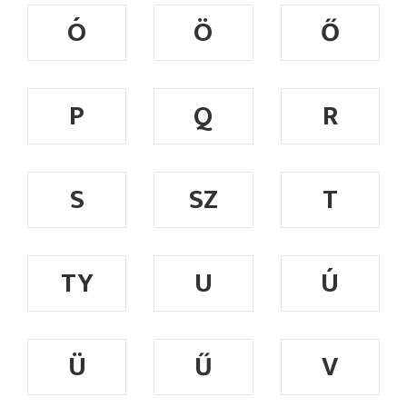
Ó
Ö
Ő
P
Q
R
S
SZ
T
TY
U
Ú
Ü
Ű
V