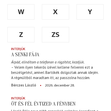
W
X
Y
Z
ZS
INTERJÚK
A SENKI FÁJA
Árpád, elindítom a telefonon a rögzítést, kezdjük.
– Velem ilyen tekerős izével kellene felvenni ezt a
beszélgetést, amivel Bartókék dolgoztak annak idején.
A régmúltból maradtam itt, az passzolna hozzám.
2026. december 28.
Bérczes László
INTERJÚK
ÖT ÉS FÉL ÉVTIZED A FÉNYBEN