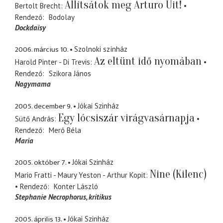
Állítsátok meg Arturo Uit!
Bertolt Brecht
Rendező
Bodolay
Dockdaisy
2006. március 10.
Szolnoki színház
Az eltünt idő nyomában
Harold Pinter - Di Trevis
Rendező
Szikora János
Nagymama
2005. december 9.
Jókai Szinház
Egy lócsiszár virágvasárnapja
Sütő András
Rendező
Merő Béla
Maria
2005. október 7.
Jókai Szinház
Nine (Kilenc)
Mario Fratti - Maury Yeston - Arthur Kopit
Rendező
Konter László
Stephanie Necrophorus
kritikus
2005. április 13.
Jókai Szinház