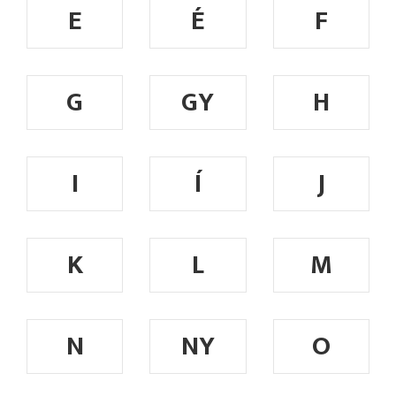
E
É
F
G
GY
H
I
Í
J
K
L
M
N
NY
O