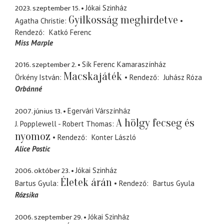
2023. szeptember 15.
Jókai Szinház
Gyilkosság meghirdetve
Agatha Christie
Rendező
Katkó Ferenc
Miss Marple
2016. szeptember 2.
Sík Ferenc Kamaraszínház
Macskajáték
Örkény István
Rendező
Juhász Róza
Orbánné
2007. június 13.
Egervári Várszínház
A hölgy fecseg és
J. Popplewell - Robert Thomas
nyomoz
Rendező
Konter László
Alice Postic
2006. október 23.
Jókai Szinház
Életek árán
Bartus Gyula
Rendező
Bartus Gyula
Rózsika
2006. szeptember 29.
Jókai Szinház