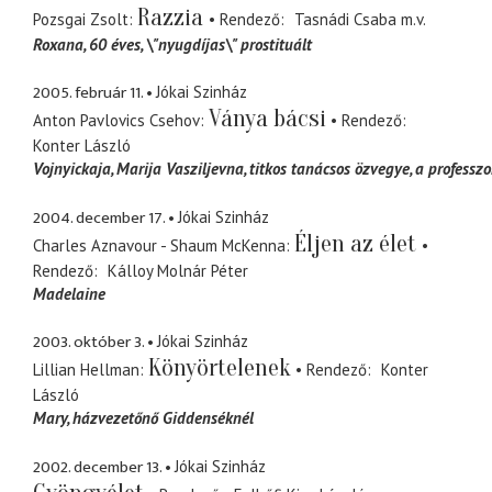
Razzia
Pozsgai Zsolt
Rendező
Tasnádi Csaba
m.v.
Roxana
60 éves, \"nyugdíjas\" prostituált
2005. február 11.
Jókai Szinház
Ványa bácsi
Anton Pavlovics Csehov
Rendező
Konter László
Vojnyickaja, Marija Vasziljevna
titkos tanácsos özvegye, a professzo
2004. december 17.
Jókai Szinház
Éljen az élet
Charles Aznavour - Shaum McKenna
Rendező
Kálloy Molnár Péter
Madelaine
2003. október 3.
Jókai Szinház
Könyörtelenek
Lillian Hellman
Rendező
Konter
László
Mary
házvezetőnő Giddenséknél
2002. december 13.
Jókai Szinház