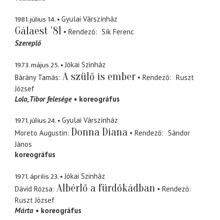
1981. július 14.
Gyulai Várszínház
Gálaest '81
Rendező
Sík Ferenc
Szereplő
1973. május 25.
Jókai Szinház
A szülő is ember
Bárány Tamás
Rendező
Ruszt
József
Lola
Tibor felesége
koreográfus
1971. július 24.
Gyulai Várszínház
Donna Diana
Moreto Augustin
Rendező
Sándor
János
koreográfus
1971. április 23.
Jókai Szinház
Albérlő a fürdőkádban
Dávid Rózsa
Rendező
Ruszt József
Márta
koreográfus