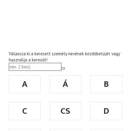
Válassza ki a keresett személy nevének kezdőbetűjét vagy
használja a keresőt!
A
Á
B
C
CS
D