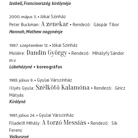
Izabell
Franciaország királynéja
2000. május 5.
Jókai Szinház
A zenekar
Peter Buckman
Rendező
Gáspár Tibor
Hannah
Mathew nagynénje
1987. szeptember 12.
Jókai Szinház
Dandin György
Molière
Rendező
Mihályfy Sándor
m.v.
Lükeházyné
koreográfus
1983. július 9.
Gyulai Várszínház
Szélkötő Kalamóna
Illyés Gyula
Rendező
Giricz
Mátyás
Királynő
1981. július 24.
Gyulai Várszínház
A torzó Messiás
Filadelfi Mihály
Rendező
Sík
Ferenc
Valkuszné