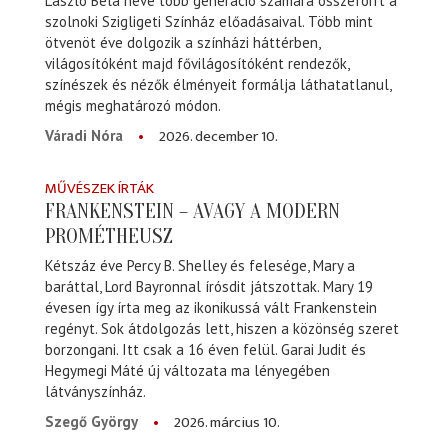
László Béla neve több generáció számára összeforrt a
szolnoki Szigligeti Színház előadásaival. Több mint
ötvenöt éve dolgozik a színházi háttérben,
világosítóként majd fővilágosítóként rendezők,
színészek és nézők élményeit formálja láthatatlanul,
mégis meghatározó módon.
2026. december 10.
Váradi Nóra
MŰVÉSZEK ÍRTÁK
FRANKENSTEIN – AVAGY A MODERN
PROMÉTHEUSZ
Kétszáz éve Percy B. Shelley és felesége, Mary a
baráttal, Lord Bayronnal írósdit játszottak. Mary 19
évesen így írta meg az ikonikussá vált Frankenstein
regényt. Sok átdolgozás lett, hiszen a közönség szeret
borzongani. Itt csak a 16 éven felül. Garai Judit és
Hegymegi Máté új változata ma lényegében
látványszínház.
2026. március 10.
Szegő György