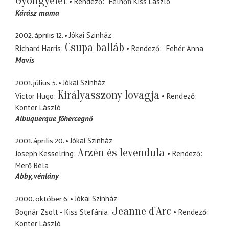
Gyöngyélet
Rendező
Felhőfi Kiss László
Kárász mama
2002. április 12.
Jókai Szinház
Csupa balláb
Richard Harris
Rendező
Fehér Anna
Mavis
2001. július 5.
Jókai Szinház
Királyasszony lovagja
Victor Hugo
Rendező
Konter László
Albuquerque főhercegnő
2001. április 20.
Jókai Szinház
Arzén és levendula
Joseph Kesselring
Rendező
Merő Béla
Abby
vénlány
2000. október 6.
Jókai Szinház
Jeanne d´Arc
Bognár Zsolt - Kiss Stefánia
Rendező
Konter László