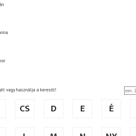
án
anna
bor
ét vagy használja a keresőt!
CS
D
E
É