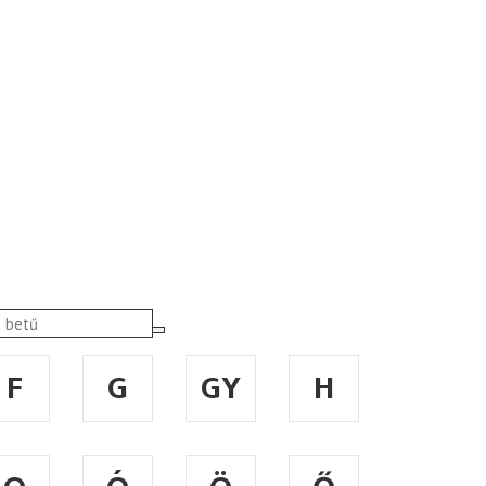
F
G
GY
H