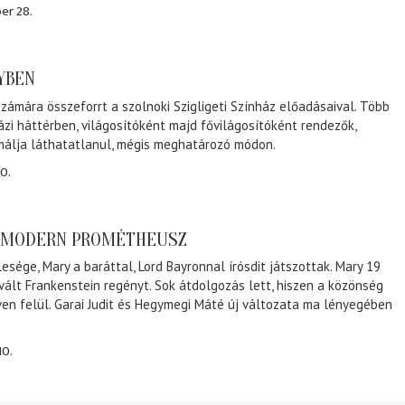
er 28.
NYBEN
zámára összeforrt a szolnoki Szigligeti Színház előadásaival. Több
ázi háttérben, világosítóként majd fővilágosítóként rendezők,
málja láthatatlanul, mégis meghatározó módon.
0.
A MODERN PROMÉTHEUSZ
lesége, Mary a baráttal, Lord Bayronnal írósdit játszottak. Mary 19
 vált Frankenstein regényt. Sok átdolgozás lett, hiszen a közönség
éven felül. Garai Judit és Hegymegi Máté új változata ma lényegében
10.