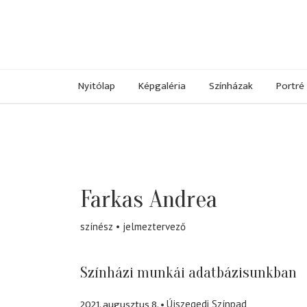
Nyitólap
Képgaléria
Színházak
Portré
Farkas Andrea
színész
jelmeztervező
Színházi munkái adatbázisunkban
2021. augusztus 8.
Újszegedi Színpad