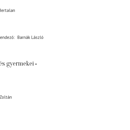
Bertalan
endező
Barnák László
és gyermekei
Zoltán