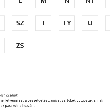
L
M
N
NY
SZ
T
TY
U
ZS
ést, kezdjük.
ene felvenni ezt a beszélgetést, amivel Bartókék dolgoztak annak
, az passzolna hozzám.