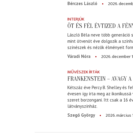
2026. decemb
Bérczes László
INTERJÚK
ÖT ÉS FÉL ÉVTIZED A FÉ
László Béla neve több generáció s
mint ötvenöt éve dolgozik a szính
színészek és nézők élményeit for
2026. december 1
Váradi Nóra
MŰVÉSZEK ÍRTÁK
FRANKENSTEIN – AVAGY 
Kétszáz éve Percy B. Shelley és fe
évesen így írta meg az ikonikussá
szeret borzongani. Itt csak a 16 
látványszínház.
2026. március 
Szegő György