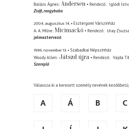
Andersen
Balázs Ágnes
Rendező
Iglódi Istv
Zsófi
rongybaba
2004. augusztus 14.
Esztergomi Várszínház
Micimackó
A. A. Milne
Rendező
Uray Zsuzs
jelmeztervező
1996. november 13.
Szabadkai Népszínház
Játszd újra
Woody Allen
Rendező
Vajda Ti
Szereplő
Válassza ki a keresett személy nevének kezdőbetűj
A
Á
B
C