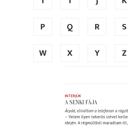
I
Í
J
K
P
Q
R
S
W
X
Y
Z
INTERJÚK
A SENKI FÁJA
Árpád, elindítom a telefonon a rögzít
– Velem ilyen tekerős izével kell
idején. A régmúltból maradtam itt