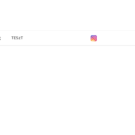
g
TESzT