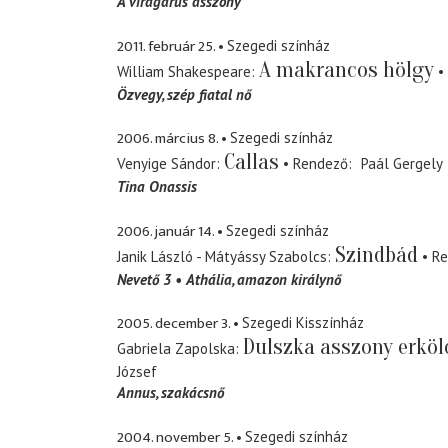
A virágárus asszony
2011. február 25.
Szegedi színház
A makrancos hölgy
William Shakespeare
Özvegy
szép fiatal nő
2006. március 8.
Szegedi színház
Callas
Venyige Sándor
Rendező
Paál Gergely
Tina Onassis
2006. január 14.
Szegedi színház
Szindbád
Janik László - Mátyássy Szabolcs
Re
Nevető 3
Athália
amazon királynő
2005. december 3.
Szegedi Kisszínház
Dulszka asszony erköl
Gabriela Zapolska
József
Annus
szakácsnő
2004. november 5.
Szegedi színház