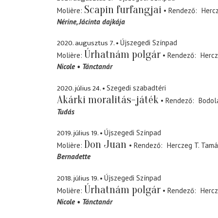
Scapin furfangjai
Molière
Rendező
Herc
Nérine
Jácinta dajkája
2020. augusztus 7.
Újszegedi Színpad
Úrhatnám polgár
Molière
Rendező
Hercz
Nicole
Tánctanár
2020. július 24.
Szegedi szabadtéri
Akárki moralitás-játék
Rendező
Bodol
Tudás
2019. július 19.
Újszegedi Színpad
Don Juan
Molière
Rendező
Herczeg T. Tamá
Bernadette
2018. július 19.
Újszegedi Színpad
Úrhatnám polgár
Molière
Rendező
Herc
Nicole
Tánctanár