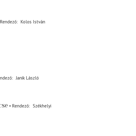
Rendező
Kolos István
ndező
Janik László
cse
Rendező
Székhelyi