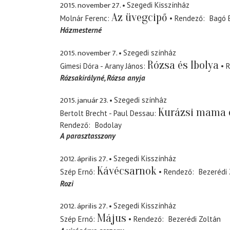
2015. november 27.
Szegedi Kisszínház
Az üvegcipő
Molnár Ferenc
Rendező
Bagó 
Házmesterné
2015. november 7.
Szegedi színház
Rózsa és Ibolya
Gimesi Dóra - Arany János
R
Rózsakirályné
Rózsa anyja
2015. január 23.
Szegedi színház
Kurázsi mama 
Bertolt Brecht - Paul Dessau
Rendező
Bodolay
A parasztasszony
2012. április 27.
Szegedi Kisszínház
Kávécsarnok
Szép Ernő
Rendező
Bezerédi 
Rozi
2012. április 27.
Szegedi Kisszínház
Május
Szép Ernő
Rendező
Bezerédi Zoltán