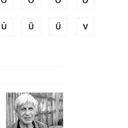
O
Ó
Ö
Ő
Ú
Ü
Ű
V