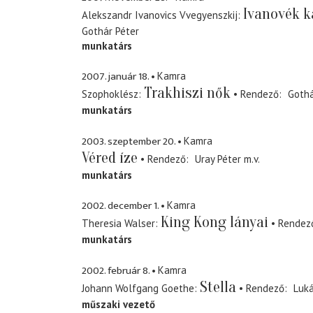
Ivanovék k
Alekszandr Ivanovics Vvegyenszkij
Gothár Péter
munkatárs
2007. január 18.
Kamra
Trakhiszi nők
Szophoklész
Rendező
Gothá
munkatárs
2003. szeptember 20.
Kamra
Véred íze
Rendező
Uray Péter
m.v.
munkatárs
2002. december 1.
Kamra
King Kong lányai
Theresia Walser
Rendez
munkatárs
2002. február 8.
Kamra
Stella
Johann Wolfgang Goethe
Rendező
Luká
műszaki vezető