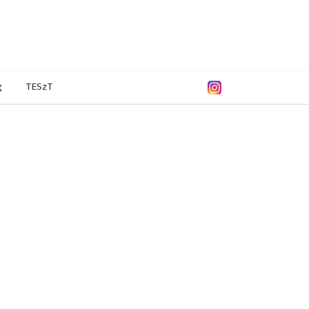
g
TESzT