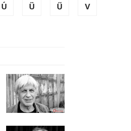
Ú
Ü
Ű
V