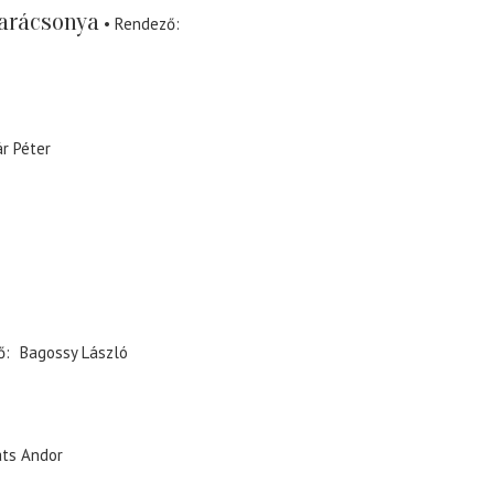
arácsonya
Rendező
r Péter
ő
Bagossy László
ts Andor