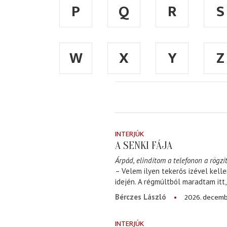
P
Q
R
S
W
X
Y
Z
INTERJÚK
A SENKI FÁJA
Árpád, elindítom a telefonon a rögzít
– Velem ilyen tekerős izével kell
idején. A régmúltból maradtam itt
2026. decemb
Bérczes László
INTERJÚK