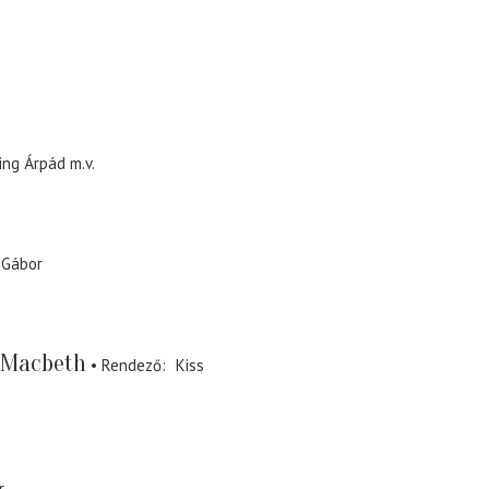
ling Árpád
m.v.
 Gábor
y Macbeth
Rendező
Kiss
r