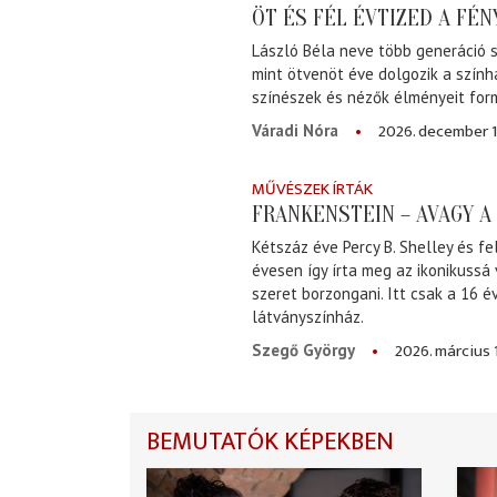
ÖT ÉS FÉL ÉVTIZED A FÉ
László Béla neve több generáció s
mint ötvenöt éve dolgozik a szính
színészek és nézők élményeit for
2026. december 1
Váradi Nóra
MŰVÉSZEK ÍRTÁK
FRANKENSTEIN – AVAGY 
Kétszáz éve Percy B. Shelley és fe
évesen így írta meg az ikonikussá
szeret borzongani. Itt csak a 16 
látványszínház.
2026. március 
Szegő György
BEMUTATÓK KÉPEKBEN