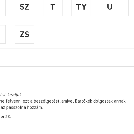
SZ
T
TY
U
ZS
ést, kezdjük.
ene felvenni ezt a beszélgetést, amivel Bartókék dolgoztak annak
, az passzolna hozzám.
er 28.