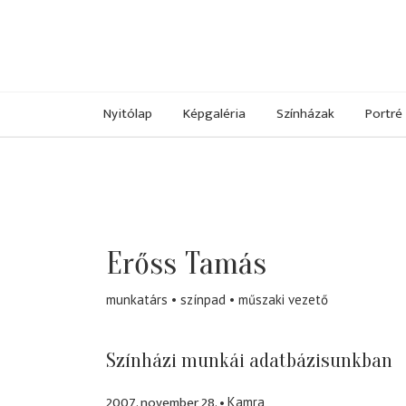
Nyitólap
Képgaléria
Színházak
Portré
Erőss Tamás
munkatárs
színpad
műszaki vezető
Színházi munkái adatbázisunkban
2007. november 28.
Kamra