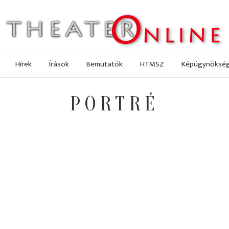
Hírek
Írások
Bemutatók
HTMSZ
Képügynöksé
PORTRÉ