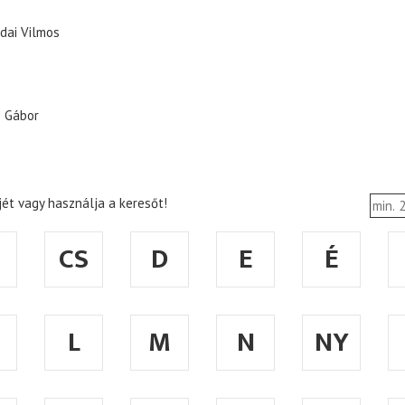
dai Vilmos
 Gábor
ét vagy használja a keresőt!
CS
D
E
É
L
M
N
NY