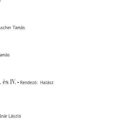
Ascher Tamás
Tamás
 és IV.
Rendező
Halász
lnár László