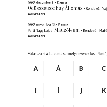
1995. december 8.
Kamra
Odüsszeusz: Egy Állomás
Rendező
Vaj
munkatárs
1995. november 13.
Kamra
Mauzóleum
Parti Nagy Lajos
Rendező
Máté
munkatárs
Válassza ki a keresett személy nevének kezdőbetűj
A
Á
B
C
I
Í
J
K