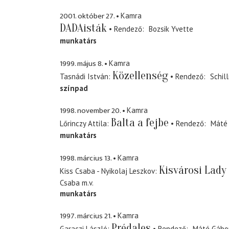
2001. október 27.
Kamra
DADAisták
Rendező
Bozsik Yvette
munkatárs
1999. május 8.
Kamra
Közellenség
Tasnádi István
Rendező
Schil
színpad
1998. november 20.
Kamra
Balta a fejbe
Lőrinczy Attila
Rendező
Máté
munkatárs
1998. március 13.
Kamra
Kisvárosi Lad
Kiss Csaba - Nyikolaj Leszkov
Csaba
m.v.
munkatárs
1997. március 21.
Kamra
Prédales
Garaczi László
Rendező
Máté Gábo