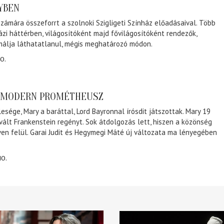
NYBEN
zámára összeforrt a szolnoki Szigligeti Színház előadásaival. Több
ázi háttérben, világosítóként majd fővilágosítóként rendezők,
málja láthatatlanul, mégis meghatározó módon.
0.
A MODERN PROMÉTHEUSZ
lesége, Mary a baráttal, Lord Bayronnal írósdit játszottak. Mary 19
 vált Frankenstein regényt. Sok átdolgozás lett, hiszen a közönség
éven felül. Garai Judit és Hegymegi Máté új változata ma lényegében
10.