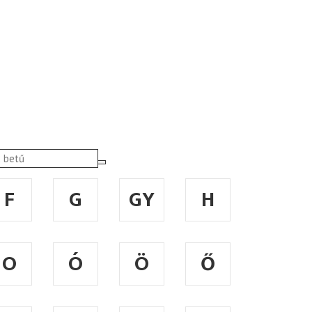
F
G
GY
H
O
Ó
Ö
Ő