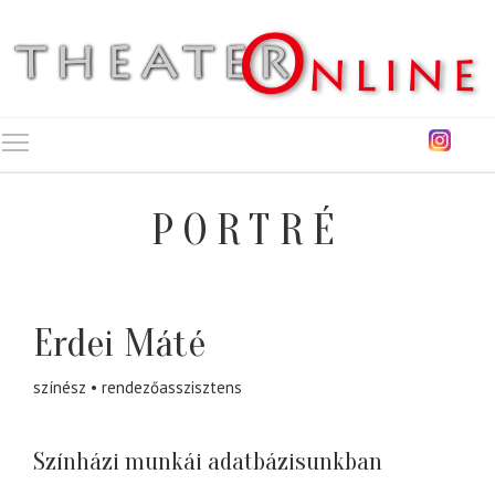
Toggle main menu visibility
PORTRÉ
Erdei Máté
színész
rendezőasszisztens
Színházi munkái adatbázisunkban