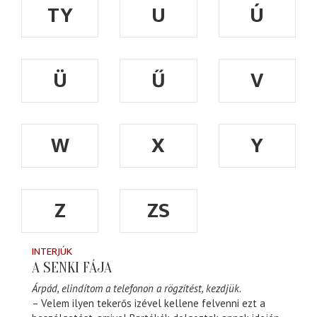
TY
U
Ú
Ü
Ű
V
W
X
Y
Z
ZS
INTERJÚK
A SENKI FÁJA
Árpád, elindítom a telefonon a rögzítést, kezdjük.
– Velem ilyen tekerős izével kellene felvenni ezt a