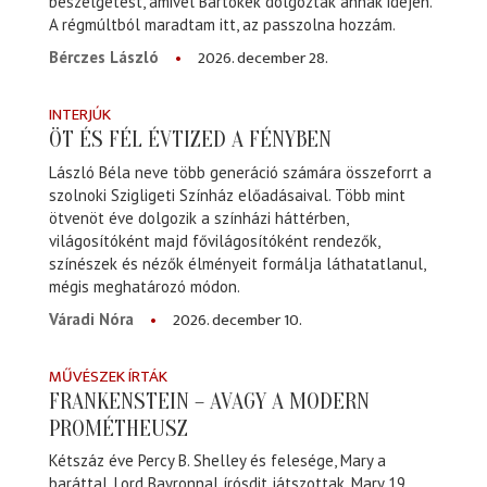
beszélgetést, amivel Bartókék dolgoztak annak idején.
A régmúltból maradtam itt, az passzolna hozzám.
2026. december 28.
Bérczes László
INTERJÚK
ÖT ÉS FÉL ÉVTIZED A FÉNYBEN
László Béla neve több generáció számára összeforrt a
szolnoki Szigligeti Színház előadásaival. Több mint
ötvenöt éve dolgozik a színházi háttérben,
világosítóként majd fővilágosítóként rendezők,
színészek és nézők élményeit formálja láthatatlanul,
mégis meghatározó módon.
2026. december 10.
Váradi Nóra
MŰVÉSZEK ÍRTÁK
FRANKENSTEIN – AVAGY A MODERN
PROMÉTHEUSZ
Kétszáz éve Percy B. Shelley és felesége, Mary a
baráttal, Lord Bayronnal írósdit játszottak. Mary 19