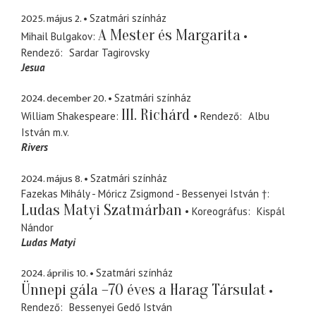
2025. május 2.
Szatmári színház
A Mester és Margarita
Mihail Bulgakov
Rendező
Sardar Tagirovsky
Jesua
2024. december 20.
Szatmári színház
III. Richárd
William Shakespeare
Rendező
Albu
István
m.v.
Rivers
2024. május 8.
Szatmári színház
Fazekas Mihály - Móricz Zsigmond - Bessenyei István †
Ludas Matyi Szatmárban
Koreográfus
Kispál
Nándor
Ludas Matyi
2024. április 10.
Szatmári színház
Ünnepi gála –70 éves a Harag Társulat
Rendező
Bessenyei Gedő István