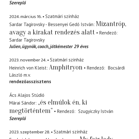
Szereplő
2024. március 16.
Szatmári színház
Mizantróp,
Sardar Tagirovsky - Bessenyei Gedő István
avagy a kirakat rendezés alatt
Rendező
Sardar Tagirovsky
Julien
ügynök, coach, játkémester 29 éves
2023. november 24.
Szatmári színház
Amphitryon
Heinrich von Kleist
Rendező
Bocsárdi
László
m.v.
rendezőasszisztens
Ács Alajos Stúdió
„és elmúlok én, ki
Márai Sándor
megtörténtem”
Rendező
Szugyiczky István
Szereplő
2023. szeptember 28.
Szatmári színház