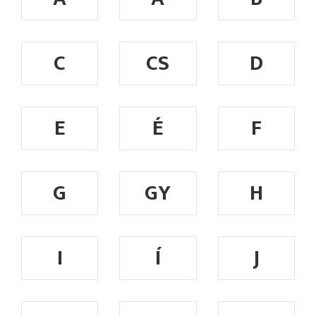
C
CS
D
E
É
F
G
GY
H
I
Í
J