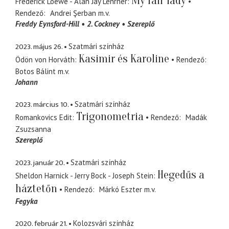
My fair lady
Frederick Loewe - Alan Jay Lenrner
Rendező
Andrei Şerban
m.v.
Freddy Eynsford-Hill
2. Cockney
Szereplő
2023. május 26.
Szatmári színház
Kasimir és Karoline
Ödön von Horváth
Rendező
Botos Bálint
m.v.
Johann
2023. március 10.
Szatmári színház
Trigonometria
Romankovics Edit
Rendező
Madák
Zsuzsanna
Szereplő
2023. január 20.
Szatmári színház
Hegedűs a
Sheldon Harnick - Jerry Bock - Joseph Stein
háztetőn
Rendező
Márkó Eszter
m.v.
Fegyka
2020. február 21.
Kolozsvári színház