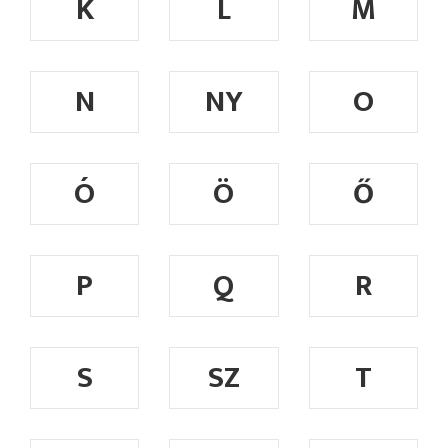
K
L
M
N
NY
O
Ó
Ö
Ő
P
Q
R
S
SZ
T