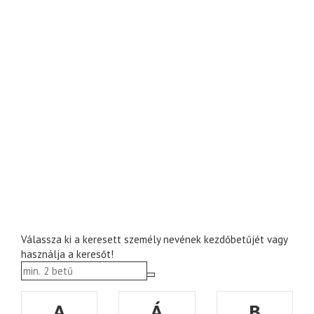
Válassza ki a keresett személy nevének kezdőbetűjét vagy
használja a keresőt!
A
Á
B