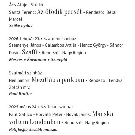
Ács Alajos Stúdió
Az ötödik pecsét
Sánta Ferenc
Rendező
Bélai
Marcel
Szőke nyilas
2026. február 23.
Szatmári színház
Szemenyei János - Galambos Attila - Hencz György - Sándor
Szaffi
Dávid
Rendező
Nagy Regina
Meszes
Énektanár
Szereplő
Szatmári színház
Mezítláb a parkban
Neil Simon
Rendező
Lendvai
Zoltán
m.v.
Paul Bratter
2025. május 24.
Szatmári színház
Macska
Paul Gallico - Horváth Péter - Novák János
voltam Londonban
Rendező
Nagy Regina
Peti
kisfiú, később macska