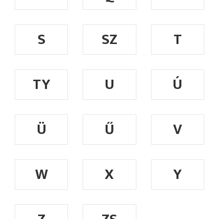
S
SZ
T
TY
U
Ú
Ü
Ű
V
W
X
Y