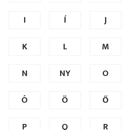
I
Í
J
K
L
M
N
NY
O
Ó
Ö
Ő
P
Q
R