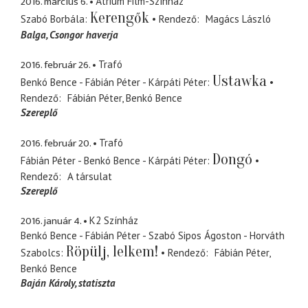
2016. március 6.
Átrium Film-Színház
Kerengők
Szabó Borbála
Rendező
Magács László
Balga
Csongor haverja
2016. február 26.
Trafó
Ustawka
Benkó Bence - Fábián Péter - Kárpáti Péter
Rendező
Fábián Péter
Benkó Bence
Szereplő
2016. február 20.
Trafó
Dongó
Fábián Péter - Benkó Bence - Kárpáti Péter
Rendező
A társulat
Szereplő
2016. január 4.
K2 Színház
Benkó Bence - Fábián Péter - Szabó Sipos Ágoston - Horváth
Röpülj, lelkem!
Szabolcs
Rendező
Fábián Péter
Benkó Bence
Baján Károly
statiszta