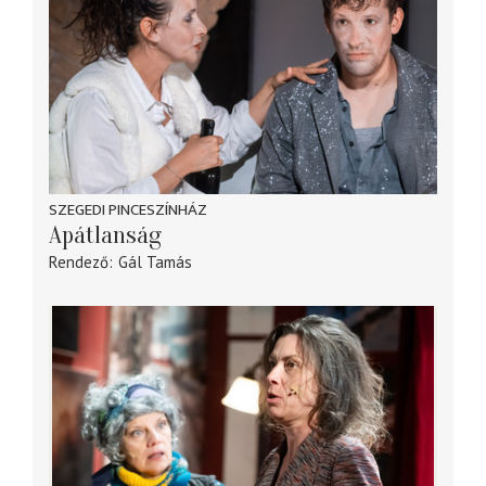
SZEGEDI PINCESZÍNHÁZ
Apátlanság
Rendező
Gál Tamás