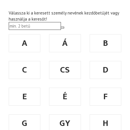
Válassza ki a keresett személy nevének kezdőbetűjét vagy
használja a keresőt!
A
Á
B
C
CS
D
E
É
F
G
GY
H