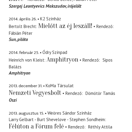
Szergej Leontyevics Makszudov
írójelölt
2014. április 26.
K2 Színház
Mielőtt az éj leszáll!
Bertolt Brecht
Rendező
Fábián Péter
Sun
pilóta
2014. február 25.
Ódry Színpad
Amphitryon
Heinrich von Kleist
Rendező
Sipos
Balázs
Amphitryon
2013. december 31.
KoMa Társulat
Nemzeti Vegyesbolt
Rendező
Dömötör Tamás
Oszi
2013. augusztus 15.
Weöres Sándor Színház
Larry Gelbart - Burt Shevelove - Stephen Sondheim
Félúton a Fórum felé
Rendező
Réthly Attila