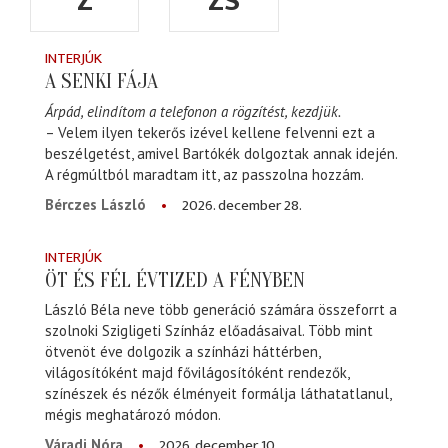
Z
ZS
INTERJÚK
A SENKI FÁJA
Árpád, elindítom a telefonon a rögzítést, kezdjük.
– Velem ilyen tekerős izével kellene felvenni ezt a
beszélgetést, amivel Bartókék dolgoztak annak idején.
A régmúltból maradtam itt, az passzolna hozzám.
2026. december 28.
Bérczes László
INTERJÚK
ÖT ÉS FÉL ÉVTIZED A FÉNYBEN
László Béla neve több generáció számára összeforrt a
szolnoki Szigligeti Színház előadásaival. Több mint
ötvenöt éve dolgozik a színházi háttérben,
világosítóként majd fővilágosítóként rendezők,
színészek és nézők élményeit formálja láthatatlanul,
mégis meghatározó módon.
2026. december 10.
Váradi Nóra