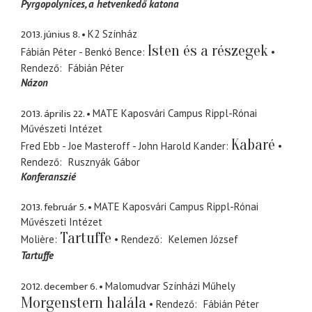
Pyrgopolynices
a hetvenkedő katona
2013. június 8.
K2 Színház
Isten és a részegek
Fábián Péter - Benkó Bence
Rendező
Fábián Péter
Názon
2013. április 22.
MATE Kaposvári Campus Rippl-Rónai
Művészeti Intézet
Kabaré
Fred Ebb - Joe Masteroff - John Harold Kander
Rendező
Rusznyák Gábor
Konferanszié
2013. február 5.
MATE Kaposvári Campus Rippl-Rónai
Művészeti Intézet
Tartuffe
Molière
Rendező
Kelemen József
Tartuffe
2012. december 6.
Malomudvar Színházi Műhely
Morgenstern halála
Rendező
Fábián Péter