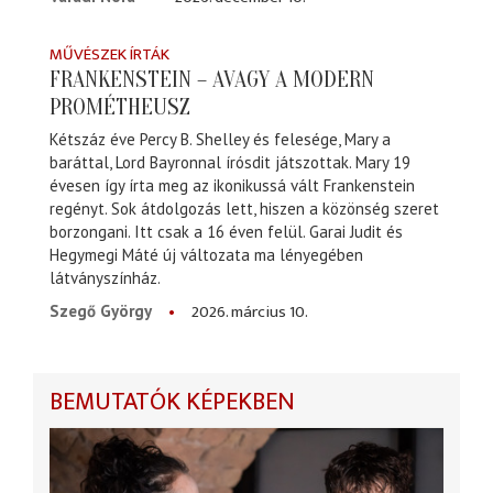
MŰVÉSZEK ÍRTÁK
FRANKENSTEIN – AVAGY A MODERN
PROMÉTHEUSZ
Kétszáz éve Percy B. Shelley és felesége, Mary a
baráttal, Lord Bayronnal írósdit játszottak. Mary 19
évesen így írta meg az ikonikussá vált Frankenstein
regényt. Sok átdolgozás lett, hiszen a közönség szeret
borzongani. Itt csak a 16 éven felül. Garai Judit és
Hegymegi Máté új változata ma lényegében
látványszínház.
2026. március 10.
Szegő György
BEMUTATÓK KÉPEKBEN