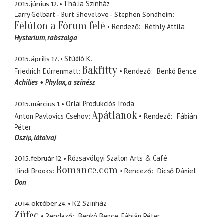
2015. június 12.
Thália Színház
Larry Gelbart - Burt Shevelove - Stephen Sondheim
Félúton a Fórum felé
Rendező
Réthly Attila
Hysterium
rabszolga
2015. április 17.
Stúdió K.
Bakfitty
Friedrich Dürrenmatt
Rendező
Benkó Bence
Achilles
Phylax
a színész
2015. március 1.
Orlai Produkciós Iroda
Apátlanok
Anton Pavlovics Csehov
Rendező
Fábián
Péter
Oszip
lótolvaj
2015. február 12.
Rózsavölgyi Szalon Arts & Café
Romance.com
Hindi Brooks
Rendező
Dicső Dániel
Don
2014. október 24.
K2 Színház
Züfec
Rendező
Benkó Bence
Fábián Péter