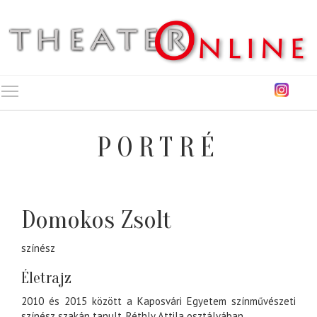
Toggle main menu visibility
PORTRÉ
Domokos Zsolt
színész
Életrajz
2010 és 2015 között a Kaposvári Egyetem színművészeti
színész szakán tanult, Réthly Attila osztályában.