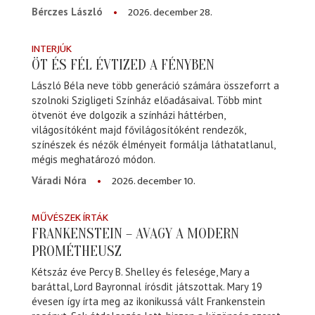
2026. december 28.
Bérczes László
INTERJÚK
ÖT ÉS FÉL ÉVTIZED A FÉNYBEN
László Béla neve több generáció számára összeforrt a
szolnoki Szigligeti Színház előadásaival. Több mint
ötvenöt éve dolgozik a színházi háttérben,
világosítóként majd fővilágosítóként rendezők,
színészek és nézők élményeit formálja láthatatlanul,
mégis meghatározó módon.
2026. december 10.
Váradi Nóra
MŰVÉSZEK ÍRTÁK
FRANKENSTEIN – AVAGY A MODERN
PROMÉTHEUSZ
Kétszáz éve Percy B. Shelley és felesége, Mary a
baráttal, Lord Bayronnal írósdit játszottak. Mary 19
évesen így írta meg az ikonikussá vált Frankenstein