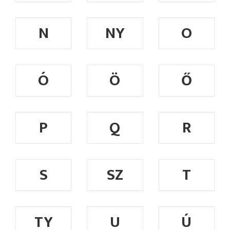
N
NY
O
Ó
Ö
Ő
P
Q
R
S
SZ
T
TY
U
Ú