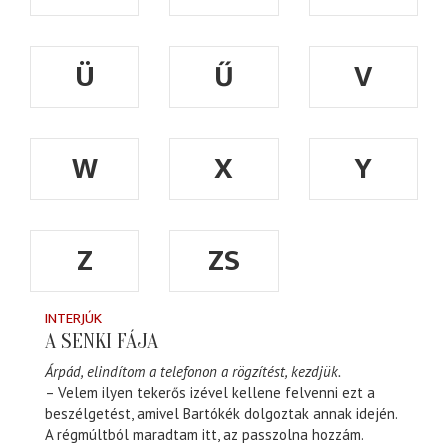
Ü
Ű
V
W
X
Y
Z
ZS
INTERJÚK
A SENKI FÁJA
Árpád, elindítom a telefonon a rögzítést, kezdjük.
– Velem ilyen tekerős izével kellene felvenni ezt a
beszélgetést, amivel Bartókék dolgoztak annak idején.
A régmúltból maradtam itt, az passzolna hozzám.