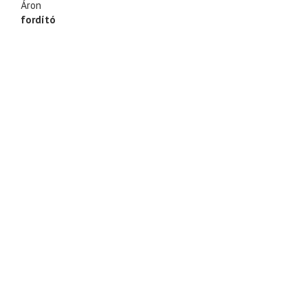
Áron
fordító