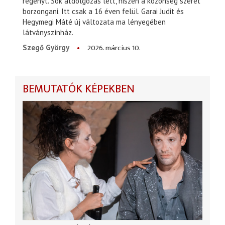
regényt. Sok átdolgozás lett, hiszen a közönség szeret
borzongani. Itt csak a 16 éven felül. Garai Judit és
Hegymegi Máté új változata ma lényegében
látványszínház.
2026. március 10.
Szegő György
BEMUTATÓK KÉPEKBEN