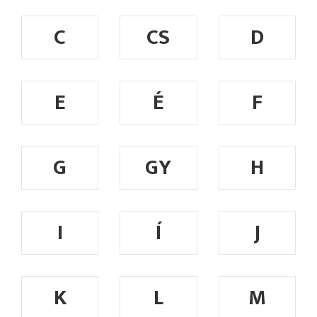
C
CS
D
E
É
F
G
GY
H
I
Í
J
K
L
M