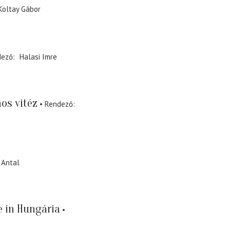
Koltay Gábor
dező
Halasi Imre
os vitéz
Rendező
 Antal
 in Hungária