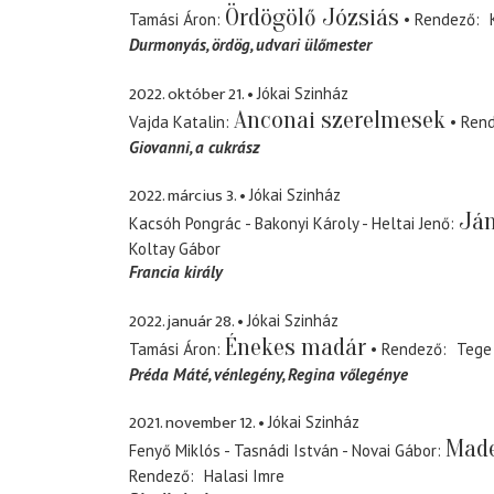
Ördögölő Józsiás
Tamási Áron
Rendező
Durmonyás
ördög, udvari ülőmester
2022. október 21.
Jókai Szinház
Anconai szerelmesek
Vajda Katalin
Ren
Giovanni
a cukrász
2022. március 3.
Jókai Szinház
Ján
Kacsóh Pongrác - Bakonyi Károly - Heltai Jenő
Koltay Gábor
Francia király
2022. január 28.
Jókai Szinház
Énekes madár
Tamási Áron
Rendező
Tege
Préda Máté
vénlegény, Regina vőlegénye
2021. november 12.
Jókai Szinház
Made
Fenyő Miklós - Tasnádi István - Novai Gábor
Rendező
Halasi Imre