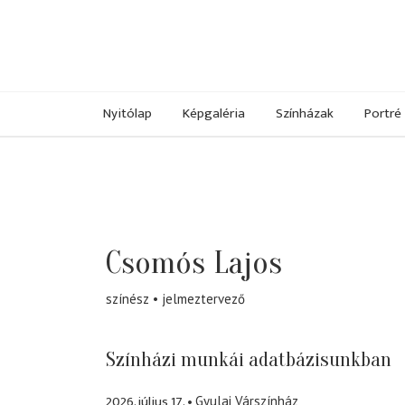
Nyitólap
Képgaléria
Színházak
Portré
Csomós Lajos
színész
jelmeztervező
Színházi munkái adatbázisunkban
2026. július 17.
Gyulai Várszínház