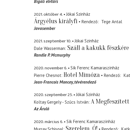
Bigali elvtárs
2021. október 4.
Jókai Szinház
Árgyélus királyfi
Rendező
Tege Antal
Javasember
2021. szeptember 10.
Jókai Szinház
Száll a kakukk fészkére
Dale Wasserman
Randle P. Mcmurphy
2020. november 6.
Sík Ferenc Kamaraszínház
Hotel Mimóza
Pierre Chesnot
Rendező
Kat
Jean-Francois Moncey
tévérendező
2020. szeptember 25.
Jókai Szinház
A Megfeszített
Koltay Gergely - Szűcs István
Az Áruló
2020. március 6.
Sík Ferenc Kamaraszínház
Szerelem, Ó!
Murray Schisgal
Rendező
Katk