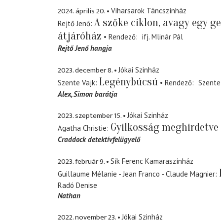
2024. április 20.
Viharsarok Táncszínház
A szőke ciklon, avagy egy g
Rejtő Jenő
átjáróház
Rendező
ifj. Mlinár Pál
Rejtő Jenő hangja
2023. december 8.
Jókai Szinház
Legénybúcsú
Szente Vajk
Rendező
Szente
Alex
Simon barátja
2023. szeptember 15.
Jókai Szinház
Gyilkosság meghirdetve
Agatha Christie
Craddock detektívfelügyelő
2023. február 9.
Sík Ferenc Kamaraszínház
Guillaume Mélanie - Jean Franco - Claude Magnier
Radó Denise
Nathan
2022. november 23.
Jókai Szinház