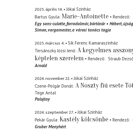
2025. április 14.
Jókai Szinház
Marie-Antoinette
Bartus Gyula
Rendező
Egy sans-culotte
forradalmár, börtönőr
Hébert
újság
Simon
vargamester, a városi tanács tagja
2025. március 4.
Sík Ferenc Kamaraszínház
A kegyelmes asszony
Tersánszky Józsi Jenő
képtelen szerelem
Rendező
Straub Dezs
Arnold
2024. november 22.
Jókai Szinház
A Noszty fiú esete Tó
Czene-Polgár Donát
Tege Antal
Palojtay
2024. szeptember 27.
Jókai Szinház
Kastély kölcsönbe
Pekár Gyula
Rendező
Gruber Menyhért