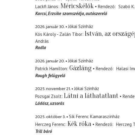
Méricskélők
Lackfi János
Rendező
Szabó K.
Karcsi
Erzsike szomszédja, autószerelő
2026. január 30.
Jókai Szinház
István, az országé
Kós Károly - Zalán Tibor
András
Radla
2026. január 20.
Jókai Szinház
Gázláng
Patrick Hamilton
Rendező
Halasi Im
Rough felügyelő
2025. november 21.
Jókai Szinház
Látni a láthatatlant
Pozsgai Zsolt
Rende
Ládász
uzsorás
2025. október 3.
Sík Ferenc Kamaraszínház
Kék róka
Herczeg Ferenc
Rendező
Herczeg T
Trill báró