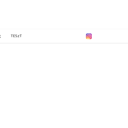
g
TESzT