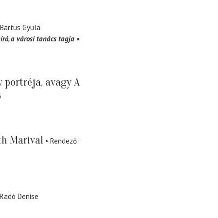
Bartus Gyula
író, a városi tanács tagja
 portréja, avagy A
ő
th Marival
Rendező
Radó Denise