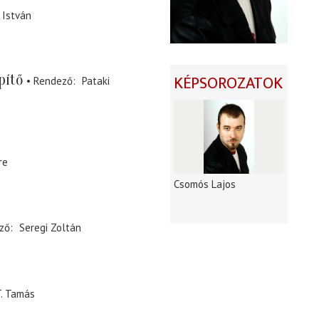
 István
pítő
KÉPSOROZATOK
Rendező
Pataki
re
Csomós Lajos
ző
Seregi Zoltán
. Tamás