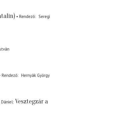
talin)
Rendező
Seregi
stván
Rendező
Hernyák György
Vesztegzár a
 Dániel