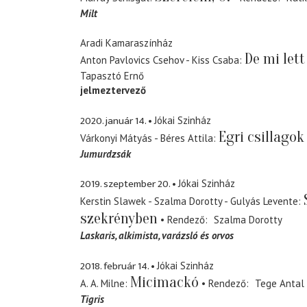
Milt
Aradi Kamaraszínház
De mi lett
Anton Pavlovics Csehov - Kiss Csaba
Tapasztó Ernő
jelmeztervező
2020. január 14.
Jókai Szinház
Egri csillagok
Várkonyi Mátyás - Béres Attila
Jumurdzsák
2019. szeptember 20.
Jókai Szinház
Kerstin Slawek - Szalma Dorotty - Gulyás Levente
szekrényben
Rendező
Szalma Dorotty
Laskaris
alkimista, varázsló és orvos
2018. február 14.
Jókai Szinház
Micimackó
A. A. Milne
Rendező
Tege Antal
Tigris