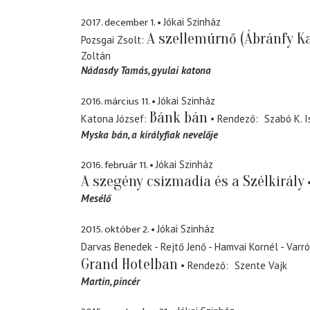
2017. december 1.
Jókai Szinház
A szellemúrnő (Ábránfy Ka
Pozsgai Zsolt
Zoltán
Nádasdy Tamás
gyulai katona
2016. március 11.
Jókai Szinház
Bánk bán
Katona József
Rendező
Szabó K. I
Myska bán
a királyfiak nevelője
2016. február 11.
Jókai Szinház
A szegény csizmadia és a Szélkirály
Mesélő
2015. október 2.
Jókai Szinház
Darvas Benedek - Rejtő Jenő - Hamvai Kornél - Varró
Grand Hotelban
Rendező
Szente Vajk
Martin
pincér