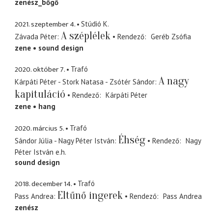
zenész_bőgő
2021. szeptember 4.
Stúdió K.
A széplélek
Závada Péter
Rendező
Geréb Zsófia
zene
sound design
2020. október 7.
Trafó
A nagy
Kárpáti Péter - Stork Natasa - Zsótér Sándor
kapituláció
Rendező
Kárpáti Péter
zene
hang
2020. március 5.
Trafó
Éhség
Sándor Júlia - Nagy Péter István
Rendező
Nagy
Péter István
e.h.
sound design
2018. december 14.
Trafó
Eltűnő ingerek
Pass Andrea
Rendező
Pass Andrea
zenész