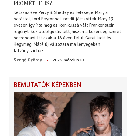
PROMÉTHEUSZ
Kétszáz éve Percy B. Shelley és felesége, Mary a
baráttal, Lord Bayronnal írósdit játszottak. Mary 19
évesen így írta meg az ikonikussá vált Frankenstein
regényt. Sok átdolgozás lett, hiszen a közönség szeret
borzongani. Itt csak a 16 éven felül. Garai Judit és
Hegymegi Máté új változata ma lényegében
látványszínház.
2026. március 10.
Szegő György
BEMUTATÓK KÉPEKBEN