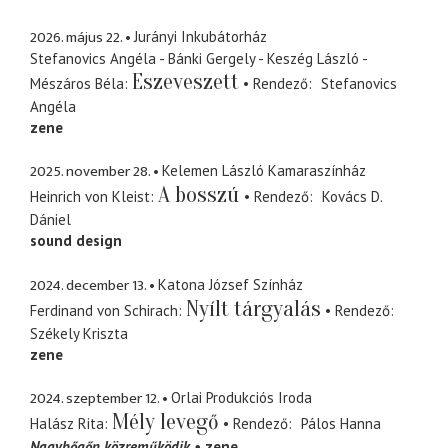
2026. május 22.
Jurányi Inkubátorház
Stefanovics Angéla - Bánki Gergely - Keszég László -
Eszeveszett
Mészáros Béla
Rendező
Stefanovics
Angéla
zene
2025. november 28.
Kelemen László Kamaraszínház
A bosszú
Heinrich von Kleist
Rendező
Kovács D.
Dániel
sound design
2024. december 13.
Katona József Színház
Nyílt tárgyalás
Ferdinand von Schirach
Rendező
Székely Kriszta
zene
2024. szeptember 12.
Orlai Produkciós Iroda
Mély levegő
Halász Rita
Rendező
Pálos Hanna
Nagybőgőn közreműködik
zene