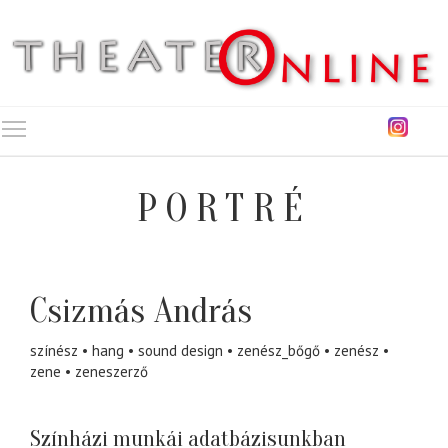
Toggle main menu visibility
PORTRÉ
Csizmás András
színész
hang
sound design
zenész_bőgő
zenész
zene
zeneszerző
Színházi munkái adatbázisunkban