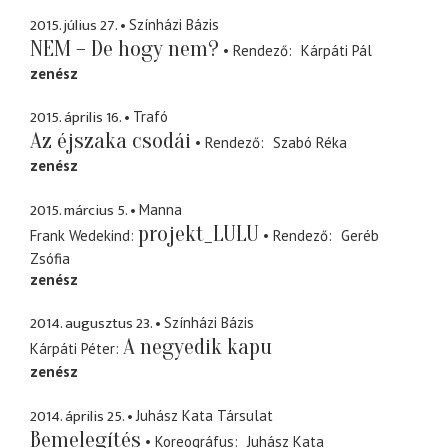
2015. július 27.
Színházi Bázis
NEM – De hogy nem?
Rendező
Kárpáti Pál
zenész
2015. április 16.
Trafó
Az éjszaka csodái
Rendező
Szabó Réka
zenész
2015. március 5.
Manna
projekt_LULU
Frank Wedekind
Rendező
Geréb
Zsófia
zenész
2014. augusztus 23.
Színházi Bázis
A negyedik kapu
Kárpáti Péter
zenész
2014. április 25.
Juhász Kata Társulat
Bemelegítés
Koreográfus
Juhász Kata