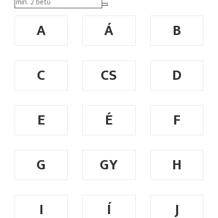
A
Á
B
C
CS
D
E
É
F
G
GY
H
I
Í
J