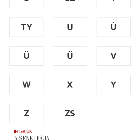
TY
U
Ú
Ü
Ű
V
W
X
Y
Z
ZS
INTERJÚK
A SENKI FÁJA