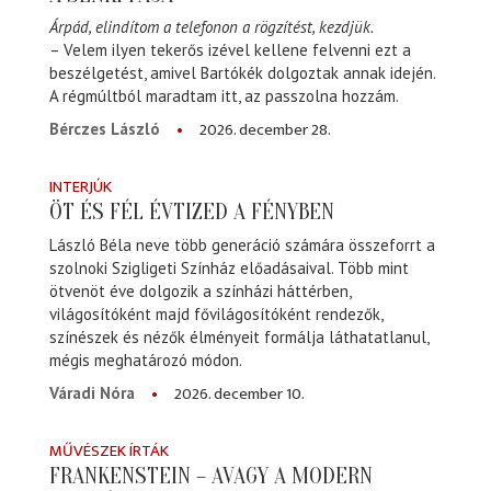
Árpád, elindítom a telefonon a rögzítést, kezdjük.
– Velem ilyen tekerős izével kellene felvenni ezt a
beszélgetést, amivel Bartókék dolgoztak annak idején.
A régmúltból maradtam itt, az passzolna hozzám.
2026. december 28.
Bérczes László
INTERJÚK
ÖT ÉS FÉL ÉVTIZED A FÉNYBEN
László Béla neve több generáció számára összeforrt a
szolnoki Szigligeti Színház előadásaival. Több mint
ötvenöt éve dolgozik a színházi háttérben,
világosítóként majd fővilágosítóként rendezők,
színészek és nézők élményeit formálja láthatatlanul,
mégis meghatározó módon.
2026. december 10.
Váradi Nóra
MŰVÉSZEK ÍRTÁK
FRANKENSTEIN – AVAGY A MODERN