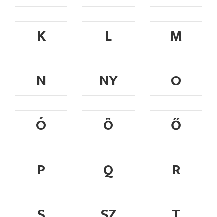
K
L
M
N
NY
O
Ó
Ö
Ő
P
Q
R
S
SZ
T