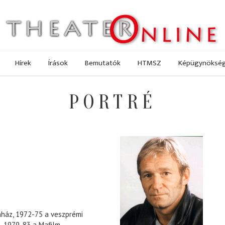
Hírek
Írások
Bemutatók
HTMSZ
Képügynöksé
PORTRÉ
nház, 1972-75 a veszprémi
z, 1979-83 a Mafilm