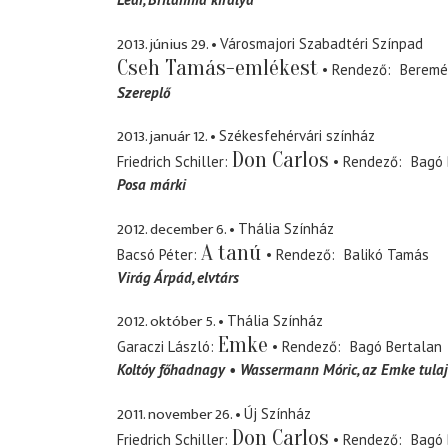
2013. június 29.
Városmajori Szabadtéri Színpad
Cseh Tamás-emlékest
Rendező
Beremé
Szereplő
2013. január 12.
Székesfehérvári színház
Don Carlos
Friedrich Schiller
Rendező
Bagó 
Posa márki
2012. december 6.
Thália Színház
A tanú
Bacsó Péter
Rendező
Balikó Tamás
Virág Árpád
elvtárs
2012. október 5.
Thália Színház
Emke
Garaczi László
Rendező
Bagó Bertalan
Koltóy főhadnagy
Wassermann Móric
az Emke tula
2011. november 26.
Új Színház
Don Carlos
Friedrich Schiller
Rendező
Bagó 