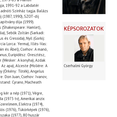
gja, 1991-92 a Labdatér
Radnóti Színház tagja. Balázs
j (1987, 1990), SZOT-díj
apítvány díja (1999).
KÉPSOROZATOK
us (Shakespeare: Hamlet),
ia), Sebők Zoltán (Sarkadi:
 és Cressida), Nyil (Gorkij:
cía Lorca: Yerma), Illés-Vas:
áin és Ábel), Csehov: A manó,
nus, Euripidész: Oresztész,
er (Wesker: A konyha), Azdak
Cserhalmi György
 Az apa), Alceste (Moliére: A
gy (Örkény: Tóték), Angelus
re: Don Juan, Csehov: Ivanov,
ostand: Cyrano, Macheath
g kér a nép (1971), Végre,
da (1973 tv), Amerikai anzix
Szerelmem, Elektra (1974),
lós (1976), Tükörképek (1976),
éjszaka (1977), 80 huszár