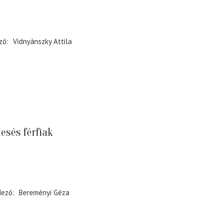
ző
Vidnyánszky Attila
esés férfiak
dező
Bereményi Géza