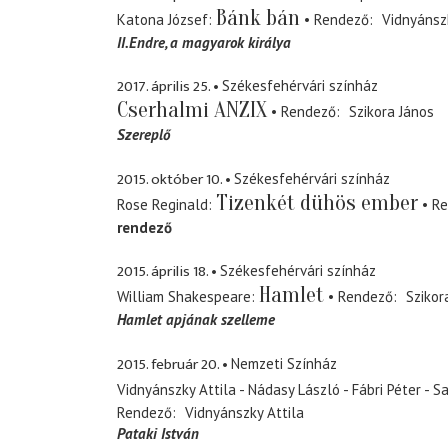
Bánk bán
Katona József
Rendező
Vidnyánszk
II.Endre
a magyarok királya
2017. április 25.
Székesfehérvári színház
Cserhalmi ANZIX
Rendező
Szikora János
Szereplő
2015. október 10.
Székesfehérvári színház
Tizenkét dühös ember
Rose Reginald
Re
rendező
2015. április 18.
Székesfehérvári színház
Hamlet
William Shakespeare
Rendező
Szikor
Hamlet apjának szelleme
2015. február 20.
Nemzeti Színház
Vidnyánszky Attila - Nádasy László - Fábri Péter - S
Rendező
Vidnyánszky Attila
Pataki István