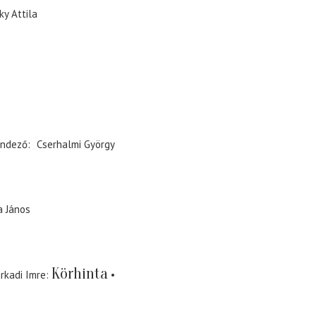
y Attila
ndező
Cserhalmi György
a János
Körhinta
arkadi Imre