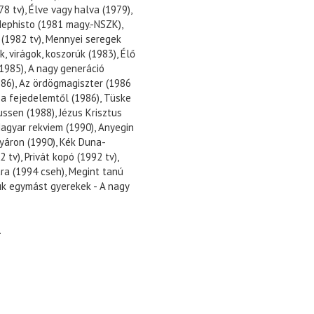
78 tv), Élve vagy halva (1979),
Mephisto (1981 magy.-NSZK),
 (1982 tv), Mennyei seregek
k, virágok, koszorúk (1983), Élő
(1985), A nagy generáció
986), Az ördögmagiszter (1986
 a fejedelemtől (1986), Tüske
ussen (1988), Jézus Krisztus
Magyar rekviem (1990), Anyegin
nyáron (1990), Kék Duna-
2 tv), Privát kopó (1992 tv),
ra (1994 cseh), Megint tanú
sük egymást gyerekek - A nagy
.