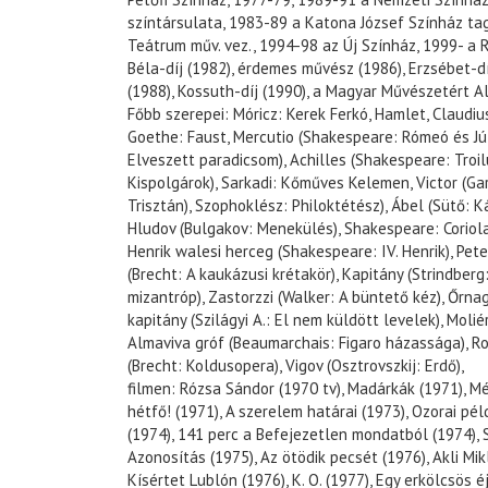
színtársulata, 1983-89 a Katona József Színház ta
Teátrum műv. vez., 1994-98 az Új Színház, 1999- a 
Béla-díj (1982), érdemes művész (1986), Erzsébet-dí
(1988), Kossuth-díj (1990), a Magyar Művészetért Al
Főbb szerepei: Móricz: Kerek Ferkó, Hamlet, Claudi
Goethe: Faust, Mercutio (Shakespeare: Rómeó és Júl
Elveszett paradicsom), Achilles (Shakespeare: Troilus
Kispolgárok), Sarkadi: Kőműves Kelemen, Victor (Gar
Trisztán), Szophoklész: Philoktétész), Ábel (Sütő: K
Hludov (Bulgakov: Menekülés), Shakespeare: Coriola
Henrik walesi herceg (Shakespeare: IV. Henrik), Pet
(Brecht: A kaukázusi krétakör), Kapitány (Strindberg:
mizantróp), Zastorzzi (Walker: A büntető kéz), Őrna
kapitány (Szilágyi A.: El nem küldött levelek), Molié
Almaviva gróf (Beaumarchais: Figaro házassága), R
(Brecht: Koldusopera), Vigov (Osztrovszkij: Erdő),
filmen: Rózsa Sándor (1970 tv), Madárkák (1971), Mé
hétfő! (1971), A szerelem határai (1973), Ozorai pél
(1974), 141 perc a Befejezetlen mondatból (1974), 
Azonosítás (1975), Az ötödik pecsét (1976), Akli Mik
Kísértet Lublón (1976), K. O. (1977), Egy erkölcsös 