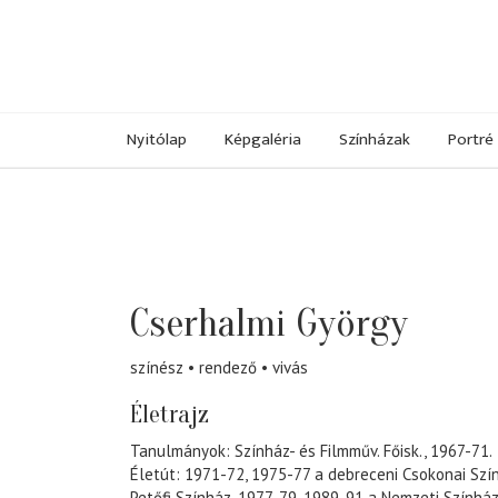
Nyitólap
Képgaléria
Színházak
Portré
Cserhalmi György
színész
rendező
vivás
Életrajz
Tanulmányok: Színház- és Filmműv. Főisk., 1967-71.
Életút: 1971-72, 1975-77 a debreceni Csokonai Szí
Petőfi Színház, 1977-79, 1989-91 a Nemzeti Színhá