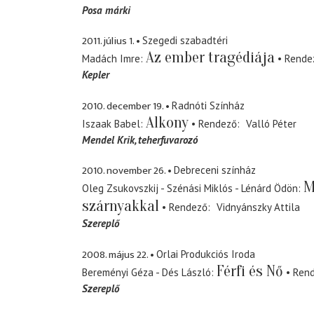
Posa márki
2011. július 1.
Szegedi szabadtéri
Az ember tragédiája
Madách Imre
Rende
Kepler
2010. december 19.
Radnóti Színház
Alkony
Iszaak Babel
Rendező
Valló Péter
Mendel Krik
teherfuvarozó
2010. november 26.
Debreceni színház
M
Oleg Zsukovszkij - Szénási Miklós - Lénárd Ödön
szárnyakkal
Rendező
Vidnyánszky Attila
Szereplő
2008. május 22.
Orlai Produkciós Iroda
Férfi és Nő
Bereményi Géza - Dés László
Ren
Szereplő