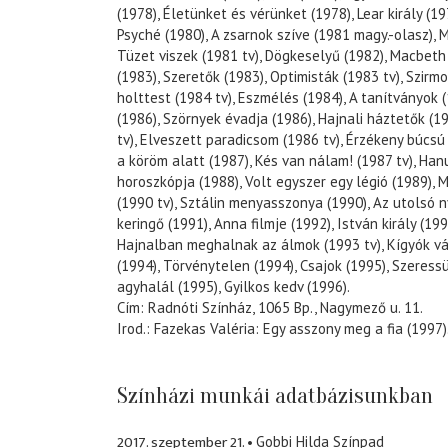
(1978), Életünket és vérünket (1978), Lear király (19
Psyché (1980), A zsarnok szíve (1981 magy.-olasz), 
Tüzet viszek (1981 tv), Dögkeselyű (1982), Macbeth
(1983), Szeretők (1983), Optimisták (1983 tv), Szirmo
holttest (1984 tv), Eszmélés (1984), A tanítványok 
(1986), Szörnyek évadja (1986), Hajnali háztetők (1
tv), Elveszett paradicsom (1986 tv), Érzékeny búcsú
a köröm alatt (1987), Kés van nálam! (1987 tv), Han
horoszkópja (1988), Volt egyszer egy légió (1989), 
(1990 tv), Sztálin menyasszonya (1990), Az utolsó 
keringő (1991), Anna filmje (1992), István király (199
Hajnalban meghalnak az álmok (1993 tv), Kígyók vá
(1994), Törvénytelen (1994), Csajok (1995), Szeres
agyhalál (1995), Gyilkos kedv (1996).
Cím: Radnóti Színház, 1065 Bp., Nagymező u. 11.
Irod.: Fazekas Valéria: Egy asszony meg a fia (1997)
Színházi munkái adatbázisunkban
2017. szeptember 21.
Gobbi Hilda Színpad