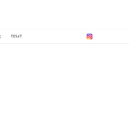
g
TESzT