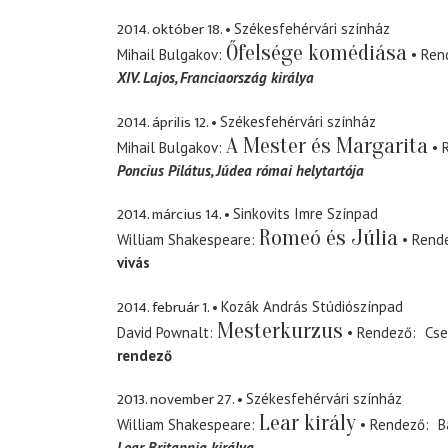
2014. október 18.
Székesfehérvári színház
Őfelsége komédiása
Mihail Bulgakov
Ren
XIV. Lajos
Franciaország királya
2014. április 12.
Székesfehérvári színház
A Mester és Margarita
Mihail Bulgakov
Poncius Pilátus
Júdea római helytartója
2014. március 14.
Sinkovits Imre Színpad
Romeó és Júlia
William Shakespeare
Rend
vivás
2014. február 1.
Kozák András Stúdiószínpad
Mesterkurzus
David Pownalt
Rendező
Cse
rendező
2013. november 27.
Székesfehérvári színház
Lear király
William Shakespeare
Rendező
B
Lear
Britannia királya