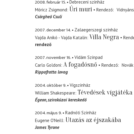
2008. február 15.
Debreceni színház
Úri muri
Móricz Zsigmond
Rendező
Vidnyáns
Csörgheő Csuli
2007. december 14.
Zalaegerszegi színház
Villa Negra
Vajda Anikó - Vajda Katalin
Rend
rendező
2007. november 16.
Vidám Színpad
A fogadósnő
Carlo Goldoni
Rendező
Novák
Rippafratta lovag
2004. október 9.
Vígszínház
Tévedések vígjátéka
William Shakespeare
Égeon
szirakúzai kereskedő
2004. május 9.
Radnóti Színház
Utazás az éjszakába
Eugene O'Neill
James Tyrone