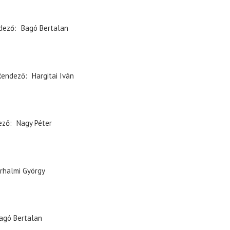
dező
Bagó Bertalan
Rendező
Hargitai Iván
ező
Nagy Péter
rhalmi György
agó Bertalan