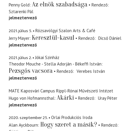
Az elnök szabadsága
Penny Gold
Rendező
Sztarenki Pál
jelmeztervező
2021. július 5.
Rózsavölgyi Szalon Arts & Café
Keresztül-kasul
Jerry Mayer
Rendező
Dicső Dániel
jelmeztervező
2021. július 2.
Jókai Szinház
Theodor Mouche - Stella Adorján - Békeffi István
Pezsgős vacsora
Rendező
Verebes István
jelmeztervező
MATE Kaposvári Campus Rippl-Rónai Művészeti Intézet
Akárki
Hugo von Hofmannsthal
Rendező
Uray Péter
jelmeztervező
2020. szeptember 25.
Orlai Produkciós Iroda
Hogy szeret a másik?
Alan Ayckbourn
Rendező