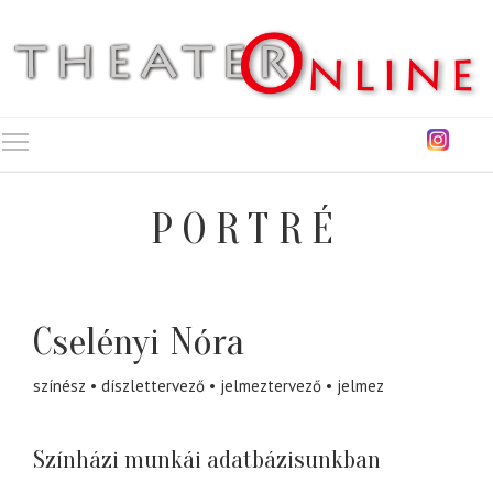
Toggle main menu visibility
PORTRÉ
Cselényi Nóra
színész
díszlettervező
jelmeztervező
jelmez
Színházi munkái adatbázisunkban