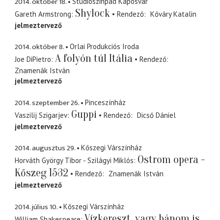
2014. október 18.
Studiószinpad Kaposvár
Shylock
Gareth Armstrong
Rendező
Kőváry Katalin
jelmeztervező
2014. október 8.
Orlai Produkciós Iroda
A folyón túl Itália
Joe DiPietro
Rendező
Znamenák István
jelmeztervező
2014. szeptember 26.
Pinceszínház
Guppi
Vaszilij Szigarjev
Rendező
Dicső Dániel
jelmeztervező
2014. augusztus 29.
Kőszegi Várszínház
Ostrom opera -
Horváth György Tibor - Szilágyi Miklós
Kőszeg 1532
Rendező
Znamenák István
jelmeztervező
2014. július 10.
Kőszegi Várszínház
Vízkereszt, vagy bánom is
William Shakespeare