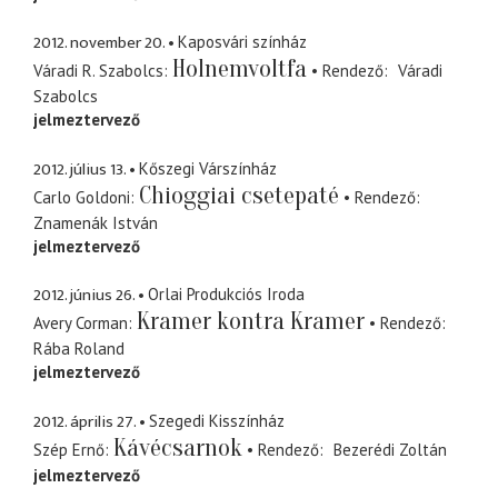
2012. november 20.
Kaposvári színház
Holnemvoltfa
Váradi R. Szabolcs
Rendező
Váradi
Szabolcs
jelmeztervező
2012. július 13.
Kőszegi Várszínház
Chioggiai csetepaté
Carlo Goldoni
Rendező
Znamenák István
jelmeztervező
2012. június 26.
Orlai Produkciós Iroda
Kramer kontra Kramer
Avery Corman
Rendező
Rába Roland
jelmeztervező
2012. április 27.
Szegedi Kisszínház
Kávécsarnok
Szép Ernő
Rendező
Bezerédi Zoltán
jelmeztervező