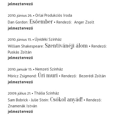
jelmeztervező
2010. június 26.
Orlai Produkciós Iroda
Esőember
Dan Gordon
Rendező
Anger Zsolt
jelmeztervező
2010. június 15.
Újvidéki Színház
Szentivánéji álom
William Shakespeare
Rendező
Puskás Zoltán
jelmeztervező
2010. január 15.
Nemzeti Színház
Úri muri
Móricz Zsigmond
Rendező
Bezerédi Zoltán
jelmeztervező
2009. július 21.
Thália Színház
Csókol anyád!
Sam Bobrick - Julie Stein
Rendező
Znamenák István
jelmeztervező