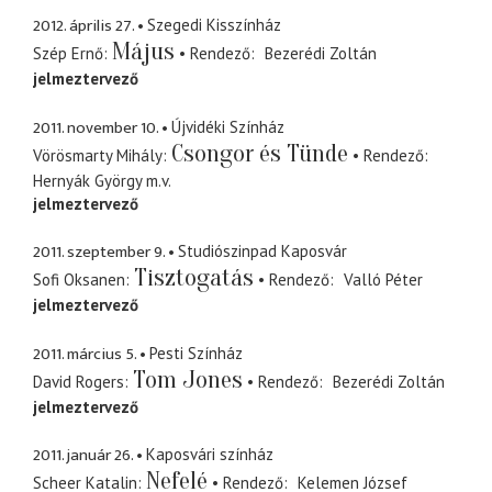
2012. április 27.
Szegedi Kisszínház
Május
Szép Ernő
Rendező
Bezerédi Zoltán
jelmeztervező
2011. november 10.
Újvidéki Színház
Csongor és Tünde
Vörösmarty Mihály
Rendező
Hernyák György
m.v.
jelmeztervező
2011. szeptember 9.
Studiószinpad Kaposvár
Tisztogatás
Sofi Oksanen
Rendező
Valló Péter
jelmeztervező
2011. március 5.
Pesti Színház
Tom Jones
David Rogers
Rendező
Bezerédi Zoltán
jelmeztervező
2011. január 26.
Kaposvári színház
Nefelé
Scheer Katalin
Rendező
Kelemen József