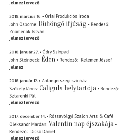
jelmeztervező
2018. március 16.
Orlai Produkciós Iroda
Dühöngő ifjúság
John Osborne
Rendező
Znamenák István
jelmeztervező
2018. január 27.
Ódry Színpad
Éden
John Steinbeck
Rendező
Kelemen József
jelmez
2018. január 12.
Zalaegerszegi színház
Caligula helytartója
Székely János
Rendező
Sztarenki Pál
jelmeztervező
2017. december 14.
Rózsavölgyi Szalon Arts & Café
Valentin nap éjszakája
Oleksandr Mardan
Rendező
Dicső Dániel
jelmeztervező