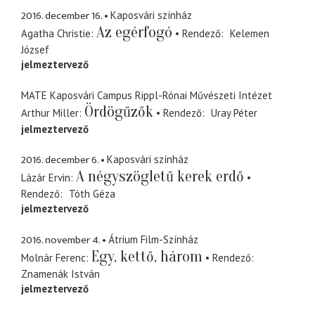
2016. december 16.
Kaposvári színház
Az egérfogó
Agatha Christie
Rendező
Kelemen
József
jelmeztervező
MATE Kaposvári Campus Rippl-Rónai Művészeti Intézet
Ördögűzők
Arthur Miller
Rendező
Uray Péter
jelmeztervező
2016. december 6.
Kaposvári színház
A négyszögletű kerek erdő
Lázár Ervin
Rendező
Tóth Géza
jelmeztervező
2016. november 4.
Átrium Film-Színház
Egy, kettő, három
Molnár Ferenc
Rendező
Znamenák István
jelmeztervező