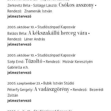
Csókos asszony
Zerkovitz Béla - Szilágyi László
Rendező
Znamenák István
jelmeztervező
2005. október 10.
Studiószinpad Kaposvár
A kékszakállú herceg vára
Balázs Béla
Rendező
Léner András
jelmeztervező
2005. október 10.
Studiószinpad Kaposvár
Tűzoltó
Szép Ernő
Rendező
Molnár Keresztyén
Gabriella
e.h.
jelmeztervező
2005. szeptember 23.
Bubik István Stúdió
A vadászgörény
Péterfy Gergely
Rendező
Bezerédi
Zoltán
jelmeztervező