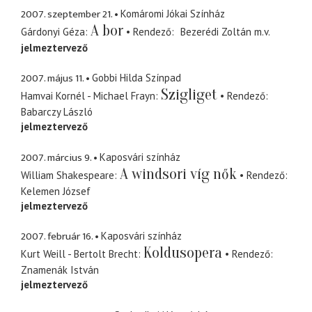
2007. szeptember 21.
Komáromi Jókai Színház
A bor
Gárdonyi Géza
Rendező
Bezerédi Zoltán
m.v.
jelmeztervező
2007. május 11.
Gobbi Hilda Színpad
Szigliget
Hamvai Kornél - Michael Frayn
Rendező
Babarczy László
jelmeztervező
2007. március 9.
Kaposvári színház
A windsori víg nők
William Shakespeare
Rendező
Kelemen József
jelmeztervező
2007. február 16.
Kaposvári színház
Koldusopera
Kurt Weill - Bertolt Brecht
Rendező
Znamenák István
jelmeztervező