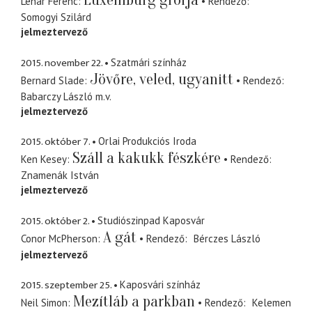
Luxemburg grófja
Lehár Ferenc
Rendező
Somogyi Szilárd
jelmeztervező
2015. november 22.
Szatmári színház
Jövőre, veled, ugyanitt
Bernard Slade
Rendező
Babarczy László
m.v.
jelmeztervező
2015. október 7.
Orlai Produkciós Iroda
Száll a kakukk fészkére
Ken Kesey
Rendező
Znamenák István
jelmeztervező
2015. október 2.
Studiószinpad Kaposvár
A gát
Conor McPherson
Rendező
Bérczes László
jelmeztervező
2015. szeptember 25.
Kaposvári színház
Mezítláb a parkban
Neil Simon
Rendező
Kelemen