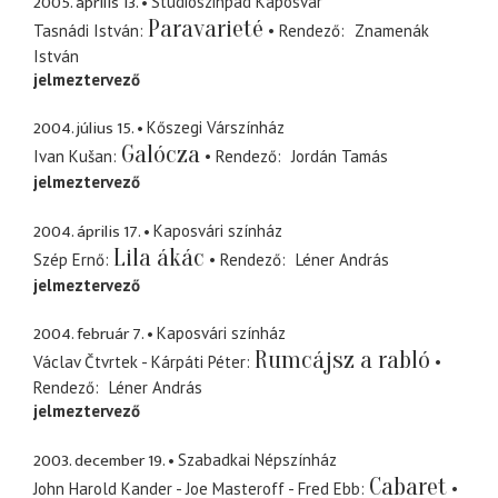
2005. április 13.
Studiószinpad Kaposvár
Paravarieté
Tasnádi István
Rendező
Znamenák
István
jelmeztervező
2004. július 15.
Kőszegi Várszínház
Galócza
Ivan Kušan
Rendező
Jordán Tamás
jelmeztervező
2004. április 17.
Kaposvári színház
Lila ákác
Szép Ernő
Rendező
Léner András
jelmeztervező
2004. február 7.
Kaposvári színház
Rumcájsz a rabló
Václav Čtvrtek - Kárpáti Péter
Rendező
Léner András
jelmeztervező
2003. december 19.
Szabadkai Népszínház
Cabaret
John Harold Kander - Joe Masteroff - Fred Ebb