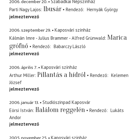
2006. december 20.
Szabadkai Népszínház
Ibusár
Parti Nagy Lajos
Rendező
Hernyák György
jelmeztervező
2006. szeptember 29.
Kaposvári színház
Marica
Kálmán Imre - Julius Brammer - Alfred Grünwald
grófnő
Rendező
Babarczy László
jelmeztervező
2006. április 7.
Kaposvári színház
Pillantás a hídról
Arthur Miller
Rendező
Kelemen
József
jelmeztervező
2006. január 13.
Studiószinpad Kaposvár
Halálom reggelén
Eörsi István
Rendező
Lukáts
Andor
jelmeztervező
2005. november 25.
Kaposvári színház