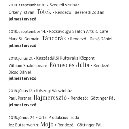
2018. szeptember 28.
Szegedi színház
Tóték
Örkény István
Rendező
Bezerédi Zoltán
jelmeztervező
2018. szeptember 14.
Rózsavölgyi Szalon Arts & Café
Táncórák
Mark St. Germain
Rendező
Dicső Dániel
jelmeztervező
2018. július 21.
Kaszásdűlői Kulturális Központ
Rómeó és Júlia
William Shakespeare
Rendező
Dicső Dániel
jelmeztervező
2018. július 12.
Kőszegi Várszínház
Hajmeresztő
Paul Portner
Rendező
Göttinger Pál
jelmeztervező
2018. június 24.
Orlai Produkciós Iroda
Mojo
Jez Butterworth
Rendező
Göttinger Pál