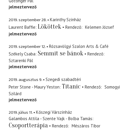
Göttinger Pál
jelmeztervező
2019. szeptember 28.
Karinthy Színház
Lököttek
Laurent Baffie
Rendező
Kelemen József
jelmeztervező
2019. szeptember 12.
Rózsavölgyi Szalon Arts & Café
Semmit se bánok
Székely Csaba
Rendező
Sztarenki Pál
jelmeztervező
2019. augusztus 9.
Szegedi szabadtéri
Titanic
Peter Stone - Maury Yeston
Rendező
Somogyi
Szilárd
jelmeztervező
2019. július 11.
Kőszegi Várszínház
Galambos Attila - Szente Vajk - Bolba Tamás
Csoportterápia
Rendező
Mészáros Tibor