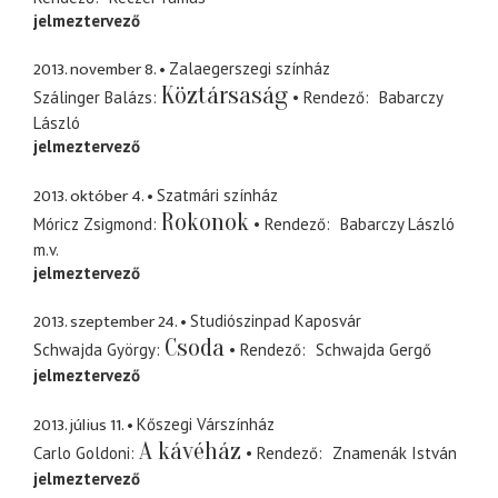
jelmeztervező
2013. november 8.
Zalaegerszegi színház
Köztársaság
Szálinger Balázs
Rendező
Babarczy
László
jelmeztervező
2013. október 4.
Szatmári színház
Rokonok
Móricz Zsigmond
Rendező
Babarczy László
m.v.
jelmeztervező
2013. szeptember 24.
Studiószinpad Kaposvár
Csoda
Schwajda György
Rendező
Schwajda Gergő
jelmeztervező
2013. július 11.
Kőszegi Várszínház
A kávéház
Carlo Goldoni
Rendező
Znamenák István
jelmeztervező