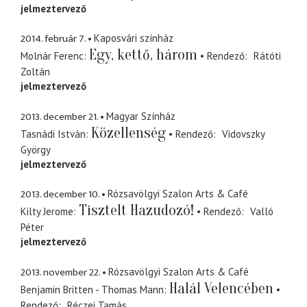
jelmeztervező
2014. február 7.
Kaposvári színház
Egy, kettő, három
Molnár Ferenc
Rendező
Rátóti
Zoltán
jelmeztervező
2013. december 21.
Magyar Színház
Közellenség
Tasnádi István
Rendező
Vidovszky
György
jelmeztervező
2013. december 10.
Rózsavölgyi Szalon Arts & Café
Tisztelt Hazudozó!
Kilty Jerome
Rendező
Valló
Péter
jelmeztervező
2013. november 22.
Rózsavölgyi Szalon Arts & Café
Halál Velencében
Benjamin Britten - Thomas Mann
Rendező
Réczei Tamás