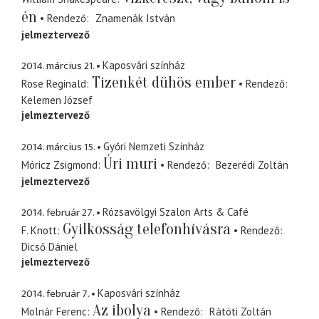
én
Rendező
Znamenák István
jelmeztervező
2014. március 21.
Kaposvári színház
Tizenkét dühös ember
Rose Reginald
Rendező
Kelemen József
jelmeztervező
2014. március 15.
Győri Nemzeti Színház
Úri muri
Móricz Zsigmond
Rendező
Bezerédi Zoltán
jelmeztervező
2014. február 27.
Rózsavölgyi Szalon Arts & Café
Gyilkosság telefonhívásra
F. Knott
Rendező
Dicső Dániel
jelmeztervező
2014. február 7.
Kaposvári színház
Az ibolya
Molnár Ferenc
Rendező
Rátóti Zoltán