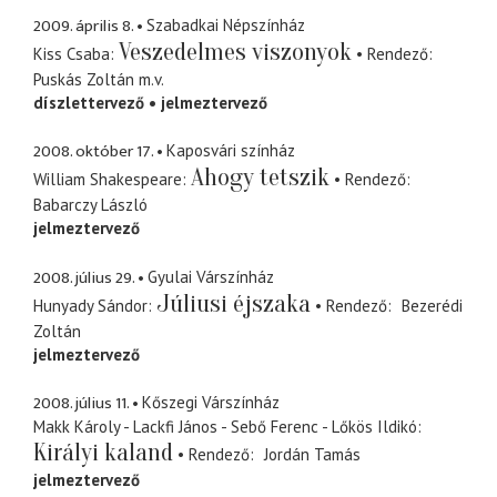
2009. április 8.
Szabadkai Népszínház
Veszedelmes viszonyok
Kiss Csaba
Rendező
Puskás Zoltán
m.v.
díszlettervező
jelmeztervező
2008. október 17.
Kaposvári színház
Ahogy tetszik
William Shakespeare
Rendező
Babarczy László
jelmeztervező
2008. július 29.
Gyulai Várszínház
Júliusi éjszaka
Hunyady Sándor
Rendező
Bezerédi
Zoltán
jelmeztervező
2008. július 11.
Kőszegi Várszínház
Makk Károly - Lackfi János - Sebő Ferenc - Lőkös Ildikó
Királyi kaland
Rendező
Jordán Tamás
jelmeztervező