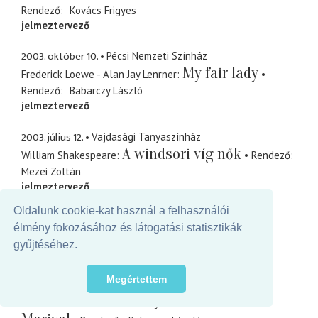
Rendező
Kovács Frigyes
jelmeztervező
2003. október 10.
Pécsi Nemzeti Színház
My fair lady
Frederick Loewe - Alan Jay Lenrner
Rendező
Babarczy László
jelmeztervező
2003. július 12.
Vajdasági Tanyaszínház
A windsori víg nők
William Shakespeare
Rendező
Mezei Zoltán
jelmeztervező
Oldalunk cookie-kat használ a felhasználói
2003. április 22.
Szabadkai Népszínház
élmény fokozásához és látogatási statisztikák
Toll
Doug Wright
Rendező
Hernyák György
gyűjtéséhez.
jelmeztervező
Megértettem
2003. március 20.
Kaposvári színház
A Noszty fiú esete Tóth
Mikszáth Kálmán