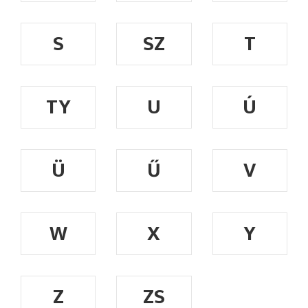
S
SZ
T
TY
U
Ú
Ü
Ű
V
W
X
Y
Z
ZS