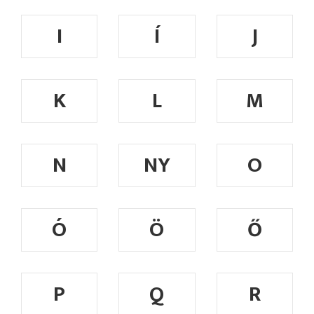
I
Í
J
K
L
M
N
NY
O
Ó
Ö
Ő
P
Q
R