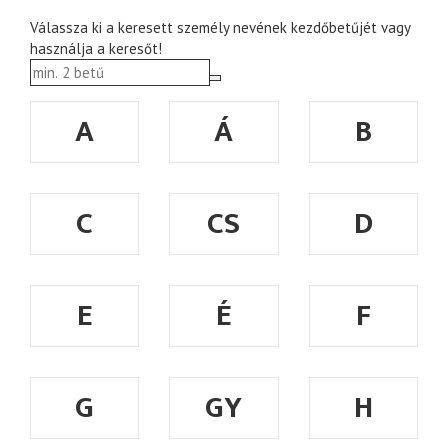
Válassza ki a keresett személy nevének kezdőbetűjét vagy
használja a keresőt!
A
Á
B
C
CS
D
E
É
F
G
GY
H