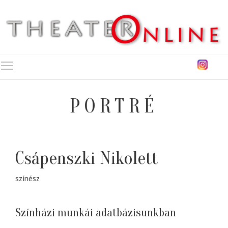
Toggle main menu visibility
PORTRÉ
Csápenszki Nikolett
színész
Színházi munkái adatbázisunkban