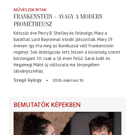
MŰVÉSZEK ÍRTÁK
FRANKENSTEIN – AVAGY A MODERN
PROMÉTHEUSZ
Kétszáz éve Percy B. Shelley és felesége, Mary a
baráttal, Lord Bayronnal írósdit játszottak. Mary 19
évesen így írta meg az ikonikussá vált Frankenstein
regényt. Sok átdolgozás lett, hiszen a közönség szeret
borzongani. Itt csak a 16 éven felül. Garai Judit és
Hegymegi Máté új változata ma lényegében
látványszínház.
2026. március 10.
Szegő György
BEMUTATÓK KÉPEKBEN