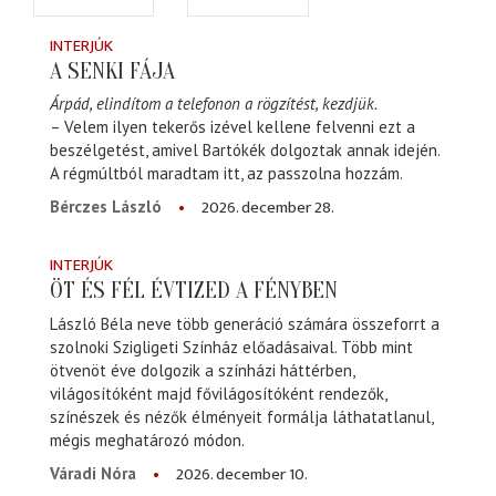
INTERJÚK
A SENKI FÁJA
Árpád, elindítom a telefonon a rögzítést, kezdjük.
– Velem ilyen tekerős izével kellene felvenni ezt a
beszélgetést, amivel Bartókék dolgoztak annak idején.
A régmúltból maradtam itt, az passzolna hozzám.
2026. december 28.
Bérczes László
INTERJÚK
ÖT ÉS FÉL ÉVTIZED A FÉNYBEN
László Béla neve több generáció számára összeforrt a
szolnoki Szigligeti Színház előadásaival. Több mint
ötvenöt éve dolgozik a színházi háttérben,
világosítóként majd fővilágosítóként rendezők,
színészek és nézők élményeit formálja láthatatlanul,
mégis meghatározó módon.
2026. december 10.
Váradi Nóra