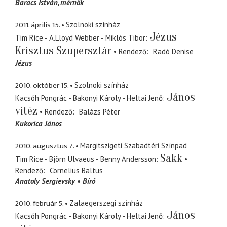
Baracs István
mérnök
2011. április 15.
Szolnoki színház
Jézus
Tim Rice - A.Lloyd Webber - Miklós Tibor
Krisztus Szupersztár
Rendező
Radó Denise
Jézus
2010. október 15.
Szolnoki színház
János
Kacsóh Pongrác - Bakonyi Károly - Heltai Jenő
vitéz
Rendező
Balázs Péter
Kukorica János
2010. augusztus 7.
Margitszigeti Szabadtéri Színpad
Sakk
Tim Rice - Björn Ulvaeus - Benny Andersson
Rendező
Cornelius Baltus
Anatoly Sergievsky
Bíró
2010. február 5.
Zalaegerszegi színház
János
Kacsóh Pongrác - Bakonyi Károly - Heltai Jenő