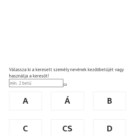
Válassza ki a keresett személy nevének kezdőbetűjét vagy
használja a keresőt!
A
Á
B
C
CS
D