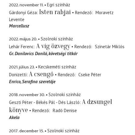
2022. november 11.
Egri színház
Isten rabjai
Gárdonyi Géza
Rendező
Moravetz
Levente
Marcellusz
2022. május 20.
Szolnoki színház
A víg özvegy
Lehár Ferenc
Rendező
Szinetár Miklós
Gr. Danilovics Daniló
követségi titkár
2021. július 23.
Kecskeméti színház
A csengő
Donizetti
Rendező
Cseke Péter
Enrico
Serafina szeretője
2018. november 30.
Szolnoki színház
A dzsungel
Geszti Péter - Békés Pál - Dés László
könyve
Rendező
Radó Denise
Akela
2017. december 15.
Szolnoki színház