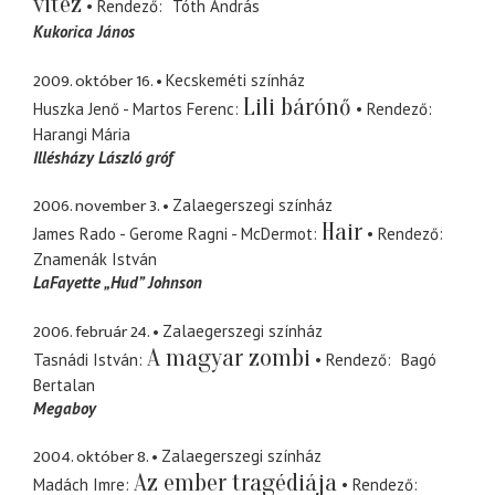
vitéz
Rendező
Tóth András
Kukorica János
2009. október 16.
Kecskeméti színház
Lili bárónő
Huszka Jenő - Martos Ferenc
Rendező
Harangi Mária
Illésházy László gróf
2006. november 3.
Zalaegerszegi színház
Hair
James Rado - Gerome Ragni - McDermot
Rendező
Znamenák István
LaFayette „Hud” Johnson
2006. február 24.
Zalaegerszegi színház
A magyar zombi
Tasnádi István
Rendező
Bagó
Bertalan
Megaboy
2004. október 8.
Zalaegerszegi színház
Az ember tragédiája
Madách Imre
Rendező