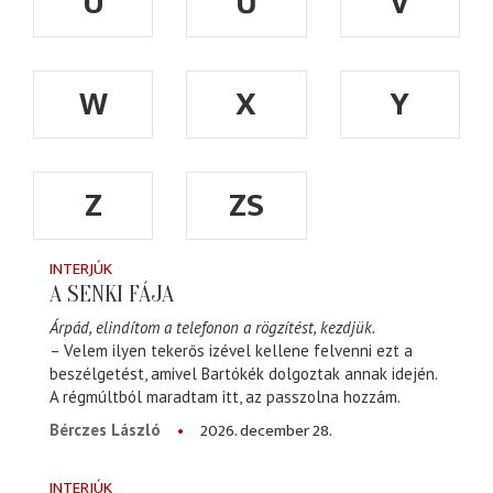
Ü
Ű
V
W
X
Y
Z
ZS
INTERJÚK
A SENKI FÁJA
Árpád, elindítom a telefonon a rögzítést, kezdjük.
– Velem ilyen tekerős izével kellene felvenni ezt a
beszélgetést, amivel Bartókék dolgoztak annak idején.
A régmúltból maradtam itt, az passzolna hozzám.
2026. december 28.
Bérczes László
INTERJÚK