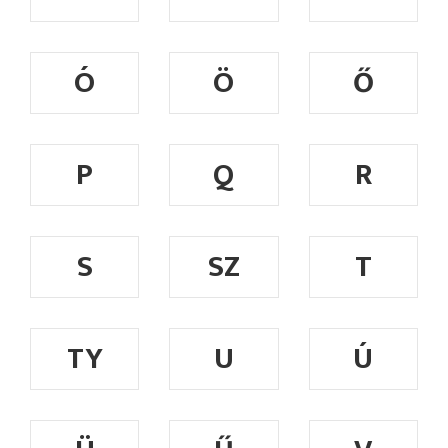
Ó
Ö
Ő
P
Q
R
S
SZ
T
TY
U
Ú