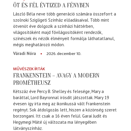
ÖT ÉS FÉL ÉVTIZED A FÉNYBEN
László Béla neve több generáció számára összeforrt a
szolnoki Szigligeti Színház előadásaival. Több mint
ötvenöt éve dolgozik a színházi háttérben,
világosítóként majd fővilágosítóként rendezők,
színészek és nézők élményeit formálja láthatatlanul,
mégis meghatározó módon.
2026. december 10.
Váradi Nóra
MŰVÉSZEK ÍRTÁK
FRANKENSTEIN – AVAGY A MODERN
PROMÉTHEUSZ
Kétszáz éve Percy B. Shelley és felesége, Mary a
baráttal, Lord Bayronnal írósdit játszottak. Mary 19
évesen így írta meg az ikonikussá vált Frankenstein
regényt. Sok átdolgozás lett, hiszen a közönség szeret
borzongani. Itt csak a 16 éven felül. Garai Judit és
Hegymegi Máté új változata ma lényegében
látványszínház.