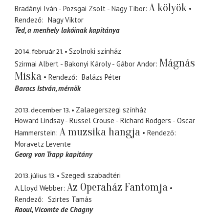
A kölyök
Bradányi Iván - Pozsgai Zsolt - Nagy Tibor
Rendező
Nagy Viktor
Ted
a menhely lakóinak kapitánya
2014. február 21.
Szolnoki színház
Mágnás
Szirmai Albert - Bakonyi Károly - Gábor Andor
Miska
Rendező
Balázs Péter
Baracs István
mérnök
2013. december 13.
Zalaegerszegi színház
Howard Lindsay - Russel Crouse - Richard Rodgers - Oscar
A muzsika hangja
Hammerstein
Rendező
Moravetz Levente
Georg von Trapp kapitány
2013. július 13.
Szegedi szabadtéri
Az Operaház Fantomja
A.Lloyd Webber
Rendező
Szirtes Tamás
Raoul, Vicomte de Chagny