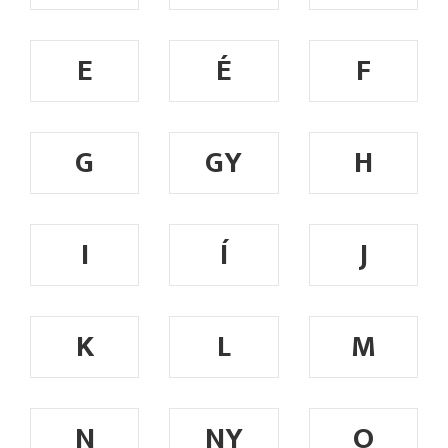
E
É
F
G
GY
H
I
Í
J
K
L
M
N
NY
O