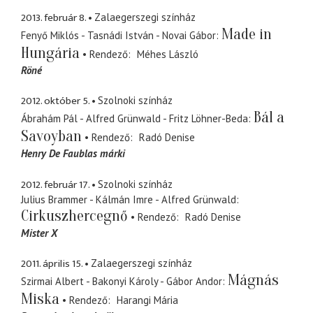
2013. február 8.
Zalaegerszegi színház
Made in
Fenyő Miklós - Tasnádi István - Novai Gábor
Hungária
Rendező
Méhes László
Röné
2012. október 5.
Szolnoki színház
Bál a
Ábrahám Pál - Alfred Grünwald - Fritz Löhner-Beda
Savoyban
Rendező
Radó Denise
Henry De Faublas márki
2012. február 17.
Szolnoki színház
Julius Brammer - Kálmán Imre - Alfred Grünwald
Cirkuszhercegnő
Rendező
Radó Denise
Mister X
2011. április 15.
Zalaegerszegi színház
Mágnás
Szirmai Albert - Bakonyi Károly - Gábor Andor
Miska
Rendező
Harangi Mária