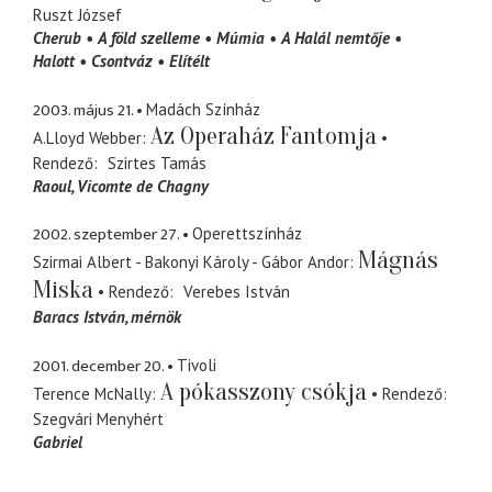
Ruszt József
Cherub
A föld szelleme
Múmia
A Halál nemtője
Halott
Csontváz
Elítélt
2003. május 21.
Madách Színház
Az Operaház Fantomja
A.Lloyd Webber
Rendező
Szirtes Tamás
Raoul, Vicomte de Chagny
2002. szeptember 27.
Operettszínház
Mágnás
Szirmai Albert - Bakonyi Károly - Gábor Andor
Miska
Rendező
Verebes István
Baracs István
mérnök
2001. december 20.
Tivoli
A pókasszony csókja
Terence McNally
Rendező
Szegvári Menyhért
Gabriel