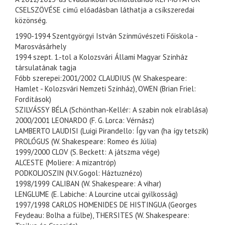
CSELSZÖVÉSE című előadásban láthatja a csíkszeredai
közönség.
1990-1994 Szentgyörgyi István Színművészeti Főiskola -
Marosvásárhely
1994 szept. 1.-tol a Kolozsvári Állami Magyar Színház
társulatának tagja
Főbb szerepei:2001/2002 CLAUDIUS (W. Shakespeare:
Hamlet - Kolozsvári Nemzeti Színház), OWEN (Brian Friel:
Fordítások)
SZILVÁSSY BÉLA (Schönthan-Kellér: A szabin nok elrablása)
2000/2001 LEONARDO (F. G. Lorca: Vérnász)
LAMBERTO LAUDISI (Luigi Pirandello: Így van (ha így tetszik)
PROLÓGUS (W. Shakespeare: Romeo és Júlia)
1999/2000 CLOV (S. Beckett: A játszma vége)
ALCESTE (Moliere: A mizantróp)
PODKOLJOSZIN (N.V.Gogol: Háztuznézo)
1998/1999 CALIBAN (W. Shakespeare: A vihar)
LENGLUME (E. Labiche: A Lourcine utcai gyilkosság)
1997/1998 CARLOS HOMENIDES DE HISTINGUA (Georges
Feydeau: Bolha a fülbe), THERSITES (W. Shakespeare: