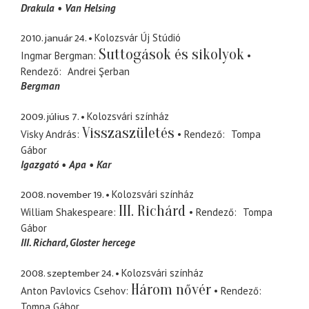
Drakula
Van Helsing
2010. január 24.
Kolozsvár Új Stúdió
Suttogások és sikolyok
Ingmar Bergman
Rendező
Andrei Şerban
Bergman
2009. július 7.
Kolozsvári színház
Visszaszületés
Visky András
Rendező
Tompa
Gábor
Igazgató
Apa
Kar
2008. november 19.
Kolozsvári színház
III. Richárd
William Shakespeare
Rendező
Tompa
Gábor
III. Richard
Gloster hercege
2008. szeptember 24.
Kolozsvári színház
Három nővér
Anton Pavlovics Csehov
Rendező
Tompa Gábor