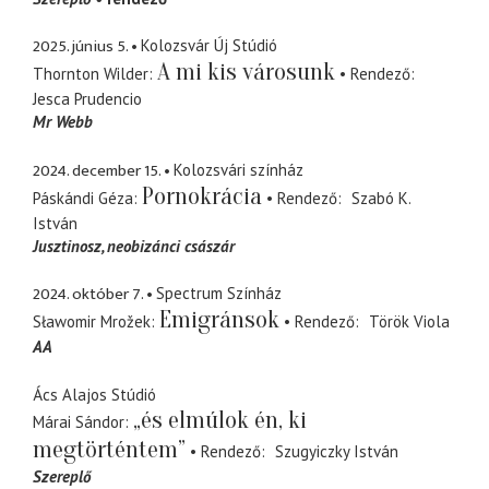
2025. június 5.
Kolozsvár Új Stúdió
A mi kis városunk
Thornton Wilder
Rendező
Jesca Prudencio
Mr Webb
2024. december 15.
Kolozsvári színház
Pornokrácia
Páskándi Géza
Rendező
Szabó K.
István
Jusztinosz
neobizánci császár
2024. október 7.
Spectrum Színház
Emigránsok
Sławomir Mrožek
Rendező
Török Viola
AA
Ács Alajos Stúdió
„és elmúlok én, ki
Márai Sándor
megtörténtem”
Rendező
Szugyiczky István
Szereplő