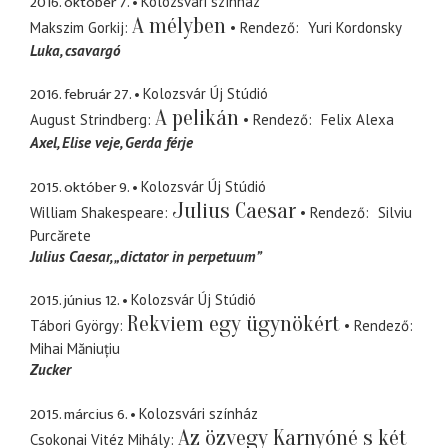
2016. október 7.
Kolozsvári színház
A mélyben
Makszim Gorkij
Rendező
Yuri Kordonsky
Luka
csavargó
2016. február 27.
Kolozsvár Új Stúdió
A pelikán
August Strindberg
Rendező
Felix Alexa
Axel
Elise veje, Gerda férje
2015. október 9.
Kolozsvár Új Stúdió
Julius Caesar
William Shakespeare
Rendező
Silviu
Purcărete
Julius Caesar
„dictator in perpetuum”
2015. június 12.
Kolozsvár Új Stúdió
Rekviem egy ügynökért
Tábori György
Rendező
Mihai Măniuțiu
Zucker
2015. március 6.
Kolozsvári színház
Az özvegy Karnyóné s két
Csokonai Vitéz Mihály