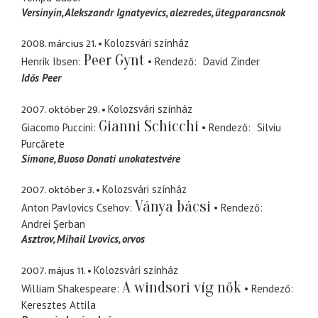
Versinyin, Alekszandr Ignatyevics
alezredes, ütegparancsnok
2008. március 21.
Kolozsvári színház
Peer Gynt
Henrik Ibsen
Rendező
David Zinder
Idős Peer
2007. október 29.
Kolozsvári színház
Gianni Schicchi
Giacomo Puccini
Rendező
Silviu
Purcărete
Simone
Buoso Donati unokatestvére
2007. október 3.
Kolozsvári színház
Ványa bácsi
Anton Pavlovics Csehov
Rendező
Andrei Şerban
Asztrov, Mihail Lvovics
orvos
2007. május 11.
Kolozsvári színház
A windsori víg nők
William Shakespeare
Rendező
Keresztes Attila