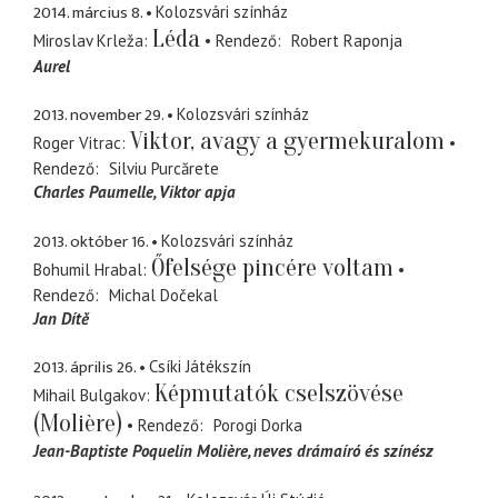
2014. március 8.
Kolozsvári színház
Léda
Miroslav Krleža
Rendező
Robert Raponja
Aurel
2013. november 29.
Kolozsvári színház
Viktor, avagy a gyermekuralom
Roger Vitrac
Rendező
Silviu Purcărete
Charles Paumelle
Viktor apja
2013. október 16.
Kolozsvári színház
Őfelsége pincére voltam
Bohumil Hrabal
Rendező
Michal Dočekal
Jan Dítě
2013. április 26.
Csíki Játékszín
Képmutatók cselszövése
Mihail Bulgakov
(Molière)
Rendező
Porogi Dorka
Jean-Baptiste Poquelin Molière
neves drámaíró és színész