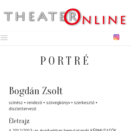
Toggle main menu visibility
PORTRÉ
Bogdán Zsolt
színész
rendező
szövegkönyv
szerkesztő
díszlettervező
Életrajz
A 2012/2013-as évadunkban bemutatandó KÉPMUTATÓK