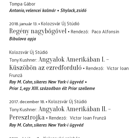
Tompa Gábor
Antonio
velencei kalmár
Shylock
zsidó
2018. január 13.
Kolozsvár Új Stúdió
Regény nagybőgővel
Rendező
Paco Alfonsín
Bibulova apja
Kolozsvár Új Stúdió
Angyalok Amerikában I. -
Tony Kushner
Küszöbön az ezredforduló
Rendező
Victor Ioan
Frunză
Roy M. Cohn
sikeres New York-i ügyvéd
Prior 1
egy XIII. században élt Prior szelleme
2017. december 18.
Kolozsvár Új Stúdió
Angyalok Amerikában II. -
Tony Kushner
Peresztrojka
Rendező
Victor Ioan Frunză
Roy M. Cohn
sikeres New York-i ügyvéd