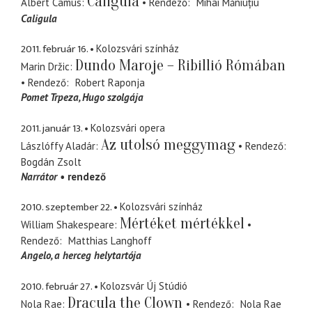
Caligula
Albert Camus
Rendező
Mihai Măniuțiu
Caligula
2011. február 16.
Kolozsvári színház
Dundo Maroje – Ribillió Rómában
Marin Držic
Rendező
Robert Raponja
Pomet Trpeza
Hugo szolgája
2011. január 13.
Kolozsvári opera
Az utolsó meggymag
Lászlóffy Aladár
Rendező
Bogdán Zsolt
Narrátor
rendező
2010. szeptember 22.
Kolozsvári színház
Mértéket mértékkel
William Shakespeare
Rendező
Matthias Langhoff
Angelo
a herceg helytartója
2010. február 27.
Kolozsvár Új Stúdió
Dracula the Clown
Nola Rae
Rendező
Nola Rae