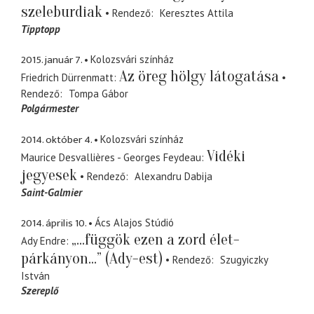
szeleburdiak
Rendező
Keresztes Attila
Tipptopp
2015. január 7.
Kolozsvári színház
Az öreg hölgy látogatása
Friedrich Dürrenmatt
Rendező
Tompa Gábor
Polgármester
2014. október 4.
Kolozsvári színház
Vidéki
Maurice Desvallières - Georges Feydeau
jegyesek
Rendező
Alexandru Dabija
Saint-Galmier
2014. április 10.
Ács Alajos Stúdió
„...függök ezen a zord élet-
Ady Endre
párkányon...” (Ady-est)
Rendező
Szugyiczky
István
Szereplő