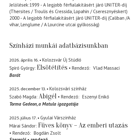
Jelölések:1999 - A legjobb férfialakításért járó UNITER-díj
(Thersites / Troulis és Cressida, Lopahin / Cseresznyéskert)
2000 - A legjobb férfialakításért járó UNITER-díj (Caliban /A
vihar, Lenglume / A Lourcine utcai gyilkosság)
Színházi munkái adatbázisunkban
2026. április 16.
Kolozsvár Új Stúdió
Elsötétítés
Spiró György
Rendező
Vlad Massaci
Barát
2025. december 13.
Kolozsvári színház
Abigél
Szabó Magda
Rendező
Eszenyi Enikő
Torma Gedeon
a Matula igazgatója
2025. július 17.
Gyulai Várszínház
Füves könyv – Az emberi utazás
Márai Sándor
Rendező
Bogdán Zsolt
Szereplő
rendező