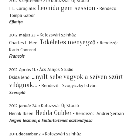
2012. szeptember 21.
Kolozsvár Új Stúdió
Leonida gem session
I. L. Caragiale
Rendező
Tompa Gábor
Efimița
2012. május 23.
Kolozsvári színház
Tökéletes menyegző
Charles L. Mee
Rendező
Karin Coonrod
Francois
2012. április 11.
Ács Alajos Stúdió
...nyílt sebe vagyok a szíven szúrt
Dsida Jenő
világnak…
Rendező
Szugyiczky István
Szereplő
2012. január 24.
Kolozsvár Új Stúdió
Hedda Gabler
Henrik Ibsen
Rendező
Andrei Şerban
Jörgen Tesman
a kultúrtörténet ösztöndíjasa
2011. december 2.
Kolozsvári színház