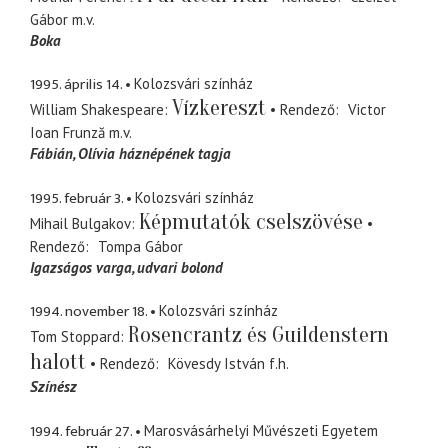
Gábor
m.v.
Boka
1995. április 14.
Kolozsvári színház
Vízkereszt
William Shakespeare
Rendező
Victor
Ioan Frunză
m.v.
Fábián
Olívia háznépének tagja
1995. február 3.
Kolozsvári színház
Képmutatók cselszövése
Mihail Bulgakov
Rendező
Tompa Gábor
Igazságos varga
udvari bolond
1994. november 18.
Kolozsvári színház
Rosencrantz és Guildenstern
Tom Stoppard
halott
Rendező
Kövesdy István
f.h.
Színész
1994. február 27.
Marosvásárhelyi Művészeti Egyetem