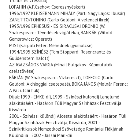
Troilus és Cressida)
LOPAHIN (A.P.Csehov: Cseresznyéskert)
1996/1997 KLEISERMANN MIHÁLY (Parti Nagy Lajos: Ibusár)
ZANETTO/TONINO (Carlo Goldoni: A velencei ikrek)
1995/1996 EPHESUSI- ÉS SIRACUSAI DROMIO (W.
Shakespeare: Tévedések vígjátéka), BANKÁR (Witold
Gombrowicz: Operett)
MISI (Kárpáti Péter: Méhednek gyümölcse)
1994/1995 SZÍNÉSZ (Tom Stoppard: Rosencrantz és
Gulidenstern halott)
AZ IGAZSÁGOS VARGA (Mihail Bulgakov: Képmutatók
cselszövése)
FÁBIÁN (W. Shakespeare: Vízkereszt), TOFFOLO (Carlo
Goldoni: A chioggiai csetepaté), BOKA JÁNOS (Molnár Ferenc:
A Pál utcai fiúk)
Díjak:1999 - EMKE díj, 1999 - Színészi különdíj Lenglumé
alakításáért - Határon Túli Magyar Színházak Fesztiválja,
Kisvárda
2001 - Színészi különdíj Alceste alakításáért - Határon Túli
Magyar Színházak Fesztiválja, Kisvárda, 2001 -
Színikritikusok Nemzetközi Szövetsége Romániai Fiókjának
Különdíja , 2002 - Jaszai Mari-díj