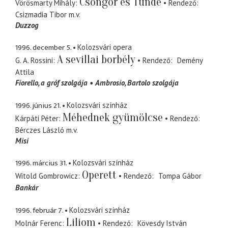
Csongor és Tünde
Vörösmarty Mihály
Rendező
Csizmadia Tibor
m.v.
Duzzog
1996. december 5.
Kolozsvári opera
A sevillai borbély
G. A. Rossini
Rendező
Demény
Attila
Fiorello
a gróf szolgája
Ambrosio
Bartolo szolgája
1996. június 21.
Kolozsvári színház
Méhednek gyümölcse
Kárpáti Péter
Rendező
Bérczes László
m.v.
Misi
1996. március 31.
Kolozsvári színház
Operett
Witold Gombrowicz
Rendező
Tompa Gábor
Bankár
1996. február 7.
Kolozsvári színház
Liliom
Molnár Ferenc
Rendező
Kövesdy István