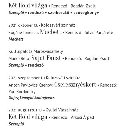
Két Hold világa
Rendező
Bogdán Zsolt
Szereplő
rendező
szerkesztő
szövegkönyv
2021. október 13.
Kolozsvári színház
Macbett
Eugčne Ionesco
Rendező
Silviu Purcărete
Macbett
Kultúrpalota Marosvásárhely
Saját Faust
Markó Béla
Rendező
Bogdán Zsolt
Szereplő
rendező
2021. szeptember 1.
Kolozsvári színház
Cseresznyéskert
Anton Pavlovics Csehov
Rendező
Yuri Kordonsky
Gajev
Leonyid Andrejevics
2021. augusztus 13.
Gyulai Várszínház
Két Hold világa
Rendező
Árkosi Árpád
Szereplő