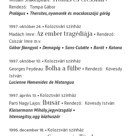
Rendező
Tompa Gábor
Prológus
Thersites
nyomorék és mocskosszájú görög
1997. október 24.
Kolozsvári színház
Az ember tragédiája
Madách Imre
Rendező
Csiszár Imre
m.v.
Gábor főangyal
Demagóg
Sans-Culotte
Barát
Katona
1997. október 10.
Kolozsvári színház
Bolha a fülbe
Georges Feydeau
Rendező
Kövesdy
István
Lucienne Homenides de Histangua
1997. április 13.
Kolozsvári színház
Ibusár
Parti Nagy Lajos
Rendező
Kövesdy István
Kleisermann Mihály
jegyvizsgáló
Istensegítsy
agg közhuszár
1996. december 18.
Kolozsvári színház