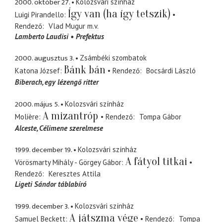
2000. október 27.
Kolozsvári színház
Így van (ha így tetszik)
Luigi Pirandello
Rendező
Vlad Mugur
m.v.
Lamberto Laudisi
Prefektus
2000. augusztus 3.
Zsámbéki szombatok
Bánk bán
Katona József
Rendező
Bocsárdi László
Biberach
egy lézengő ritter
2000. május 5.
Kolozsvári színház
A mizantróp
Molière
Rendező
Tompa Gábor
Alceste
Célimene szerelmese
1999. december 19.
Kolozsvári színház
A fátyol titkai
Vörösmarty Mihály - Görgey Gábor
Rendező
Keresztes Attila
Ligeti Sándor táblabíró
1999. december 3.
Kolozsvári színház
A játszma vége
Samuel Beckett
Rendező
Tompa