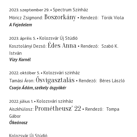
2023. szeptember 29.
Spectrum Színház
Boszorkány
Móricz Zsigmond
Rendező
Török Viola
A Fejedelem
2023. április 5.
Kolozsvár Új Stúdió
Édes Anna
Kosztolányi Dezső
Rendező
Szabó K.
István
Vizy Kornél
2022. október 5.
Kolozsvári színház
Ősvigasztalás
Tamási Áron
Rendező
Béres László
Csorja Ádám
székely ősgyökér
2022. július 1.
Kolozsvári színház
Prométheusz' 22
Aiszkhülosz
Rendező
Tompa
Gábor
Ókeánosz
Kolozsvár Új Stúdió