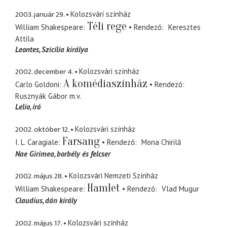
2003. január 29.
Kolozsvári színház
Téli rege
William Shakespeare
Rendező
Keresztes
Attila
Leontes
Szicília királya
2002. december 4.
Kolozsvári színház
A komédiaszínház
Carlo Goldoni
Rendező
Rusznyák Gábor
m.v.
Lelio
író
2002. október 12.
Kolozsvári színház
Farsang
I. L. Caragiale
Rendező
Mona Chirilă
Nae Girimea
borbély és felcser
2002. május 28.
Kolozsvári Nemzeti Színház
Hamlet
William Shakespeare
Rendező
Vlad Mugur
Claudius
dán király
2002. május 17.
Kolozsvári színház