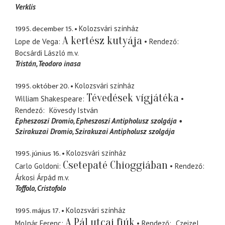
Verklis
1995. december 15.
Kolozsvári színház
A kertész kutyája
Lope de Vega
Rendező
Bocsárdi László
m.v.
Tristán
Teodoro inasa
1995. október 20.
Kolozsvári színház
Tévedések vígjátéka
William Shakespeare
Rendező
Kövesdy István
Epheszoszi Dromio
Epheszoszi Antipholusz szolgája
Szirakuzai Dromio
Szirakuzai Antipholusz szolgája
1995. június 16.
Kolozsvári színház
Csetepaté Chioggiában
Carlo Goldoni
Rendező
Árkosi Árpád
m.v.
Toffolo
Cristofolo
1995. május 17.
Kolozsvári színház
A Pál utcai fiúk
Molnár Ferenc
Rendező
Czeizel