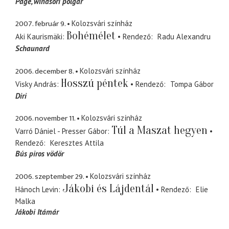
Page
windsori polgár
2007. február 9.
Kolozsvári színház
Bohémélet
Aki Kaurismäki
Rendező
Radu Alexandru
Schaunard
2006. december 8.
Kolozsvári színház
Hosszú péntek
Visky András
Rendező
Tompa Gábor
Diri
2006. november 11.
Kolozsvári színház
Túl a Maszat hegyen
Varró Dániel - Presser Gábor
Rendező
Keresztes Attila
Bús piros vödör
2006. szeptember 29.
Kolozsvári színház
Jákobi és Lájdentál
Hánoch Levin
Rendező
Elie
Malka
Jákobi Itámár