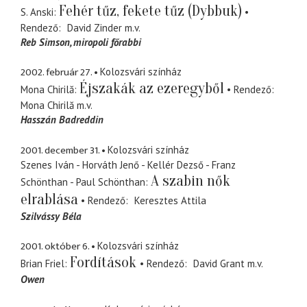
Fehér tűz, fekete tűz (Dybbuk)
S. Anski
Rendező
David Zinder
m.v.
Reb Simson
miropoli főrabbi
2002. február 27.
Kolozsvári színház
Éjszakák az ezeregyből
Mona Chirilă
Rendező
Mona Chirilă
m.v.
Hasszán Badreddin
2001. december 31.
Kolozsvári színház
Szenes Iván - Horváth Jenő - Kellér Dezső - Franz
A szabin nők
Schönthan - Paul Schönthan
elrablása
Rendező
Keresztes Attila
Szilvássy Béla
2001. október 6.
Kolozsvári színház
Fordítások
Brian Friel
Rendező
David Grant
m.v.
Owen