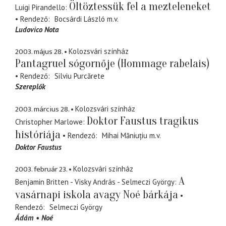
Öltöztessük fel a mezteleneket
Luigi Pirandello
Rendező
Bocsárdi László
m.v.
Ludovico Nota
2003. május 28.
Kolozsvári színház
Pantagruel sógornője (Hommage rabelais)
Rendező
Silviu Purcărete
Szereplők
2003. március 28.
Kolozsvári színház
Doktor Faustus tragikus
Christopher Marlowe
históriája
Rendező
Mihai Măniuțiu
m.v.
Doktor Faustus
2003. február 23.
Kolozsvári színház
A
Benjamin Britten - Visky András - Selmeczi György
vasárnapi iskola avagy Noé bárkája
Rendező
Selmeczi György
Ádám
Noé