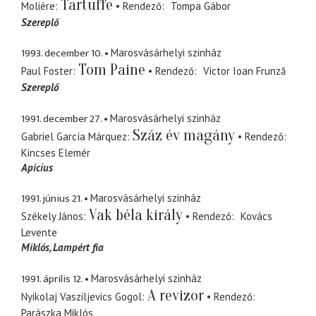
Tartuffe
Molière
Rendező
Tompa Gábor
Szereplő
1993. december 10.
Marosvásárhelyi szinház
Tom Paine
Paul Foster
Rendező
Victor Ioan Frunză
Szereplő
1991. december 27.
Marosvásárhelyi szinház
Száz év magány
Gabriel García Márquez
Rendező
Kincses Elemér
Apicius
1991. június 21.
Marosvásárhelyi szinház
Vak béla király
Székely János
Rendező
Kovács
Levente
Miklós
Lampért fia
1991. április 12.
Marosvásárhelyi szinház
A revizor
Nyikolaj Vasziljevics Gogol
Rendező
Parászka Miklós