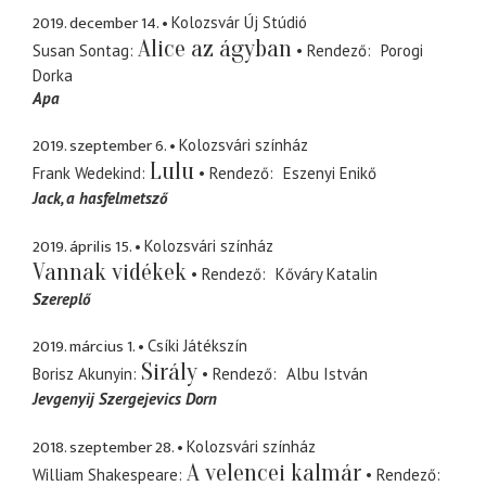
2019. december 14.
Kolozsvár Új Stúdió
Alice az ágyban
Susan Sontag
Rendező
Porogi
Dorka
Apa
2019. szeptember 6.
Kolozsvári színház
Lulu
Frank Wedekind
Rendező
Eszenyi Enikő
Jack
a hasfelmetsző
2019. április 15.
Kolozsvári színház
Vannak vidékek
Rendező
Kőváry Katalin
Szereplő
2019. március 1.
Csíki Játékszín
Sirály
Borisz Akunyin
Rendező
Albu István
Jevgenyij Szergejevics Dorn
2018. szeptember 28.
Kolozsvári színház
A velencei kalmár
William Shakespeare
Rendező