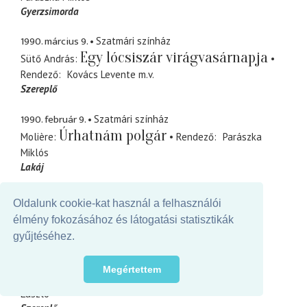
Gyerzsimorda
1990. március 9.
Szatmári színház
Egy lócsiszár virágvasárnapja
Sütő András
Rendező
Kovács Levente
m.v.
Szereplő
1990. február 9.
Szatmári színház
Úrhatnám polgár
Molière
Rendező
Parászka
Miklós
Lakáj
1989. december 31.
Szatmári színház
Oldalunk cookie-kat használ a felhasználói
Babos bál
Rendező
Ács Alajos
élmény fokozásához és látogatási statisztikák
Szereplő
gyűjtéséhez.
1988. július 9.
Figura Stúdió Színház
Megértettem
Vérnász
Federico García Lorca
Rendező
Bocsárdi
László