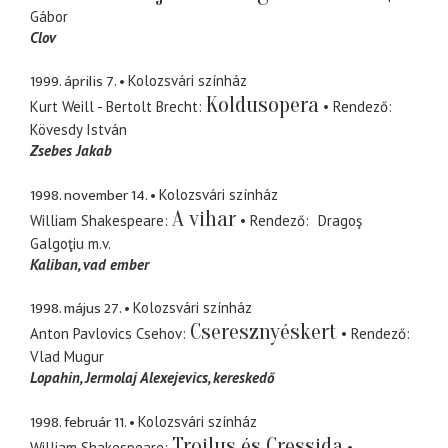
Gábor
Clov
1999. április 7.
Kolozsvári színház
Koldusopera
Kurt Weill - Bertolt Brecht
Rendező
Kövesdy István
Zsebes Jakab
1998. november 14.
Kolozsvári színház
A vihar
William Shakespeare
Rendező
Dragoş
Galgoţiu
m.v.
Kaliban
vad ember
1998. május 27.
Kolozsvári színház
Cseresznyéskert
Anton Pavlovics Csehov
Rendező
Vlad Mugur
Lopahin
Jermolaj Alexejevics, kereskedő
1998. február 11.
Kolozsvári színház
Troilus és Cressida
William Shakespeare