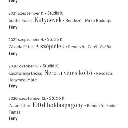
fény
2021. szeptember 11.
Stúdió K.
Kutyaévek
Günter Grass
Rendező
Mirko Radonjić
fény
2021. szeptember 4.
Stúdió K.
A széplélek
Závada Péter
Rendező
Geréb Zsófia
fény
2020. október 16.
Stúdió K.
Nero, a véres költő
Kosztolányi Dezső
Rendező
Hegymegi Máté
fény
2020. szeptember 12.
Stúdió K.
100+1 holdaspagony
Zalán Tibor
Rendező
Fodor
Tamás
fény