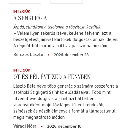
INTERJÚK
A SENKI FÁJA
Árpád, elindítom a telefonon a rögzítést, kezdjük.
– Velem ilyen tekerős izével kellene felvenni ezt a
beszélgetést, amivel Bartókék dolgoztak annak idején.
A régmúltból maradtam itt, az passzolna hozzám.
2026. december 28.
Bérczes László
INTERJÚK
ÖT ÉS FÉL ÉVTIZED A FÉNYBEN
László Béla neve több generáció számára összeforrt a
szolnoki Szigligeti Színház előadásaival. Több mint
ötvenöt éve dolgozik a színházi háttérben,
világosítóként majd fővilágosítóként rendezők,
színészek és nézők élményeit formálja láthatatlanul,
mégis meghatározó módon.
2026. december 10.
Váradi Nóra