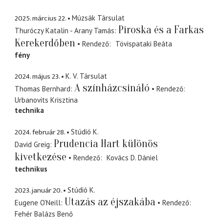
2025. március 22.
Múzsák Társulat
Piroska és a Farkas
Thuróczy Katalin - Arany Tamás
Kerekerdőben
Rendező
Tövispataki Beáta
fény
2024. május 23.
K. V. Társulat
A színházcsináló
Thomas Bernhard
Rendező
Urbanovits Krisztina
technika
2024. február 28.
Stúdió K.
Prudencia Hart különös
David Greig
kivetkezése
Rendező
Kovács D. Dániel
technikus
2023. január 20.
Stúdió K.
Utazás az éjszakába
Eugene O'Neill
Rendező
Fehér Balázs Benő