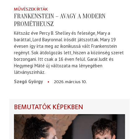
MŰVÉSZEK ÍRTÁK
FRANKENSTEIN – AVAGY A MODERN
PROMÉTHEUSZ
Kétszáz éve Percy B. Shelley és felesége, Mary a
baráttal, Lord Bayronnal írósdit játszottak. Mary 19
évesen így írta meg az ikonikussá vált Frankenstein
regényt. Sok átdolgozás lett, hiszen a közönség szeret
borzongani. Itt csak a 16 éven felül. Garai Judit és
Hegymegi Máté új változata ma lényegében
látványszínház.
2026. március 10.
Szegő György
BEMUTATÓK KÉPEKBEN