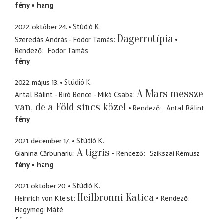
fény
hang
2022. október 24.
Stúdió K.
Dagerrotípia
Szeredás András - Fodor Tamás
Rendező
Fodor Tamás
fény
2022. május 13.
Stúdió K.
A Mars messze
Antal Bálint - Bíró Bence - Mikó Csaba
van, de a Föld sincs közel
Rendező
Antal Bálint
fény
2021. december 17.
Stúdió K.
A tigris
Gianina Cărbunariu
Rendező
Szikszai Rémusz
fény
hang
2021. október 20.
Stúdió K.
Heilbronni Katica
Heinrich von Kleist
Rendező
Hegymegi Máté