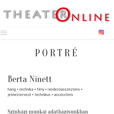
Toggle main menu visibility
PORTRÉ
Berta Ninett
hang
technika
fény
rendezőasszisztens
jelmeztervező
technikus
asszisztens
Színházi munkái adatbázisunkban