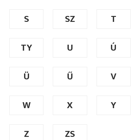
S
SZ
T
TY
U
Ú
Ü
Ű
V
W
X
Y
Z
ZS