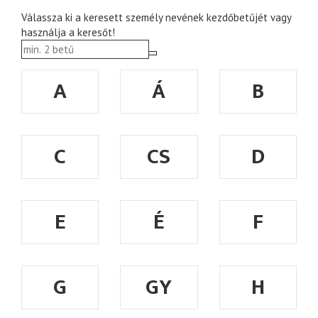
Válassza ki a keresett személy nevének kezdőbetűjét vagy
használja a keresőt!
A
Á
B
C
CS
D
E
É
F
G
GY
H