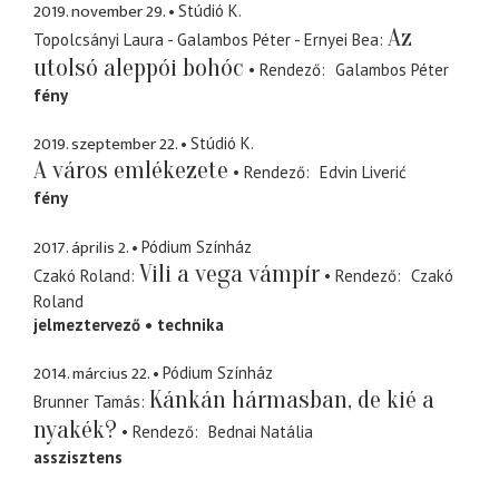
2019. november 29.
Stúdió K.
Az
Topolcsányi Laura - Galambos Péter - Ernyei Bea
utolsó aleppói bohóc
Rendező
Galambos Péter
fény
2019. szeptember 22.
Stúdió K.
A város emlékezete
Rendező
Edvin Liverić
fény
2017. április 2.
Pódium Színház
Vili a vega vámpír
Czakó Roland
Rendező
Czakó
Roland
jelmeztervező
technika
2014. március 22.
Pódium Színház
Kánkán hármasban, de kié a
Brunner Tamás
nyakék?
Rendező
Bednai Natália
asszisztens