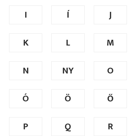
I
Í
J
K
L
M
N
NY
O
Ó
Ö
Ő
P
Q
R