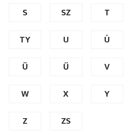
S
SZ
T
TY
U
Ú
Ü
Ű
V
W
X
Y
Z
ZS