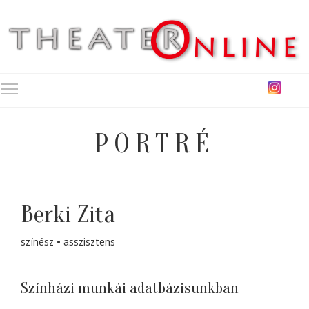
Toggle main menu visibility
PORTRÉ
Berki Zita
színész
asszisztens
Színházi munkái adatbázisunkban