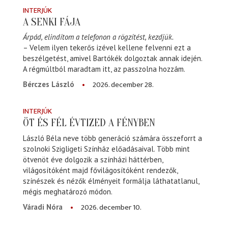
INTERJÚK
A SENKI FÁJA
Árpád, elindítom a telefonon a rögzítést, kezdjük.
– Velem ilyen tekerős izével kellene felvenni ezt a
beszélgetést, amivel Bartókék dolgoztak annak idején.
A régmúltból maradtam itt, az passzolna hozzám.
2026. december 28.
Bérczes László
INTERJÚK
ÖT ÉS FÉL ÉVTIZED A FÉNYBEN
László Béla neve több generáció számára összeforrt a
szolnoki Szigligeti Színház előadásaival. Több mint
ötvenöt éve dolgozik a színházi háttérben,
világosítóként majd fővilágosítóként rendezők,
színészek és nézők élményeit formálja láthatatlanul,
mégis meghatározó módon.
2026. december 10.
Váradi Nóra