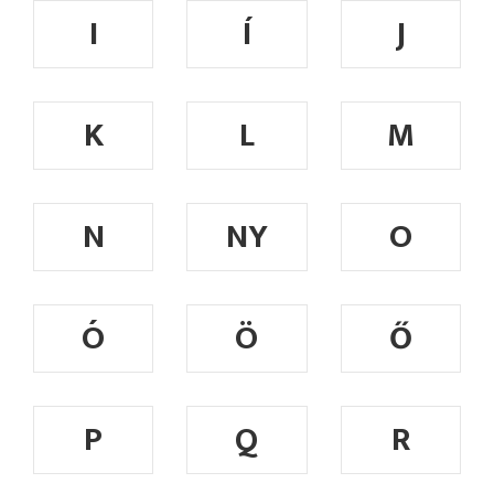
I
Í
J
K
L
M
N
NY
O
Ó
Ö
Ő
P
Q
R