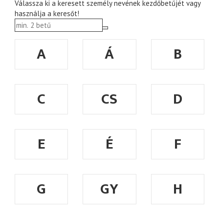
Válassza ki a keresett személy nevének kezdőbetűjét vagy
használja a keresőt!
A
Á
B
C
CS
D
E
É
F
G
GY
H