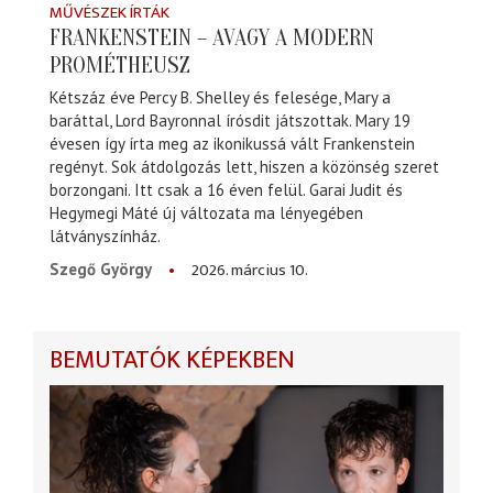
MŰVÉSZEK ÍRTÁK
FRANKENSTEIN – AVAGY A MODERN
PROMÉTHEUSZ
Kétszáz éve Percy B. Shelley és felesége, Mary a
baráttal, Lord Bayronnal írósdit játszottak. Mary 19
évesen így írta meg az ikonikussá vált Frankenstein
regényt. Sok átdolgozás lett, hiszen a közönség szeret
borzongani. Itt csak a 16 éven felül. Garai Judit és
Hegymegi Máté új változata ma lényegében
látványszínház.
2026. március 10.
Szegő György
BEMUTATÓK KÉPEKBEN