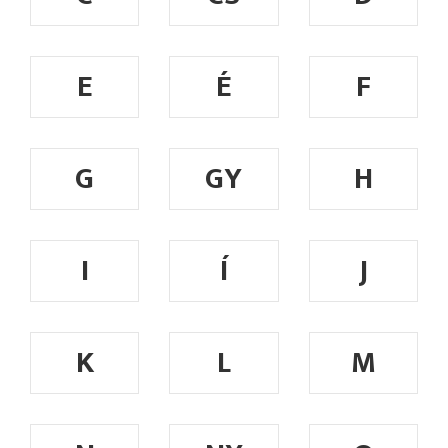
E
É
F
G
GY
H
I
Í
J
K
L
M