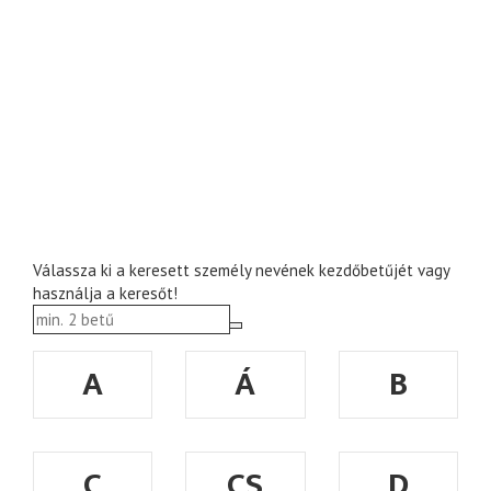
Válassza ki a keresett személy nevének kezdőbetűjét vagy
használja a keresőt!
A
Á
B
C
CS
D