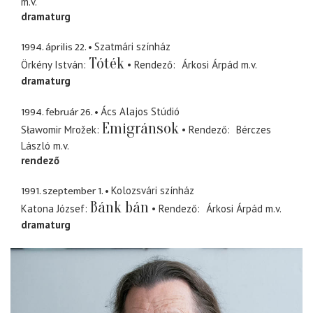
m.v.
dramaturg
1994. április 22.
Szatmári színház
Tóték
Örkény István
Rendező
Árkosi Árpád
m.v.
dramaturg
1994. február 26.
Ács Alajos Stúdió
Emigránsok
Sławomir Mrožek
Rendező
Bérczes
László
m.v.
rendező
1991. szeptember 1.
Kolozsvári színház
Bánk bán
Katona József
Rendező
Árkosi Árpád
m.v.
dramaturg