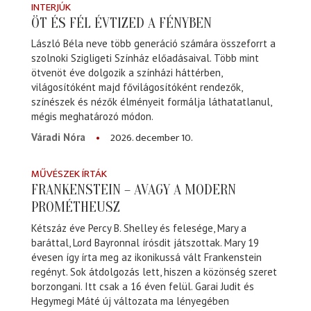
INTERJÚK
ÖT ÉS FÉL ÉVTIZED A FÉNYBEN
László Béla neve több generáció számára összeforrt a
szolnoki Szigligeti Színház előadásaival. Több mint
ötvenöt éve dolgozik a színházi háttérben,
világosítóként majd fővilágosítóként rendezők,
színészek és nézők élményeit formálja láthatatlanul,
mégis meghatározó módon.
2026. december 10.
Váradi Nóra
MŰVÉSZEK ÍRTÁK
FRANKENSTEIN – AVAGY A MODERN
PROMÉTHEUSZ
Kétszáz éve Percy B. Shelley és felesége, Mary a
baráttal, Lord Bayronnal írósdit játszottak. Mary 19
évesen így írta meg az ikonikussá vált Frankenstein
regényt. Sok átdolgozás lett, hiszen a közönség szeret
borzongani. Itt csak a 16 éven felül. Garai Judit és
Hegymegi Máté új változata ma lényegében