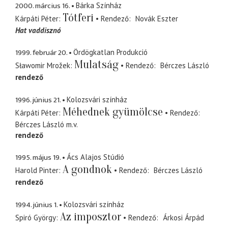
2000. március 16.
Bárka Színház
Tótferi
Kárpáti Péter
Rendező
Novák Eszter
Hat vaddisznó
1999. február 20.
Ördögkatlan Produkció
Mulatság
Sławomir Mrožek
Rendező
Bérczes László
rendező
1996. június 21.
Kolozsvári színház
Méhednek gyümölcse
Kárpáti Péter
Rendező
Bérczes László
m.v.
rendező
1995. május 19.
Ács Alajos Stúdió
A gondnok
Harold Pinter
Rendező
Bérczes László
rendező
1994. június 1.
Kolozsvári színház
Az imposztor
Spiró György
Rendező
Árkosi Árpád