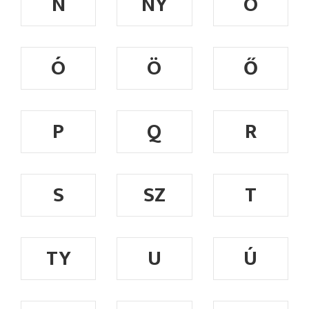
N
NY
O
Ó
Ö
Ő
P
Q
R
S
SZ
T
TY
U
Ú