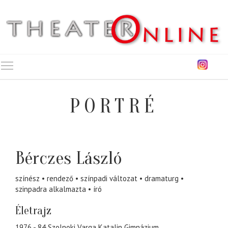
Toggle main menu visibility
PORTRÉ
Bérczes László
színész
rendező
színpadi változat
dramaturg
szinpadra alkalmazta
író
Életrajz
1976 - 84 Szolnoki Varga Katalin Gimnázium