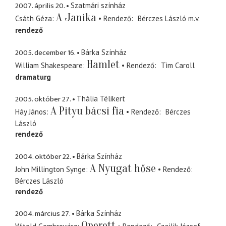
2007. április 20.
Szatmári színház
A Janika
Csáth Géza
Rendező
Bérczes László
m.v.
rendező
2005. december 16.
Bárka Színház
Hamlet
William Shakespeare
Rendező
Tim Caroll
dramaturg
2005. október 27.
Thália Télikert
A Pityu bácsi fia
Háy János
Rendező
Bérczes
László
rendező
2004. október 22.
Bárka Színház
A Nyugat hőse
John Millington Synge
Rendező
Bérczes László
rendező
2004. március 27.
Bárka Színház
Operett