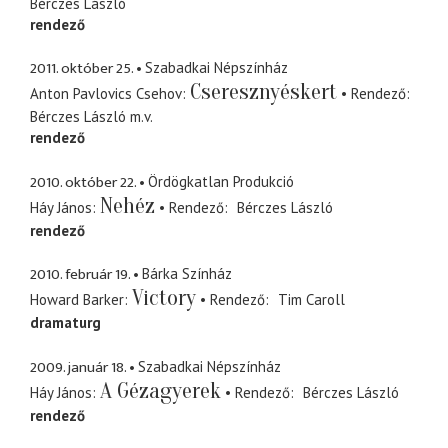
Bérczes László
rendező
2011. október 25.
Szabadkai Népszínház
Cseresznyéskert
Anton Pavlovics Csehov
Rendező
Bérczes László
m.v.
rendező
2010. október 22.
Ördögkatlan Produkció
Nehéz
Háy János
Rendező
Bérczes László
rendező
2010. február 19.
Bárka Színház
Victory
Howard Barker
Rendező
Tim Caroll
dramaturg
2009. január 18.
Szabadkai Népszínház
A Gézagyerek
Háy János
Rendező
Bérczes László
rendező