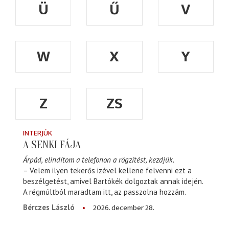
Ü
Ű
V
W
X
Y
Z
ZS
INTERJÚK
A SENKI FÁJA
Árpád, elindítom a telefonon a rögzítést, kezdjük.
– Velem ilyen tekerős izével kellene felvenni ezt a
beszélgetést, amivel Bartókék dolgoztak annak idején.
A régmúltból maradtam itt, az passzolna hozzám.
2026. december 28.
Bérczes László