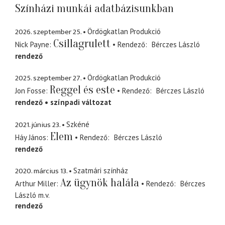
Színházi munkái adatbázisunkban
2026. szeptember 25.
Ördögkatlan Produkció
Csillagrulett
Nick Payne
Rendező
Bérczes László
rendező
2025. szeptember 27.
Ördögkatlan Produkció
Reggel és este
Jon Fosse
Rendező
Bérczes László
rendező
színpadi változat
2021. június 23.
Szkéné
Elem
Háy János
Rendező
Bérczes László
rendező
2020. március 13.
Szatmári színház
Az ügynök halála
Arthur Miller
Rendező
Bérczes
László
m.v.
rendező