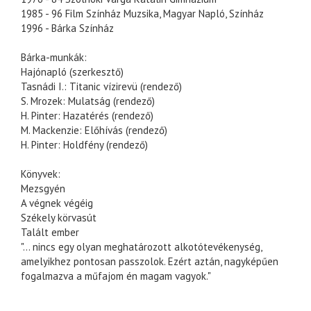
1985 - 96 Film Színház Muzsika, Magyar Napló, Színház
1996 - Bárka Színház
Bárka-munkák:
Hajónapló (szerkesztő)
Tasnádi I.: Titanic vízirevü (rendező)
S. Mrozek: Mulatság (rendező)
H. Pinter: Hazatérés (rendező)
M. Mackenzie: Előhívás (rendező)
H. Pinter: Holdfény (rendező)
Könyvek:
Mezsgyén
A végnek végéig
Székely körvasút
Talált ember
"... nincs egy olyan meghatározott alkotótevékenység,
amelyikhez pontosan passzolok. Ezért aztán, nagyképűen
fogalmazva a műfajom én magam vagyok."