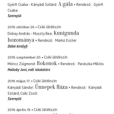
A gála
Györfi Csaba - Kányádi Szilárd
Rendező
Györfi
Csaba
Szereplő
2019. október 29.
Csíki Játékszín
Kunigunda
Dobay András - Muszty Bea
hozománya
Rendező
Márkó Eszter
Dákó királyfi
2019. szeptember 20.
Csíki Játékszín
Rokonok
Móricz Zsigmond
Rendező
Parászka Miklós
Hollaky Jani
volt iskolatárs
2019. május 17.
Csíki Játékszín
Ünnepek Háza
Kányádi Sándor
Rendező
Kányádi
Szilárd
Csiki Zsolt
Szereplő
2019. április 19.
Csíki Játékszín