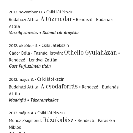
2012. november 13.
Csíki Játékszín
A tűzmadár
Budaházi Attila
Rendező
Budaházi
Attila
Vaszilij cárevics
Dolmat cár árnyéka
2012. október 5.
Csíki Játékszín
Othello Gyulaházán
Gádor Béla - Tasnádi István
Rendező
Lendvai Zoltán
Gass Pufi
szintén titán
2012. május 8.
Csíki Játékszín
A csodaforrás
Budaházi Attila
Rendező
Budaházi
Attila
Madárfiú
Tűzaranykakas
2012. május 4.
Csíki Játékszín
Búzakalász
Móricz Zsigmond
Rendező
Parászka
Miklós