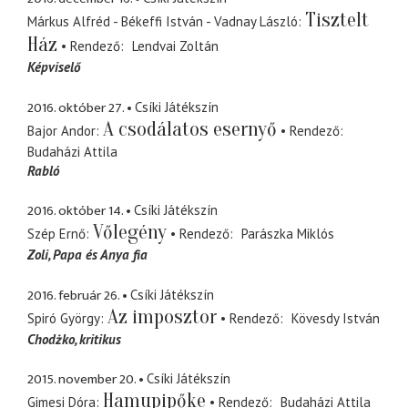
Tisztelt
Márkus Alfréd - Békeffi István - Vadnay László
Ház
Rendező
Lendvai Zoltán
Képviselő
2016. október 27.
Csíki Játékszín
A csodálatos esernyő
Bajor Andor
Rendező
Budaházi Attila
Rabló
2016. október 14.
Csíki Játékszín
Vőlegény
Szép Ernő
Rendező
Parászka Miklós
Zoli
Papa és Anya fia
2016. február 26.
Csíki Játékszín
Az imposztor
Spiró György
Rendező
Kövesdy István
Chodżko
kritikus
2015. november 20.
Csíki Játékszín
Hamupipőke
Gimesi Dóra
Rendező
Budaházi Attila