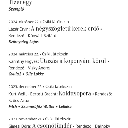
Tizenegy
Szereplő
2024. október 22.
Csíki Játékszín
A négyszögletű kerek erdő
Lázár Ervin
Rendező
Kányádi Szilárd
Szörnyeteg Lajos
2024. március 22.
Csíki Játékszín
Utazás a koponyám körül
Karinthy Frigyes
Rendező
Visky Andrej
Gyula2
Olle Lokke
2023. december 22.
Csíki Játékszín
Koldusopera
Kurt Weill - Bertolt Brecht
Rendező
Szőcs Artur
Filch
Szomorúfűz Walter
Lelkész
2023. november 21.
Csíki Játékszín
A csomótündér
Gimesi Dóra
Rendező
Dálnoky