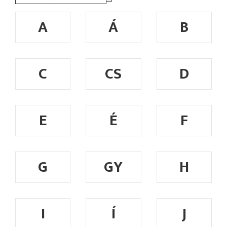
A
Á
B
C
CS
D
E
É
F
G
GY
H
I
Í
J