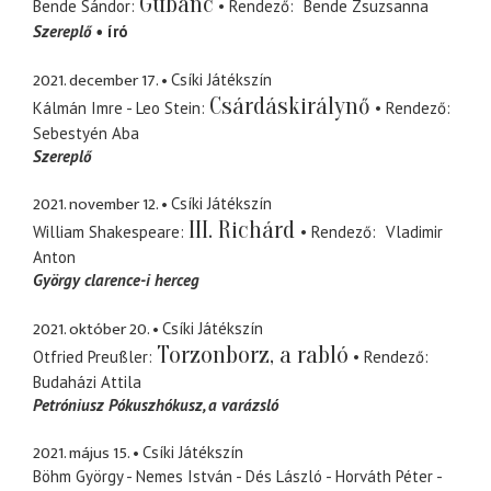
Gubanc
Bende Sándor
Rendező
Bende Zsuzsanna
Szereplő
író
2021. december 17.
Csíki Játékszín
Csárdáskirálynő
Kálmán Imre - Leo Stein
Rendező
Sebestyén Aba
Szereplő
2021. november 12.
Csíki Játékszín
III. Richárd
William Shakespeare
Rendező
Vladimir
Anton
György clarence-i herceg
2021. október 20.
Csíki Játékszín
Torzonborz, a rabló
Otfried Preußler
Rendező
Budaházi Attila
Petróniusz Pókuszhókusz
a varázsló
2021. május 15.
Csíki Játékszín
Böhm György - Nemes István - Dés László - Horváth Péter -