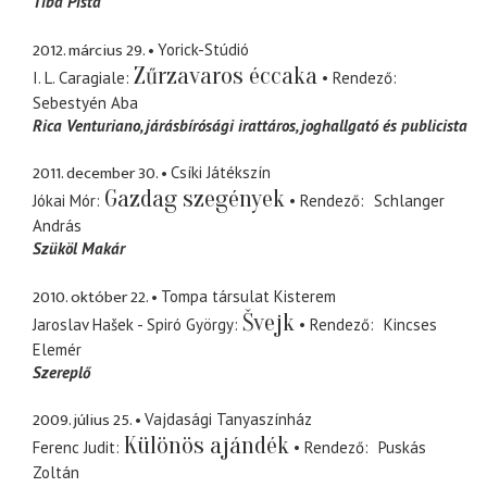
Tiba Pista
2012. március 29.
Yorick-Stúdió
Zűrzavaros éccaka
I. L. Caragiale
Rendező
Sebestyén Aba
Rica Venturiano
járásbírósági irattáros, joghallgató és publicista
2011. december 30.
Csíki Játékszín
Gazdag szegények
Jókai Mór
Rendező
Schlanger
András
Szüköl Makár
2010. október 22.
Tompa társulat Kisterem
Švejk
Jaroslav Hašek - Spiró György
Rendező
Kincses
Elemér
Szereplő
2009. július 25.
Vajdasági Tanyaszínház
Különös ajándék
Ferenc Judit
Rendező
Puskás
Zoltán