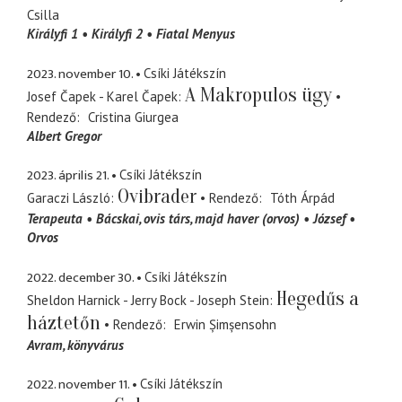
Csilla
Királyfi 1
Királyfi 2
Fiatal Menyus
2023. november 10.
Csíki Játékszín
A Makropulos ügy
Josef Čapek - Karel Čapek
Rendező
Cristina Giurgea
Albert Gregor
2023. április 21.
Csíki Játékszín
Ovibrader
Garaczi László
Rendező
Tóth Árpád
Terapeuta
Bácskai
ovis társ, majd haver (orvos)
József
Orvos
2022. december 30.
Csíki Játékszín
Hegedűs a
Sheldon Harnick - Jerry Bock - Joseph Stein
háztetőn
Rendező
Erwin Șimșensohn
Avram
könyvárus
2022. november 11.
Csíki Játékszín