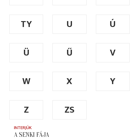
TY
U
Ú
Ü
Ű
V
W
X
Y
Z
ZS
INTERJÚK
A SENKI FÁJA