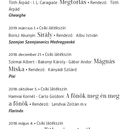
Megtorlás
Tóth Árpád - I. L. Caragiale
Rendező
Tóth
Árpád
Gheorghe
2019. március 1.
Csíki Játékszín
Sirály
Borisz Akunyin
Rendező
Albu István
Szemjon Szemjonovics Medvegyenkó
2018. december 21.
Csíki Játékszín
Mágnás
Szirmai Albert - Bakonyi Károly - Gábor Andor
Miska
Rendező
Kányádi Szilárd
Pixi
2018. október 5.
Csíki Játékszín
A főnök meg én meg
Hamvai Kornél - Carlo Goldoni
a főnök
Rendező
Lendvai Zoltán
m.v.
Florindo
2018. május 4.
Csíki Játékszín