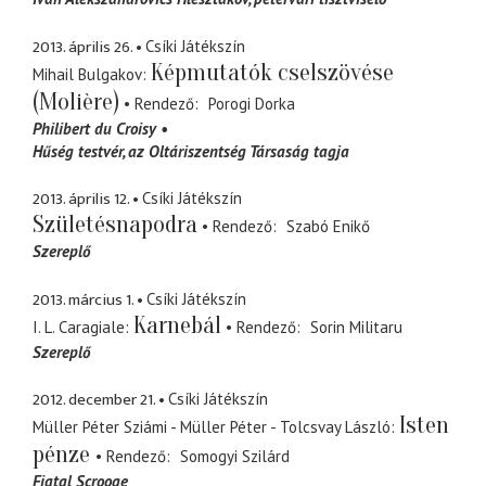
2013. április 26.
Csíki Játékszín
Képmutatók cselszövése
Mihail Bulgakov
(Molière)
Rendező
Porogi Dorka
Philibert du Croisy
Hűség testvér
az Oltáriszentség Társaság tagja
2013. április 12.
Csíki Játékszín
Születésnapodra
Rendező
Szabó Enikő
Szereplő
2013. március 1.
Csíki Játékszín
Karnebál
I. L. Caragiale
Rendező
Sorin Militaru
Szereplő
2012. december 21.
Csíki Játékszín
Isten
Müller Péter Sziámi - Müller Péter - Tolcsvay László
pénze
Rendező
Somogyi Szilárd
Fiatal Scrooge