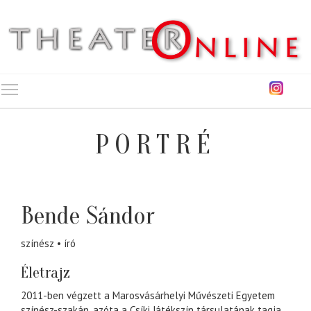
Toggle main menu visibility
PORTRÉ
Bende Sándor
színész
író
Életrajz
2011-ben végzett a Marosvásárhelyi Művészeti Egyetem
színész-szakán, azóta a Csíki Játékszín társulatának tagja.