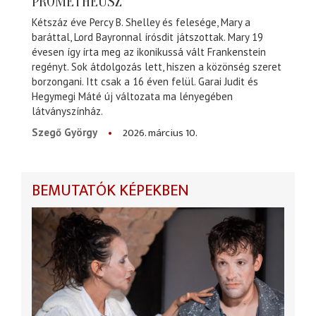
PROMÉTHEUSZ
Kétszáz éve Percy B. Shelley és felesége, Mary a
baráttal, Lord Bayronnal írósdit játszottak. Mary 19
évesen így írta meg az ikonikussá vált Frankenstein
regényt. Sok átdolgozás lett, hiszen a közönség szeret
borzongani. Itt csak a 16 éven felül. Garai Judit és
Hegymegi Máté új változata ma lényegében
látványszínház.
2026. március 10.
Szegő György
BEMUTATÓK KÉPEKBEN