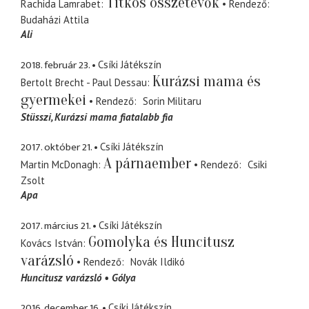
Titkos összetevők
Rachida Lamrabet
Rendező
Budaházi Attila
Ali
2018. február 23.
Csíki Játékszín
Kurázsi mama és
Bertolt Brecht - Paul Dessau
gyermekei
Rendező
Sorin Militaru
Stüsszi
Kurázsi mama fiatalabb fia
2017. október 21.
Csíki Játékszín
A párnaember
Martin McDonagh
Rendező
Csiki
Zsolt
Apa
2017. március 21.
Csíki Játékszín
Gomolyka és Huncitusz
Kovács István
varázsló
Rendező
Novák Ildikó
Huncitusz varázsló
Gólya
2016. december 16.
Csíki Játékszín