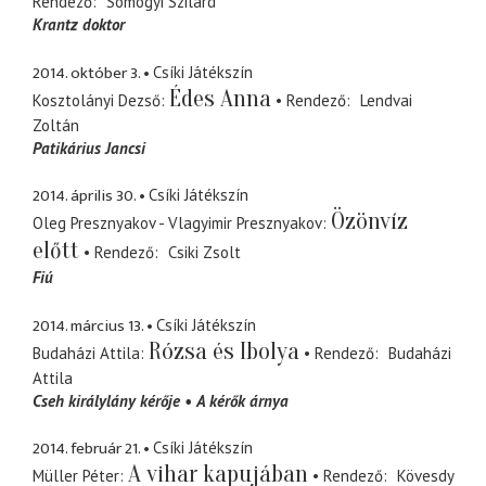
Rendező
Somogyi Szilárd
Krantz doktor
2014. október 3.
Csíki Játékszín
Édes Anna
Kosztolányi Dezső
Rendező
Lendvai
Zoltán
Patikárius Jancsi
2014. április 30.
Csíki Játékszín
Özönvíz
Oleg Presznyakov - Vlagyimir Presznyakov
előtt
Rendező
Csiki Zsolt
Fiú
2014. március 13.
Csíki Játékszín
Rózsa és Ibolya
Budaházi Attila
Rendező
Budaházi
Attila
Cseh királylány kérője
A kérők árnya
2014. február 21.
Csíki Játékszín
A vihar kapujában
Müller Péter
Rendező
Kövesdy