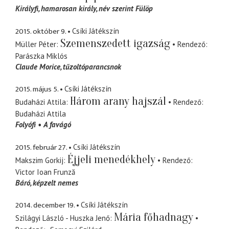
Királyfi
hamarosan király, név szerint Fülöp
2015. október 9.
Csíki Játékszín
Szemenszedett igazság
Müller Péter
Rendező
Parászka Miklós
Claude Morice
tűzoltóparancsnok
2015. május 5.
Csíki Játékszín
Három arany hajszál
Budaházi Attila
Rendező
Budaházi Attila
Folyófi
A favágó
2015. február 27.
Csíki Játékszín
Éjjeli menedékhely
Makszim Gorkij
Rendező
Victor Ioan Frunză
Báró
képzelt nemes
2014. december 19.
Csíki Játékszín
Mária főhadnagy
Szilágyi László - Huszka Jenő