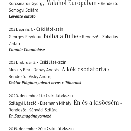
Valahol Európában
Korcsmáros György
Rendező
Somogyi Szilárd
Levente oktató
2021. április 1.
Csíki Játékszín
Bolha a fülbe
Georges Feydeau
Rendező
Zakariás
Zalán
Camille Chandebise
2021. február 5.
Csíki Játékszín
A kék csodatorta
Muszty Bea - Dobay András
Rendező
Visky Andrej
Doktor Plágium, udvari orvos
Tábornok
2020. december 11.
Csíki Játékszín
Én és a kisöcsém
Szilágyi László - Eisemann Mihály
Rendező
Kányádi Szilárd
Dr. Sas
magánnyomozó
2019. december 20.
Csíki Játékszín