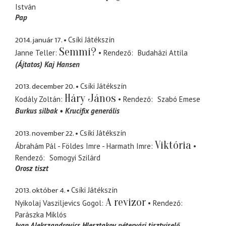
István
Pap
2014. január 17.
Csíki Játékszín
Semmi?
Janne Teller
Rendező
Budaházi Attila
(Ájtatos) Kaj Hansen
2013. december 20.
Csíki Játékszín
Háry János
Kodály Zoltán
Rendező
Szabó Emese
Burkus silbak
Krucifix generális
2013. november 22.
Csíki Játékszín
Viktória
Ábrahám Pál - Földes Imre - Harmath Imre
Rendező
Somogyi Szilárd
Orosz tiszt
2013. október 4.
Csíki Játékszín
A revizor
Nyikolaj Vasziljevics Gogol
Rendező
Parászka Miklós
Ivan Alekszandrovics Hlesztakov
pétervári tisztviselő