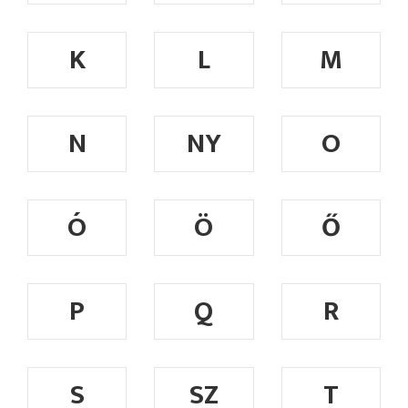
K
L
M
N
NY
O
Ó
Ö
Ő
P
Q
R
S
SZ
T