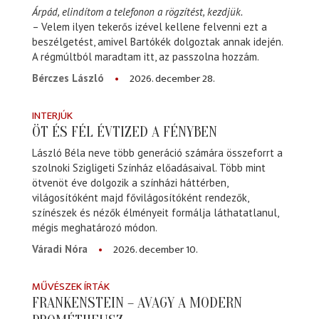
Árpád, elindítom a telefonon a rögzítést, kezdjük.
– Velem ilyen tekerős izével kellene felvenni ezt a
beszélgetést, amivel Bartókék dolgoztak annak idején.
A régmúltból maradtam itt, az passzolna hozzám.
2026. december 28.
Bérczes László
INTERJÚK
ÖT ÉS FÉL ÉVTIZED A FÉNYBEN
László Béla neve több generáció számára összeforrt a
szolnoki Szigligeti Színház előadásaival. Több mint
ötvenöt éve dolgozik a színházi háttérben,
világosítóként majd fővilágosítóként rendezők,
színészek és nézők élményeit formálja láthatatlanul,
mégis meghatározó módon.
2026. december 10.
Váradi Nóra
MŰVÉSZEK ÍRTÁK
FRANKENSTEIN – AVAGY A MODERN