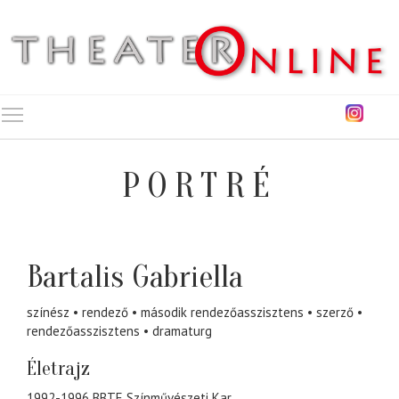
Toggle main menu visibility
PORTRÉ
Bartalis Gabriella
színész
rendező
második rendezőasszisztens
szerző
rendezőasszisztens
dramaturg
Életrajz
1992-1996 BBTE Színművészeti Kar