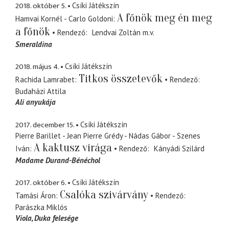
2018. október 5.
Csíki Játékszín
A főnök meg én meg
Hamvai Kornél - Carlo Goldoni
a főnök
Rendező
Lendvai Zoltán
m.v.
Smeraldina
2018. május 4.
Csíki Játékszín
Titkos összetevők
Rachida Lamrabet
Rendező
Budaházi Attila
Ali anyukája
2017. december 15.
Csíki Játékszín
Pierre Barillet - Jean Pierre Grédy - Nádas Gábor - Szenes
A kaktusz virága
Iván
Rendező
Kányádi Szilárd
Madame Durand-Bénéchol
2017. október 6.
Csíki Játékszín
Csalóka szivárvány
Tamási Áron
Rendező
Parászka Miklós
Viola
Duka felesége