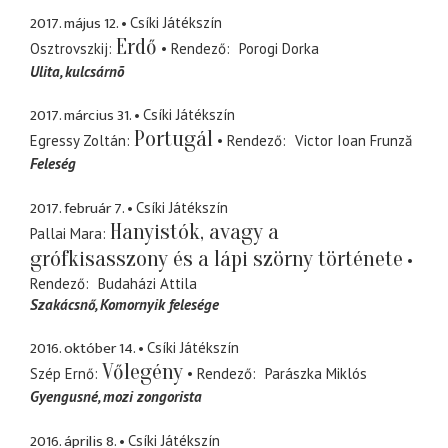
2017. május 12.
Csíki Játékszín
Erdő
Osztrovszkij
Rendező
Porogi Dorka
Ulita
kulcsárnõ
2017. március 31.
Csíki Játékszín
Portugál
Egressy Zoltán
Rendező
Victor Ioan Frunză
Feleség
2017. február 7.
Csíki Játékszín
Hanyistók, avagy a
Pallai Mara
grófkisasszony és a lápi szörny története
Rendező
Budaházi Attila
Szakácsnő
Komornyik felesége
2016. október 14.
Csíki Játékszín
Vőlegény
Szép Ernő
Rendező
Parászka Miklós
Gyengusné
mozi zongorista
2016. április 8.
Csíki Játékszín