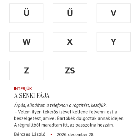
Ü
Ű
V
W
X
Y
Z
ZS
INTERJÚK
A SENKI FÁJA
Árpád, elindítom a telefonon a rögzítést, kezdjük.
– Velem ilyen tekerős izével kellene felvenni ezt a
beszélgetést, amivel Bartókék dolgoztak annak idején.
A régmúltból maradtam itt, az passzolna hozzám.
2026. december 28.
Bérczes László