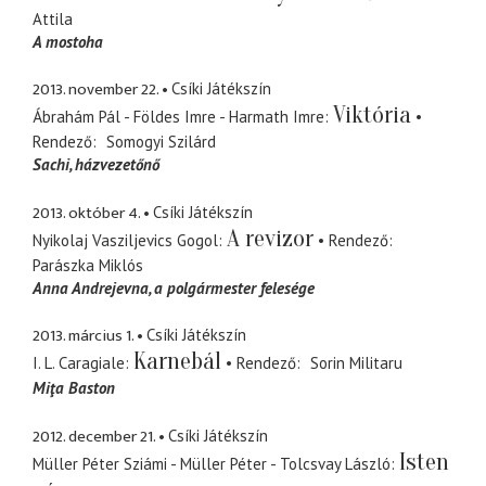
Attila
A mostoha
2013. november 22.
Csíki Játékszín
Viktória
Ábrahám Pál - Földes Imre - Harmath Imre
Rendező
Somogyi Szilárd
Sachi
házvezetőnő
2013. október 4.
Csíki Játékszín
A revizor
Nyikolaj Vasziljevics Gogol
Rendező
Parászka Miklós
Anna Andrejevna
a polgármester felesége
2013. március 1.
Csíki Játékszín
Karnebál
I. L. Caragiale
Rendező
Sorin Militaru
Miţa Baston
2012. december 21.
Csíki Játékszín
Isten
Müller Péter Sziámi - Müller Péter - Tolcsvay László