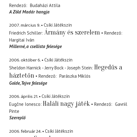
Rendező
Budaházi Attila
A Zöld Madár hangja
2007. március 9.
Csíki Játékszín
Ármány és szerelem
Friedrich Schiller
Rendező
Hargitai Iván
Millerné
a csellista felesége
2006. október 6.
Csíki Játékszín
Hegedűs a
Sheldon Harnick - Jerry Bock - Joseph Stein
háztetőn
Rendező
Parászka Miklós
Golde
Tejve felesége
2006. április 21.
Csíki Játékszín
Haláli nagy játék
Eugčne Ionesco
Rendező
Gavriil
Pinte
Szereplő
2006. február 24.
Csíki Játékszín