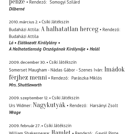
pénze
Rendező
Somogyi Szilárd
Dilberné
2010. március 2.
Csíki Játékszín
A halhatatlan herceg
Budaházi Attila
Rendező
Budaházi Attila
Ló
Elátkozott Királylány
A Halhatatlanság Országának Királynője
Halál
2009. december 30.
Csíki Játékszín
Imádok
Somerset Maugham - Nádas Gábor - Szenes Iván
férjhez menni
Rendező
Parászka Miklós
Mrs. Shuttleworth
2009. szeptember 12.
Csíki Játékszín
Nagykutyák
Urs Widmer
Rendező
Harsányi Zsolt
Wrage
2009. február 27.
Csíki Játékszín
Hamlet
William Shakespeare
Rendező
Gavriil Pinte