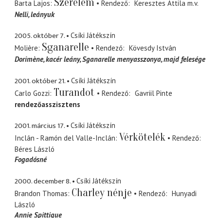
Szerelem
Barta Lajos
Rendező
Keresztes Attila
m.v.
Nelli
leányuk
2005. október 7.
Csíki Játékszín
Sganarelle
Molière
Rendező
Kövesdy István
Dorimène
kacér leány, Sganarelle menyasszonya, majd felesége
2001. október 21.
Csíki Játékszín
Turandot
Carlo Gozzi
Rendező
Gavriil Pinte
rendezőasszisztens
2001. március 17.
Csíki Játékszín
Vérkötelék
Inclán - Ramón del Valle-Inclán
Rendező
Béres László
Fogadósné
2000. december 8.
Csíki Játékszín
Charley nénje
Brandon Thomas
Rendező
Hunyadi
László
Annie Spittigue