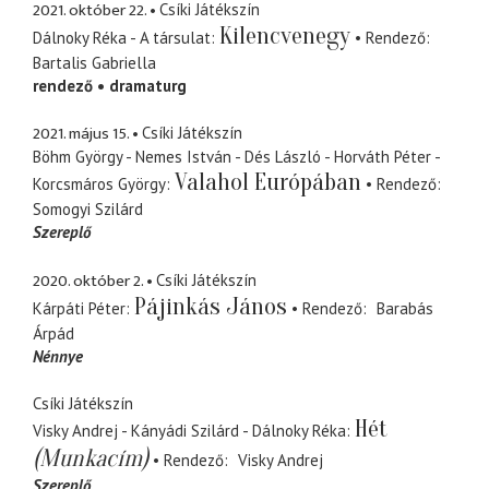
2021. október 22.
Csíki Játékszín
Kilencvenegy
Dálnoky Réka - A társulat
Rendező
Bartalis Gabriella
rendező
dramaturg
2021. május 15.
Csíki Játékszín
Böhm György - Nemes István - Dés László - Horváth Péter -
Valahol Európában
Korcsmáros György
Rendező
Somogyi Szilárd
Szereplő
2020. október 2.
Csíki Játékszín
Pájinkás János
Kárpáti Péter
Rendező
Barabás
Árpád
Nénnye
Csíki Játékszín
Hét
Visky Andrej - Kányádi Szilárd - Dálnoky Réka
(Munkacím)
Rendező
Visky Andrej
Szereplő