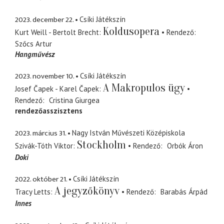
2023. december 22.
Csíki Játékszín
Koldusopera
Kurt Weill - Bertolt Brecht
Rendező
Szőcs Artur
Hangművész
2023. november 10.
Csíki Játékszín
A Makropulos ügy
Josef Čapek - Karel Čapek
Rendező
Cristina Giurgea
rendezőasszisztens
2023. március 31.
Nagy István Művészeti Középiskola
Stockholm
Szivák-Tóth Viktor
Rendező
Orbók Áron
Doki
2022. október 21.
Csíki Játékszín
A jegyzőkönyv
Tracy Letts
Rendező
Barabás Árpád
Innes