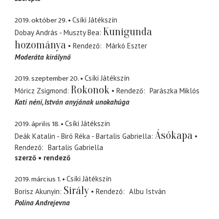
2019. október 29.
Csíki Játékszín
Kunigunda
Dobay András - Muszty Bea
hozománya
Rendező
Márkó Eszter
Moderáta királynő
2019. szeptember 20.
Csíki Játékszín
Rokonok
Móricz Zsigmond
Rendező
Parászka Miklós
Kati néni
István anyjának unokahúga
2019. április 18.
Csíki Játékszín
Ásókapa
Deák Katalin - Biró Réka - Bartalis Gabriella
Rendező
Bartalis Gabriella
szerző
rendező
2019. március 1.
Csíki Játékszín
Sirály
Borisz Akunyin
Rendező
Albu István
Polina Andrejevna