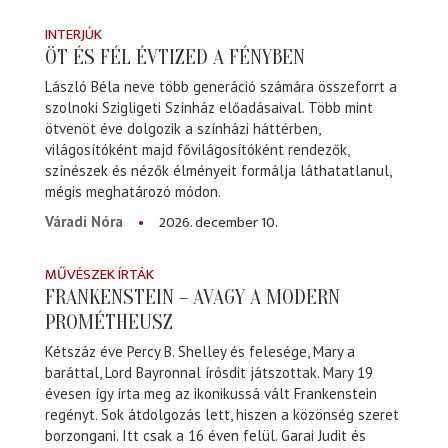
INTERJÚK
ÖT ÉS FÉL ÉVTIZED A FÉNYBEN
László Béla neve több generáció számára összeforrt a
szolnoki Szigligeti Színház előadásaival. Több mint
ötvenöt éve dolgozik a színházi háttérben,
világosítóként majd fővilágosítóként rendezők,
színészek és nézők élményeit formálja láthatatlanul,
mégis meghatározó módon.
2026. december 10.
Váradi Nóra
MŰVÉSZEK ÍRTÁK
FRANKENSTEIN – AVAGY A MODERN
PROMÉTHEUSZ
Kétszáz éve Percy B. Shelley és felesége, Mary a
baráttal, Lord Bayronnal írósdit játszottak. Mary 19
évesen így írta meg az ikonikussá vált Frankenstein
regényt. Sok átdolgozás lett, hiszen a közönség szeret
borzongani. Itt csak a 16 éven felül. Garai Judit és