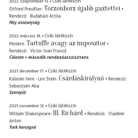
2022. szeptember 13.
Csíki Játékszín
Torzonborz újabb gaztettei
Otfried Preußler
Rendező
Budaházi Attila
Háy asszonyság
2022. március 18.
Csíki Játékszín
Tartuffe avagy az imposztor
Molière
Rendező
Victor Ioan Frunză
Cléante
második rendezőasszisztens
2021. december 17.
Csíki Játékszín
Csárdáskirálynő
Kálmán Imre - Leo Stein
Rendező
Sebestyén Aba
Szereplő
2021. november 12.
Csíki Játékszín
III. Richárd
William Shakespeare
Rendező
Vladimir
Anton
York hercegné