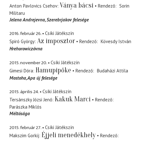
Ványa bácsi
Anton Pavlovics Csehov
Rendező
Sorin
Militaru
Jelena Andrejevna
Szerebrjakov felesége
2016. február 26.
Csíki Játékszín
Az imposztor
Spiró György
Rendező
Kövesdy István
Hrehorowiczóvna
2015. november 20.
Csíki Játékszín
Hamupipőke
Gimesi Dóra
Rendező
Budaházi Attila
Mostoha
Apa új felesége
2015. április 24.
Csíki Játékszín
Kakuk Marci
Tersánszky Józsi Jenő
Rendező
Parászka Miklós
Méltósága
2015. február 27.
Csíki Játékszín
Éjjeli menedékhely
Makszim Gorkij
Rendező