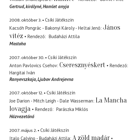
Gertrud
királyné, Hamlet anyja
2008. október 3.
Csíki Játékszín
János
Kacsóh Pongrác - Bakonyi Károly - Heltai Jenő
vitéz
Rendező
Budaházi Attila
Mostoha
2007. október 30.
Csíki Játékszín
Cseresznyéskert
Anton Pavlovics Csehov
Rendező
Hargitai Iván
Ranyevszkaja, Ljubov Andrejevna
2007. október 12.
Csíki Játékszín
La Mancha
Joe Darion - Mitch Leigh - Dale Wasserman
lovagja
Rendező
Parászka Miklós
Házvezetőnő
2007. május 2.
Csíki Játékszín
A zöld madár
Italo Calvino - Budaházi Attila