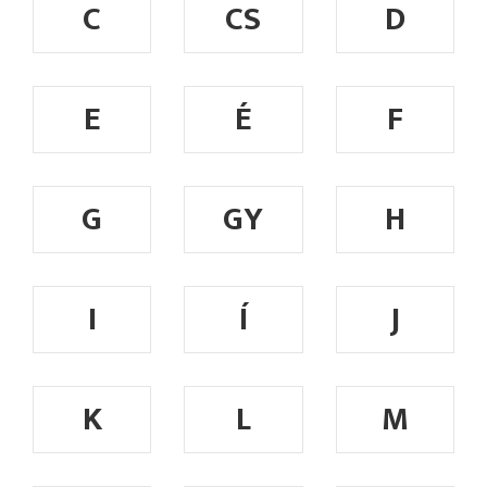
C
CS
D
E
É
F
G
GY
H
I
Í
J
K
L
M