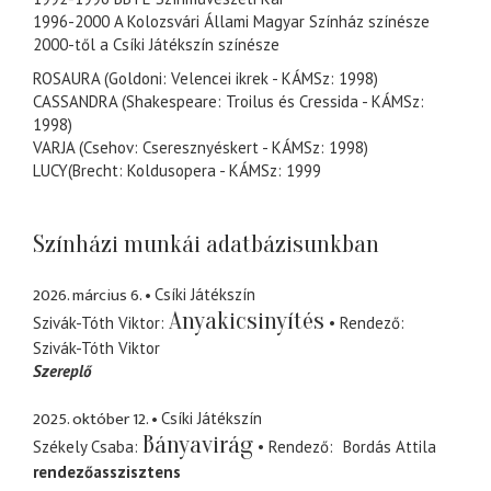
1996-2000 A Kolozsvári Állami Magyar Színház színésze
2000-től a Csíki Játékszín színésze
ROSAURA (Goldoni: Velencei ikrek - KÁMSz: 1998)
CASSANDRA (Shakespeare: Troilus és Cressida - KÁMSz:
1998)
VARJA (Csehov: Cseresznyéskert - KÁMSz: 1998)
LUCY(Brecht: Koldusopera - KÁMSz: 1999
Színházi munkái adatbázisunkban
2026. március 6.
Csíki Játékszín
Anyakicsinyítés
Szivák-Tóth Viktor
Rendező
Szivák-Tóth Viktor
Szereplő
2025. október 12.
Csíki Játékszín
Bányavirág
Székely Csaba
Rendező
Bordás Attila
rendezőasszisztens