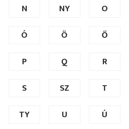
N
NY
O
Ó
Ö
Ő
P
Q
R
S
SZ
T
TY
U
Ú