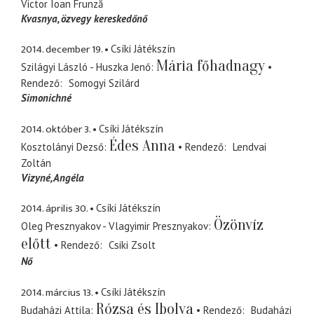
Victor Ioan Frunză
Kvasnya
özvegy kereskedőnő
2014. december 19.
Csíki Játékszín
Mária főhadnagy
Szilágyi László - Huszka Jenő
Rendező
Somogyi Szilárd
Simonichné
2014. október 3.
Csíki Játékszín
Édes Anna
Kosztolányi Dezső
Rendező
Lendvai
Zoltán
Vizyné, Angéla
2014. április 30.
Csíki Játékszín
Özönvíz
Oleg Presznyakov - Vlagyimir Presznyakov
előtt
Rendező
Csiki Zsolt
Nő
2014. március 13.
Csíki Játékszín
Rózsa és Ibolya
Budaházi Attila
Rendező
Budaházi