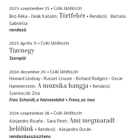
2025. szeptember 25.
Csíki Játékszín
Törtfehér
Biró Réka - Deák Katalin
Rendező
Bartalis
Gabriella
rendező
2025. április 11.
Csíki Játékszín
Tizenegy
Szereplő
2024. december 20.
Csíki Játékszín
Howard Lindsay - Russel Crouse - Richard Rodgers - Oscar
A muzsika hangja
Hammerstein
Rendező
Szenteczki Zita
Frau Schmidt
a házvezetőnő
Franz
az inas
2024. szeptember 28.
Csíki Játékszín
Ami megmaradt
Alejandro Ricaño - Sara Pinet
belőlünk
Rendező
Alejandro Durán
rendezőasszisztens