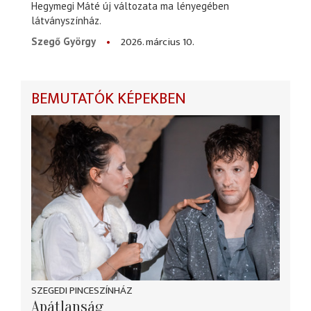
Hegymegi Máté új változata ma lényegében
látványszínház.
2026. március 10.
Szegő György
BEMUTATÓK KÉPEKBEN
SZEGEDI PINCESZÍNHÁZ
Apátlanság