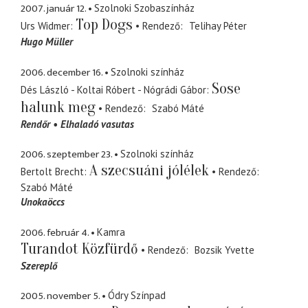
2007. január 12.
Szolnoki Szobaszínház
Top Dogs
Urs Widmer
Rendező
Telihay Péter
Hugo Müller
2006. december 16.
Szolnoki színház
Sose
Dés László - Koltai Róbert - Nógrádi Gábor
halunk meg
Rendező
Szabó Máté
Rendőr
Elhaladó vasutas
2006. szeptember 23.
Szolnoki színház
A szecsuáni jólélek
Bertolt Brecht
Rendező
Szabó Máté
Unokaöccs
2006. február 4.
Kamra
Turandot Közfürdő
Rendező
Bozsik Yvette
Szereplő
2005. november 5.
Ódry Színpad