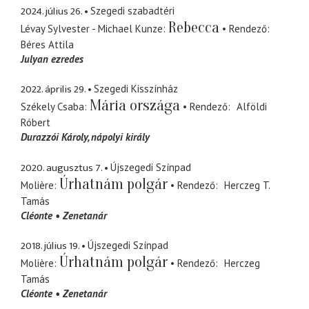
2024. július 26.
Szegedi szabadtéri
Rebecca
Lévay Sylvester - Michael Kunze
Rendező
Béres Attila
Julyan ezredes
2022. április 29.
Szegedi Kisszínház
Mária országa
Székely Csaba
Rendező
Alföldi
Róbert
Durazzói Károly
nápolyi király
2020. augusztus 7.
Újszegedi Színpad
Úrhatnám polgár
Molière
Rendező
Herczeg T.
Tamás
Cléonte
Zenetanár
2018. július 19.
Újszegedi Színpad
Úrhatnám polgár
Molière
Rendező
Herczeg
Tamás
Cléonte
Zenetanár