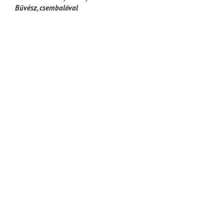
Bűvész
csembalóval