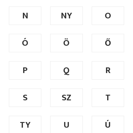
N
NY
O
Ó
Ö
Ő
P
Q
R
S
SZ
T
TY
U
Ú