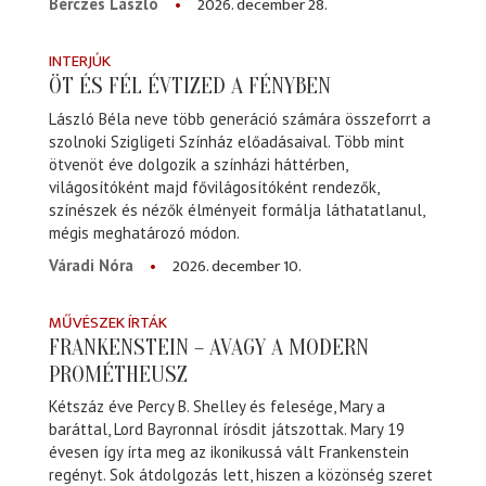
2026. december 28.
Bérczes László
INTERJÚK
ÖT ÉS FÉL ÉVTIZED A FÉNYBEN
László Béla neve több generáció számára összeforrt a
szolnoki Szigligeti Színház előadásaival. Több mint
ötvenöt éve dolgozik a színházi háttérben,
világosítóként majd fővilágosítóként rendezők,
színészek és nézők élményeit formálja láthatatlanul,
mégis meghatározó módon.
2026. december 10.
Váradi Nóra
MŰVÉSZEK ÍRTÁK
FRANKENSTEIN – AVAGY A MODERN
PROMÉTHEUSZ
Kétszáz éve Percy B. Shelley és felesége, Mary a
baráttal, Lord Bayronnal írósdit játszottak. Mary 19
évesen így írta meg az ikonikussá vált Frankenstein
regényt. Sok átdolgozás lett, hiszen a közönség szeret