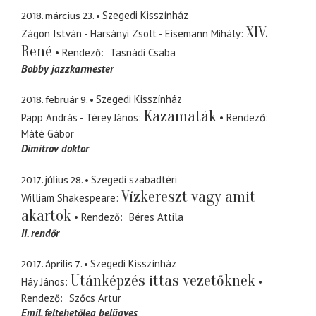
2018. március 23.
Szegedi Kisszínház
XIV.
Zágon István - Harsányi Zsolt - Eisemann Mihály
René
Rendező
Tasnádi Csaba
Bobby jazzkarmester
2018. február 9.
Szegedi Kisszínház
Kazamaták
Papp András - Térey János
Rendező
Máté Gábor
Dimitrov doktor
2017. július 28.
Szegedi szabadtéri
Vízkereszt vagy amit
William Shakespeare
akartok
Rendező
Béres Attila
II. rendőr
2017. április 7.
Szegedi Kisszínház
Utánképzés ittas vezetőknek
Háy János
Rendező
Szőcs Artur
Emil
feltehetőleg belügyes