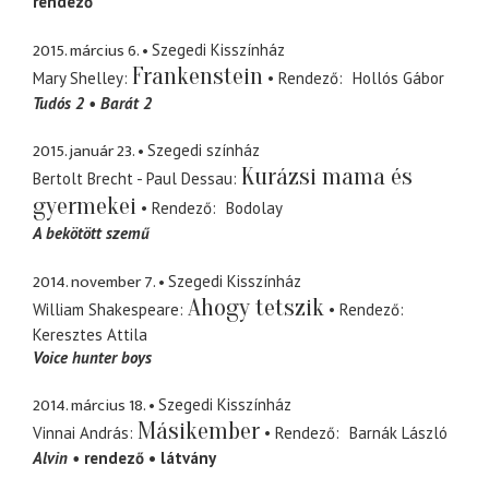
rendező
2015. március 6.
Szegedi Kisszínház
Frankenstein
Mary Shelley
Rendező
Hollós Gábor
Tudós 2
Barát 2
2015. január 23.
Szegedi színház
Kurázsi mama és
Bertolt Brecht - Paul Dessau
gyermekei
Rendező
Bodolay
A bekötött szemű
2014. november 7.
Szegedi Kisszínház
Ahogy tetszik
William Shakespeare
Rendező
Keresztes Attila
Voice hunter boys
2014. március 18.
Szegedi Kisszínház
Másikember
Vinnai András
Rendező
Barnák László
Alvin
rendező
látvány