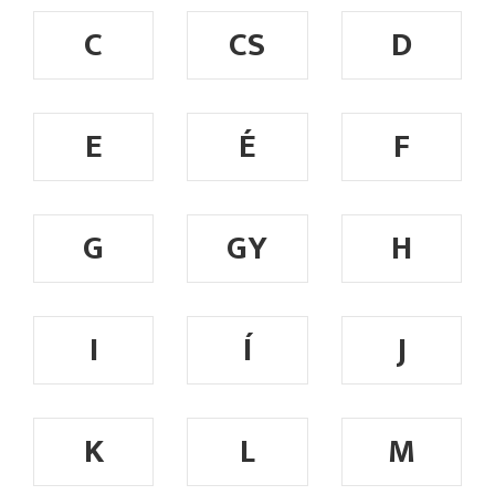
C
CS
D
E
É
F
G
GY
H
I
Í
J
K
L
M