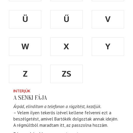
Ü
Ű
V
W
X
Y
Z
ZS
INTERJÚK
A SENKI FÁJA
Árpád, elindítom a telefonon a rögzítést, kezdjük.
– Velem ilyen tekerős izével kellene felvenni ezt a
beszélgetést, amivel Bartókék dolgoztak annak idején.
A régmúltból maradtam itt, az passzolna hozzám.