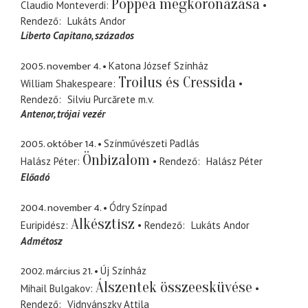
Poppea megkoronázása
Claudio Monteverdi
Rendező
Lukáts Andor
Liberto Capitano
százados
2005. november 4.
Katona József Színház
Troilus és Cressida
William Shakespeare
Rendező
Silviu Purcărete
m.v.
Antenor
trójai vezér
2005. október 14.
Színművészeti Padlás
Önbizalom
Halász Péter
Rendező
Halász Péter
Előadó
2004. november 4.
Ódry Színpad
Alkésztisz
Euripidész
Rendező
Lukáts Andor
Admétosz
2002. március 21.
Új Színház
Álszentek összeesküvése
Mihail Bulgakov
Rendező
Vidnyánszky Attila