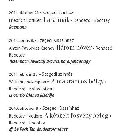
2011. október 21.
Szegedi színház
Haramiák
Friedrich Schiller
Rendező
Bodolay
Razmann
2011. április 8.
Szegedi Kisszínház
Három nővér
Anton Pavlovics Csehov
Rendező
Bodolay
Tuzenbach, Nyikolaj Lvovics
báró, főhadnagy
2011. február 25.
Szegedi színház
A makrancos hölgy
William Shakespeare
Rendező
Kolos István
Lucentio
Bianca kisérõje
2010. október 9.
Szegedi Kisszínház
A képzelt fösvény beteg
Bodolay - Molière
Rendező
Bodolay
Ifj. Le Foch Tamás
doktorandusz