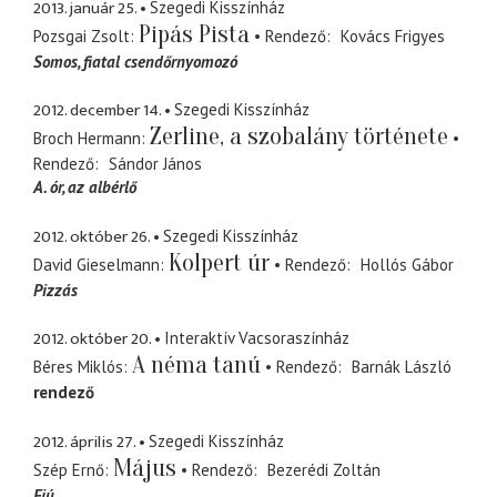
2013. január 25.
Szegedi Kisszínház
Pipás Pista
Pozsgai Zsolt
Rendező
Kovács Frigyes
Somos
fiatal csendőrnyomozó
2012. december 14.
Szegedi Kisszínház
Zerline, a szobalány története
Broch Hermann
Rendező
Sándor János
A. ór
az albérlő
2012. október 26.
Szegedi Kisszínház
Kolpert úr
David Gieselmann
Rendező
Hollós Gábor
Pizzás
2012. október 20.
Interaktív Vacsoraszínház
A néma tanú
Béres Miklós
Rendező
Barnák László
rendező
2012. április 27.
Szegedi Kisszínház
Május
Szép Ernő
Rendező
Bezerédi Zoltán
Fiú