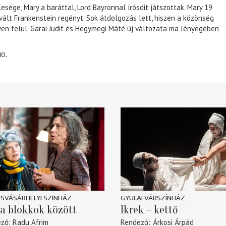
lesége, Mary a baráttal, Lord Bayronnal írósdit játszottak. Mary 19
 vált Frankenstein regényt. Sok átdolgozás lett, hiszen a közönség
éven felül. Garai Judit és Hegymegi Máté új változata ma lényegében
10.
SVÁSÁRHELYI SZINHÁZ
GYULAI VÁRSZÍNHÁZ
a blokkok között
Ikrek – kettő
ező
Radu Afrim
Rendező
Árkosi Árpád