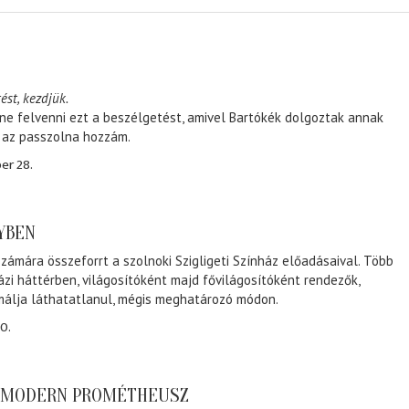
ést, kezdjük.
ene felvenni ezt a beszélgetést, amivel Bartókék dolgoztak annak
, az passzolna hozzám.
er 28.
NYBEN
zámára összeforrt a szolnoki Szigligeti Színház előadásaival. Több
ázi háttérben, világosítóként majd fővilágosítóként rendezők,
málja láthatatlanul, mégis meghatározó módon.
0.
A MODERN PROMÉTHEUSZ