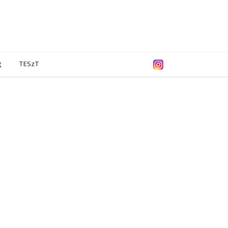
g
TESzT