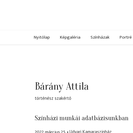
Nyitólap
Képgaléria
Színházak
Portré
Bárány Attila
történész szakértő
Színházi munkái adatbázisunkban
2022. március 25.
Udvari Kamaraszínház