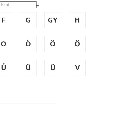
F
G
GY
H
O
Ó
Ö
Ő
Ú
Ü
Ű
V