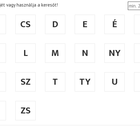
ét vagy használja a keresőt!
CS
D
E
É
L
M
N
NY
SZ
T
TY
U
ZS