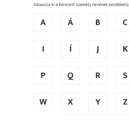
Válassza ki a keresett személy nevének kezdőbetűj
A
Á
B
C
I
Í
J
K
P
Q
R
S
W
X
Y
Z