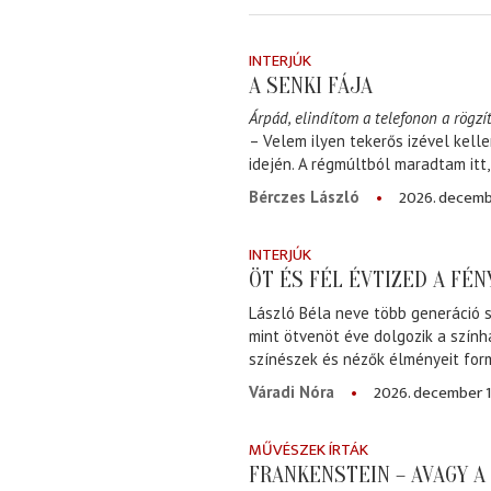
INTERJÚK
A SENKI FÁJA
Árpád, elindítom a telefonon a rögzít
– Velem ilyen tekerős izével kell
idején. A régmúltból maradtam itt
2026. decemb
Bérczes László
INTERJÚK
ÖT ÉS FÉL ÉVTIZED A FÉ
László Béla neve több generáció s
mint ötvenöt éve dolgozik a szính
színészek és nézők élményeit for
2026. december 1
Váradi Nóra
MŰVÉSZEK ÍRTÁK
FRANKENSTEIN – AVAGY 