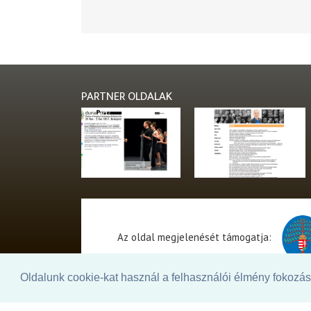
PARTNER OLDALAK
Az oldal megjelenését támogatja:
Oldalunk cookie-kat használ a felhasználói élmény fokozásá
© 2026. - THEATER Online -
theater.hu