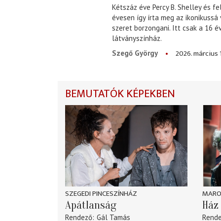
Kétszáz éve Percy B. Shelley és fe
évesen így írta meg az ikonikussá
szeret borzongani. Itt csak a 16 
látványszínház.
2026. március 
Szegő György
BEMUTATÓK KÉPEKBEN
SZEGEDI PINCESZÍNHÁZ
MARO
Apátlanság
Ház 
Rendező
Gál Tamás
Rend