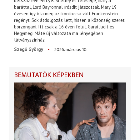
Kétszáz éve Percy B. Shelley és felesége, Mary a
baráttal, Lord Bayronnal írósdit játszottak. Mary 19
évesen így írta meg az ikonikussá vált Frankenstein
regényt. Sok átdolgozás lett, hiszen a közönség szeret
borzongani. Itt csak a 16 éven felül. Garai Judit és
Hegymegi Máté új változata ma lényegében
látványszínház.
2026. március 10.
Szegő György
BEMUTATÓK KÉPEKBEN