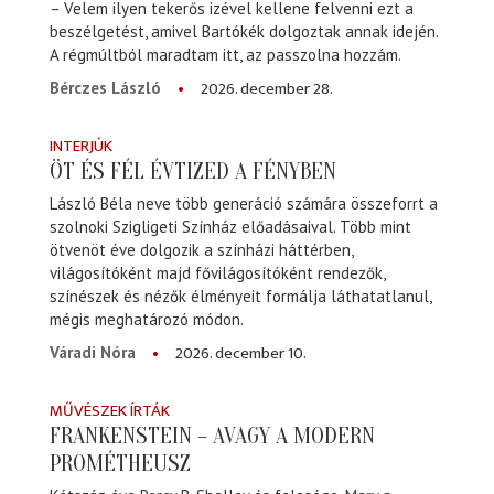
– Velem ilyen tekerős izével kellene felvenni ezt a
beszélgetést, amivel Bartókék dolgoztak annak idején.
A régmúltból maradtam itt, az passzolna hozzám.
2026. december 28.
Bérczes László
INTERJÚK
ÖT ÉS FÉL ÉVTIZED A FÉNYBEN
László Béla neve több generáció számára összeforrt a
szolnoki Szigligeti Színház előadásaival. Több mint
ötvenöt éve dolgozik a színházi háttérben,
világosítóként majd fővilágosítóként rendezők,
színészek és nézők élményeit formálja láthatatlanul,
mégis meghatározó módon.
2026. december 10.
Váradi Nóra
MŰVÉSZEK ÍRTÁK
FRANKENSTEIN – AVAGY A MODERN
PROMÉTHEUSZ