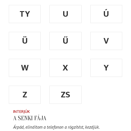
TY
U
Ú
Ü
Ű
V
W
X
Y
Z
ZS
INTERJÚK
A SENKI FÁJA
Árpád, elindítom a telefonon a rögzítést, kezdjük.