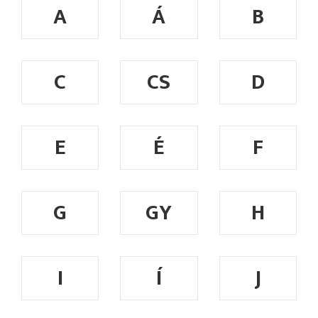
A
Á
B
C
CS
D
E
É
F
G
GY
H
I
Í
J