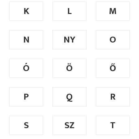
K
L
M
N
NY
O
Ó
Ö
Ő
P
Q
R
S
SZ
T