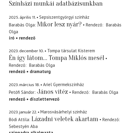
Színházi munkái adatbázisunkban
2025. április 11.
Sepsiszentgyörgyi színház
Mikor lesz nyár?
Barabás Olga
Rendező
Barabás
Olga
író
rendező
2023. december 10.
Tompa társulat Kisterem
Én így látom… Tompa Miklós mesél
Rendező
Barabás Olga
rendező
dramaturg
2023. március 18.
Ariel Gyermekszínház
János vitéz
Petőfi Sándor
Rendező
Barabás Olga
rendező
díszlettervező
2023. január 22.
Marosvásárhelyi szinház
Lázadni veletek akartam
Bódi Attila
Rendező
Sebestyén Aba
színpadra alkalmazta