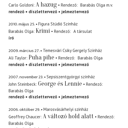
A hazug
Carlo Goldoni
Rendező
Barabás Olga
m.v.
rendező
díszlettervező
jelmeztervező
2010. május 25.
Figura Stúdió Színház
Krimi
Barabás Olga
Rendező
A társulat
író
2009. március 27.
Temesvári Csiky Gergely Színház
Puha pihe
Ali Taylor
Rendező
Barabás Olga
rendező
díszlettervező
jelmeztervező
2007. november 23.
Sepsiszentgyörgyi színház
George és Lennie
John Steinbeck
Rendező
Barabás Olga
rendező
díszlettervező
jelmeztervező
2006. október 29.
Marosvásárhelyi szinház
A változó hold alatt
Geoffrey Chaucer
Rendező
Barabás Olga