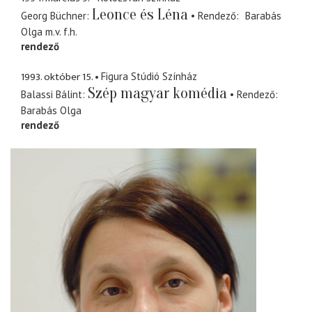
Leonce és Léna
Georg Büchner
Rendező
Barabás
Olga
m.v. f.h.
rendező
1993. október 15.
Figura Stúdió Színház
Szép magyar komédia
Balassi Bálint
Rendező
Barabás Olga
rendező