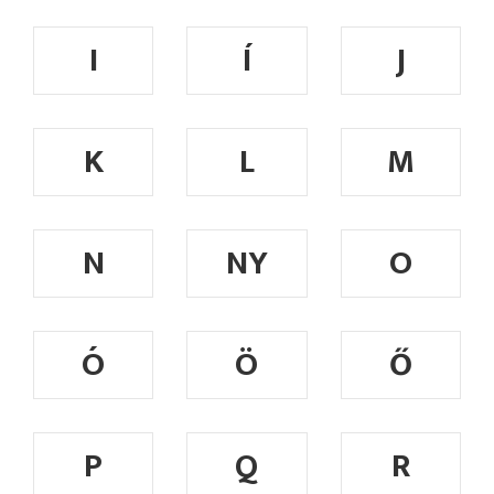
I
Í
J
K
L
M
N
NY
O
Ó
Ö
Ő
P
Q
R