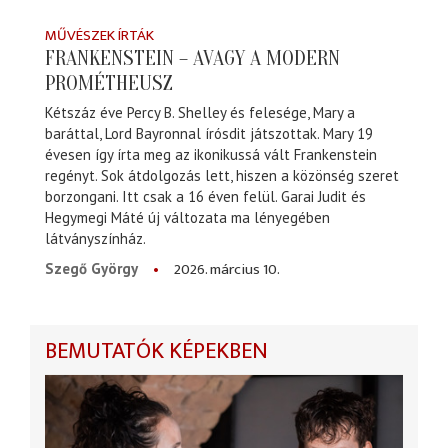
MŰVÉSZEK ÍRTÁK
FRANKENSTEIN – AVAGY A MODERN
PROMÉTHEUSZ
Kétszáz éve Percy B. Shelley és felesége, Mary a
baráttal, Lord Bayronnal írósdit játszottak. Mary 19
évesen így írta meg az ikonikussá vált Frankenstein
regényt. Sok átdolgozás lett, hiszen a közönség szeret
borzongani. Itt csak a 16 éven felül. Garai Judit és
Hegymegi Máté új változata ma lényegében
látványszínház.
2026. március 10.
Szegő György
BEMUTATÓK KÉPEKBEN