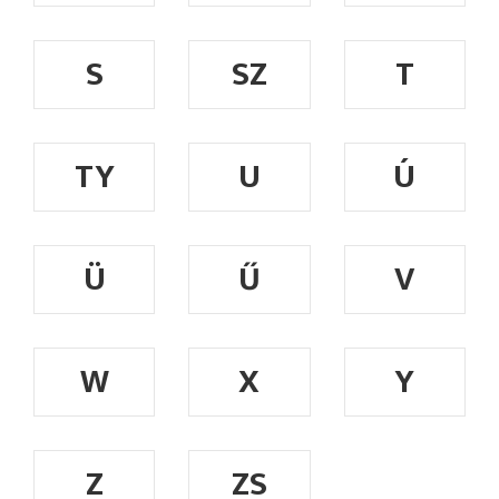
S
SZ
T
TY
U
Ú
Ü
Ű
V
W
X
Y
Z
ZS