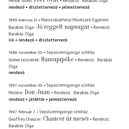
Peer Gynt
Henrik Ibsen
Rendező
Barabás Olga
rendező
díszlettervező
jelmeztervező
1999. március 13.
Marosvásárhelyi Művészeti Egyetem
Jó reggelt napsugár
Barabás Olga
Rendező
Barabás Olga
író
rendező
díszlettervező
1998. november 20.
Sepsiszentgyörgyi színház
Hamupipőke
Grimm testvérek
Rendező
Barabás
Olga
rendező
1997. november 30.
Sepsiszentgyörgyi színház
Don Juan
Molière
Rendező
Barabás Olga
rendező
játéktér
jelmeztervező
1997. február 7.
Sepsiszentgyörgyi színház
Chaucer úr meséi
Geoffrey Chaucer
Rendező
Barabás Olga