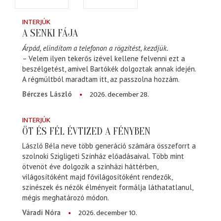
INTERJÚK
A SENKI FÁJA
Árpád, elindítom a telefonon a rögzítést, kezdjük.
– Velem ilyen tekerős izével kellene felvenni ezt a
beszélgetést, amivel Bartókék dolgoztak annak idején.
A régmúltból maradtam itt, az passzolna hozzám.
2026. december 28.
Bérczes László
INTERJÚK
ÖT ÉS FÉL ÉVTIZED A FÉNYBEN
László Béla neve több generáció számára összeforrt a
szolnoki Szigligeti Színház előadásaival. Több mint
ötvenöt éve dolgozik a színházi háttérben,
világosítóként majd fővilágosítóként rendezők,
színészek és nézők élményeit formálja láthatatlanul,
mégis meghatározó módon.
2026. december 10.
Váradi Nóra