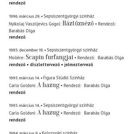
rendező
1996. március 29.
Sepsiszentgyörgyi színház
Háztűznéző
Nyikolaj Vasziljevics Gogol
Rendező
Barabás Olga
rendező
1995. december 19.
Sepsiszentgyörgyi színház
Scapin furfangjai
Molière
Rendező
Barabás Olga
rendező
díszlettervező
jelmeztervező
1995. március 14.
Figura Stúdió Színház
A hazug
Carlo Goldoni
Rendező
Barabás Olga
rendező
1995. március 14.
Sepsiszentgyörgyi színház
A hazug
Carlo Goldoni
Rendező
Barabás Olga
rendező
1994. március 9.
Kolozsvári színház