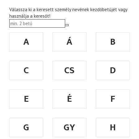
Válassza ki a keresett személy nevének kezdőbetűjét vagy
használja a keresőt!
A
Á
B
C
CS
D
E
É
F
G
GY
H