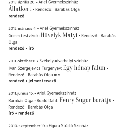
2013. április 20.
Ariel Gyermekszínház
Állatkert
Rendező
Barabás Olga
rendező
2012. március 4.
Ariel Gyermekszínház
Hüvelyk Matyi
Grimm testvérek
Rendező
Barabás
Olga
rendező
író
2011. október 6.
Székelyudvarhelyi színház
Egy hónap falun
Ivan Szergejevics Turgenyev
Rendező
Barabás Olga
m.v.
rendező
jelmeztervező
2011. június 15.
Ariel Gyermekszínház
Henry Sugar barátja
Barabás Olga - Roald Dahl
Rendező
Barabás Olga
író
rendező
2010. szeptember 19.
Figura Stúdió Színház