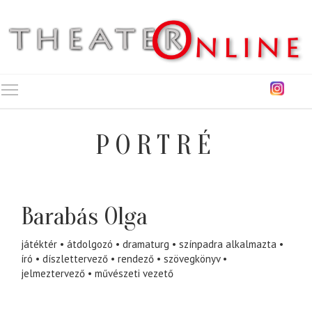
Toggle main menu visibility
PORTRÉ
Barabás Olga
játéktér
átdolgozó
dramaturg
színpadra alkalmazta
író
díszlettervező
rendező
szövegkönyv
jelmeztervező
művészeti vezető