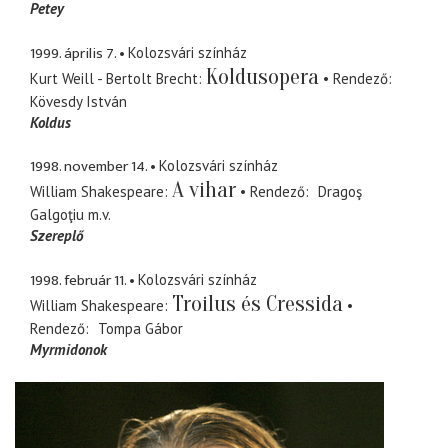
Petey
1999. április 7.
Kolozsvári színház
Koldusopera
Kurt Weill - Bertolt Brecht
Rendező
Kövesdy István
Koldus
1998. november 14.
Kolozsvári színház
A vihar
William Shakespeare
Rendező
Dragoş
Galgoţiu
m.v.
Szereplő
1998. február 11.
Kolozsvári színház
Troilus és Cressida
William Shakespeare
Rendező
Tompa Gábor
Myrmidonok