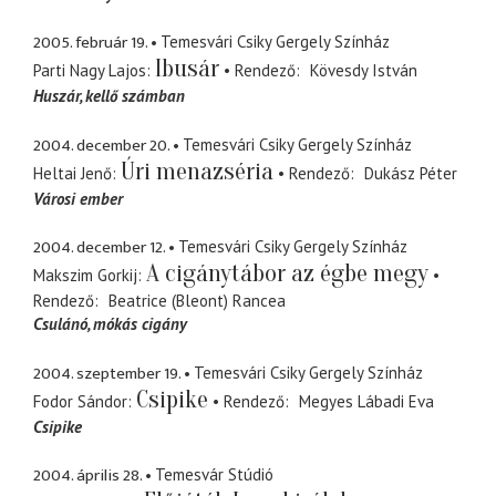
2005. február 19.
Temesvári Csiky Gergely Színház
Ibusár
Parti Nagy Lajos
Rendező
Kövesdy István
Huszár
kellő számban
2004. december 20.
Temesvári Csiky Gergely Színház
Úri menazséria
Heltai Jenő
Rendező
Dukász Péter
Városi ember
2004. december 12.
Temesvári Csiky Gergely Színház
A cigánytábor az égbe megy
Makszim Gorkij
Rendező
Beatrice (Bleont) Rancea
Csulánó
mókás cigány
2004. szeptember 19.
Temesvári Csiky Gergely Színház
Csipike
Fodor Sándor
Rendező
Megyes Lábadi Eva
Csipike
2004. április 28.
Temesvár Stúdió