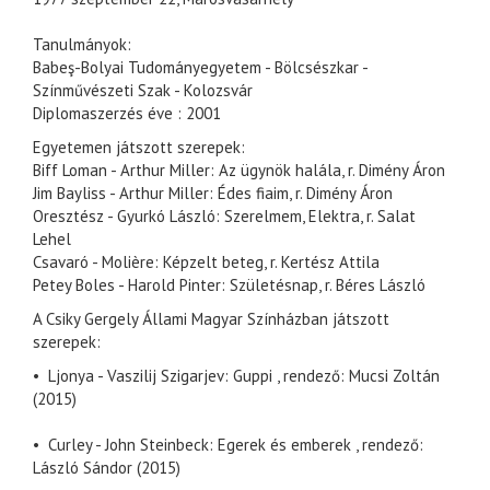
Tanulmányok:
Babeş-Bolyai Tudományegyetem - Bölcsészkar -
Színművészeti Szak - Kolozsvár
Diplomaszerzés éve : 2001
Egyetemen játszott szerepek:
Biff Loman - Arthur Miller: Az ügynök halála, r. Dimény Áron
Jim Bayliss - Arthur Miller: Édes fiaim, r. Dimény Áron
Oresztész - Gyurkó László: Szerelmem, Elektra, r. Salat
Lehel
Csavaró - Molière: Képzelt beteg, r. Kertész Attila
Petey Boles - Harold Pinter: Születésnap, r. Béres László
A Csiky Gergely Állami Magyar Színházban játszott
szerepek:
• Ljonya - Vaszilij Szigarjev: Guppi , rendező: Mucsi Zoltán
(2015)
• Curley - John Steinbeck: Egerek és emberek , rendező:
László Sándor (2015)