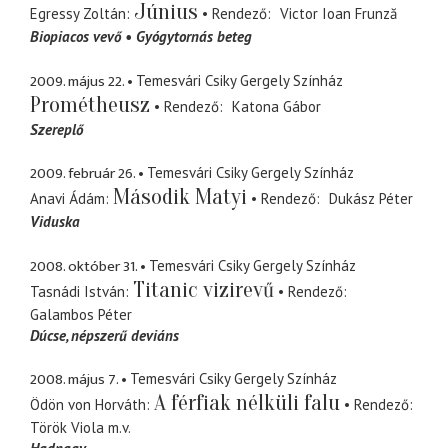
Június
Egressy Zoltán
Rendező
Victor Ioan Frunză
Biopiacos vevő
Gyógytornás beteg
2009. május 22.
Temesvári Csiky Gergely Színház
Prométheusz
Rendező
Katona Gábor
Szereplő
2009. február 26.
Temesvári Csiky Gergely Színház
Második Matyi
Anavi Ádám
Rendező
Dukász Péter
Viduska
2008. október 31.
Temesvári Csiky Gergely Színház
Titanic vizirevű
Tasnádi István
Rendező
Galambos Péter
Dúcse
népszerű deviáns
2008. május 7.
Temesvári Csiky Gergely Színház
A férfiak nélküli falu
Ödön von Horváth
Rendező
Török Viola
m.v.