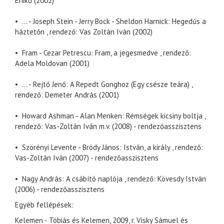
Enikő (2002)
• ... - Joseph Stein - Jerry Bock - Sheldon Harnick: Hegedűs a
háztetőn , rendező: Vas Zoltán Iván (2002)
• Fram - Cezar Petrescu: Fram, a jegesmedve , rendező:
Adela Moldovan (2001)
• ... - Rejtő Jenő: A Repedt Gonghoz (Egy csésze teára) ,
rendező: Demeter András (2001)
• Howard Ashman - Alan Menken: Rémségek kicsiny boltja ,
rendező: Vas-Zoltán Iván m.v. (2008) - rendezőasszisztens
• Szörényi Levente - Bródy János: István, a király , rendező:
Vas-Zoltán Iván (2007) - rendezőasszisztens
• Nagy András: A csábító naplója , rendező: Kövesdy István
(2006) - rendezőasszisztens
Egyéb fellépések:
Kelemen - Tóbiás és Kelemen, 2009, r. Visky Sámuel és