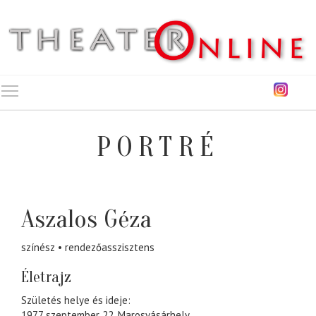
Toggle main menu visibility
PORTRÉ
Aszalos Géza
színész
rendezőasszisztens
Életrajz
Születés helye és ideje:
1977 szeptember 22, Marosvásárhely