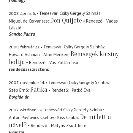
Hadnagy
2008. április 6.
Temesvári Csiky Gergely Színház
Don Quijote
Miguel de Cervantes
Rendező
Vadas
László
Sancho Panza
2008. február 23.
Temesvári Csiky Gergely Színház
Rémségek kicsiny
Howard Ashman - Alan Menken
boltja
Rendező
Vas Zoltán Iván
rendezőasszisztens
2007. november 14.
Temesvári Csiky Gergely Színház
Patika
Szép Ernő
Rendező
Patkó Éva
Borgida úr
2007. október 3.
Temesvári Csiky Gergely Színház
De mi lett a
Anton Pavlovics Csehov - Kiss Csaba
nővel?
Rendező
Mátyás Zsolt Imre
Gyabkin