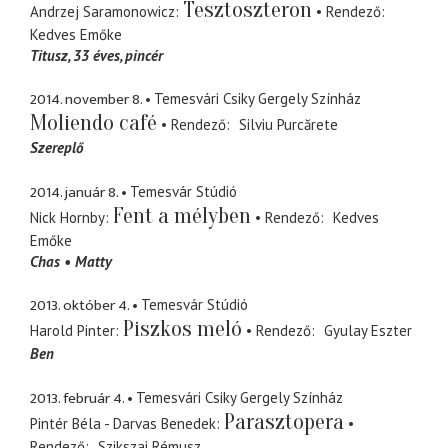
Tesztoszteron
Andrzej Saramonowicz
Rendező
Kedves Emőke
Titusz
33 éves, pincér
2014. november 8.
Temesvári Csiky Gergely Színház
Moliendo café
Rendező
Silviu Purcărete
Szereplő
2014. január 8.
Temesvár Stúdió
Fent a mélyben
Nick Hornby
Rendező
Kedves
Emőke
Chas
Matty
2013. október 4.
Temesvár Stúdió
Piszkos meló
Harold Pinter
Rendező
Gyulay Eszter
Ben
2013. február 4.
Temesvári Csiky Gergely Színház
Parasztopera
Pintér Béla - Darvas Benedek
Rendező
Szikszai Rémusz