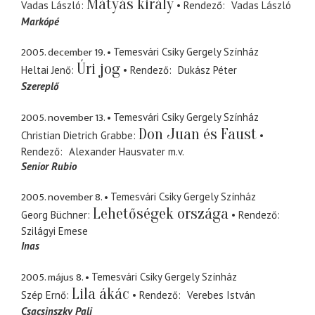
Mátyás király
Vadas László
Rendező
Vadas László
Markópé
2005. december 19.
Temesvári Csiky Gergely Színház
Úri jog
Heltai Jenő
Rendező
Dukász Péter
Szereplő
2005. november 13.
Temesvári Csiky Gergely Színház
Don Juan és Faust
Christian Dietrich Grabbe
Rendező
Alexander Hausvater
m.v.
Senior Rubio
2005. november 8.
Temesvári Csiky Gergely Színház
Lehetőségek országa
Georg Büchner
Rendező
Szilágyi Emese
Inas
2005. május 8.
Temesvári Csiky Gergely Színház
Lila ákác
Szép Ernő
Rendező
Verebes István
Csacsinszky Pali