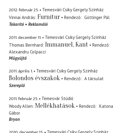
2012. február 25.
Temesvári Csiky Gergely Színház
Furnitur
Vinnai András
Rendező
Göttinger Pál
Takarító
Reklamáló
2011. december 11.
Temesvári Csiky Gergely Színház
Immanuel, Kant
Thomas Bernhard
Rendező
Alexandru Colpacci
Műgyűjtő
2011. április 1.
Temesvári Csiky Gergely Színház
Bolondos évszakok
Rendező
A társulat
Szereplő
2011. február 25.
Temesvár Stúdió
Mellékhatások
Woody Allen
Rendező
Katona
Gábor
Bryan
2010. december 15.
Temesvári Csiky Gergely Színház