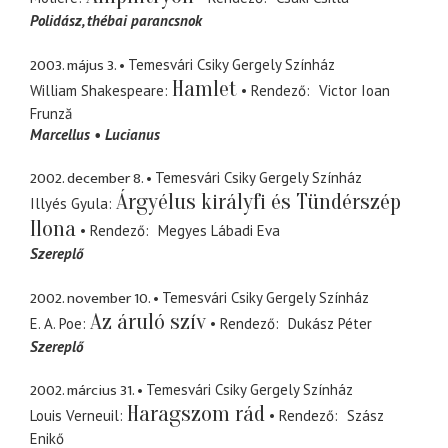
Polidász
thébai parancsnok
2003. május 3.
Temesvári Csiky Gergely Színház
Hamlet
William Shakespeare
Rendező
Victor Ioan
Frunză
Marcellus
Lucianus
2002. december 8.
Temesvári Csiky Gergely Színház
Árgyélus királyfi és Tündérszép
Illyés Gyula
Ilona
Rendező
Megyes Lábadi Eva
Szereplő
2002. november 10.
Temesvári Csiky Gergely Színház
Az áruló szív
E. A. Poe
Rendező
Dukász Péter
Szereplő
2002. március 31.
Temesvári Csiky Gergely Színház
Haragszom rád
Louis Verneuil
Rendező
Szász
Enikő