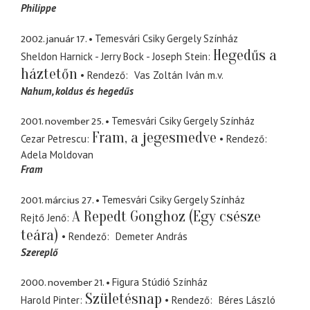
Philippe
2002. január 17.
Temesvári Csiky Gergely Színház
Hegedűs a
Sheldon Harnick - Jerry Bock - Joseph Stein
háztetőn
Rendező
Vas Zoltán Iván
m.v.
Nahum
koldus és hegedűs
2001. november 25.
Temesvári Csiky Gergely Színház
Fram, a jegesmedve
Cezar Petrescu
Rendező
Adela Moldovan
Fram
2001. március 27.
Temesvári Csiky Gergely Színház
A Repedt Gonghoz (Egy csésze
Rejtő Jenő
teára)
Rendező
Demeter András
Szereplő
2000. november 21.
Figura Stúdió Színház
Születésnap
Harold Pinter
Rendező
Béres László