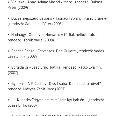
• Viduska - Anavi Ádám: Második Matyi , rendező: Dukász
Péter (2009)
• Dúcse, népszerű deviáns - Tasnádi István: Titanic vízirevü
, rendező: Galambos Péter (2008)
• Hadnagy - Ödön von Horváth: A férfiak nélküli falu ,
rendező: Török Viola (2008)
• Sancho Panza - Cervantes: Don Quijote , rendező: Vadas
László m.v. (2008)
• Borgida Úr - Szép Ernő: Patika , rendező: Patkó Éva m.v.
(2007)
• Gyabkin - A. P. Csehov - Kiss Csaba: De mi lett a nővel? ,
rendező: Mátyás Zsolt Imre (2007)
• ... - Karinthy Frigyes emlékműsor: Így írok én... , rendező:
Szász Enikő (2007)