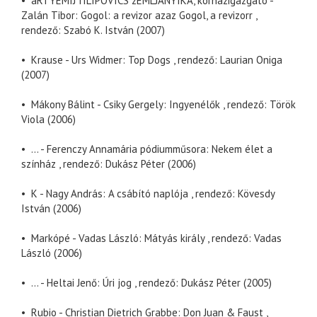
• aRTYEMIJ fILIPOVICS zEMLJANYIKA, kórházigazgató -
Zalán Tibor: Gogol: a revizor azaz Gogol, a revizorr ,
rendező: Szabó K. István (2007)
• Krause - Urs Widmer: Top Dogs , rendező: Laurian Oniga
(2007)
• Mákony Bálint - Csiky Gergely: Ingyenélők , rendező: Török
Viola (2006)
• ... - Ferenczy Annamária pódiumműsora: Nekem élet a
színház , rendező: Dukász Péter (2006)
• K - Nagy András: A csábító naplója , rendező: Kövesdy
István (2006)
• Markópé - Vadas László: Mátyás király , rendező: Vadas
László (2006)
• ... - Heltai Jenő: Úri jog , rendező: Dukász Péter (2005)
• Rubio - Christian Dietrich Grabbe: Don Juan & Faust ,