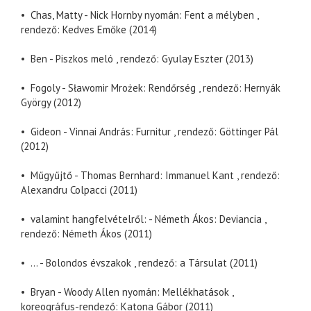
• Chas, Matty - Nick Hornby nyomán: Fent a mélyben ,
rendező: Kedves Emőke (2014)
• Ben - Piszkos meló , rendező: Gyulay Eszter (2013)
• Fogoly - Sławomir Mrożek: Rendőrség , rendező: Hernyák
György (2012)
• Gideon - Vinnai András: Furnitur , rendező: Göttinger Pál
(2012)
• Műgyűjtő - Thomas Bernhard: Immanuel Kant , rendező:
Alexandru Colpacci (2011)
• valamint hangfelvételről: - Németh Ákos: Deviancia ,
rendező: Németh Ákos (2011)
• ... - Bolondos évszakok , rendező: a Társulat (2011)
• Bryan - Woody Allen nyomán: Mellékhatások ,
koreográfus-rendező: Katona Gábor (2011)