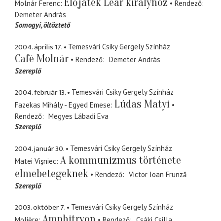
Előjáték Lear királyhoz
Molnár Ferenc
Rendező
Demeter András
Somogyi
öltöztető
2004. április 17.
Temesvári Csiky Gergely Színház
Café Molnár
Rendező
Demeter András
Szereplő
2004. február 13.
Temesvári Csiky Gergely Színház
Lúdas Matyi
Fazekas Mihály - Egyed Emese
Rendező
Megyes Lábadi Eva
Szereplő
2004. január 30.
Temesvári Csiky Gergely Színház
A kommunizmus története
Matei Vişniec
elmebetegeknek
Rendező
Victor Ioan Frunză
Szereplő
2003. október 7.
Temesvári Csiky Gergely Színház
Amphitryon
Molière
Rendező
Csáki Csilla