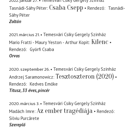
2022. január 27.
Temesvári Csiky Gergely Színház
Csaba Csepp
Tasnádi-Sáhy Péter
Rendező
Tasnádi-
Sáhy Péter
Zoltán
2021. március 21.
Temesvári Csiky Gergely Színház
Kilenc
Mario Fratti - Maury Yeston - Arthur Kopit
Rendező
Györfi Csaba
Orvos
2020. szeptember 26.
Temesvári Csiky Gergely Színház
Tesztoszteron (2020)
Andrzej Saramonowicz
Rendező
Kedves Emőke
Titusz
33 éves, pincér
2020. március 3.
Temesvári Csiky Gergely Színház
Az ember tragédiája
Madách Imre
Rendező
Silviu Purcărete
Szereplő