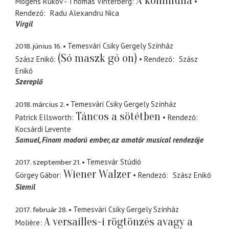
A kommuna
Mogens Rukov - Thomas Vinterberg
Rendező
Radu Alexandru Nica
Virgil
2018. június 16.
Temesvári Csiky Gergely Színház
(Só maszk gó on)
Szász Enikő
Rendező
Szász
Enikő
Szereplő
2018. március 2.
Temesvári Csiky Gergely Színház
Táncos a sötétben
Patrick Ellsworth
Rendező
Kocsárdi Levente
Samuel
Finom modorú ember, az amatőr musical rendezője
2017. szeptember 21.
Temesvár Stúdió
Wiener Walzer
Görgey Gábor
Rendező
Szász Enikő
Slemil
2017. február 28.
Temesvári Csiky Gergely Színház
A versailles-i rögtönzés avagy a
Molière