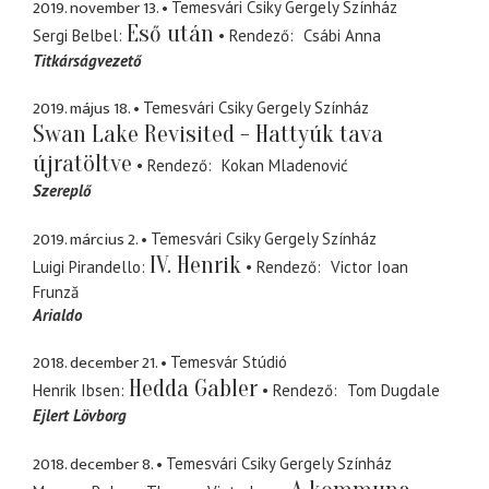
2019. november 13.
Temesvári Csiky Gergely Színház
Eső után
Sergi Belbel
Rendező
Csábi Anna
Titkárságvezető
2019. május 18.
Temesvári Csiky Gergely Színház
Swan Lake Revisited - Hattyúk tava
újratöltve
Rendező
Kokan Mladenović
Szereplő
2019. március 2.
Temesvári Csiky Gergely Színház
IV. Henrik
Luigi Pirandello
Rendező
Victor Ioan
Frunză
Arialdo
2018. december 21.
Temesvár Stúdió
Hedda Gabler
Henrik Ibsen
Rendező
Tom Dugdale
Ejlert Lövborg
2018. december 8.
Temesvári Csiky Gergely Színház