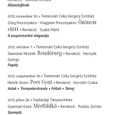
Állomásfőnök
2012. november 30.
Temesvári Csiky Gergely Színház
Özönvíz
Oleg Presznyakov - Vlagyimir Presznyakov
előtt
Rendező
Szabó Máté
A szupermarket dolgozója
2012. október 7.
Temesvári Csiky Gergely Színház
Rendőrség
Sławomir Mrožek
Rendező
Hernyák
György
Fogoly
2012. szeptember 19.
Temesvári Csiky Gergely Színház
Peer Gynt
Henrik Ibsen
Rendező
Horváth Csaba
Aslak
Trumpeterstraale
Fellah
Tolvaj
2012. július 28.
Vajdasági Tanyaszínház
Mérföldkő
Gyarmati Kata
Rendező
Puskás Zoltán
Szereplő