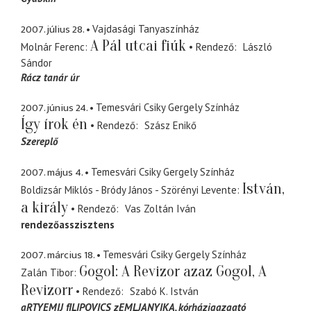
2007. július 28.
Vajdasági Tanyaszínház
A Pál utcai fiúk
Molnár Ferenc
Rendező
László
Sándor
Rácz tanár úr
2007. június 24.
Temesvári Csiky Gergely Színház
Így írok én
Rendező
Szász Enikő
Szereplő
2007. május 4.
Temesvári Csiky Gergely Színház
István,
Boldizsár Miklós - Bródy János - Szörényi Levente
a király
Rendező
Vas Zoltán Iván
rendezőasszisztens
2007. március 18.
Temesvári Csiky Gergely Színház
Gogol: A Revizor azaz Gogol, A
Zalán Tibor
Revizorr
Rendező
Szabó K. István
aRTYEMIJ fILIPOVICS zEMLJANYIKA
kórházigazgató