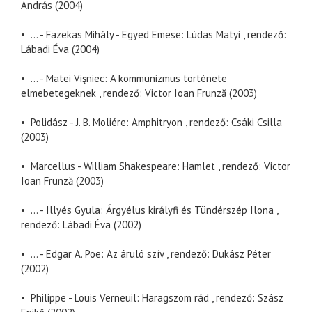
András (2004)
• ... - Fazekas Mihály - Egyed Emese: Lúdas Matyi , rendező:
Lábadi Éva (2004)
• ... - Matei Vişniec: A kommunizmus története
elmebetegeknek , rendező: Victor Ioan Frunză (2003)
• Polidász - J. B. Moliére: Amphitryon , rendező: Csáki Csilla
(2003)
• Marcellus - William Shakespeare: Hamlet , rendező: Victor
Ioan Frunză (2003)
• ... - Illyés Gyula: Árgyélus királyfi és Tündérszép Ilona ,
rendező: Lábadi Éva (2002)
• ... - Edgar A. Poe: Az áruló szív , rendező: Dukász Péter
(2002)
• Philippe - Louis Verneuil: Haragszom rád , rendező: Szász