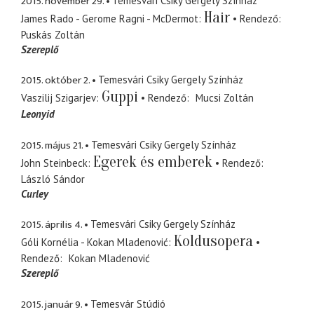
2015. november 29.
Temesvári Csiky Gergely Színház
Hair
James Rado - Gerome Ragni - McDermot
Rendező
Puskás Zoltán
Szereplő
2015. október 2.
Temesvári Csiky Gergely Színház
Guppi
Vaszilij Szigarjev
Rendező
Mucsi Zoltán
Leonyid
2015. május 21.
Temesvári Csiky Gergely Színház
Egerek és emberek
John Steinbeck
Rendező
László Sándor
Curley
2015. április 4.
Temesvári Csiky Gergely Színház
Koldusopera
Góli Kornélia - Kokan Mladenović
Rendező
Kokan Mladenović
Szereplő
2015. január 9.
Temesvár Stúdió