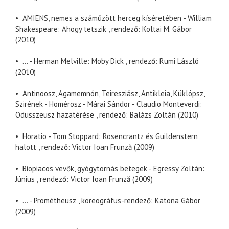
• AMIENS, nemes a száműzött herceg kíséretében - William
Shakespeare: Ahogy tetszik , rendező: Koltai M. Gábor
(2010)
• ... - Herman Melville: Moby Dick , rendező: Rumi László
(2010)
• Antinoosz, Agamemnón, Teiresziász, Antikleia, Küklópsz,
Szirének - Homérosz - Márai Sándor - Claudio Monteverdi:
Odüsszeusz hazatérése , rendező: Balázs Zoltán (2010)
• Horatio - Tom Stoppard: Rosencrantz és Guildenstern
halott , rendező: Victor Ioan Frunză (2009)
• Biopiacos vevők, gyógytornás betegek - Egressy Zoltán:
Június , rendező: Victor Ioan Frunză (2009)
• ... - Prométheusz , koreográfus-rendező: Katona Gábor
(2009)