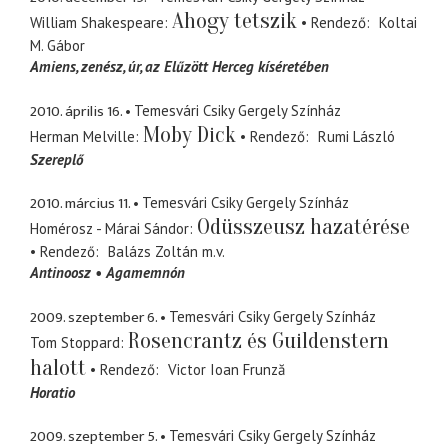
Ahogy tetszik
William Shakespeare
Rendező
Koltai
M. Gábor
Amiens, zenész, úr
az Elűzött Herceg kíséretében
2010. április 16.
Temesvári Csiky Gergely Színház
Moby Dick
Herman Melville
Rendező
Rumi László
Szereplő
2010. március 11.
Temesvári Csiky Gergely Színház
Odüsszeusz hazatérése
Homérosz - Márai Sándor
Rendező
Balázs Zoltán
m.v.
Antinoosz
Agamemnón
2009. szeptember 6.
Temesvári Csiky Gergely Színház
Rosencrantz és Guildenstern
Tom Stoppard
halott
Rendező
Victor Ioan Frunză
Horatio
2009. szeptember 5.
Temesvári Csiky Gergely Színház