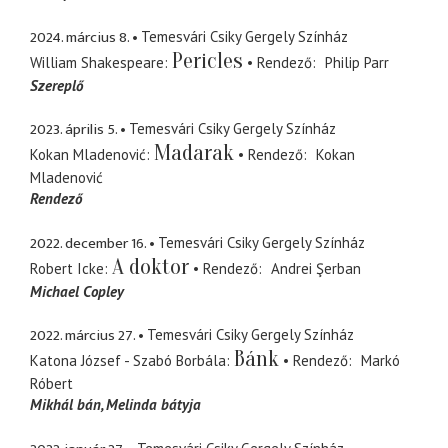
2024. március 8.
Temesvári Csiky Gergely Színház
Pericles
William Shakespeare
Rendező
Philip Parr
Szereplő
2023. április 5.
Temesvári Csiky Gergely Színház
Madarak
Kokan Mladenović
Rendező
Kokan
Mladenović
Rendező
2022. december 16.
Temesvári Csiky Gergely Színház
A doktor
Robert Icke
Rendező
Andrei Şerban
Michael Copley
2022. március 27.
Temesvári Csiky Gergely Színház
Bánk
Katona József - Szabó Borbála
Rendező
Markó
Róbert
Mikhál bán
Melinda bátyja