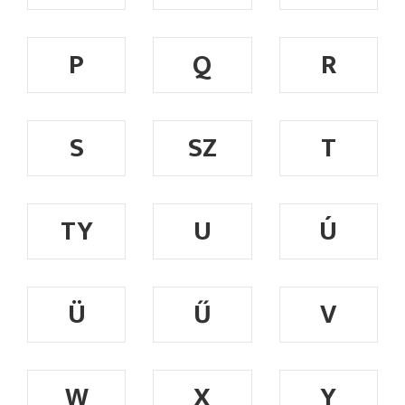
P
Q
R
S
SZ
T
TY
U
Ú
Ü
Ű
V
W
X
Y