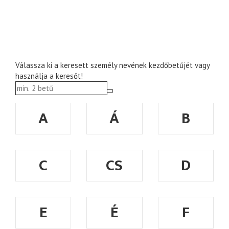
Válassza ki a keresett személy nevének kezdőbetűjét vagy
használja a keresőt!
A
Á
B
C
CS
D
E
É
F