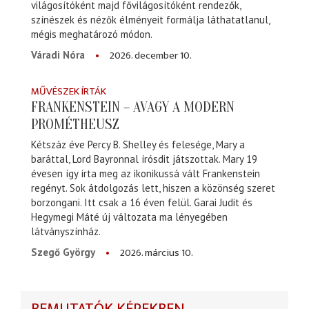
világosítóként majd fővilágosítóként rendezők,
színészek és nézők élményeit formálja láthatatlanul,
mégis meghatározó módon.
2026. december 10.
Váradi Nóra
MŰVÉSZEK ÍRTÁK
FRANKENSTEIN – AVAGY A MODERN
PROMÉTHEUSZ
Kétszáz éve Percy B. Shelley és felesége, Mary a
baráttal, Lord Bayronnal írósdit játszottak. Mary 19
évesen így írta meg az ikonikussá vált Frankenstein
regényt. Sok átdolgozás lett, hiszen a közönség szeret
borzongani. Itt csak a 16 éven felül. Garai Judit és
Hegymegi Máté új változata ma lényegében
látványszínház.
2026. március 10.
Szegő György