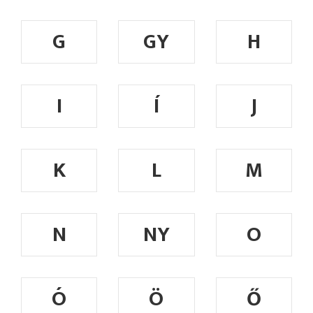
G
GY
H
I
Í
J
K
L
M
N
NY
O
Ó
Ö
Ő