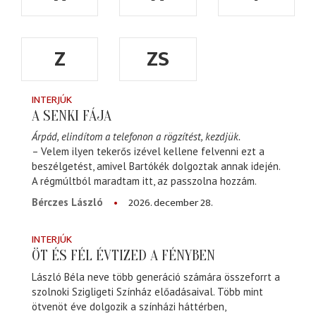
Z
ZS
INTERJÚK
A SENKI FÁJA
Árpád, elindítom a telefonon a rögzítést, kezdjük.
– Velem ilyen tekerős izével kellene felvenni ezt a
beszélgetést, amivel Bartókék dolgoztak annak idején.
A régmúltból maradtam itt, az passzolna hozzám.
2026. december 28.
Bérczes László
INTERJÚK
ÖT ÉS FÉL ÉVTIZED A FÉNYBEN
László Béla neve több generáció számára összeforrt a
szolnoki Szigligeti Színház előadásaival. Több mint
ötvenöt éve dolgozik a színházi háttérben,