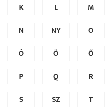
K
L
M
N
NY
O
Ó
Ö
Ő
P
Q
R
S
SZ
T