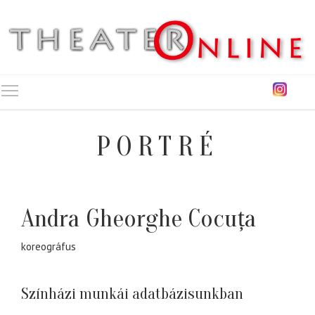
Toggle main menu visibility
PORTRÉ
Andra Gheorghe Cocuța
koreográfus
Színházi munkái adatbázisunkban