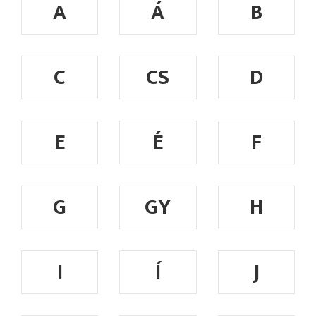
A
Á
B
C
CS
D
E
É
F
G
GY
H
I
Í
J