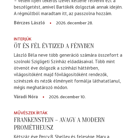
– Velem ilyen tekerős izével kellene felvenni ezt a
beszélgetést, amivel Bartókék dolgoztak annak idején.
A régmúltból maradtam itt, az passzolna hozzám.
2026. december 28.
Bérczes László
INTERJÚK
ÖT ÉS FÉL ÉVTIZED A FÉNYBEN
László Béla neve több generáció számára összeforrt a
szolnoki Szigligeti Színház előadásaival. Több mint
ötvenöt éve dolgozik a színházi háttérben,
világosítóként majd fővilágosítóként rendezők,
színészek és nézők élményeit formálja láthatatlanul,
mégis meghatározó módon.
2026. december 10.
Váradi Nóra
MŰVÉSZEK ÍRTÁK
FRANKENSTEIN – AVAGY A MODERN
PROMÉTHEUSZ
Kétszáz éve Percy B. Shelley és felesége, Mary a