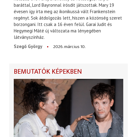
baráttal, Lord Bayronnal írósdit játszottak. Mary 19
évesen így írta meg az ikonikussá vált Frankenstein
regényt. Sok átdolgozás lett, hiszen a közönség szeret
borzongani. Itt csak a 16 éven felül. Garai Judit és
Hegymegi Máté új változata ma lényegében
látványszínház.
2026. március 10.
Szegő György
BEMUTATÓK KÉPEKBEN