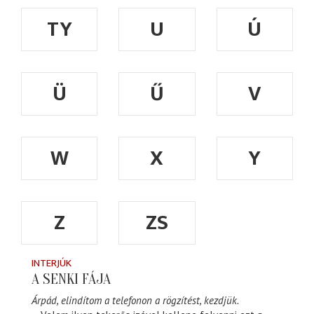
TY
U
Ú
Ü
Ű
V
W
X
Y
Z
ZS
INTERJÚK
A SENKI FÁJA
Árpád, elindítom a telefonon a rögzítést, kezdjük.