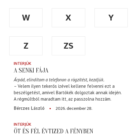
W
X
Y
Z
ZS
INTERJÚK
A SENKI FÁJA
Árpád, elindítom a telefonon a rögzítést, kezdjük.
– Velem ilyen tekerős izével kellene felvenni ezt a
beszélgetést, amivel Bartókék dolgoztak annak idején.
A régmúltból maradtam itt, az passzolna hozzám.
2026. december 28.
Bérczes László
INTERJÚK
ÖT ÉS FÉL ÉVTIZED A FÉNYBEN