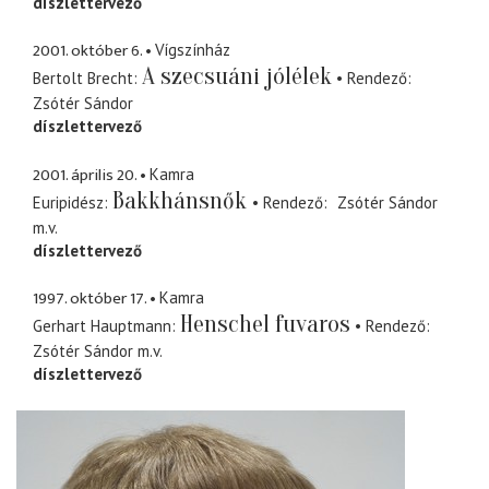
díszlettervező
2001. október 6.
Vígszínház
A szecsuáni jólélek
Bertolt Brecht
Rendező
Zsótér Sándor
díszlettervező
2001. április 20.
Kamra
Bakkhánsnők
Euripidész
Rendező
Zsótér Sándor
m.v.
díszlettervező
1997. október 17.
Kamra
Henschel fuvaros
Gerhart Hauptmann
Rendező
Zsótér Sándor
m.v.
díszlettervező