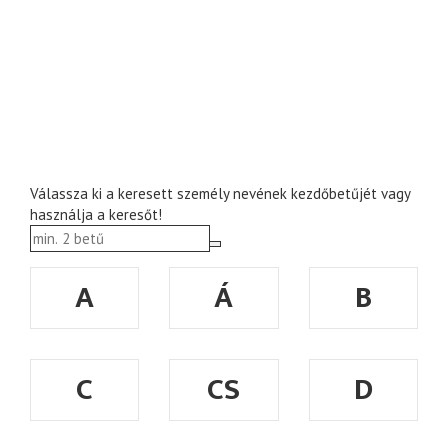
Válassza ki a keresett személy nevének kezdőbetűjét vagy
használja a keresőt!
A
Á
B
C
CS
D