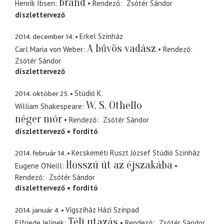
Brand
Henrik Ibsen
Rendező
Zsótér Sándor
díszlettervező
2014. december 14.
Erkel Színház
A bűvös vadász
Carl Maria von Weber
Rendező
Zsótér Sándor
díszlettervező
2014. október 25.
Stúdió K.
W. S. Othello
William Shakespeare
néger mór
Rendező
Zsótér Sándor
díszlettervező
fordító
2014. február 14.
Kecskeméti Ruszt József Stúdió Színház
Hosszú út az éjszakába
Eugene O'Neill
Rendező
Zsótér Sándor
díszlettervező
fordító
2014. január 4.
Vígszíház Házi Színpad
Téli utazás
Elfriede Jelinek
Rendező
Zsótér Sándor