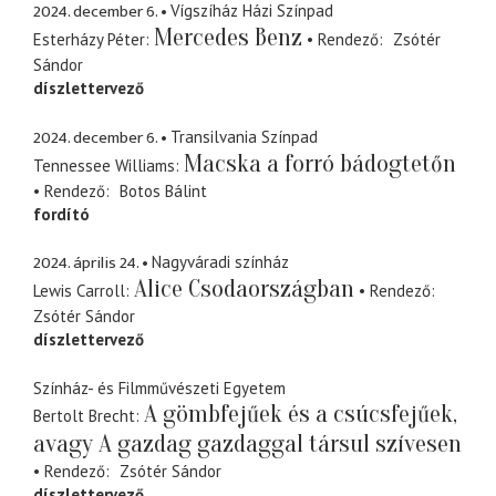
2024. december 6.
Vígszíház Házi Színpad
Mercedes Benz
Esterházy Péter
Rendező
Zsótér
Sándor
díszlettervező
2024. december 6.
Transilvania Színpad
Macska a forró bádogtetőn
Tennessee Williams
Rendező
Botos Bálint
fordító
2024. április 24.
Nagyváradi színház
Alice Csodaországban
Lewis Carroll
Rendező
Zsótér Sándor
díszlettervező
Színház- és Filmművészeti Egyetem
A gömbfejűek és a csúcsfejűek,
Bertolt Brecht
avagy A gazdag gazdaggal társul szívesen
Rendező
Zsótér Sándor
díszlettervező