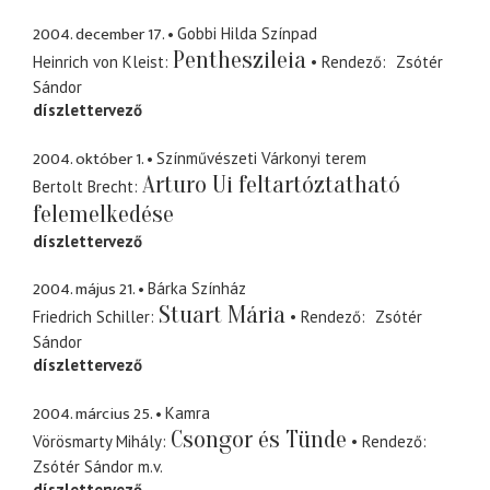
2004. december 17.
Gobbi Hilda Színpad
Pentheszileia
Heinrich von Kleist
Rendező
Zsótér
Sándor
díszlettervező
2004. október 1.
Színművészeti Várkonyi terem
Arturo Ui feltartóztatható
Bertolt Brecht
felemelkedése
díszlettervező
2004. május 21.
Bárka Színház
Stuart Mária
Friedrich Schiller
Rendező
Zsótér
Sándor
díszlettervező
2004. március 25.
Kamra
Csongor és Tünde
Vörösmarty Mihály
Rendező
Zsótér Sándor
m.v.
díszlettervező