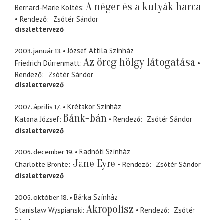
A néger és a kutyák harca
Bernard-Marie Koltès
Rendező
Zsótér Sándor
díszlettervező
2008. január 13.
József Attila Színház
Az öreg hölgy látogatása
Friedrich Dürrenmatt
Rendező
Zsótér Sándor
díszlettervező
2007. április 17.
Krétakör Színház
Bánk-bán
Katona József
Rendező
Zsótér Sándor
díszlettervező
2006. december 19.
Radnóti Színház
Jane Eyre
Charlotte Brontë
Rendező
Zsótér Sándor
díszlettervező
2006. október 18.
Bárka Színház
Akropolisz
Stanislaw Wyspianski
Rendező
Zsótér