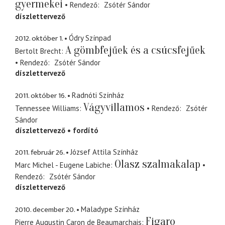
gyermekei
Rendező
Zsótér Sándor
díszlettervező
2012. október 1.
Ódry Színpad
A gömbfejűek és a csúcsfejűek
Bertolt Brecht
Rendező
Zsótér Sándor
díszlettervező
2011. október 16.
Radnóti Színház
Vágyvillamos
Tennessee Williams
Rendező
Zsótér
Sándor
díszlettervező
fordító
2011. február 26.
József Attila Színház
Olasz szalmakalap
Marc Michel - Eugene Labiche
Rendező
Zsótér Sándor
díszlettervező
2010. december 20.
Maladype Színház
Figaro
Pierre Augustin Caron de Beaumarchais