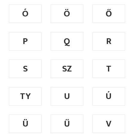
Ó
Ö
Ő
P
Q
R
S
SZ
T
TY
U
Ú
Ü
Ű
V