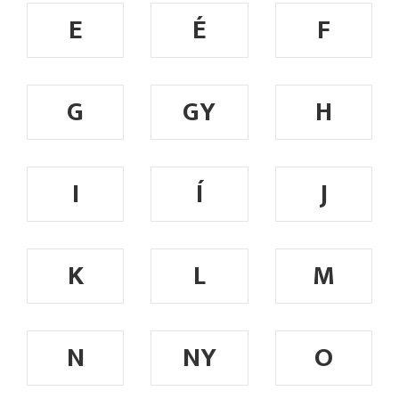
E
É
F
G
GY
H
I
Í
J
K
L
M
N
NY
O