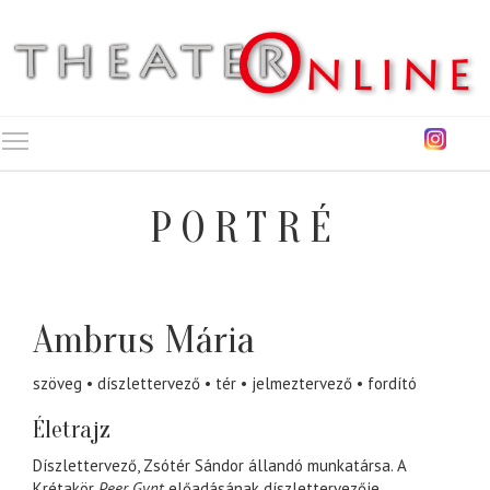
Toggle main menu visibility
PORTRÉ
Ambrus Mária
szöveg
díszlettervező
tér
jelmeztervező
fordító
Életrajz
Díszlettervező, Zsótér Sándor állandó munkatársa. A
Krétakör
Peer Gynt
előadásának díszlettervezője.