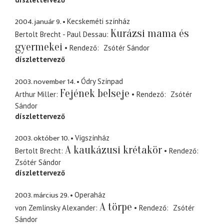
2004. január 9.
Kecskeméti színház
Kurázsi mama és
Bertolt Brecht - Paul Dessau
gyermekei
Rendező
Zsótér Sándor
díszlettervező
2003. november 14.
Ódry Színpad
Fejének belseje
Arthur Miller
Rendező
Zsótér
Sándor
díszlettervező
2003. október 10.
Vígszínház
A kaukázusi krétakör
Bertolt Brecht
Rendező
Zsótér Sándor
díszlettervező
2003. március 29.
Operaház
A törpe
von Zemlinsky Alexander
Rendező
Zsótér
Sándor