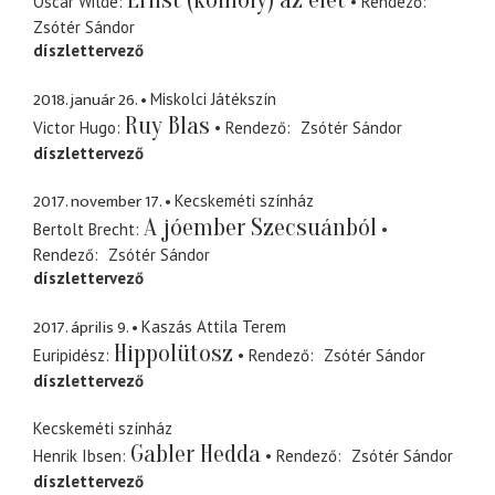
Ernst (komoly) az élet
Oscar Wilde
Rendező
Zsótér Sándor
díszlettervező
2018. január 26.
Miskolci Játékszín
Ruy Blas
Victor Hugo
Rendező
Zsótér Sándor
díszlettervező
2017. november 17.
Kecskeméti színház
A jóember Szecsuánból
Bertolt Brecht
Rendező
Zsótér Sándor
díszlettervező
2017. április 9.
Kaszás Attila Terem
Hippolütosz
Euripidész
Rendező
Zsótér Sándor
díszlettervező
Kecskeméti színház
Gabler Hedda
Henrik Ibsen
Rendező
Zsótér Sándor
díszlettervező