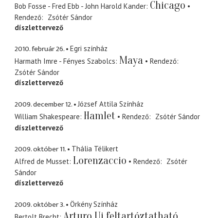
Chicago
Bob Fosse - Fred Ebb - John Harold Kander
Rendező
Zsótér Sándor
díszlettervező
2010. február 26.
Egri színház
Maya
Harmath Imre - Fényes Szabolcs
Rendező
Zsótér Sándor
díszlettervező
2009. december 12.
József Attila Színház
Hamlet
William Shakespeare
Rendező
Zsótér Sándor
díszlettervező
2009. október 11.
Thália Télikert
Lorenzaccio
Alfred de Musset
Rendező
Zsótér
Sándor
díszlettervező
2009. október 3.
Örkény Színház
Arturo Ui feltartóztatható
Bertolt Brecht