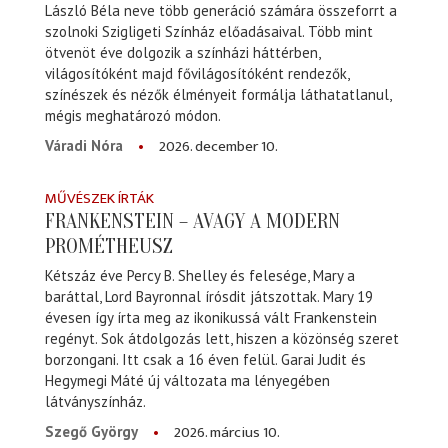
László Béla neve több generáció számára összeforrt a
szolnoki Szigligeti Színház előadásaival. Több mint
ötvenöt éve dolgozik a színházi háttérben,
világosítóként majd fővilágosítóként rendezők,
színészek és nézők élményeit formálja láthatatlanul,
mégis meghatározó módon.
2026. december 10.
Váradi Nóra
MŰVÉSZEK ÍRTÁK
FRANKENSTEIN – AVAGY A MODERN
PROMÉTHEUSZ
Kétszáz éve Percy B. Shelley és felesége, Mary a
baráttal, Lord Bayronnal írósdit játszottak. Mary 19
évesen így írta meg az ikonikussá vált Frankenstein
regényt. Sok átdolgozás lett, hiszen a közönség szeret
borzongani. Itt csak a 16 éven felül. Garai Judit és
Hegymegi Máté új változata ma lényegében
látványszínház.
2026. március 10.
Szegő György