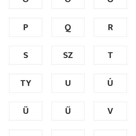
P
Q
R
S
SZ
T
TY
U
Ú
Ü
Ű
V