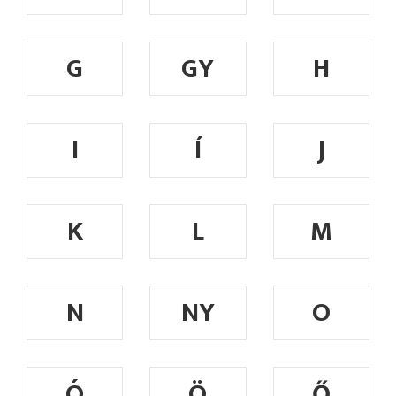
G
GY
H
I
Í
J
K
L
M
N
NY
O
Ó
Ö
Ő