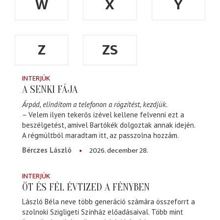
W
X
Y
Z
ZS
INTERJÚK
A SENKI FÁJA
Árpád, elindítom a telefonon a rögzítést, kezdjük.
– Velem ilyen tekerős izével kellene felvenni ezt a
beszélgetést, amivel Bartókék dolgoztak annak idején.
A régmúltból maradtam itt, az passzolna hozzám.
2026. december 28.
Bérczes László
INTERJÚK
ÖT ÉS FÉL ÉVTIZED A FÉNYBEN
László Béla neve több generáció számára összeforrt a
szolnoki Szigligeti Színház előadásaival. Több mint