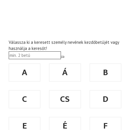
Válassza ki a keresett személy nevének kezdőbetűjét vagy
használja a keresőt!
A
Á
B
C
CS
D
E
É
F