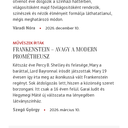
ötvenöt éve dolgozik a színházi háttérben,
világosítóként majd fővilágosítóként rendezők,
színészek és nézők élményeit formálja láthatatlanul,
mégis meghatározó módon.
2026. december 10.
Váradi Nóra
MŰVÉSZEK ÍRTÁK
FRANKENSTEIN – AVAGY A MODERN
PROMÉTHEUSZ
Kétszáz éve Percy B. Shelley és felesége, Mary a
baráttal, Lord Bayronnal írósdit játszottak. Mary 19
évesen így írta meg az ikonikussá vált Frankenstein
regényt. Sok átdolgozás lett, hiszen a közönség szeret
borzongani. Itt csak a 16 éven felül. Garai Judit és
Hegymegi Máté új változata ma lényegében
látványszínház.
2026. március 10.
Szegő György