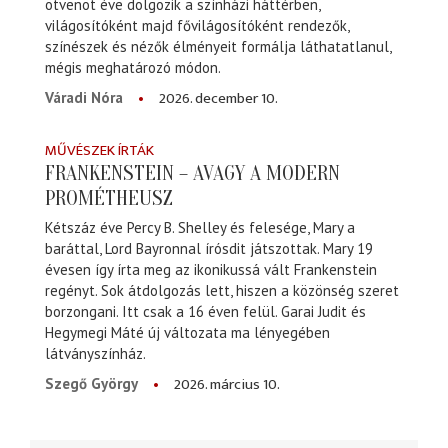
ötvenöt éve dolgozik a színházi háttérben,
világosítóként majd fővilágosítóként rendezők,
színészek és nézők élményeit formálja láthatatlanul,
mégis meghatározó módon.
2026. december 10.
Váradi Nóra
MŰVÉSZEK ÍRTÁK
FRANKENSTEIN – AVAGY A MODERN
PROMÉTHEUSZ
Kétszáz éve Percy B. Shelley és felesége, Mary a
baráttal, Lord Bayronnal írósdit játszottak. Mary 19
évesen így írta meg az ikonikussá vált Frankenstein
regényt. Sok átdolgozás lett, hiszen a közönség szeret
borzongani. Itt csak a 16 éven felül. Garai Judit és
Hegymegi Máté új változata ma lényegében
látványszínház.
2026. március 10.
Szegő György