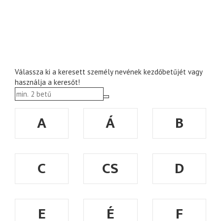
Válassza ki a keresett személy nevének kezdőbetűjét vagy
használja a keresőt!
A
Á
B
C
CS
D
E
É
F