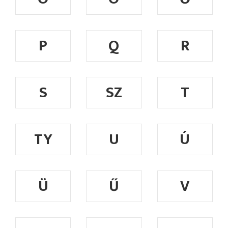
P
Q
R
S
SZ
T
TY
U
Ú
Ü
Ű
V