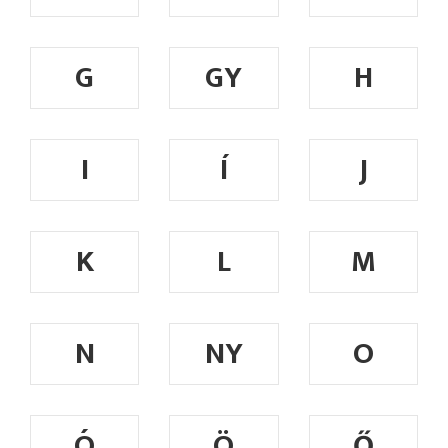
G
GY
H
I
Í
J
K
L
M
N
NY
O
Ó
Ö
Ő