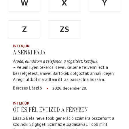
W
X
Y
Z
ZS
INTERJÚK
A SENKI FÁJA
Árpád, elindítom a telefonon a rögzítést, kezdjük.
– Velem ilyen tekerős izével kellene felvenni ezt a
beszélgetést, amivel Bartókék dolgoztak annak idején.
A régmúltból maradtam itt, az passzolna hozzám.
2026. december 28.
Bérczes László
INTERJÚK
ÖT ÉS FÉL ÉVTIZED A FÉNYBEN
László Béla neve több generáció számára összeforrt a
szolnoki Szigligeti Színház előadásaival. Több mint