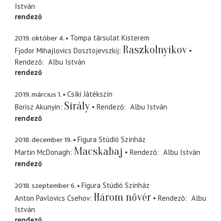
István
rendező
2019. október 4.
Tompa társulat Kisterem
Raszkolnyikov
Fjodor Mihajlovics Dosztojevszkij
Rendező
Albu István
rendező
2019. március 1.
Csíki Játékszín
Sirály
Borisz Akunyin
Rendező
Albu István
rendező
2018. december 19.
Figura Stúdió Színház
Macskabaj
Martin McDonagh
Rendező
Albu István
rendező
2018. szeptember 6.
Figura Stúdió Színház
Három nővér
Anton Pavlovics Csehov
Rendező
Albu
István
rendező