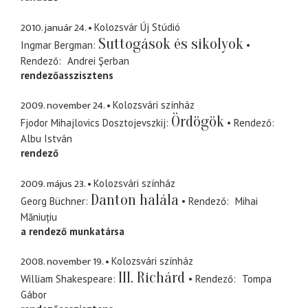
2010. január 24.
Kolozsvár Új Stúdió
Suttogások és sikolyok
Ingmar Bergman
Rendező
Andrei Şerban
rendezőasszisztens
2009. november 24.
Kolozsvári színház
Ördögök
Fjodor Mihajlovics Dosztojevszkij
Rendező
Albu István
rendező
2009. május 23.
Kolozsvári színház
Danton halála
Georg Büchner
Rendező
Mihai
Măniuțiu
a rendező munkatársa
2008. november 19.
Kolozsvári színház
III. Richárd
William Shakespeare
Rendező
Tompa
Gábor