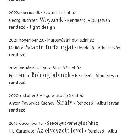
2022. március 18.
Szatmári színház
Woyzeck
Georg Büchner
Rendező
Albu István
rendező
light design
2021. november 23.
Marosvásárhelyi szinház
Scapin furfangjai
Molière
Rendező
Albu István
rendező
2021. január 19.
Figura Stúdió Színház
Boldogtalanok
Füst Milán
Rendező
Albu István
rendező
2020. október 3.
Figura Stúdió Színház
Sirály
Anton Pavlovics Csehov
Rendező
Albu István
rendező
2019. december 19.
Székelyudvarhelyi színház
Az elveszett levél
I. L. Caragiale
Rendező
Albu