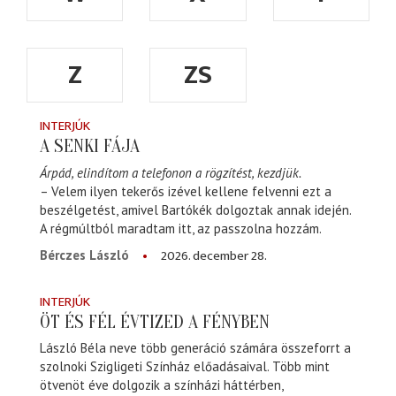
Z
ZS
INTERJÚK
A SENKI FÁJA
Árpád, elindítom a telefonon a rögzítést, kezdjük.
– Velem ilyen tekerős izével kellene felvenni ezt a
beszélgetést, amivel Bartókék dolgoztak annak idején.
A régmúltból maradtam itt, az passzolna hozzám.
2026. december 28.
Bérczes László
INTERJÚK
ÖT ÉS FÉL ÉVTIZED A FÉNYBEN
László Béla neve több generáció számára összeforrt a
szolnoki Szigligeti Színház előadásaival. Több mint
ötvenöt éve dolgozik a színházi háttérben,