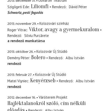
2013. december 31.
Udvartér Teátrum
Liliomfi
Szigligeti Ede
Rendező
Dávid Péter
Schwartz
pesti fogadós
2013. november 29.
Kolozsvári színház
Viktor, avagy a gyermekuralom
Roger Vitrac
Rendező
Silviu Purcărete
a rendező munkatársa
2013. október 26.
Kolozsvár Új Stúdió
Bolero
Demény Péter
Rendező
Albu István
rendező
2013. február 27.
Kolozsvár Új Stúdió
Kenyérzseb
Matei Vişniec
Rendező
Albu István
rendező
2012. december 16.
Váróterem Projekt
Hajléktalanokról szóló, cím nélküli
előadás
Rendező
Albu István