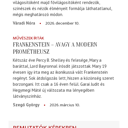
világosítóként majd fővilágosítóként rendezők,
színészek és nézők élményeit formálja láthatatlanul,
mégis meghatározó módon.
2026. december 10.
Váradi Nóra
MŰVÉSZEK ÍRTÁK
FRANKENSTEIN – AVAGY A MODERN
PROMÉTHEUSZ
Kétszáz éve Percy B. Shelley és felesége, Mary a
baráttal, Lord Bayronnal írósdit játszottak. Mary 19
évesen így írta meg az ikonikussá vált Frankenstein
regényt. Sok átdolgozás lett, hiszen a közönség szeret
borzongani. Itt csak a 16 éven felül. Garai Judit és
Hegymegi Máté új változata ma lényegében
látványszínház.
2026. március 10.
Szegő György