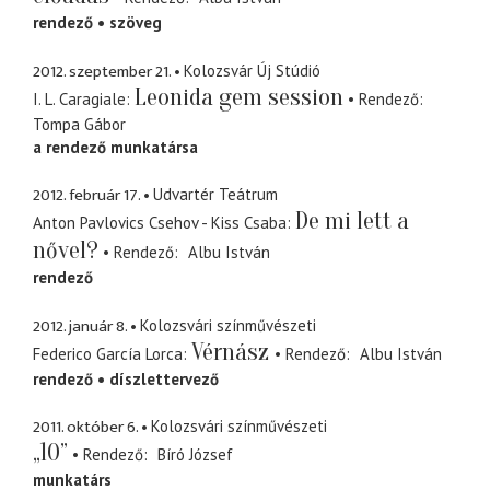
rendező
szöveg
2012. szeptember 21.
Kolozsvár Új Stúdió
Leonida gem session
I. L. Caragiale
Rendező
Tompa Gábor
a rendező munkatársa
2012. február 17.
Udvartér Teátrum
De mi lett a
Anton Pavlovics Csehov - Kiss Csaba
nővel?
Rendező
Albu István
rendező
2012. január 8.
Kolozsvári színművészeti
Vérnász
Federico García Lorca
Rendező
Albu István
rendező
díszlettervező
2011. október 6.
Kolozsvári színművészeti
„10”
Rendező
Bíró József
munkatárs