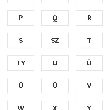
P
Q
R
S
SZ
T
TY
U
Ú
Ü
Ű
V
W
X
Y