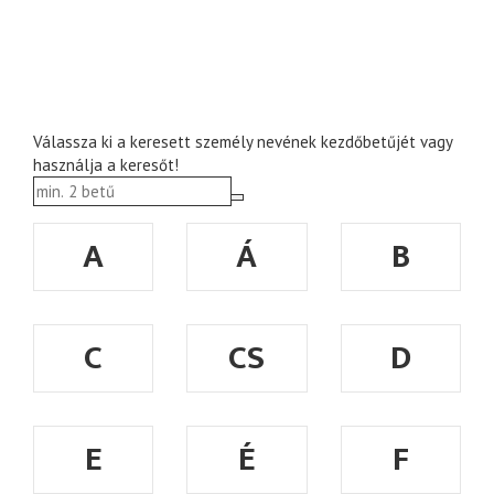
Válassza ki a keresett személy nevének kezdőbetűjét vagy
használja a keresőt!
A
Á
B
C
CS
D
E
É
F