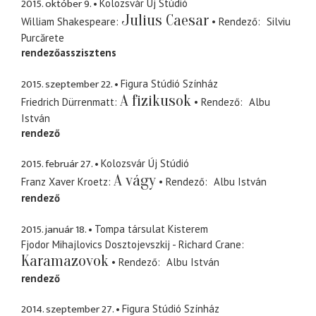
2015. október 9.
Kolozsvár Új Stúdió
Julius Caesar
William Shakespeare
Rendező
Silviu
Purcărete
rendezőasszisztens
2015. szeptember 22.
Figura Stúdió Színház
A fizikusok
Friedrich Dürrenmatt
Rendező
Albu
István
rendező
2015. február 27.
Kolozsvár Új Stúdió
A vágy
Franz Xaver Kroetz
Rendező
Albu István
rendező
2015. január 18.
Tompa társulat Kisterem
Fjodor Mihajlovics Dosztojevszkij - Richard Crane
Karamazovok
Rendező
Albu István
rendező
2014. szeptember 27.
Figura Stúdió Színház