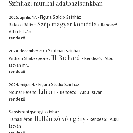
Színházi munkái adatbázisunkban
2025. április 17.
Figura Stúdió Színház
Szép magyar komédia
Balassi Bálint
Rendező
Albu István
rendező
2024. december 20.
Szatmári színház
III. Richárd
William Shakespeare
Rendező
Albu
István
m.v.
rendező
2024. május 4.
Figura Stúdió Színház
Liliom
Molnár Ferenc
Rendező
Albu István
rendező
Sepsiszentgyörgyi színház
Hullámzó vőlegény
Tamási Áron
Rendező
Albu
István
rendező