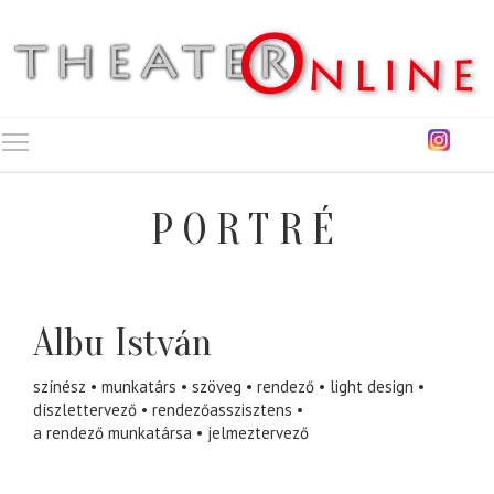
Toggle main menu visibility
PORTRÉ
Albu István
színész
munkatárs
szöveg
rendező
light design
díszlettervező
rendezőasszisztens
a rendező munkatársa
jelmeztervező