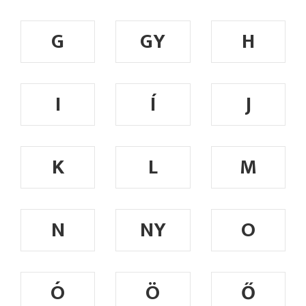
G
GY
H
I
Í
J
K
L
M
N
NY
O
Ó
Ö
Ő