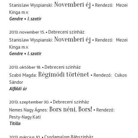
Novemberi éj
Stanislaw Wyspianski
Rendező
Mezei
Kinga
m.v.
Gendre
I. szatír
2013. november 15.
Debreceni színház
Novemberi éj
Stanislaw Wyspianski
Rendező
Mezei
Kinga
m.v.
Gendre
I. szatír
2013. október 18.
Debreceni színház
Régimódi történet
Szabó Magda
Rendező
Csikos
Sándor
Alföldi úr
2013. szeptember 30.
Debreceni színház
Bors néni, Bors!
Nemes Nagy Ágnes
Rendező
Pesty-Nagy Kati
Titilla
2013. március 10.
Csodamalom Bábszínház