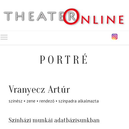
Toggle main menu visibility
PORTRÉ
Vranyecz Artúr
színész
zene
rendező
színpadra alkalmazta
Színházi munkái adatbázisunkban