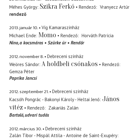
Szikra Ferkó
Méhes György
Rendező
Vranyecz Artúr
rendező
2013. január 10.
Víg Kamaraszínház
Momo
Michael Ende
Rendező
Horváth Patrícia
Nino
a kocsmáros
Szürke úr
Rendőr
2012. november 8.
Debreceni színház
A holdbeli csónakos
Weöres Sándor
Rendező
Gemza Péter
Paprika Jancsi
2012. szeptember 21.
Debreceni színház
János
Kacsóh Pongrác - Bakonyi Károly - Heltai Jenő
vitéz
Rendező
Zakariás Zalán
Bartoló
udvari tudós
2012. március 30.
Debreceni színház
Zalán Tibor - Mispál Attila - Antoine de Saint-Exupéry