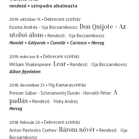
rendező
színpadra alkalmazta
2019. október 11.
Debreceni színház
Don Quijote – Az
Kozma András - Ilja Bocsarnikovsz
utolsó álom
Rendező
Ilja Bocsarnikovsz
Hamlet
Gályarab
Csendőr
Carrasco
Herceg
2019. március 8.
Debreceni színház
Lear
William Shakespeare
Rendező
Ilja Bocsarnikovsz
Alban fejedelem
2018. december 21.
Víg Kamaraszínház
A
Presser Gábor - Sztevanovity Dusán - Horváth Péter
padlás
Rendező
Visky Andrej
Herceg
2018. február 23.
Debreceni színház
Három nővér
Anton Pavlovics Csehov
Rendező
Ilja
Bocsarnikovsz