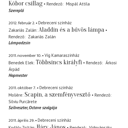
Kóbor csillag
Rendező
Mispál Attila
Szereplő
2012. február 2.
Debreceni színház
Aladdin és a bűvös lámpa
Zakariás Zalán
Rendező
Zakariás Zalán
Lámpadzsin
2011. november 10.
Víg Kamaraszínház
Többsincs királyfi
Benedek Elek
Rendező
Árkosi
Árpád
Hopmester
2011. október 7.
Debreceni színház
Scapin, a szemfényvesztő
Molière
Rendező
Silviu Purcărete
Szilveszter
Octave szolgája
2011. április 29.
Debreceni színház
Háry János
Kodály Zoltán
Rendező
Vidnyánszky