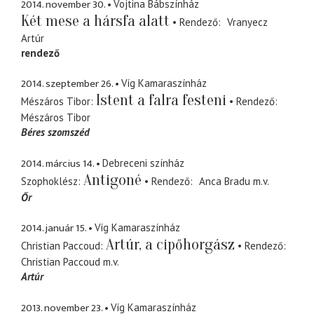
2014. november 30.
Vojtina Bábszínház
Két mese a hársfa alatt
Rendező
Vranyecz
Artúr
rendező
2014. szeptember 26.
Víg Kamaraszínház
Istent a falra festeni
Mészáros Tibor
Rendező
Mészáros Tibor
Béres szomszéd
2014. március 14.
Debreceni színház
Antigoné
Szophoklész
Rendező
Anca Bradu
m.v.
Őr
2014. január 15.
Víg Kamaraszínház
Artúr, a cipőhorgász
Christian Paccoud
Rendező
Christian Paccoud
m.v.
Artúr
2013. november 23.
Víg Kamaraszínház