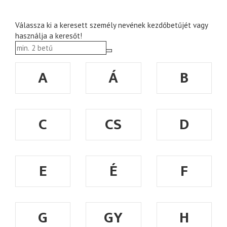
Válassza ki a keresett személy nevének kezdőbetűjét vagy
használja a keresőt!
A
Á
B
C
CS
D
E
É
F
G
GY
H