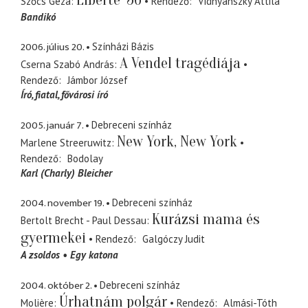
Szőcs Géza
Rendező
Vidnyánszky Attila
Bandikó
2006. július 20.
Színházi Bázis
A Vendel tragédiája
Cserna Szabó András
Rendező
Jámbor József
Író
fiatal, fővárosi író
2005. január 7.
Debreceni színház
New York, New York
Marlene Streeruwitz
Rendező
Bodolay
Karl (Charly) Bleicher
2004. november 19.
Debreceni színház
Kurázsi mama és
Bertolt Brecht - Paul Dessau
gyermekei
Rendező
Galgóczy Judit
A zsoldos
Egy katona
2004. október 2.
Debreceni színház
Úrhatnám polgár
Molière
Rendező
Almási-Tóth