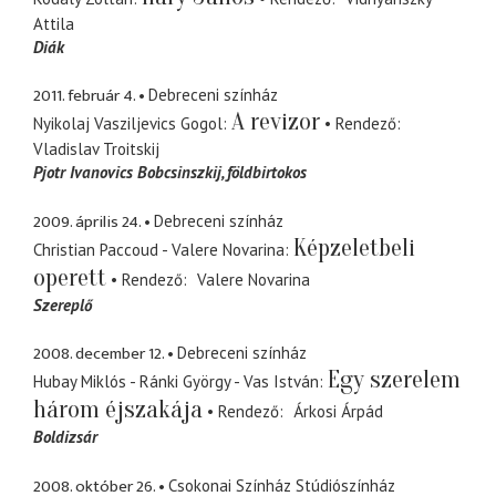
Attila
Diák
2011. február 4.
Debreceni színház
A revizor
Nyikolaj Vasziljevics Gogol
Rendező
Vladislav Troitskij
Pjotr Ivanovics Bobcsinszkij
földbirtokos
2009. április 24.
Debreceni színház
Képzeletbeli
Christian Paccoud - Valere Novarina
operett
Rendező
Valere Novarina
Szereplő
2008. december 12.
Debreceni színház
Egy szerelem
Hubay Miklós - Ránki György - Vas István
három éjszakája
Rendező
Árkosi Árpád
Boldizsár
2008. október 26.
Csokonai Színház Stúdiószínház