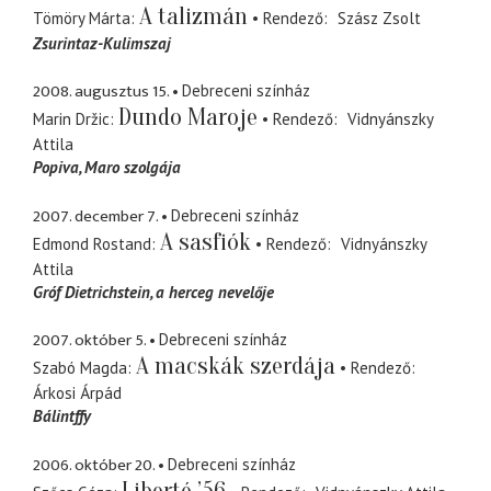
A talizmán
Tömöry Márta
Rendező
Szász Zsolt
Zsurintaz-Kulimszaj
2008. augusztus 15.
Debreceni színház
Dundo Maroje
Marin Držic
Rendező
Vidnyánszky
Attila
Popiva
Maro szolgája
2007. december 7.
Debreceni színház
A sasfiók
Edmond Rostand
Rendező
Vidnyánszky
Attila
Gróf Dietrichstein
a herceg nevelője
2007. október 5.
Debreceni színház
A macskák szerdája
Szabó Magda
Rendező
Árkosi Árpád
Bálintffy
2006. október 20.
Debreceni színház
Liberté ’56