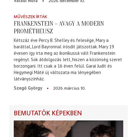
2026. december 10.
Váradi Nóra
MŰVÉSZEK ÍRTÁK
FRANKENSTEIN – AVAGY A MODERN
PROMÉTHEUSZ
Kétszáz éve Percy B. Shelley és felesége, Mary a
baráttal, Lord Bayronnal írósdit játszottak. Mary 19
évesen így írta meg az ikonikussá vált Frankenstein
regényt. Sok átdolgozás lett, hiszen a közönség szeret
borzongani. Itt csak a 16 éven felül. Garai Judit és
Hegymegi Máté új változata ma lényegében
látványszínház.
2026. március 10.
Szegő György
BEMUTATÓK KÉPEKBEN