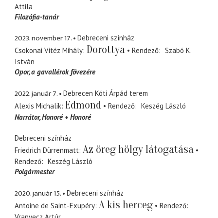
Attila
Filozófia-tanár
2023. november 17.
Debreceni színház
Dorottya
Csokonai Vitéz Mihály
Rendező
Szabó K.
István
Opor
a gavallérok fővezére
2022. január 7.
Debrecen Kóti Árpád terem
Edmond
Alexis Michalik
Rendező
Keszég László
Narrátor
Honoré
Honoré
Debreceni színház
Az öreg hölgy látogatása
Friedrich Dürrenmatt
Rendező
Keszég László
Polgármester
2020. január 15.
Debreceni színház
A kis herceg
Antoine de Saint-Exupéry
Rendező
Vranyecz Artúr