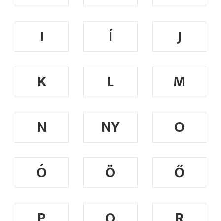
I
Í
J
K
L
M
N
NY
O
Ó
Ö
Ő
P
Q
R