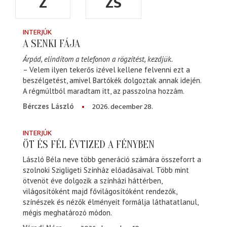
Z
ZS
INTERJÚK
A SENKI FÁJA
Árpád, elindítom a telefonon a rögzítést, kezdjük.
– Velem ilyen tekerős izével kellene felvenni ezt a
beszélgetést, amivel Bartókék dolgoztak annak idején.
A régmúltból maradtam itt, az passzolna hozzám.
2026. december 28.
Bérczes László
INTERJÚK
ÖT ÉS FÉL ÉVTIZED A FÉNYBEN
László Béla neve több generáció számára összeforrt a
szolnoki Szigligeti Színház előadásaival. Több mint
ötvenöt éve dolgozik a színházi háttérben,
világosítóként majd fővilágosítóként rendezők,
színészek és nézők élményeit formálja láthatatlanul,
mégis meghatározó módon.