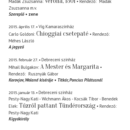
Verona, 1301
Madák Zsuzsanna
Rendező
Madák
Zsuzsanna
m.v.
Szereplő
zene
2015. április 17.
Víg Kamaraszínház
Chioggiai csetepaté
Carlo Goldoni
Rendező
Méhes László
A jegyző
2015. február 27.
Debreceni színház
A Mester és Margarita
Mihail Bulgakov
Rendező
Rusznyák Gábor
Korovjov
Woland kísérője
Titkár
Poncius Pilátusnál
2015. január 13.
Debreceni színház
Pesty-Nagy Kati - Wichmann Ákos - Kocsák Tibor - Benedek
Tűzről pattant Tündérország
Elek
Rendező
Pesty-Nagy Kati
Kígyókirály