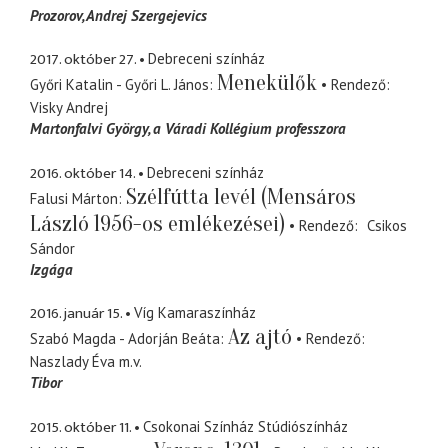
Prozorov, Andrej Szergejevics
2017. október 27.
Debreceni színház
Menekülők
Győri Katalin - Győri L. János
Rendező
Visky Andrej
Martonfalvi György
a Váradi Kollégium professzora
2016. október 14.
Debreceni színház
Szélfútta levél (Mensáros
Falusi Márton
László 1956-os emlékezései)
Rendező
Csikos
Sándor
Izgága
2016. január 15.
Víg Kamaraszínház
Az ajtó
Szabó Magda - Adorján Beáta
Rendező
Naszlady Éva
m.v.
Tibor
2015. október 11.
Csokonai Színház Stúdiószínház