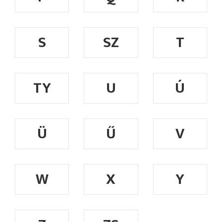
S
SZ
T
TY
U
Ú
Ü
Ű
V
W
X
Y