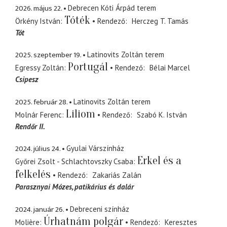
2026. május 22.
Debrecen Kóti Árpád terem
Tóték
Örkény István
Rendező
Herczeg T. Tamás
Tót
2025. szeptember 19.
Latinovits Zoltán terem
Portugál
Egressy Zoltán
Rendező
Bélai Marcel
Csipesz
2025. február 28.
Latinovits Zoltán terem
Liliom
Molnár Ferenc
Rendező
Szabó K. István
Rendőr II.
2024. július 24.
Gyulai Várszínház
Erkel és a
Győrei Zsolt - Schlachtovszky Csaba
felkelés
Rendező
Zakariás Zalán
Parasznyai Mózes
patikárius és dalár
2024. január 26.
Debreceni színház
Úrhatnám polgár
Molière
Rendező
Keresztes