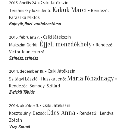
2015. április 24.
Csíki Játékszín
Kakuk Marci
Tersánszky Józsi Jenő
Rendező
Parászka Miklós
Bojnyik
Rozi vadházastársa
2015. február 27.
Csíki Játékszín
Éjjeli menedékhely
Makszim Gorkij
Rendező
Victor Ioan Frunză
Színész
színész
2014. december 19.
Csíki Játékszín
Mária főhadnagy
Szilágyi László - Huszka Jenő
Rendező
Somogyi Szilárd
Zwickli Tóbiás
2014. október 3.
Csíki Játékszín
Édes Anna
Kosztolányi Dezső
Rendező
Lendvai
Zoltán
Vizy Kornél