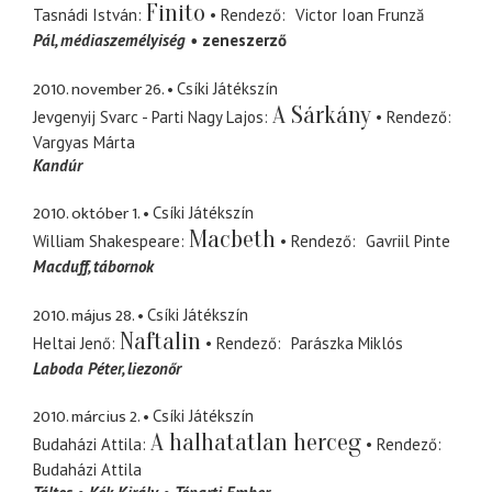
Finito
Tasnádi István
Rendező
Victor Ioan Frunză
Pál
médiaszemélyiség
zeneszerző
2010. november 26.
Csíki Játékszín
A Sárkány
Jevgenyij Svarc - Parti Nagy Lajos
Rendező
Vargyas Márta
Kandúr
2010. október 1.
Csíki Játékszín
Macbeth
William Shakespeare
Rendező
Gavriil Pinte
Macduff
tábornok
2010. május 28.
Csíki Játékszín
Naftalin
Heltai Jenő
Rendező
Parászka Miklós
Laboda Péter
liezonőr
2010. március 2.
Csíki Játékszín
A halhatatlan herceg
Budaházi Attila
Rendező
Budaházi Attila