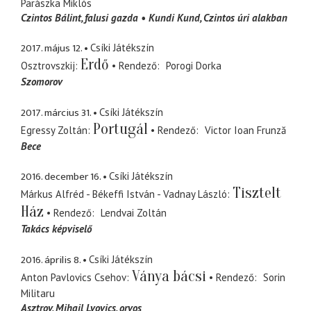
Parászka Miklós
Czintos Bálint
falusi gazda
Kundi Kund
Czintos úri alakban
2017. május 12.
Csíki Játékszín
Erdő
Osztrovszkij
Rendező
Porogi Dorka
Szomorov
2017. március 31.
Csíki Játékszín
Portugál
Egressy Zoltán
Rendező
Victor Ioan Frunză
Bece
2016. december 16.
Csíki Játékszín
Tisztelt
Márkus Alfréd - Békeffi István - Vadnay László
Ház
Rendező
Lendvai Zoltán
Takács képviselő
2016. április 8.
Csíki Játékszín
Ványa bácsi
Anton Pavlovics Csehov
Rendező
Sorin
Militaru
Asztrov, Mihail Lvovics
orvos