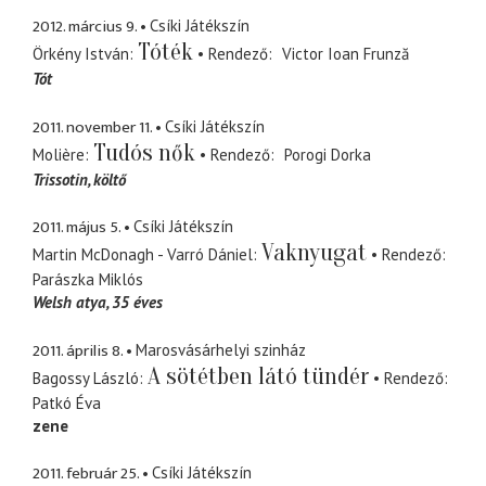
2012. március 9.
Csíki Játékszín
Tóték
Örkény István
Rendező
Victor Ioan Frunză
Tót
2011. november 11.
Csíki Játékszín
Tudós nők
Molière
Rendező
Porogi Dorka
Trissotin
költő
2011. május 5.
Csíki Játékszín
Vaknyugat
Martin McDonagh - Varró Dániel
Rendező
Parászka Miklós
Welsh atya
35 éves
2011. április 8.
Marosvásárhelyi szinház
A sötétben látó tündér
Bagossy László
Rendező
Patkó Éva
zene
2011. február 25.
Csíki Játékszín