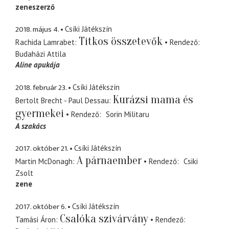
zeneszerző
2018. május 4.
Csíki Játékszín
Titkos összetevők
Rachida Lamrabet
Rendező
Budaházi Attila
Aline apukája
2018. február 23.
Csíki Játékszín
Kurázsi mama és
Bertolt Brecht - Paul Dessau
gyermekei
Rendező
Sorin Militaru
A szakács
2017. október 21.
Csíki Játékszín
A párnaember
Martin McDonagh
Rendező
Csiki
Zsolt
zene
2017. október 6.
Csíki Játékszín
Csalóka szivárvány
Tamási Áron
Rendező