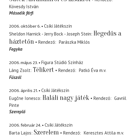
Kövesdy István
Második férfi
2006. október 6.
Csíki Játékszín
Hegedűs a
Sheldon Harnick - Jerry Bock - Joseph Stein
háztetőn
Rendező
Parászka Miklós
Fegyka
2006. május 23.
Figura Stúdió Színház
Télikert
Láng Zsolt
Rendező
Patkó Éva
m.v.
Fűszál
2006. április 21.
Csíki Játékszín
Haláli nagy játék
Eugčne Ionesco
Rendező
Gavriil
Pinte
Szereplő
2006. február 24.
Csíki Játékszín
Szerelem
Barta Lajos
Rendező
Keresztes Attila
m.v.