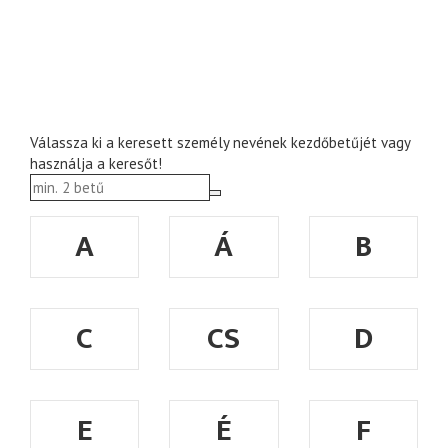
Válassza ki a keresett személy nevének kezdőbetűjét vagy
használja a keresőt!
A
Á
B
C
CS
D
E
É
F