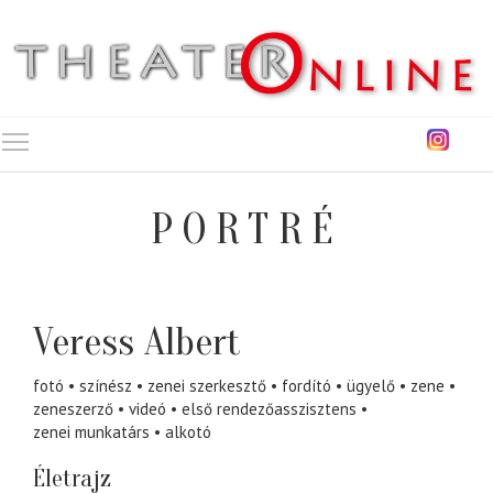
Toggle main menu visibility
PORTRÉ
Veress Albert
fotó
színész
zenei szerkesztő
fordító
ügyelő
zene
zeneszerző
videó
első rendezőasszisztens
zenei munkatárs
alkotó
Életrajz