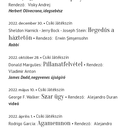
Rendező
Visky Andrej
Herbert Olivecrona
idegsebész
2022. december 30.
Csíki Játékszín
Hegedűs a
Sheldon Harnick - Jerry Bock - Joseph Stein
háztetőn
Rendező
Erwin Șimșensohn
Rabbi
2022. október 28.
Csíki Játékszín
Pillanatfelvétel
Donald Margulies
Rendező
Vladimir Anton
James Dodd
negyvenes újságíró
2022. május 10.
Csíki Játékszín
Szar ügy
George F. Walker
Rendező
Alejandro Duran
videó
2022. április 1.
Csíki Játékszín
Agamemnon
Rodrigo García
Rendező
Alejandro