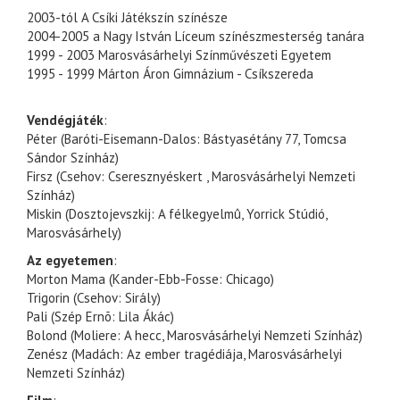
2003-tól A Csíki Játékszín színésze
2004-2005 a Nagy István Líceum színészmesterség tanára
1999 - 2003 Marosvásárhelyi Színművészeti Egyetem
1995 - 1999 Márton Áron Gimnázium - Csíkszereda
Vendégjáték
:
Péter (Baróti-Eisemann-Dalos: Bástyasétány 77, Tomcsa
Sándor Színház)
Firsz (Csehov: Cseresznyéskert , Marosvásárhelyi Nemzeti
Színház)
Miskin (Dosztojevszkij: A félkegyelmû, Yorrick Stúdió,
Marosvásárhely)
Az egyetemen
:
Morton Mama (Kander-Ebb-Fosse: Chicago)
Trigorin (Csehov: Sirály)
Pali (Szép Ernõ: Lila Ákác)
Bolond (Moliere: A hecc, Marosvásárhelyi Nemzeti Színház)
Zenész (Madách: Az ember tragédiája, Marosvásárhelyi
Nemzeti Színház)