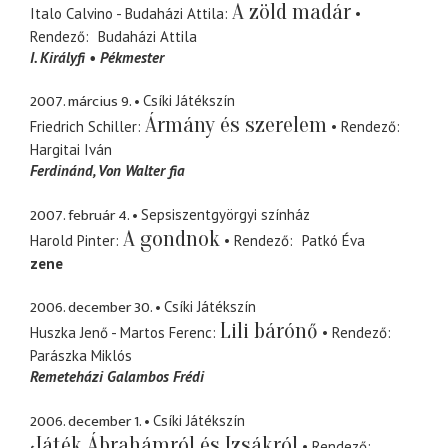
A zöld madár
Italo Calvino - Budaházi Attila
Rendező
Budaházi Attila
I. Királyfi
Pékmester
2007. március 9.
Csíki Játékszín
Ármány és szerelem
Friedrich Schiller
Rendező
Hargitai Iván
Ferdinánd
Von Walter fia
2007. február 4.
Sepsiszentgyörgyi színház
A gondnok
Harold Pinter
Rendező
Patkó Éva
zene
2006. december 30.
Csíki Játékszín
Lili bárónő
Huszka Jenő - Martos Ferenc
Rendező
Parászka Miklós
Remeteházi Galambos Frédi
2006. december 1.
Csíki Játékszín
Játék Ábrahámról és Izsákról
Rendező