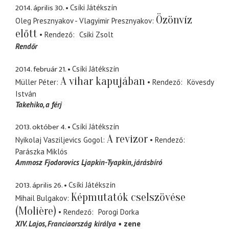
2014. április 30.
Csíki Játékszín
Özönvíz
Oleg Presznyakov - Vlagyimir Presznyakov
előtt
Rendező
Csiki Zsolt
Rendőr
2014. február 21.
Csíki Játékszín
A vihar kapujában
Müller Péter
Rendező
Kövesdy
István
Takehiko
a férj
2013. október 4.
Csíki Játékszín
A revizor
Nyikolaj Vasziljevics Gogol
Rendező
Parászka Miklós
Ammosz Fjodorovics Ljapkin-Tyapkin
járásbíró
2013. április 26.
Csíki Játékszín
Képmutatók cselszövése
Mihail Bulgakov
(Molière)
Rendező
Porogi Dorka
XIV. Lajos
Franciaország királya
zene