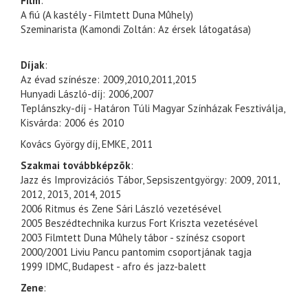
Film
:
A fiú (A kastély - Filmtett Duna Mûhely)
Szeminarista (Kamondi Zoltán: Az érsek látogatása)
Díjak
:
Az évad színésze: 2009,2010,2011,2015
Hunyadi László-díj: 2006,2007
Teplánszky-díj - Határon Túli Magyar Színházak Fesztiválja,
Kisvárda: 2006 és 2010
Kovács György díj, EMKE, 2011
Szakmai továbbképzõk
:
Jazz és Improvizációs Tábor, Sepsiszentgyörgy: 2009, 2011,
2012, 2013, 2014, 2015
2006 Ritmus és Zene Sári László vezetésével
2005 Beszédtechnika kurzus Fort Kriszta vezetésével
2003 Filmtett Duna Mûhely tábor - színész csoport
2000/2001 Liviu Pancu pantomim csoportjának tagja
1999 IDMC, Budapest - afro és jazz-balett
Zene
: