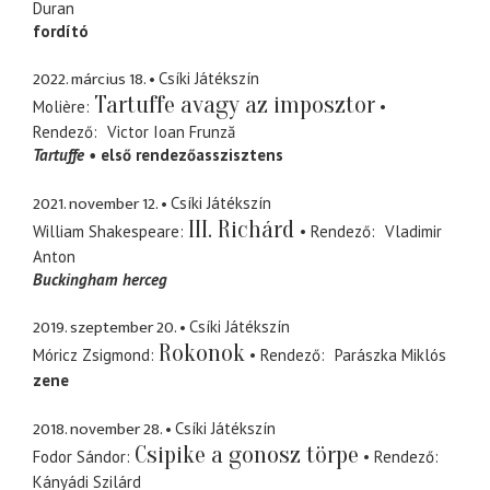
Duran
fordító
2022. március 18.
Csíki Játékszín
Tartuffe avagy az imposztor
Molière
Rendező
Victor Ioan Frunză
Tartuffe
első rendezőasszisztens
2021. november 12.
Csíki Játékszín
III. Richárd
William Shakespeare
Rendező
Vladimir
Anton
Buckingham herceg
2019. szeptember 20.
Csíki Játékszín
Rokonok
Móricz Zsigmond
Rendező
Parászka Miklós
zene
2018. november 28.
Csíki Játékszín
Csipike a gonosz törpe
Fodor Sándor
Rendező
Kányádi Szilárd