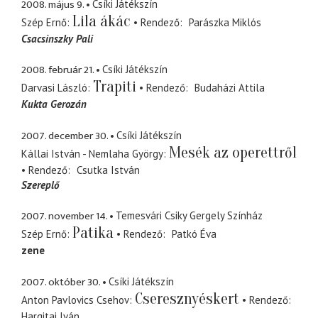
2008. május 9.
Csíki Játékszín
Lila ákác
Szép Ernő
Rendező
Parászka Miklós
Csacsinszky Pali
2008. február 21.
Csíki Játékszín
Trapiti
Darvasi László
Rendező
Budaházi Attila
Kukta Gerozán
2007. december 30.
Csíki Játékszín
Mesék az operettről
Kállai István - Nemlaha György
Rendező
Csutka István
Szereplő
2007. november 14.
Temesvári Csiky Gergely Színház
Patika
Szép Ernő
Rendező
Patkó Éva
zene
2007. október 30.
Csíki Játékszín
Cseresznyéskert
Anton Pavlovics Csehov
Rendező
Hargitai Iván