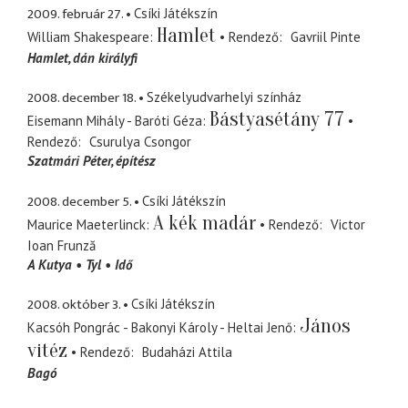
2009. február 27.
Csíki Játékszín
Hamlet
William Shakespeare
Rendező
Gavriil Pinte
Hamlet
dán királyfi
2008. december 18.
Székelyudvarhelyi színház
Bástyasétány 77
Eisemann Mihály - Baróti Géza
Rendező
Csurulya Csongor
Szatmári Péter
építész
2008. december 5.
Csíki Játékszín
A kék madár
Maurice Maeterlinck
Rendező
Victor
Ioan Frunză
A Kutya
Tyl
Idő
2008. október 3.
Csíki Játékszín
János
Kacsóh Pongrác - Bakonyi Károly - Heltai Jenő
vitéz
Rendező
Budaházi Attila
Bagó