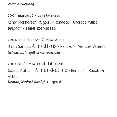
Zsidó előkelőség
2004. március 2.
Csíki Játékszín
A gát
Conor McPherson
Rendező
Andreea Vulpe
Brendan
zenei szerkesztő
2003. december 12.
Csíki Játékszín
A medikus
Bródy Sándor
Rendező
Venczel Valentin
Schwarcz
(majd) orvosnövendék
2003. október 14.
Csíki Játékszín
A macskacicó
Gabnai Katalin
Rendező
Budaházi
Attila
Nemde
középső királyfi
ügyelő