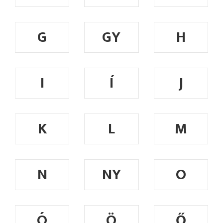
G
GY
H
I
Í
J
K
L
M
N
NY
O
Ó
Ö
Ő