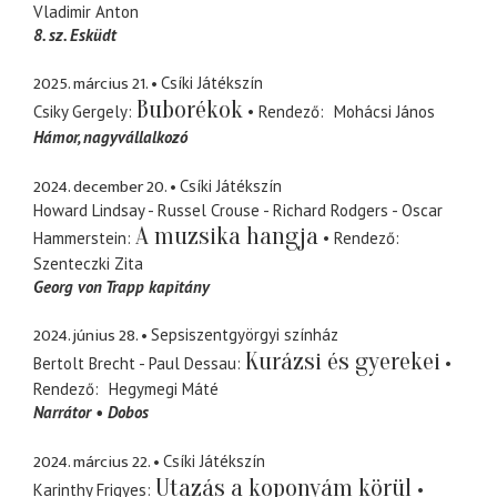
Vladimir Anton
8. sz. Esküdt
2025. március 21.
Csíki Játékszín
Buborékok
Csiky Gergely
Rendező
Mohácsi János
Hámor
nagyvállalkozó
2024. december 20.
Csíki Játékszín
Howard Lindsay - Russel Crouse - Richard Rodgers - Oscar
A muzsika hangja
Hammerstein
Rendező
Szenteczki Zita
Georg von Trapp kapitány
2024. június 28.
Sepsiszentgyörgyi színház
Kurázsi és gyerekei
Bertolt Brecht - Paul Dessau
Rendező
Hegymegi Máté
Narrátor
Dobos
2024. március 22.
Csíki Játékszín
Utazás a koponyám körül
Karinthy Frigyes