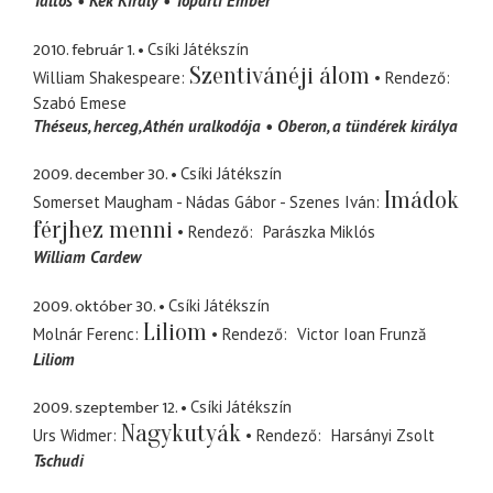
Táltos
Kék Király
Tóparti Ember
2010. február 1.
Csíki Játékszín
Szentivánéji álom
William Shakespeare
Rendező
Szabó Emese
Théseus
herceg, Athén uralkodója
Oberon
a tündérek királya
2009. december 30.
Csíki Játékszín
Imádok
Somerset Maugham - Nádas Gábor - Szenes Iván
férjhez menni
Rendező
Parászka Miklós
William Cardew
2009. október 30.
Csíki Játékszín
Liliom
Molnár Ferenc
Rendező
Victor Ioan Frunză
Liliom
2009. szeptember 12.
Csíki Játékszín
Nagykutyák
Urs Widmer
Rendező
Harsányi Zsolt
Tschudi