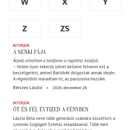
W
X
Y
Z
ZS
INTERJÚK
A SENKI FÁJA
Árpád, elindítom a telefonon a rögzítést, kezdjük.
– Velem ilyen tekerős izével kellene felvenni ezt a
beszélgetést, amivel Bartókék dolgoztak annak idején.
A régmúltból maradtam itt, az passzolna hozzám.
2026. december 28.
Bérczes László
INTERJÚK
ÖT ÉS FÉL ÉVTIZED A FÉNYBEN
László Béla neve több generáció számára összeforrt a
szolnoki Szigligeti Színház előadásaival. Több mint