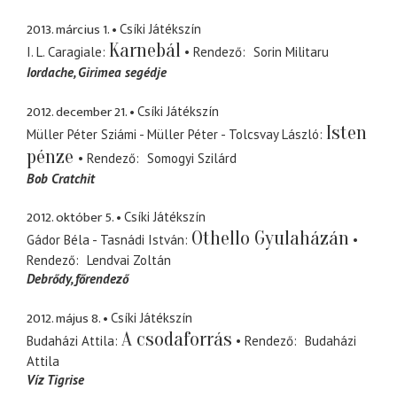
2013. március 1.
Csíki Játékszín
Karnebál
I. L. Caragiale
Rendező
Sorin Militaru
Iordache
Girimea segédje
2012. december 21.
Csíki Játékszín
Isten
Müller Péter Sziámi - Müller Péter - Tolcsvay László
pénze
Rendező
Somogyi Szilárd
Bob Cratchit
2012. október 5.
Csíki Játékszín
Othello Gyulaházán
Gádor Béla - Tasnádi István
Rendező
Lendvai Zoltán
Debrődy
főrendező
2012. május 8.
Csíki Játékszín
A csodaforrás
Budaházi Attila
Rendező
Budaházi
Attila
Víz Tigrise