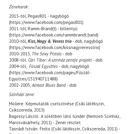
Zenekarok
:
2013-tól, Pegas801 - nagybőgő
(
https://www.facebook.com/pegas801
)
2011-től, Ramm-Brand(t) - billentyű
(
https://www.facebook.com/rammbrandt.band
)
2010-től,
Kiss, Nagy & Veress trio
- dob, nagybőgő
(
https://www.facebook.com/kissnagyveresstrio
)
2010-2013,
The Sexy Pistols
- dob
2008-tól,
Cári Tibor: A színház zenéje projekt
- dob
2004-tõl,
Fűszál Együttes
- dob, nagybőgő
(
https://www.facebook.com/pages/Fűszál-
Együttes/151940711488
)
2002-2005,
Almost Blues Band
- dob
Színházi zene
:
Moliere: Képmutatók cselszövése (Csíki Játékszín,
Csíkszereda, 2013)
Bagossy László: A sötétben látó tündér (Nemzeti Színház,
Marosvásárhely, 2011) -
Zenei részlet
Tasnádi István: Finito (Csíki Játékszín, Csíkszereda, 2011) -