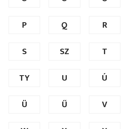
P
Q
R
S
SZ
T
TY
U
Ú
Ü
Ű
V