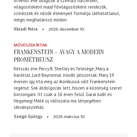
ötvenöt éve dolgozik a színházi háttérben,
világosítóként majd fővilágosítóként rendezők,
színészek és nézők élményeit formálja láthatatlanul,
mégis meghatározó módon.
2026. december 10.
Váradi Nóra
MŰVÉSZEK ÍRTÁK
FRANKENSTEIN – AVAGY A MODERN
PROMÉTHEUSZ
Kétszáz éve Percy B. Shelley és felesége, Mary a
baráttal, Lord Bayronnal írósdit játszottak. Mary 19
évesen így írta meg az ikonikussá vált Frankenstein
regényt. Sok átdolgozás lett, hiszen a közönség szeret
borzongani. Itt csak a 16 éven felül. Garai Judit és
Hegymegi Máté új változata ma lényegében
látványszínház.
2026. március 10.
Szegő György