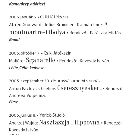
Komoróczy
adótiszt
2006. január 6.
Csíki Játékszín
A
Alfred Grünwald - Julius Brammer - Kálmán Imre
montmartre-i ibolya
Rendező
Parászka Miklós
Raoul
2005. október 7.
Csíki Játékszín
Sganarelle
Molière
Rendező
Kövesdy István
Lélie
Célie kedvese
2005. szeptember 30.
Marosvásárhelyi szinház
Cseresznyéskert
Anton Pavlovics Csehov
Rendező
Andreea Vulpe
m.v.
Firsz
2005. június 8.
Yorick-Stúdió
Nasztaszja Filippovna
Andrzej Wajda
Rendező
Kövesdy István