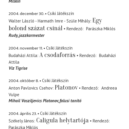
Miskin
2004. december 30.
Csíki Játékszín
Egy
Walter László - Harmath Imre - Szüle Mihály
bolond százat csinál
Rendező
Parászka Miklós
Rudy
jazzkarmester
2004. november 11.
Csíki Játékszín
A csodaforrás
Budaházi Attila
Rendező
Budaházi
Attila
Víz Tigrise
2004. október 8.
Csíki Játékszín
Platonov
Anton Pavlovics Csehov
Rendező
Andreea
Vulpe
Mihail Vasziljevics Platonov
falusi tanító
2004. április 23.
Csíki Játékszín
Caligula helytartója
Székely János
Rendező
Parászka Miklós