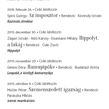
2016. február 26.
Csíki Játékszín
Az imposztor
Spiró György
Rendező
Kövesdy István
Każinski
direktor
2015. december 30.
Csíki Játékszín
Hippolyt,
Zágon István - Nóti Károly - Eisemann Mihály
a lakáj
Rendező
Csiki Zsolt
Hippolyt
2015. november 20.
Csíki Játékszín
Hamupipőke
Gimesi Dóra
Rendező
Budaházi Attila
Leopold
a királyfi komornyikja
2015. október 9.
Csíki Játékszín
Szemenszedett igazság
Müller Péter
Rendező
Parászka Miklós
zenei munkatárs