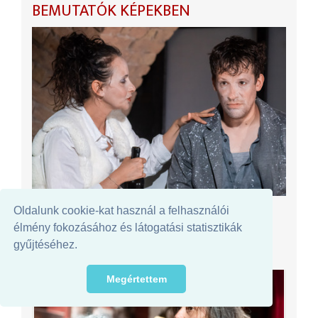
BEMUTATÓK KÉPEKBEN
SZEGEDI PINCESZÍNHÁZ
Oldalunk cookie-kat használ a felhasználói
Apátlanság
élmény fokozásához és látogatási statisztikák
Rendező
Gál Tamás
gyűjtéséhez.
Megértettem