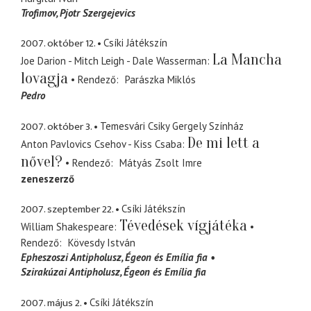
Trofimov
Pjotr Szergejevics
2007. október 12.
Csíki Játékszín
La Mancha
Joe Darion - Mitch Leigh - Dale Wasserman
lovagja
Rendező
Parászka Miklós
Pedro
2007. október 3.
Temesvári Csiky Gergely Színház
De mi lett a
Anton Pavlovics Csehov - Kiss Csaba
nővel?
Rendező
Mátyás Zsolt Imre
zeneszerző
2007. szeptember 22.
Csíki Játékszín
Tévedések vígjátéka
William Shakespeare
Rendező
Kövesdy István
Epheszoszi Antipholusz
Égeon és Emília fia
Szirakúzai Antipholusz
Égeon és Emília fia
2007. május 2.
Csíki Játékszín