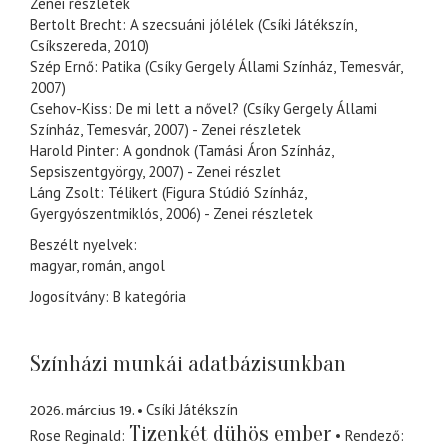
Zenei részletek
Bertolt Brecht: A szecsuáni jólélek (Csíki Játékszín,
Csíkszereda, 2010)
Szép Ernő: Patika (Csíky Gergely Állami Színház, Temesvár,
2007)
Csehov-Kiss: De mi lett a nővel? (Csíky Gergely Állami
Színház, Temesvár, 2007) -
Zenei részletek
Harold Pinter: A gondnok (Tamási Áron Színház,
Sepsiszentgyörgy, 2007) -
Zenei részlet
Láng Zsolt: Télikert (Figura Stúdió Színház,
Gyergyószentmiklós, 2006) -
Zenei részletek
Beszélt nyelvek:
magyar, román, angol
Jogosítvány: B kategória
Színházi munkái adatbázisunkban
2026. március 19.
Csíki Játékszín
Tizenkét dühös ember
Rose Reginald
Rendező