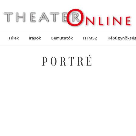
Hírek
Írások
Bemutatók
HTMSZ
Képügynöksé
PORTRÉ