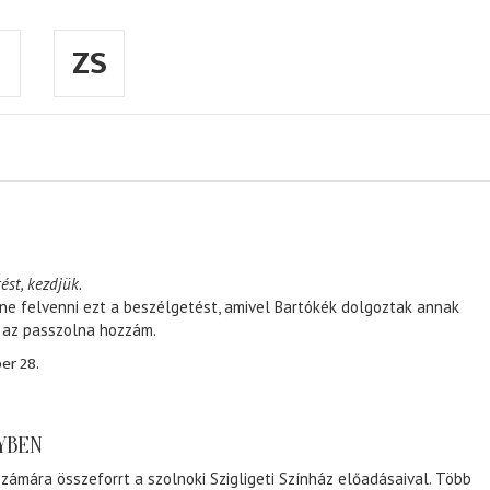
ZS
ést, kezdjük.
ene felvenni ezt a beszélgetést, amivel Bartókék dolgoztak annak
, az passzolna hozzám.
er 28.
NYBEN
zámára összeforrt a szolnoki Szigligeti Színház előadásaival. Több