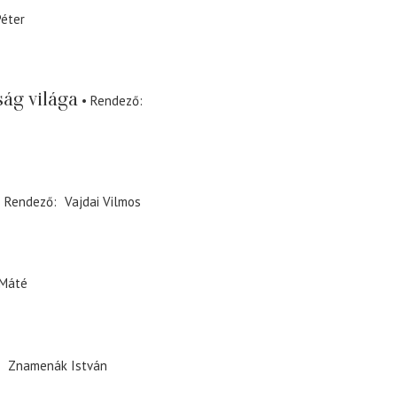
Péter
ság világa
Rendező
Rendező
Vajdai Vilmos
 Máté
Znamenák István