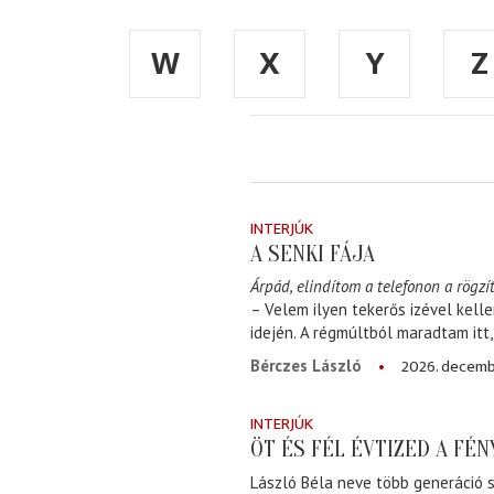
W
X
Y
Z
INTERJÚK
A SENKI FÁJA
Árpád, elindítom a telefonon a rögzít
– Velem ilyen tekerős izével kell
idején. A régmúltból maradtam itt
2026. decemb
Bérczes László
INTERJÚK
ÖT ÉS FÉL ÉVTIZED A FÉ
László Béla neve több generáció s