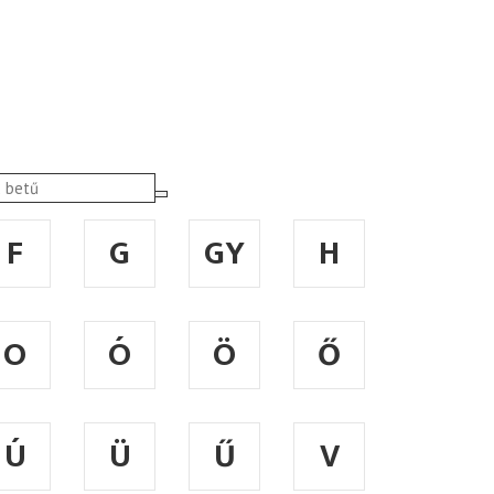
F
G
GY
H
O
Ó
Ö
Ő
Ú
Ü
Ű
V