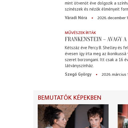
mint ötvenöt éve dolgozik a szính
színészek és nézők élményeit for
2026. december 1
Váradi Nóra
MŰVÉSZEK ÍRTÁK
FRANKENSTEIN – AVAGY 
Kétszáz éve Percy B. Shelley és fe
évesen így írta meg az ikonikussá
szeret borzongani. Itt csak a 16 
látványszínház.
2026. március 
Szegő György
BEMUTATÓK KÉPEKBEN