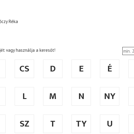
őczy Réka
ét vagy használja a keresőt!
CS
D
E
É
L
M
N
NY
SZ
T
TY
U