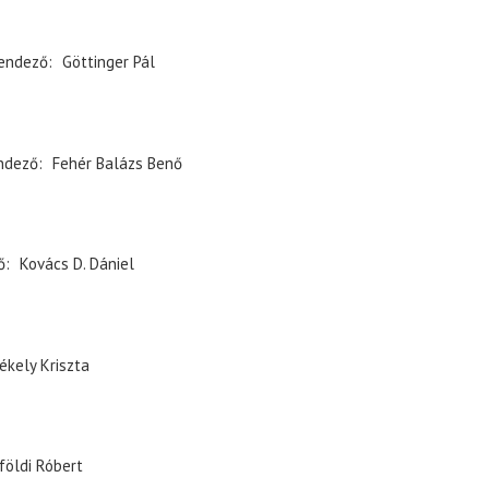
endező
Göttinger Pál
ndező
Fehér Balázs Benő
ő
Kovács D. Dániel
ékely Kriszta
földi Róbert