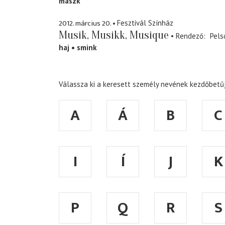
maszk
2012. március 20.
Fesztivál Színház
Musik, Musikk, Musique
Rendező
Pels
haj
smink
Válassza ki a keresett személy nevének kezdőbetűj
A
Á
B
C
I
Í
J
K
P
Q
R
S