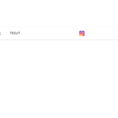
g
TESzT