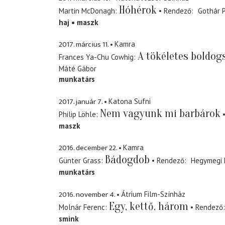
Hóhérok
Martin McDonagh
Rendező
Gothár 
haj
maszk
2017. március 11.
Kamra
A tökéletes boldog
Frances Ya-Chu Cowhig
Máté Gábor
munkatárs
2017. január 7.
Katona Sufni
Nem vagyunk mi barbárok
Philip Löhle
maszk
2016. december 22.
Kamra
Bádogdob
Günter Grass
Rendező
Hegymegi
munkatárs
2016. november 4.
Átrium Film-Színház
Egy, kettő, három
Molnár Ferenc
Rendező
smink