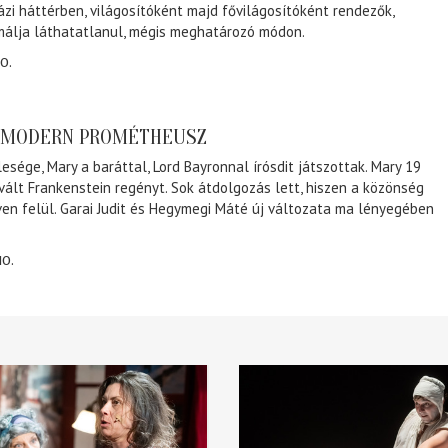
ázi háttérben, világosítóként majd fővilágosítóként rendezők,
málja láthatatlanul, mégis meghatározó módon.
0.
A MODERN PROMÉTHEUSZ
lesége, Mary a baráttal, Lord Bayronnal írósdit játszottak. Mary 19
 vált Frankenstein regényt. Sok átdolgozás lett, hiszen a közönség
éven felül. Garai Judit és Hegymegi Máté új változata ma lényegében
10.