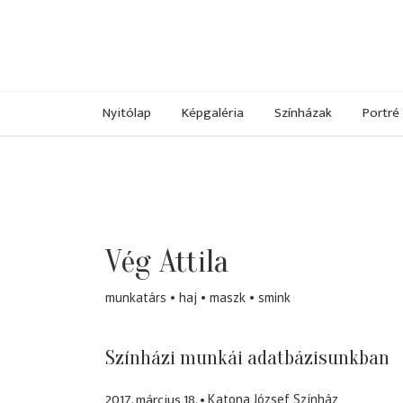
Nyitólap
Képgaléria
Színházak
Portré
Vég Attila
munkatárs
haj
maszk
smink
Színházi munkái adatbázisunkban
2017. március 18.
Katona József Színház