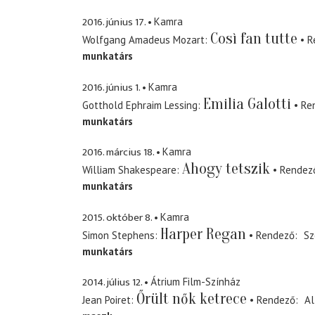
2016. június 17.
Kamra
Così fan tutte
Wolfgang Amadeus Mozart
R
munkatárs
2016. június 1.
Kamra
Emilia Galotti
Gotthold Ephraim Lessing
Re
munkatárs
2016. március 18.
Kamra
Ahogy tetszik
William Shakespeare
Rendez
munkatárs
2015. október 8.
Kamra
Harper Regan
Simon Stephens
Rendező
Sz
munkatárs
2014. július 12.
Átrium Film-Színház
Őrült nők ketrece
Jean Poiret
Rendező
Al