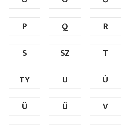
P
Q
R
S
SZ
T
TY
U
Ú
Ü
Ű
V