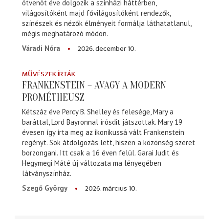
ötvenöt éve dolgozik a színházi háttérben,
világosítóként majd fővilágosítóként rendezők,
színészek és nézők élményeit formálja láthatatlanul,
mégis meghatározó módon.
2026. december 10.
Váradi Nóra
MŰVÉSZEK ÍRTÁK
FRANKENSTEIN – AVAGY A MODERN
PROMÉTHEUSZ
Kétszáz éve Percy B. Shelley és felesége, Mary a
baráttal, Lord Bayronnal írósdit játszottak. Mary 19
évesen így írta meg az ikonikussá vált Frankenstein
regényt. Sok átdolgozás lett, hiszen a közönség szeret
borzongani. Itt csak a 16 éven felül. Garai Judit és
Hegymegi Máté új változata ma lényegében
látványszínház.
2026. március 10.
Szegő György