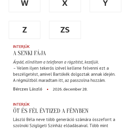
W
X
Y
Z
ZS
INTERJÚK
A SENKI FÁJA
Árpád, elindítom a telefonon a rögzítést, kezdjük.
– Velem ilyen tekerős izével kellene felvenni ezt a
beszélgetést, amivel Bartókék dolgoztak annak idején.
A régmúltból maradtam itt, az passzolna hozzám.
2026. december 28.
Bérczes László
INTERJÚK
ÖT ÉS FÉL ÉVTIZED A FÉNYBEN
László Béla neve több generáció számára összeforrt a
szolnoki Szigligeti Színház előadásaival. Több mint