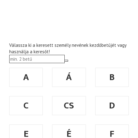
Válassza ki a keresett személy nevének kezdőbetűjét vagy
használja a keresőt!
A
Á
B
C
CS
D
E
É
F