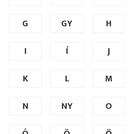
G
GY
H
I
Í
J
K
L
M
N
NY
O
Ó
Ö
Ő