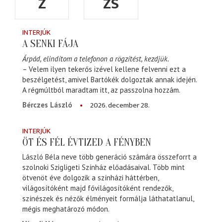
Z
ZS
INTERJÚK
A SENKI FÁJA
Árpád, elindítom a telefonon a rögzítést, kezdjük.
– Velem ilyen tekerős izével kellene felvenni ezt a
beszélgetést, amivel Bartókék dolgoztak annak idején.
A régmúltból maradtam itt, az passzolna hozzám.
2026. december 28.
Bérczes László
INTERJÚK
ÖT ÉS FÉL ÉVTIZED A FÉNYBEN
László Béla neve több generáció számára összeforrt a
szolnoki Szigligeti Színház előadásaival. Több mint
ötvenöt éve dolgozik a színházi háttérben,
világosítóként majd fővilágosítóként rendezők,
színészek és nézők élményeit formálja láthatatlanul,
mégis meghatározó módon.