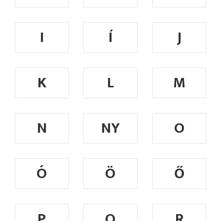
I
Í
J
K
L
M
N
NY
O
Ó
Ö
Ő
P
Q
R