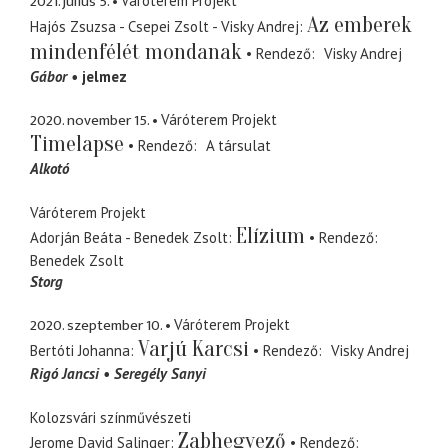
2021. július 5.
Váróterem Projekt
Az emberek
Hajós Zsuzsa - Csepei Zsolt - Visky Andrej
mindenfélét mondanak
Rendező
Visky Andrej
Gábor
jelmez
2020. november 15.
Váróterem Projekt
Timelapse
Rendező
A társulat
Alkotó
Váróterem Projekt
Elízium
Adorján Beáta - Benedek Zsolt
Rendező
Benedek Zsolt
Storg
2020. szeptember 10.
Váróterem Projekt
Varjú Karcsi
Bertóti Johanna
Rendező
Visky Andrej
Rigó Jancsi
Seregély Sanyi
Kolozsvári színművészeti
Zabhegyező
Jerome David Salinger
Rendező