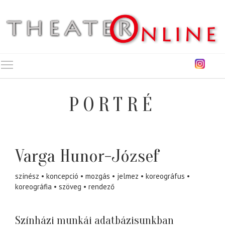
Toggle main menu visibility
PORTRÉ
Varga Hunor-József
színész
koncepció
mozgás
jelmez
koreográfus
koreográfia
szöveg
rendező
Színházi munkái adatbázisunkban