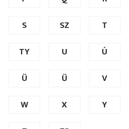
S
SZ
T
TY
U
Ú
Ü
Ű
V
W
X
Y