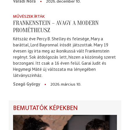
2026. december 10.
Váradi Nóra
MŰVÉSZEK ÍRTÁK
FRANKENSTEIN – AVAGY A MODERN
PROMÉTHEUSZ
Kétszáz éve Percy B. Shelley és felesége, Mary a
baráttal, Lord Bayronnal írósdit játszottak. Mary 19
évesen így írta meg az ikonikussá vált Frankenstein
regényt. Sok átdolgozás lett, hiszen a közönség szeret
borzongani. Itt csak a 16 éven felül. Garai Judit és
Hegymegi Máté új változata ma lényegében
látványszínház.
2026. március 10.
Szegő György
BEMUTATÓK KÉPEKBEN