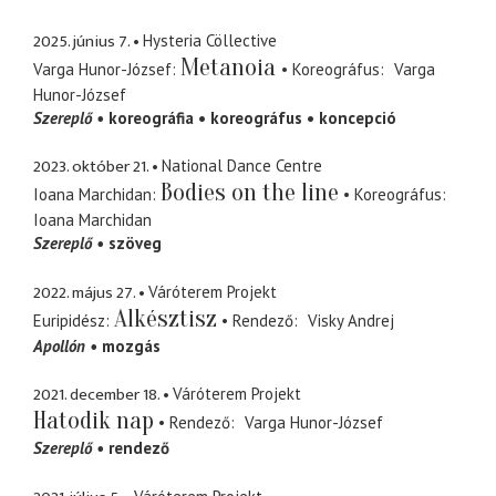
2025. június 7.
Hysteria Cöllective
Metanoia
Varga Hunor-József
Koreográfus
Varga
Hunor-József
Szereplő
koreográfia
koreográfus
koncepció
2023. október 21.
National Dance Centre
Bodies on the line
Ioana Marchidan
Koreográfus
Ioana Marchidan
Szereplő
szöveg
2022. május 27.
Váróterem Projekt
Alkésztisz
Euripidész
Rendező
Visky Andrej
Apollón
mozgás
2021. december 18.
Váróterem Projekt
Hatodik nap
Rendező
Varga Hunor-József
Szereplő
rendező