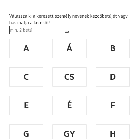
Válassza ki a keresett személy nevének kezdőbetűjét vagy
használja a keresőt!
A
Á
B
C
CS
D
E
É
F
G
GY
H