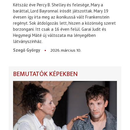
Kétszáz éve Percy B. Shelley és felesége, Mary a
baráttal, Lord Bayronnal írósdit játszottak. Mary 19
évesen így írta meg az ikonikussá vált Frankenstein
regényt. Sok átdolgozás lett, hiszen a közönség szeret
borzongani. Itt csak a 16 éven felül. Garai Judit és
Hegymegi Máté új változata ma lényegében
látványszínház.
2026. március 10.
Szegő György
BEMUTATÓK KÉPEKBEN