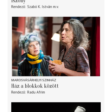
Iszony
Rendező
Szabó K. István
m.v.
MAROSVÁSÁRHELYI SZINHÁZ
Ház a blokkok között
Rendező
Radu Afrim