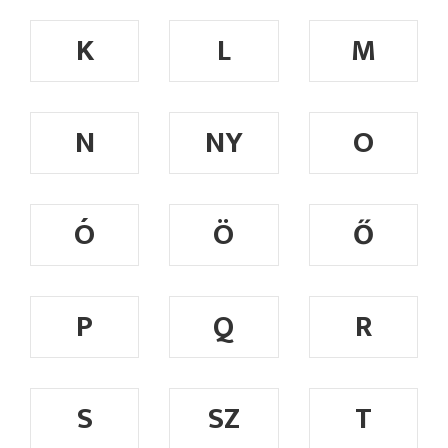
K
L
M
N
NY
O
Ó
Ö
Ő
P
Q
R
S
SZ
T