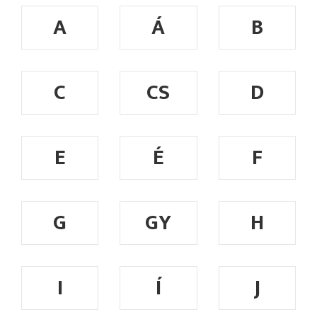
A
Á
B
C
CS
D
E
É
F
G
GY
H
I
Í
J