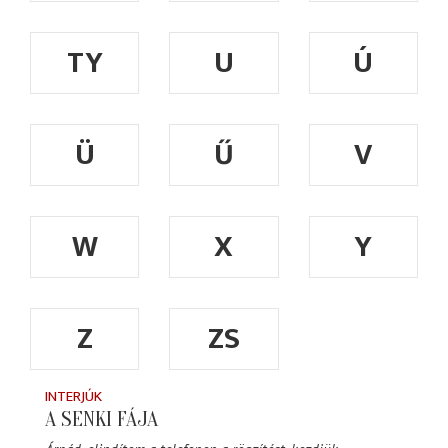
TY
U
Ú
Ü
Ű
V
W
X
Y
Z
ZS
INTERJÚK
A SENKI FÁJA