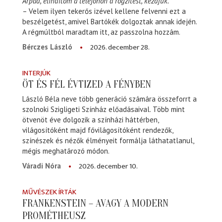
Árpád, elindítom a telefonon a rögzítést, kezdjük.
– Velem ilyen tekerős izével kellene felvenni ezt a
beszélgetést, amivel Bartókék dolgoztak annak idején.
A régmúltból maradtam itt, az passzolna hozzám.
2026. december 28.
Bérczes László
INTERJÚK
ÖT ÉS FÉL ÉVTIZED A FÉNYBEN
László Béla neve több generáció számára összeforrt a
szolnoki Szigligeti Színház előadásaival. Több mint
ötvenöt éve dolgozik a színházi háttérben,
világosítóként majd fővilágosítóként rendezők,
színészek és nézők élményeit formálja láthatatlanul,
mégis meghatározó módon.
2026. december 10.
Váradi Nóra
MŰVÉSZEK ÍRTÁK
FRANKENSTEIN – AVAGY A MODERN
PROMÉTHEUSZ